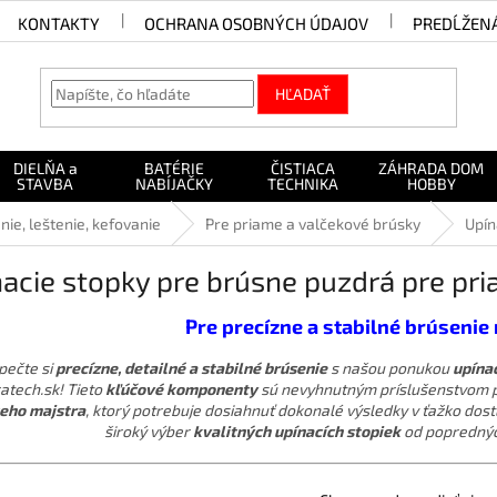
KONTAKTY
OCHRANA OSOBNÝCH ÚDAJOV
PREDĹŽEN
HĽADAŤ
DIELŇA a
BATÉRIE
ČISTIACA
ZÁHRADA DOM
STAVBA
NABÍJAČKY
TECHNIKA
HOBBY
nie, leštenie, kefovanie
Pre priame a valčekové brúsky
Upín
acie stopky pre brúsne puzdrá pre pr
Pre precízne a stabilné brúsenie
pečte si
precízne, detailné a stabilné brúsenie
s našou ponukou
upína
atech.sk! Tieto
kľúčové komponenty
sú nevyhnutným príslušenstvom 
eho majstra
, ktorý potrebuje dosiahnuť dokonalé výsledky v ťažko dos
široký výber
kvalitných upínacích stopiek
od poprednýc