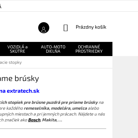
Á ZÁRUKA
O NÁS
NÁKUPNÝ
Prázdny košík
KOŠÍK
VOZIDLÁ a
AUTO-MOTO
OCHRANNÉ
NÁHRADNÉ
SKÚTRE
DIELŇA
PROSTRIEDKY
DIELY
acie stopky
iame brúsky
 na extratech.sk
cích stopiek pre brúsne puzdrá pre priame brúsky
na
pre každého
remeselníka, modelára, umelca
alebo
tupných miestach a pri jemných prácach. Nájdete u nás
h značiek ako
Bosch
, Makita, …