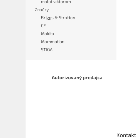
malotraktorom
Značky
Briggs & Stratton
CF
Makita
Mammotion
STIGA
Autorizovaný predajca
Z
á
p
ä
t
Kontakt
i