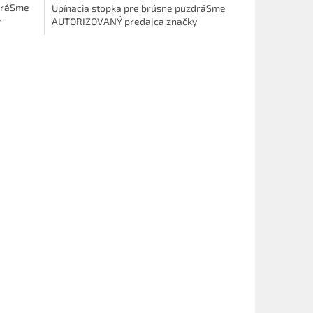
zdráSme
Upínacia stopka pre brúsne puzdráSme
y
AUTORIZOVANÝ predajca značky