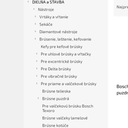
DIELŇA a STAVBA
a
Najpr
Nástroje
d
Vrtáky a vŕtanie
e
V
n
Sekáče
ý
i
Diamantové nástroje
p
e
Brúsenie, leštenie, kefovanie
i
p
Kefy pre kefové brúsky
s
r
Pre uhlové brúsky a vŕtačky
p
o
Pre excentrické brúsky
r
d
o
u
Pre Delta brúsky
d
k
Pre vibračné brúsky
u
t
Pre priame a valčekové brúsky
Bosch
k
o
Brúsne telieska
puzd
t
v
Brúsne puzdrá
o
v
Pre valčekovú brúsku Bosch
Texoro
Brúsne valčeky lamelové
Brúsne kotúče