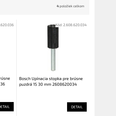
4
položiek celkom
.620.036
Kód:
2.608.620.034
brúsne
Bosch Upínacia stopka pre brúsne
036
puzdrá 15 30 mm 2608620034
DETAIL
DETAIL