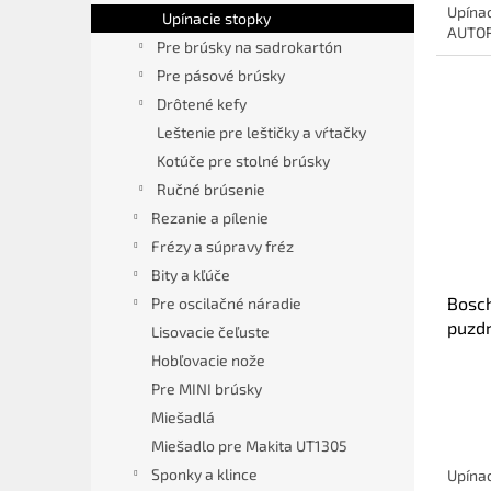
Upína
Upínacie stopky
AUTOR
Pre brúsky na sadrokartón
Pre pásové brúsky
Drôtené kefy
Leštenie pre leštičky a vŕtačky
Kotúče pre stolné brúsky
Ručné brúsenie
Rezanie a pílenie
Frézy a súpravy fréz
Bity a kľúče
Bosch
Pre oscilačné náradie
puzd
Lisovacie čeľuste
Hobľovacie nože
Pre MINI brúsky
Miešadlá
Miešadlo pre Makita UT1305
Sponky a klince
Upína