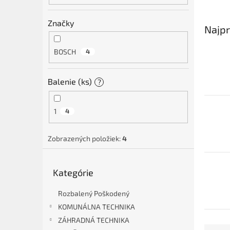
Značky
Najpr
BOSCH
4
Balenie (ks)
?
1
4
Zobrazených položiek:
4
Preskočiť
Kategórie
kategórie
Rozbalený Poškodený
KOMUNÁLNA TECHNIKA
ZÁHRADNÁ TECHNIKA
R