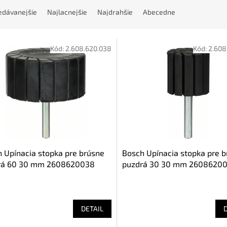
edávanejšie
Najlacnejšie
Najdrahšie
Abecedne
Kód:
2.608.620.038
Kód:
2.608
 Upínacia stopka pre brúsne
Bosch Upínacia stopka pre 
rá 60 30 mm 2608620038
puzdrá 30 30 mm 2608620
DETAIL