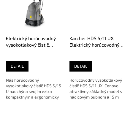
Elektrický horúcovodný
Kärcher HDS 5/11 UX
vysokotlakový čistič
Elektrický horúcovodný
Kärcher HDS 5/15 U
vysokotlakový čistič
DETAIL
DETAIL
Náš horúcovodný
Horúcovodný vysokotlakový
vysokotlakový čistič HDS 5/15
čistič HDS 5/11 UX. Cenovo
U nadchýna svojím extra
atraktívny základný model s
kompaktným a ergonomicky
hadicovým bubnom a 15 m
premysleným vertikálnym
vysokotlakovou hadicou,...
dizajnom pri...