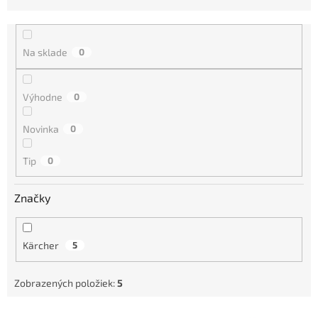
d
e
n
i
Na sklade
0
e
p
r
Výhodne
0
o
d
Novinka
0
u
k
Tip
0
t
o
Značky
v
Kärcher
5
Zobrazených položiek:
5
V