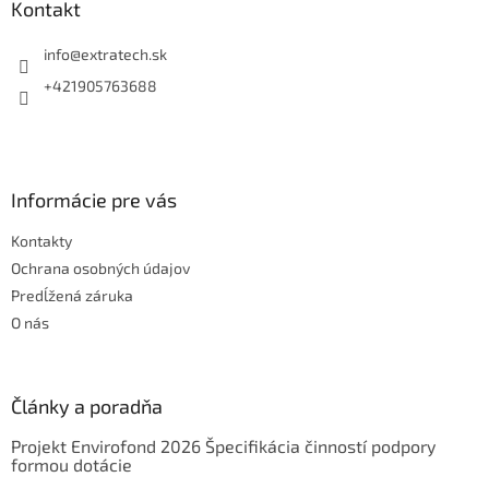
ä
Kontakt
t
i
info
@
extratech.sk
e
+421905763688
Informácie pre vás
Kontakty
Ochrana osobných údajov
Predĺžená záruka
O nás
Články a poradňa
Projekt Envirofond 2026 Špecifikácia činností podpory
formou dotácie