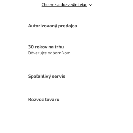
c
Chcem sa dozvedieť viac
i
e
p
r
Autorizovaný predajca
v
k
y
v
30 rokov na trhu
ý
Dôverujte odborníkom
p
i
s
u
Spoľahlivý servis
Rozvoz tovaru
Z
á
p