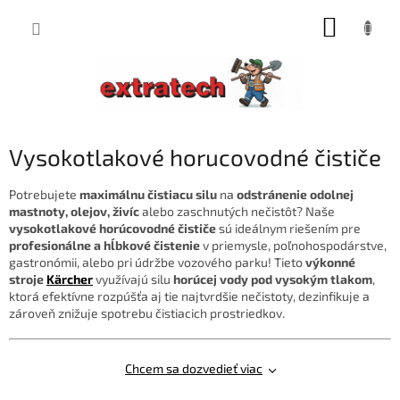
Prejsť
NÁKUP
na
obsah
KOŠÍK
Vysokotlakové horucovodné čističe
Potrebujete
maximálnu čistiacu silu
na
odstránenie odolnej
mastnoty, olejov, živíc
alebo zaschnutých nečistôt? Naše
vysokotlakové horúcovodné čističe
sú ideálnym riešením pre
profesionálne a hĺbkové čistenie
v priemysle, poľnohospodárstve,
gastronómii, alebo pri údržbe vozového parku! Tieto
výkonné
stroje
Kärcher
využívajú silu
horúcej vody pod vysokým tlakom
,
ktorá efektívne rozpúšťa aj tie najtvrdšie nečistoty, dezinfikuje a
zároveň znižuje spotrebu čistiacich prostriedkov.
Chcem sa dozvedieť viac