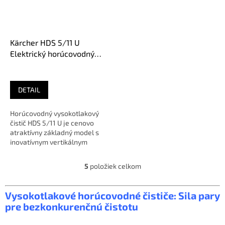
Kärcher HDS 5/11 U
Elektrický horúcovodný
vysokotlakový čistič
DETAIL
Horúcovodný vysokotlakový
čistič HDS 5/11 U je cenovo
atraktívny základný model s
inovatívnym vertikálnym
dizajnom pre vynikajúce...
5
položiek celkom
O
v
l
Vysokotlakové horúcovodné čističe: Sila pary
á
pre bezkonkurenčnú čistotu
d
a