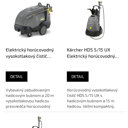
ý
p
i
s
p
r
o
d
Elektrický horúcovodný
Kärcher HDS 5/15 UX
u
vysokotlakový čistič
Elektrický horúcovodný
k
Kärcher HDS 12/18-4 SX
vysokotlakový čistič
t
o
DETAIL
DETAIL
v
Vybavený zabudovaným
Horúcovodný vysokotlakový
hadicovým bubnom a 20 m
čistič HDS 5/15 UX s
vysokotlakovou hadicou
hadicovým bubnom a 15 m
presviedča horúcovodný
hadicou. Veľmi kompaktný,
vysokotlakový čistič HDS
ergonomicky premyslený
12/18-4 SX svojou...
vertikálny dizajn...