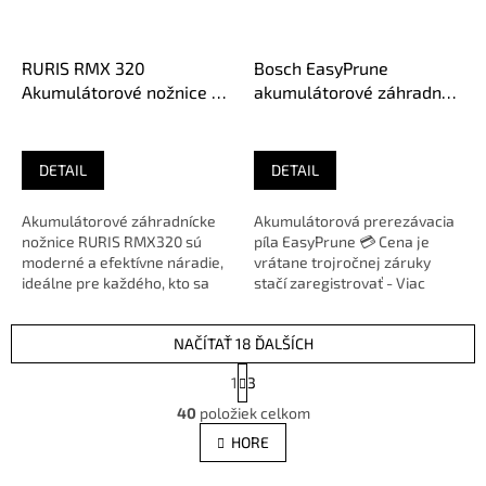
RURIS RMX 320
Bosch EasyPrune
Akumulátorové nožnice na
akumulátorové záhradné
konáre 16V
nožnice 06008B2102
DETAIL
DETAIL
Akumulátorové záhradnícke
Akumulátorová prerezávacia
nožnice RURIS RMX320 sú
píla EasyPrune 💳 Cena je
moderné a efektívne náradie,
vrátane trojročnej záruky
ideálne pre každého, kto sa
stačí zaregistrovať - Viac
chce bez námahy starať o
informácií Bosch 🛠️
svoju...
Zakúpený...
NAČÍTAŤ 18 ĎALŠÍCH
S
1
3
t
O
r
40
položiek celkom
v
á
l
HORE
n
á
k
d
o