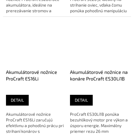
akumulátora, ideálne na
strihanie oviec, vďaka čomu
prerezávanie stromov a
ponúka pohodlnú manipuláciu
úpravu zelene.🔹 O E...
a flexibilitu pri práci.🔹 O E...
Akumulátorové nožnice
Akumulátorové nožnice na
ProCraft ES16Li
konáre ProCraft ES30Li1B
DETAIL
DETAIL
Akumulátorové nožnice
ProCraft ES30Li1B ponúka
ProCraft ES16Li zaručujú
bezuhlíkový motor pre výkon a
efektívnu a pohodlnú prácu pri
úsporu energie. Maximálny
strihaní konárov s
priemer rezu 26 mm