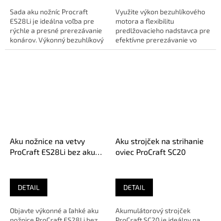
Sada aku nožníc Procraft
Využite výkon bezuhlíkového
ES28Li je ideálna voľba pre
motora a flexibilitu
rýchle a presné prerezávanie
predlžovacieho nadstavca pre
konárov. Výkonný bezuhlíkový
efektívne prerezávanie vo
motor a kvalitné čepele...
výškach.🔹 O E...
Aku nožnice na vetvy
Aku strojček na strihanie
ProCraft ES28Li bez aku
oviec ProCraft SC20
(ES28Libb)
DETAIL
DETAIL
Objavte výkonné a ľahké aku
Akumulátorový strojček
nožnice ProCraft ES28Li bez
ProCraft SC20 je ideálny na