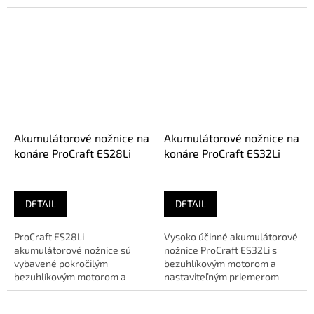
maximálnym priemerom 25
umožňuje efektívnu údržbu
mm vďaka...
zelene....
Akumulátorové nožnice na
Akumulátorové nožnice na
konáre ProCraft ES28Li
konáre ProCraft ES32Li
DETAIL
DETAIL
ProCraft ES28Li
Vysoko účinné akumulátorové
akumulátorové nožnice sú
nožnice ProCraft ES32Li s
vybavené pokročilým
bezuhlíkovým motorom a
bezuhlíkovým motorom a
nastaviteľným priemerom
odolnými čepeľami pre
rezu sú ideálnym nástrojom
efektívne strihanie konárov.🔹
pre...