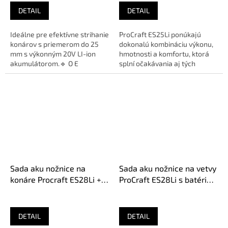
DETAIL
DETAIL
Ideálne pre efektívne strihanie
ProCraft ES25Li ponúkajú
konárov s priemerom do 25
dokonalú kombináciu výkonu,
mm s výkonným 20V LI-ion
hmotnosti a komfortu, ktorá
akumulátorom.🔹 O E
splní očakávania aj tých
M: ES16Li1B🔹 Napětí...
najnáročnejších záhradkárov.
🔹...
Sada aku nožnice na
Sada aku nožnice na vetvy
konáre Procraft ES28Li +
ProCraft ES28Li s batériou
2× náhradné čepele
a nabíjačkou a predlžovací
nadstavec EP2.0R
DETAIL
DETAIL