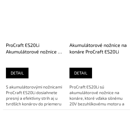
O...
ProCraft ES20Li
Akumulátorové nožnice na
Akumulátorové nožnice na
konáre ProCraft ES20Li
konáre (bez aku)
DETAIL
DETAIL
S akumulátorovými nožnicami
ProCraft ES20Li sú
ProCraft ES20Li dosiahnete
akumulátorové nožnice na
presný a efektívny strih aj u
konáre, ktoré vďaka silnému
tvrdších konárov do priemeru
20V bezuhlíkovému motoru a
26 mm, vďaka silnému...
maximálnemu priemeru rezu
37 mm,...