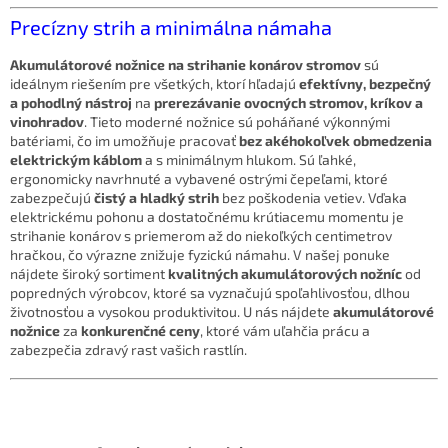
v
a
Precízny strih a minimálna námaha
a
c
n
i
i
Akumulátorové nožnice na strihanie konárov stromov
sú
e
e
ideálnym riešením pre všetkých, ktorí hľadajú
efektívny, bezpečný
p
a pohodlný nástroj
na
prerezávanie ovocných stromov, kríkov a
r
vinohradov
. Tieto moderné nožnice sú poháňané výkonnými
v
batériami, čo im umožňuje pracovať
bez akéhokoľvek obmedzenia
k
elektrickým káblom
a s minimálnym hlukom. Sú ľahké,
y
ergonomicky navrhnuté a vybavené ostrými čepeľami, ktoré
v
zabezpečujú
čistý a hladký strih
bez poškodenia vetiev. Vďaka
ý
elektrickému pohonu a dostatočnému krútiacemu momentu je
p
strihanie konárov s priemerom až do niekoľkých centimetrov
i
hračkou, čo výrazne znižuje fyzickú námahu. V našej ponuke
s
nájdete široký sortiment
kvalitných akumulátorových nožníc
od
u
popredných výrobcov, ktoré sa vyznačujú spoľahlivosťou, dlhou
životnosťou a vysokou produktivitou. U nás nájdete
akumulátorové
nožnice
za
konkurenčné ceny
, ktoré vám uľahčia prácu a
zabezpečia zdravý rast vašich rastlín.