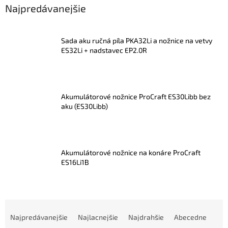
Najpredávanejšie
Sada aku ručná píla PKA32Li a nožnice na vetvy
ES32Li + nadstavec EP2.0R
Akumulátorové nožnice ProCraft ES30Libb bez
aku (ES30Libb)
Akumulátorové nožnice na konáre ProCraft
ES16Li1B
R
a
Najpredávanejšie
Najlacnejšie
Najdrahšie
Abecedne
d