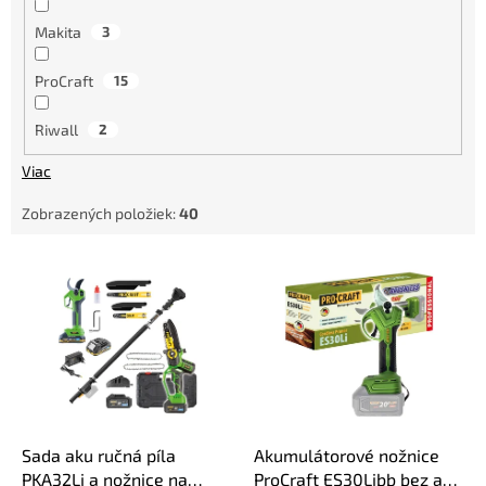
Makita
3
ProCraft
15
Riwall
2
Viac
Zobrazených položiek:
40
V
ý
p
i
s
p
r
o
d
Sada aku ručná píla
Akumulátorové nožnice
u
PKA32Li a nožnice na
ProCraft ES30Libb bez aku