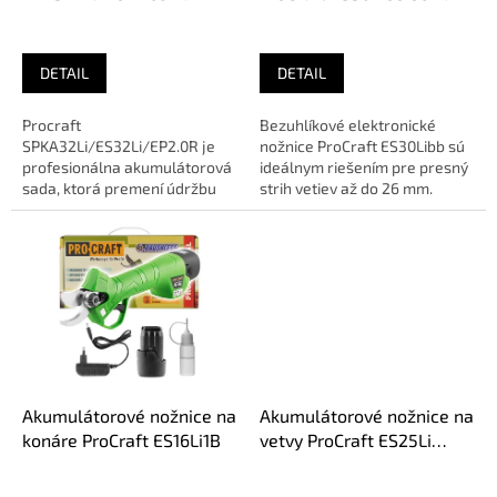
k
vetvy ES32Li + nadstavec
(ES30Libb)
t
EP2.0R
o
DETAIL
DETAIL
v
Procraft
Bezuhlíkové elektronické
SPKA32Li/ES32Li/EP2.0R je
nožnice ProCraft ES30Libb sú
profesionálna akumulátorová
ideálnym riešením pre presný
sada, ktorá premení údržbu
strih vetiev až do 26 mm.
záhrady na jednoduchú
Vynikajú robustnosťou a...
záležitosť. Sada obsahuje...
Akumulátorové nožnice na
Akumulátorové nožnice na
konáre ProCraft ES16Li1B
vetvy ProCraft ES25Li
(1x2,0Ah)