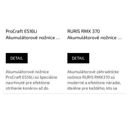
ProCraft ES16Li
RURIS RMX 370
Akumulátorové nožnice na
Akumulátorové nožnice na
konáre (bez aku)
konáre s akumulátorom
DETAIL
DETAIL
Akumulátorové nožnice
Akumulátorové záhradnícke
ProCraft ES16Li sú špeciálne
nožnice RURIS RMX370 sú
navrhnuté pre efektívne
moderné a efektívne náradie,
strihanie konárov až do
ideálne pre každého, kto sa
priemeru 25 mm bez námahy.
chce bez námahy starať o
🔹 O E...
svoju...