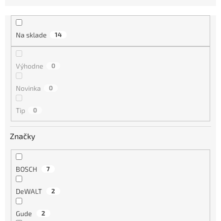
e
n
i
Na sklade
14
e
p
r
Výhodne
0
o
d
Novinka
0
u
k
Tip
0
t
o
Značky
v
BOSCH
7
DeWALT
2
Gude
2