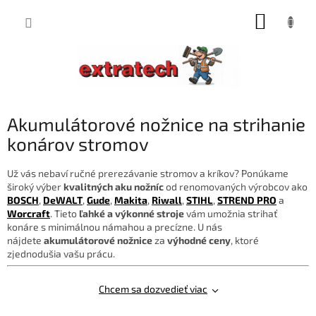
Prejsť
NÁKUP
na
obsah
KOŠÍK
Akumulátorové nožnice na strihanie
konárov stromov
Už vás nebaví ručné prerezávanie stromov a kríkov? Ponúkame
široký výber
kvalitných aku nožníc
od renomovaných výrobcov ako
BOSCH
,
DeWALT
,
Gude
,
Makita
,
Riwall
,
STIHL
,
STREND PRO
a
Worcraft
. Tieto
ľahké a výkonné stroje
vám umožnia strihať
konáre s minimálnou námahou a precízne. U nás
nájdete
akumulátorové nožnice
za
výhodné ceny
, ktoré
zjednodušia vašu prácu.
Chcem sa dozvedieť viac