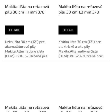
Makita lišta na reťazovú
Makita lišta na reťazovú
pílu 30 cm 1,1 mm 3/8
pílu 30 cm 1,3 mm 3/8
DETAIL
DETAIL
Úzka lišta 30 cm (12") pre
Krátka lišta 30 cm (12") pre
akumulátorové píly
elektrické a aku píly
Makita.Alternatívne čísla
Makita.Alternatívne čísla
(OEM): 191G15-1Určené pre:
(OEM): 191G23-2Určené pre:
MAKITA DUC306, UC011GDĺžka:
MAKITA DUC306,
30 cm...
UC3041ADĺžka: 30...
Makita lišta na reťazovú
Makita lišta na reťazovú