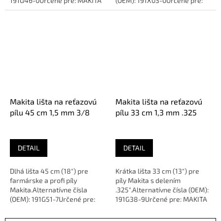
191G46-0Určené pre: MAKITA
(OEM): 191X03-0Určené pre:
PS500, PS5105Dĺžka: 45 cm...
MAKITA UC011G, UC015G
(40V)Dĺžka:...
Makita lišta na reťazovú
Makita lišta na reťazovú
pílu 45 cm 1,5 mm 3/8
pílu 33 cm 1,3 mm .325
DETAIL
DETAIL
Dlhá lišta 45 cm (18") pre
Krátka lišta 33 cm (13") pre
farmárske a profi píly
píly Makita s delením
Makita.Alternatívne čísla
.325".Alternatívne čísla (OEM):
(OEM): 191G51-7Určené pre:
191G38-9Určené pre: MAKITA
MAKITA DCS500,
PS420SC, PS500Dĺžka: 33 cm...
EA6100PDĺžka: 45 cm...