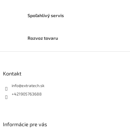
Spoľahlivý servis
Rozvoz tovaru
Z
á
p
ä
Kontakt
t
i
info
@
extratech.sk
e
+421905763688
Informácie pre vás