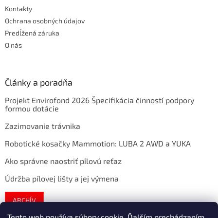
Kontakty
Ochrana osobných údajov
Predĺžená záruka
O nás
Články a poradňa
Projekt Envirofond 2026 Špecifikácia činností podpory
formou dotácie
Zazimovanie trávnika
Robotické kosačky Mammotion: LUBA 2 AWD a YUKA
Ako správne naostriť pílovú reťaz
Údržba pílovej lišty a jej výmena
ARCHÍV
Tento web používa súbory cookie. Ďalším prechádzaním