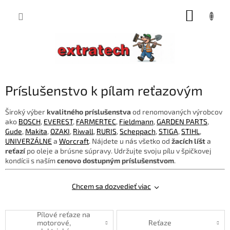
Prejsť
NÁKUP
na
obsah
KOŠÍK
Príslušenstvo k pílam reťazovým
Široký výber
kvalitného príslušenstva
od renomovaných výrobcov
ako
BOSCH
,
EVEREST
,
FARMERTEC
,
Fieldmann
,
GARDEN PARTS
,
Gude
,
Makita
,
OZAKI
,
Riwall
,
RURIS
,
Scheppach
,
STIGA
,
STIHL
,
UNIVERZÁLNE
a
Worcraft
. Nájdete u nás všetko od
žacích líšt
a
reťazí
po oleje a brúsne súpravy. Udržujte svoju pílu v špičkovej
kondícii s naším
cenovo dostupným príslušenstvom
.
Chcem sa dozvedieť viac
Pílové reťaze na
motorové,
Reťaze