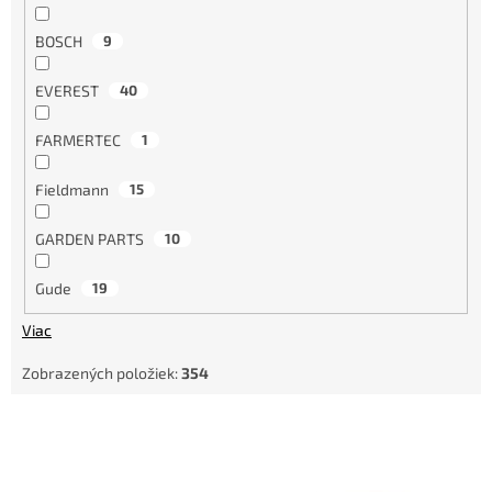
BOSCH
9
EVEREST
40
FARMERTEC
1
Fieldmann
15
GARDEN PARTS
10
Gude
19
Viac
Zobrazených položiek:
354
V
ý
p