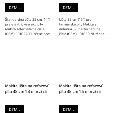
DETAIL
DETAIL
Štandardná lišta 35 cm (14")
Lišta 38 cm (15") pre
pre elektrické a aku píly
farmárske píly Makita s
Makita.Alternatívne čísla
delením 3/8".Alternatívne
(OEM): 191G24-0Určené pre:
čísla (OEM): 191G50-9Určené
MAKITA UC3541A,
pre: MAKITA PS500,
DUC353Dĺžka:...
PS6100Dĺžka: 38 cm...
Makita lišta na reťazovú
Makita lišta na reťazovú
pílu 38 cm 1,3 mm .325
pílu 38 cm 1,5 mm .325
DETAIL
DETAIL