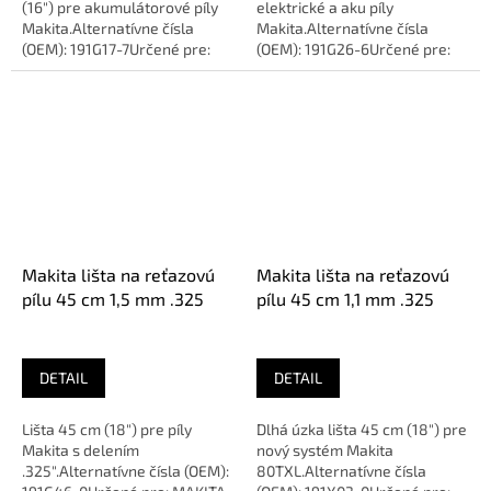
(16") pre akumulátorové píly
elektrické a aku píly
Makita.Alternatívne čísla
Makita.Alternatívne čísla
(OEM): 191G17-7Určené pre:
(OEM): 191G26-6Určené pre:
MAKITA DUC353,
MAKITA UC4051A,
DUC355Dĺžka:...
UC011GDĺžka: 45 cm...
Makita lišta na reťazovú
Makita lišta na reťazovú
pílu 45 cm 1,5 mm .325
pílu 45 cm 1,1 mm .325
DETAIL
DETAIL
Lišta 45 cm (18") pre píly
Dlhá úzka lišta 45 cm (18") pre
Makita s delením
nový systém Makita
.325".Alternatívne čísla (OEM):
80TXL.Alternatívne čísla