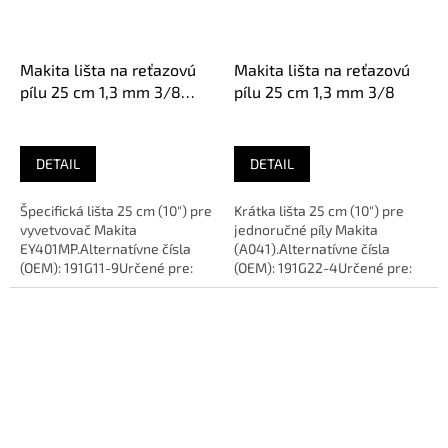
Makita lišta na reťazovú
Makita lišta na reťazovú
pílu 25 cm 1,3 mm 3/8
pílu 25 cm 1,3 mm 3/8
A218
DETAIL
DETAIL
Špecifická lišta 25 cm (10") pre
Krátka lišta 25 cm (10") pre
vyvetvovač Makita
jednoručné píly Makita
EY401MP.Alternatívne čísla
(A041).Alternatívne čísla
(OEM): 191G11-9Určené pre:
(OEM): 191G22-4Určené pre:
MAKITA EY401MPDĺžka: 25
MAKITA DUC254,
cm...
UC003GDĺžka: 25...