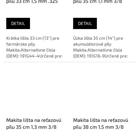
pílu 33 cm 1,5 mm .325
pílu 35 cm 1,1 mm 3/8
DETAIL
DETAIL
Krátka lišta 33 cm (13") pre
Úzka lišta 35 cm (14") pre
farmárske píly
akumulátorové píly
Makita.Alternatívne čísla
Makita.Alternatívne čísla
(OEM): 191G44-4Určené pre:
(OEM): 191G16-9Určené pre:
MAKITA PS420, PS500Dĺžka:
MAKITA DUC353, UC011GDĺžka:
33 cm...
35 cm...
Makita lišta na reťazovú
Makita lišta na reťazovú
pílu 35 cm 1,3 mm 3/8
pílu 38 cm 1,5 mm 3/8