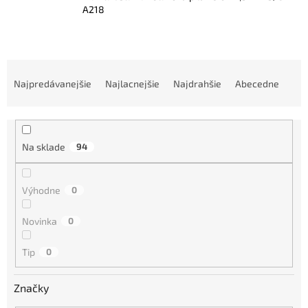
A218
R
a
Najpredávanejšie
Najlacnejšie
Najdrahšie
Abecedne
d
e
n
i
Na sklade
94
e
p
r
Výhodne
0
o
d
Novinka
0
u
k
Tip
0
t
o
Značky
v