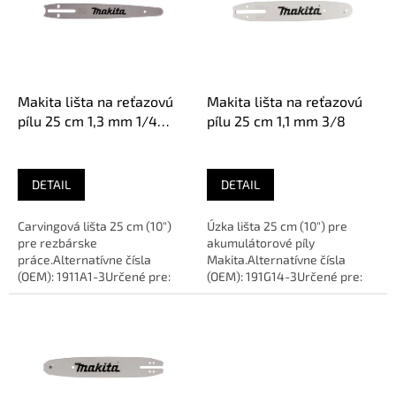
i
s
p
r
o
d
Makita lišta na reťazovú
Makita lišta na reťazovú
u
pílu 25 cm 1,3 mm 1/4
pílu 25 cm 1,1 mm 3/8
k
Carving
t
o
DETAIL
DETAIL
v
Carvingová lišta 25 cm (10")
Úzka lišta 25 cm (10") pre
pre rezbárske
akumulátorové píly
práce.Alternatívne čísla
Makita.Alternatívne čísla
(OEM): 1911A1-3Určené pre:
(OEM): 191G14-3Určené pre:
MAKITA DUC254, DUC306
MAKITA DUC254,
(Carving)Dĺžka: 25...
UC003GDĺžka: 25 cm...