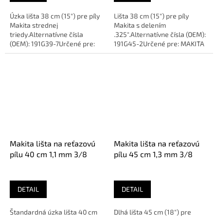
Úzka lišta 38 cm (15") pre píly
Lišta 38 cm (15") pre píly
Makita strednej
Makita s delením
triedy.Alternatívne čísla
.325".Alternatívne čísla (OEM):
(OEM): 191G39-7Určené pre:
191G45-2Určené pre: MAKITA
MAKITA PS420SC, PS500Dĺžka:
PS420SC, PS500Dĺžka: 38 cm...
38 cm...
Makita lišta na reťazovú
Makita lišta na reťazovú
pílu 40 cm 1,1 mm 3/8
pílu 45 cm 1,3 mm 3/8
DETAIL
DETAIL
Štandardná úzka lišta 40 cm
Dlhá lišta 45 cm (18") pre