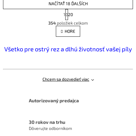
NAČÍTAŤ 18 ĎALŠÍCH
S
1
20
t
O
r
354
položiek celkom
v
á
l
HORE
n
á
k
d
o
v
Všetko pre ostrý rez a dlhú životnosť vašej píly
a
a
c
n
i
i
e
e
p
r
Chcem sa dozvedieť viac
v
k
y
v
Autorizovaný predajca
ý
p
i
30 rokov na trhu
s
Dôverujte odborníkom
u