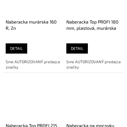
Naberacka murárska 160
Naberacka Top PROFI 180
R, Zn
mm, plastová, murárska
DETAIL
DETAIL
Sme AUTORIZOVANÝ predajca
Sme AUTORIZOVANÝ predajca
značky
značky
Naberacka Top PROFI 215
Naberacka na mocovku