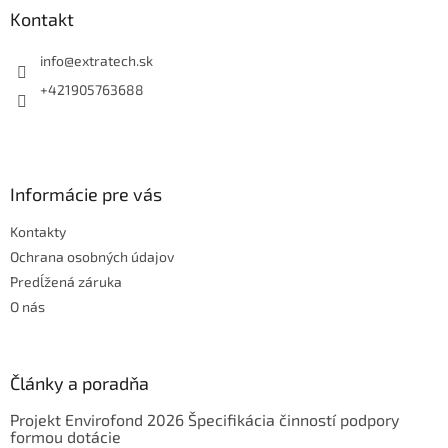
ä
Kontakt
t
i
info
@
extratech.sk
e
+421905763688
Informácie pre vás
Kontakty
Ochrana osobných údajov
Predĺžená záruka
O nás
Články a poradňa
Projekt Envirofond 2026 Špecifikácia činností podpory
formou dotácie