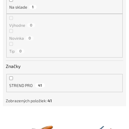
i
Na sklade
1
e
p
r
Výhodne
0
o
d
Novinka
0
u
k
Tip
0
t
o
Značky
v
STREND PRO
41
Zobrazených položiek:
41
V
ý
p