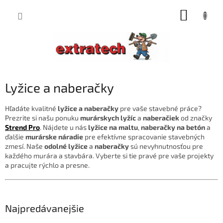
Prejsť
NÁKUP
na
obsah
KOŠÍK
Lyžice a naberačky
Hľadáte kvalitné
lyžice a naberačky
pre vaše stavebné práce?
Prezrite si našu ponuku
murárskych lyžíc
a
naberačiek
od značky
Strend Pro
. Nájdete u nás
lyžice na maltu
,
naberačky na betón
a
ďalšie
murárske náradie
pre efektívne spracovanie stavebných
zmesí. Naše
odolné lyžice
a
naberačky
sú nevyhnutnosťou pre
každého murára a stavbára. Vyberte si tie pravé pre vaše projekty
a pracujte rýchlo a presne.
Najpredávanejšie