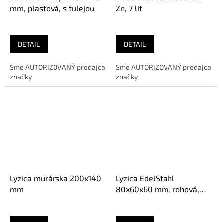
mm, plastová, s tulejou
Zn, 7 lit
DETAIL
DETAIL
Sme AUTORIZOVANÝ predajca
Sme AUTORIZOVANÝ predajca
značky
značky
Lyzica murárska 200x140
Lyzica EdelStahl
mm
80x60x60 mm, rohová,
Inox