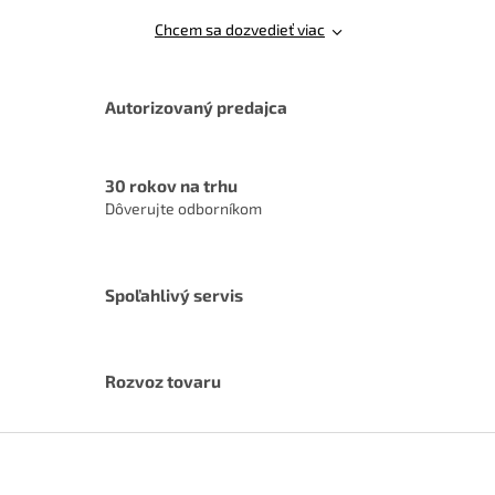
ý
Chcem sa dozvedieť viac
p
i
s
u
Autorizovaný predajca
30 rokov na trhu
Dôverujte odborníkom
Spoľahlivý servis
Rozvoz tovaru
Z
á
p