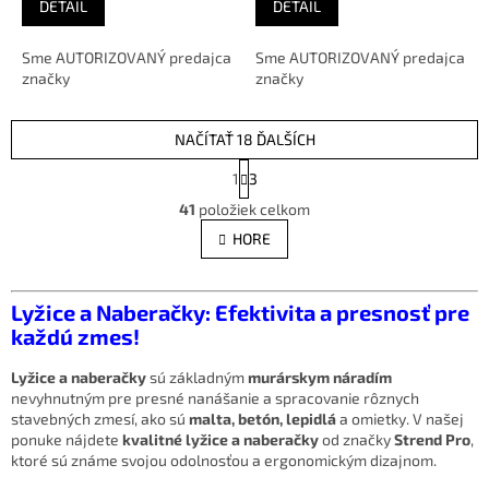
DETAIL
DETAIL
Sme AUTORIZOVANÝ predajca
Sme AUTORIZOVANÝ predajca
značky
značky
NAČÍTAŤ 18 ĎALŠÍCH
S
1
3
t
O
r
41
položiek celkom
v
á
l
HORE
n
á
k
d
o
v
a
Lyžice a Naberačky: Efektivita a presnosť pre
a
c
každú zmes!
n
i
i
e
e
Lyžice a naberačky
sú základným
murárskym náradím
p
nevyhnutným pre presné nanášanie a spracovanie rôznych
r
stavebných zmesí, ako sú
malta, betón, lepidlá
a omietky. V našej
v
ponuke nájdete
kvalitné lyžice a naberačky
od značky
Strend Pro
,
k
ktoré sú známe svojou odolnosťou a ergonomickým dizajnom.
y
v