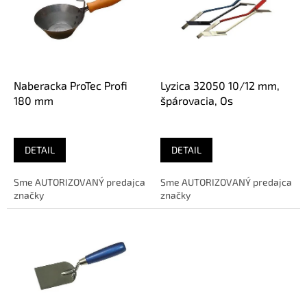
i
s
p
r
o
d
Naberacka ProTec Profi
Lyzica 32050 10/12 mm,
u
180 mm
špárovacia, Os
k
t
o
DETAIL
DETAIL
v
Sme AUTORIZOVANÝ predajca
Sme AUTORIZOVANÝ predajca
značky
značky