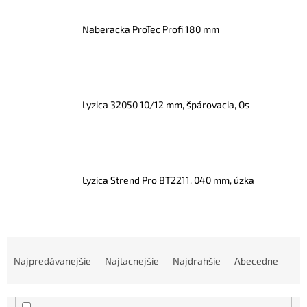
Naberacka ProTec Profi 180 mm
Lyzica 32050 10/12 mm, špárovacia, Os
Lyzica Strend Pro BT2211, 040 mm, úzka
R
a
Najpredávanejšie
Najlacnejšie
Najdrahšie
Abecedne
d
e
n