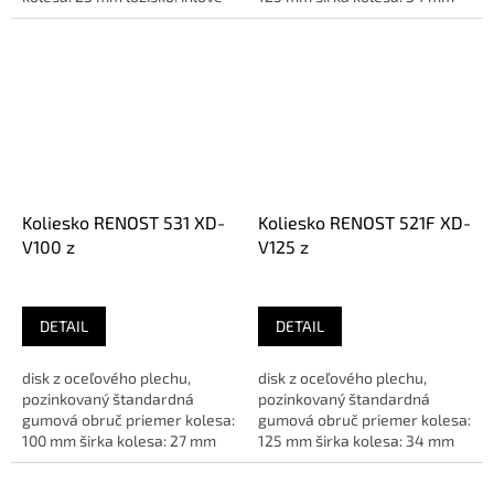
vyloženie: 32 mm rozteč...
ložisko: ihlové priemer...
Koliesko RENOST 531 XD-
Koliesko RENOST 521F XD-
V100 z
V125 z
DETAIL
DETAIL
disk z oceľového plechu,
disk z oceľového plechu,
pozinkovaný štandardná
pozinkovaný štandardná
gumová obruč priemer kolesa:
gumová obruč priemer kolesa:
100 mm širka kolesa: 27 mm
125 mm širka kolesa: 34 mm
ložisko: ihlové rozteč...
ložisko: ihlové vyloženie:...