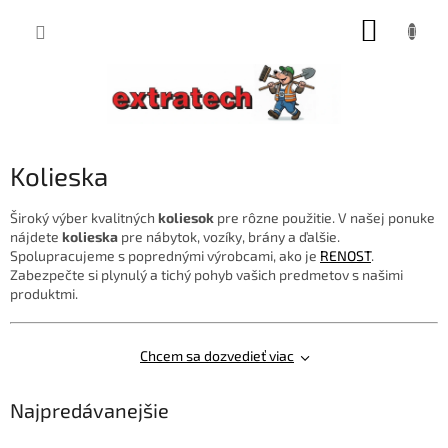
Prejsť
NÁKUP
na
obsah
KOŠÍK
Kolieska
Široký výber kvalitných
koliesok
pre rôzne použitie. V našej ponuke
nájdete
kolieska
pre nábytok, vozíky, brány a ďalšie.
Spolupracujeme s poprednými výrobcami, ako je
RENOST
.
Zabezpečte si plynulý a tichý pohyb vašich predmetov s našimi
produktmi.
Chcem sa dozvedieť viac
Najpredávanejšie