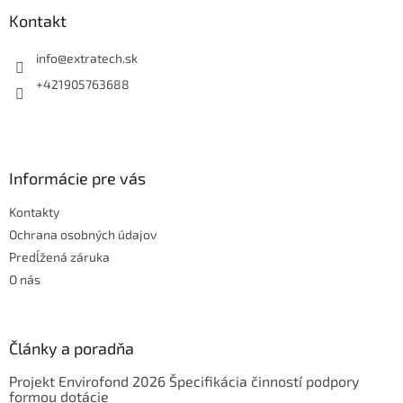
p
ä
Kontakt
t
i
info
@
extratech.sk
e
+421905763688
Informácie pre vás
Kontakty
Ochrana osobných údajov
Predĺžená záruka
O nás
Články a poradňa
Projekt Envirofond 2026 Špecifikácia činností podpory
formou dotácie