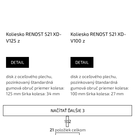
Koliesko RENOST 521 XD-
Koliesko RENOST 521 XD-
V125 z
V100 z
DETAIL
DETAIL
disk z oceľového plechu,
disk z oceľového plechu,
pozinkovaný štandardná
pozinkovaný štandardná
gumová obruč priemer kolesa:
gumová obruč priemer kolesa:
125 mm širka kolesa: 34 mm
100 mm širka kolesa: 27 mm
ložisko: ihlové vyloženie:...
ložisko: ihlové vyloženie:...
NAČÍTAŤ ĎALŠIE 3
S
1
2
t
O
r
21
položiek celkom
v
á