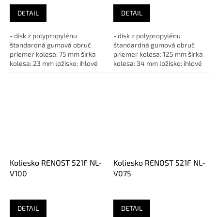
DETAIL
DETAIL
- disk z polypropylénu
- disk z polypropylénu
štandardná gumová obruč
štandardná gumová obruč
priemer kolesa: 75 mm širka
priemer kolesa: 125 mm širka
kolesa: 23 mm ložisko: ihlové
kolesa: 34 mm ložisko: ihlové
rozteč upinacích otvorov:...
vyloženie: 35 mm rozteč...
Koliesko RENOST 521F NL-
Koliesko RENOST 521F NL-
V100
V075
DETAIL
DETAIL