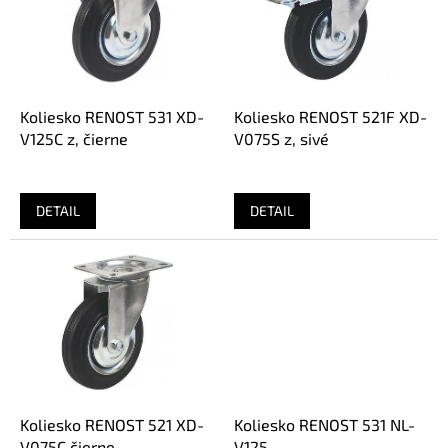
i
s
p
r
o
d
Koliesko RENOST 531 XD-
Koliesko RENOST 521F XD-
u
V125C z, čierne
V075S z, sivé
k
t
o
DETAIL
DETAIL
v
Koliesko RENOST 521 XD-
Koliesko RENOST 531 NL-
V075C čierne
V125