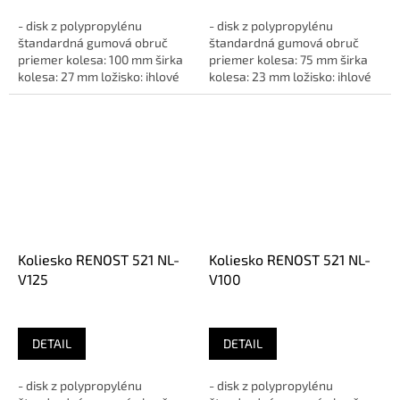
- disk z polypropylénu
- disk z polypropylénu
štandardná gumová obruč
štandardná gumová obruč
priemer kolesa: 100 mm širka
priemer kolesa: 75 mm širka
kolesa: 27 mm ložisko: ihlové
kolesa: 23 mm ložisko: ihlové
vyloženie: 37 mm rozteč...
vyloženie: 32 mm rozteč...
Koliesko RENOST 521 NL-
Koliesko RENOST 521 NL-
V125
V100
DETAIL
DETAIL
- disk z polypropylénu
- disk z polypropylénu