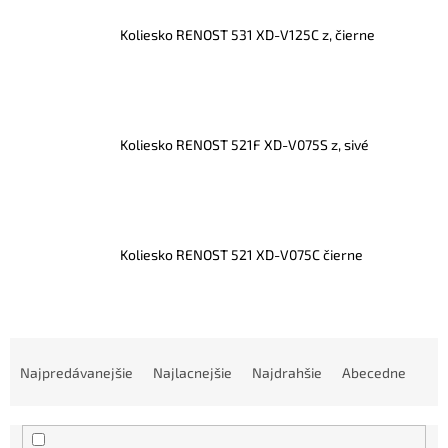
Koliesko RENOST 531 XD-V125C z, čierne
Koliesko RENOST 521F XD-V075S z, sivé
Koliesko RENOST 521 XD-V075C čierne
R
a
Najpredávanejšie
Najlacnejšie
Najdrahšie
Abecedne
d
e
n