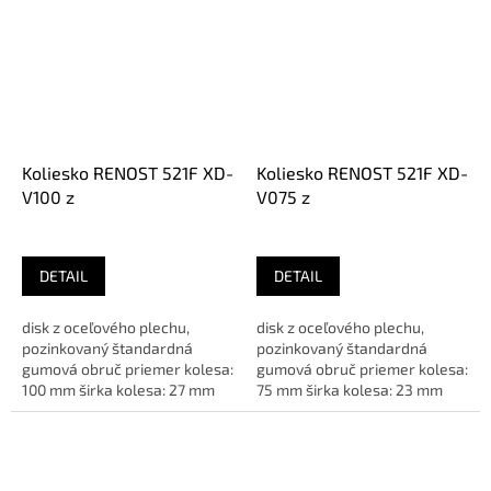
Koliesko RENOST 521F XD-
Koliesko RENOST 521F XD-
V100 z
V075 z
DETAIL
DETAIL
disk z oceľového plechu,
disk z oceľového plechu,
pozinkovaný štandardná
pozinkovaný štandardná
gumová obruč priemer kolesa:
gumová obruč priemer kolesa:
100 mm širka kolesa: 27 mm
75 mm širka kolesa: 23 mm
ložisko: ihlové vyloženie:...
ložisko: ihlové vyloženie:...