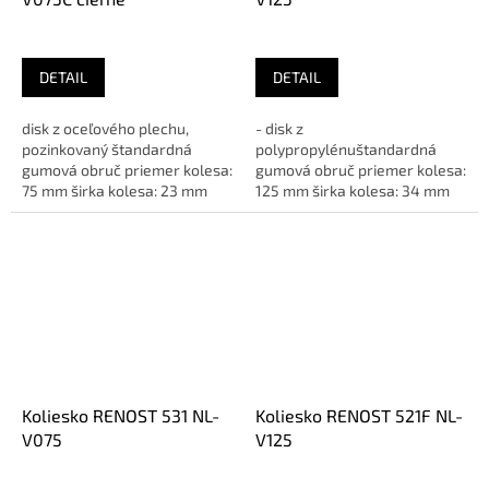
DETAIL
DETAIL
disk z oceľového plechu,
- disk z
pozinkovaný štandardná
polypropylénuštandardná
gumová obruč priemer kolesa:
gumová obruč priemer kolesa:
75 mm širka kolesa: 23 mm
125 mm širka kolesa: 34 mm
ložisko: ihlové vyloženie:...
ložisko: ihlové rozteč
upinacích otvorov:...
Koliesko RENOST 531 NL-
Koliesko RENOST 521F NL-
V075
V125