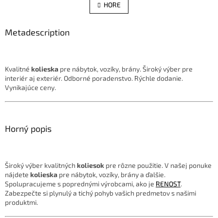
l
HORE
n
á
k
d
o
v
Metadescription
a
a
c
n
i
i
e
e
p
Kvalitné
kolieska
pre nábytok, vozíky, brány. Široký výber pre
r
interiér aj exteriér. Odborné poradenstvo. Rýchle dodanie.
v
Vynikajúce ceny.
k
y
v
ý
Horný popis
p
i
s
u
Široký výber kvalitných
koliesok
pre rôzne použitie. V našej ponuke
nájdete
kolieska
pre nábytok, vozíky, brány a ďalšie.
Spolupracujeme s poprednými výrobcami, ako je
RENOST
.
Zabezpečte si plynulý a tichý pohyb vašich predmetov s našimi
produktmi.