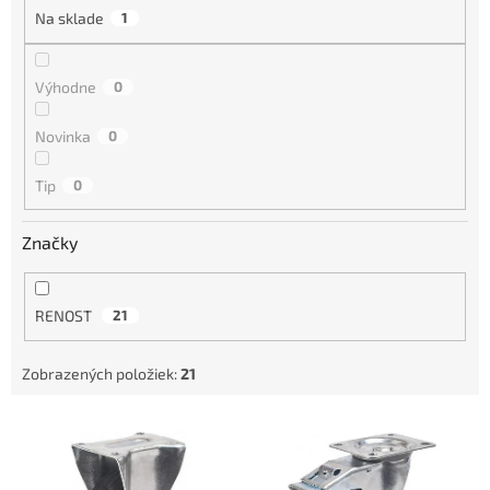
i
Na sklade
1
e
p
r
Výhodne
0
o
d
Novinka
0
u
k
Tip
0
t
o
Značky
v
RENOST
21
Zobrazených položiek:
21
V
ý
p