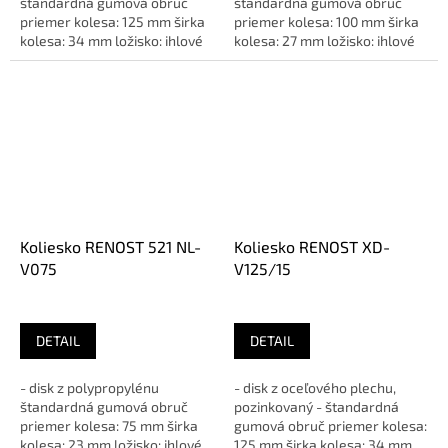
štandardná gumová obruč
štandardná gumová obruč
priemer kolesa: 125 mm širka
priemer kolesa: 100 mm širka
kolesa: 34 mm ložisko: ihlové
kolesa: 27 mm ložisko: ihlové
vyloženie: 35 mm rozteč...
vyloženie: 37 mm rozteč...
Koliesko RENOST 521 NL-
Koliesko RENOST XD-
V075
V125/15
DETAIL
DETAIL
- disk z polypropylénu
- disk z oceľového plechu,
štandardná gumová obruč
pozinkovaný - štandardná
priemer kolesa: 75 mm širka
gumová obruč priemer kolesa:
kolesa: 23 mm ložisko: ihlové
125 mm širka kolesa: 34 mm