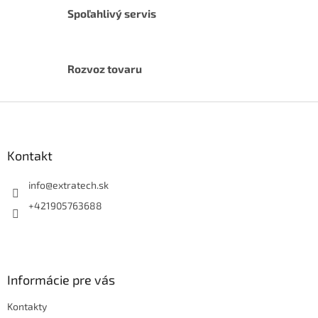
Spoľahlivý servis
Rozvoz tovaru
Z
á
p
ä
Kontakt
t
i
info
@
extratech.sk
e
+421905763688
Informácie pre vás
Kontakty