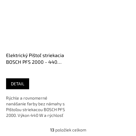
Elektrický Pištoľ striekacia
BOSCH PFS 2000 - 440W,
1.5m²/min
DETAIL
Rýchle a rovnomerné
nanášanie farby bez námahy s
Pištoľou striekacou BOSCH PFS
2000. Výkon 440 W a rýchlosť
1,5 m²/min sú ideálne pre...
13
položiek celkom
O