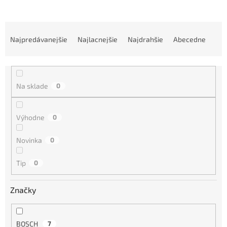
R
a
Najpredávanejšie
Najlacnejšie
Najdrahšie
Abecedne
d
e
n
i
Na sklade
0
e
p
r
Výhodne
0
o
d
Novinka
0
u
k
Tip
0
t
o
Značky
v
BOSCH
7