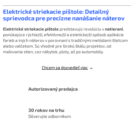
v
l
Elektrické striekacie pištole: Detailný
á
sprievodca pre precízne nanášanie náterov
d
a
Elektrické striekacie pištole
predstavujú revolúciu v
natieraní
,
c
ponúkajúce rýchlejší, efektívnejší a estetickejší spôsob aplikácie
i
farieb a iných náterov v porovnaní s tradičnými metódami štetcom
e
alebo valčekom. Sú vhodné pre širokú škálu projektov, od
p
maľovania stien, cez nábytok, ploty, až po automobily.
r
v
k
Chcem sa dozvedieť viac
y
v
ý
p
Autorizovaný predajca
i
s
u
30 rokov na trhu
Dôverujte odborníkom