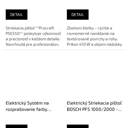
0.80l
DETAIL
DETAIL
Striekacia pištoľ **Procraft
Zbohom štetky – rýchle a
PSE550** poskytuje výkonnosť
rovnomerné nanášanie na
a precíznosť v každom detaile.
textúrované povrchy a rohy.
Navrhnutá pre profesionálov,
Príkon 410 W a objem nádobky
ktorí vyžadujú...
0,80 l vám uľahčia prácu....
Elektrický Systém na
Elektrický Striekacia pištoľ
rozprašovanie farby
BOSCH PFS 1000/2000 -
BOSCH PFS 7000 - 1000ml
800 ml