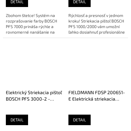
DETAIL
DETAIL
Zbohom štetce! Systém na
Rýchlosť a presnosť v jednom
rozprašovanie farby BOSCH
kroku! Striekacia pištoľ BOSCH
PFS 7000 prináša rýchle a
PFS 1000/2000 vám umožní
rovnomerné nanášanie na
ľahko dosiahnuť profesionálne
textúrované povrchy a rohy.
výsledky na dreve aj...
S...
Elektrický Striekacia pištoľ
FIELDMANN FDSP 200651-
BOSCH PFS 3000-2 -
E Elektrická striekacia
1000ml
pištoľ
DETAIL
DETAIL