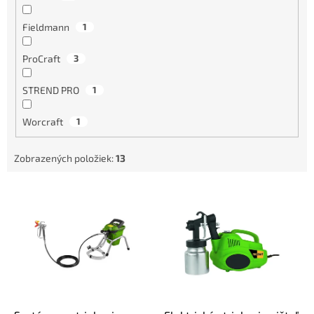
Fieldmann
1
ProCraft
3
STREND PRO
1
Worcraft
1
Zobrazených položiek:
13
V
ý
p
i
s
p
r
o