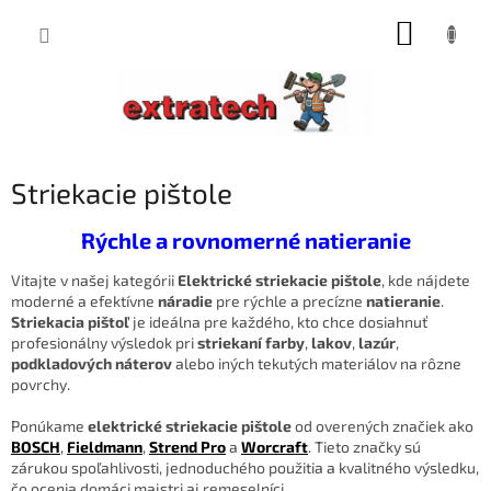
Prejsť
NÁKUP
na
obsah
KOŠÍK
Striekacie pištole
Rýchle a rovnomerné natieranie
Vitajte v našej kategórii
Elektrické striekacie pištole
, kde nájdete
moderné a efektívne
náradie
pre rýchle a precízne
natieranie
.
Striekacia pištoľ
je ideálna pre každého, kto chce dosiahnuť
profesionálny výsledok pri
striekaní farby
,
lakov
,
lazúr
,
podkladových náterov
alebo iných tekutých materiálov na rôzne
povrchy.
Ponúkame
elektrické striekacie pištole
od overených značiek ako
BOSCH
,
Fieldmann
,
Strend Pro
a
Worcraft
. Tieto značky sú
zárukou spoľahlivosti, jednoduchého použitia a kvalitného výsledku,
čo ocenia domáci majstri aj remeselníci.