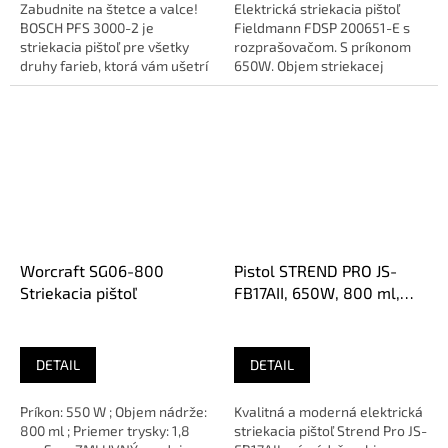
Zabudnite na štetce a valce!
Elektrická striekacia pištoľ
BOSCH PFS 3000-2 je
Fieldmann FDSP 200651-E s
striekacia pištoľ pre všetky
rozprašovačom. S príkonom
druhy farieb, ktorá vám ušetrí
650W. Objem striekacej
čas a námahu. Vďaka
nádoby je 800ml, s dĺžkou...
systému...
Worcraft SG06-800
Pistol STREND PRO JS-
Striekacia pištoľ
FB17AII, 650W, 800 ml,
striekacia, elektrická s
kompresorom
DETAIL
DETAIL
Príkon: 550 W ; Objem nádrže:
Kvalitná a moderná elektrická
800 ml ; Priemer trysky: 1,8
striekacia pištoľ Strend Pro JS-