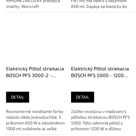
mmSme ZMLUVNÝ predajca
FB17AII má nádrž s objemom
značky Worcraft
800 ml. Zapája sa klasicky do
siete s napätím...
Elektrický Pištoľ striekacia
Elektrický Pištoľ striekacia
BOSCH PFS 3000-2 -
BOSCH PFS 5000 - 1200W,
650W, 1000ml
4m (v kartóne)
DETAIL
DETAIL
Rovnomerné nanášanie farby
Zažite revolúciu v maľovaní s
nebolo nikdy jednoduchšie. S
pištoľou striekacou BOSCH PFS
príkonom 650 W a zásobníkom
5000. Táto výkonná pištoľ s
1000 ml zvládnete aj veľké
príkonom 1200 W a dĺžkou
projekty bez námahy.🔹...
hadice 4,0 m vám umožní...