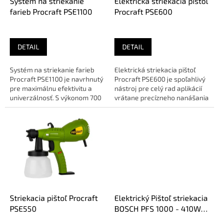
d
Systém na striekanie
Elektrická striekacia pištoľ
u
farieb Procraft PSE1100
Procraft PSE600
k
t
o
DETAIL
DETAIL
v
Systém na striekanie farieb
Elektrická striekacia pištoľ
Procraft PSE1100 je navrhnutý
Procraft PSE600 je spoľahlivý
pre maximálnu efektivitu a
nástroj pre celý rad aplikácií
univerzálnosť. S výkonom 700
vrátane precízneho nanášania
W a maximálnym tlakom...
farieb s vysokou...
Striekacia pištoľ Procraft
Elektrický Pištoľ striekacia
PSE550
BOSCH PFS 1000 - 410W,