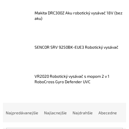
Makita DRC300Z Aku robotický vysávač 18V (bez
aku)
SENCOR SRV 9250BK-EUE3 Robotický vysávač
VR2020 Robotický vysávač s mopom 2 v 1
RoboCross Gyro Defender UVC
R
a
Najpredávanejšie
Najlacnejšie
Najdrahšie
Abecedne
d
e