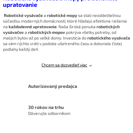
upratovanie
d
a
Robotické vysávače
a
robotické mopy
sa stali neoddeliteľnou
c
súčasťou moderných domácností, ktoré hľadajú efektívne riešenia
i
na
každodenné upratovanie
. Naša široká ponuka
robotických
e
vysávačov
a
robotických mopov
pokrýva všetky potreby, od
p
malých bytov až po veľké domy. Investícia do
robotického vysávača
r
sa vám rýchlo vráti v podobe ušetreného času a dokonale čistej
v
podlahy každý deň.
k
y
v
Chcem sa dozvedieť viac
ý
p
i
s
Autorizovaný predajca
u
30 rokov na trhu
Dôverujte odborníkom