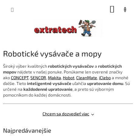
Prejsť
NÁKUP
na
obsah
KOŠÍK
Robotické vysávače a mopy
Široký výber kvalitných
robotických vysávačov
a
robotických
mopov
nájdete v našej ponuke. Ponúkame len overené značky
ako
CONCEPT
,
SENCOR
,
Makita
,
Hobot
,
CleanMate
,
iClebo
a mnohé
ďalšie. Tieto
inteligentné vysávače
uľahčia
upratovanie domu
. Sú
určené na
každodenné upratovanie
, a preto sú výborným
pomocníkom do každej domácnosti.
Chcem sa dozvedieť viac
Najpredávanejšie