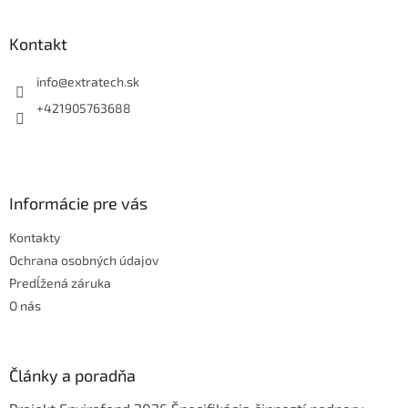
á
p
ä
Kontakt
t
i
info
@
extratech.sk
e
+421905763688
Informácie pre vás
Kontakty
Ochrana osobných údajov
Predĺžená záruka
O nás
Články a poradňa