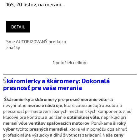
u
165, 20 listov, na meranie
k
skár a špár
t
o
DETAIL
v
Sme AUTORIZOVANÝ predajca
značky
1
položiek celkom
O
v
l
Š
káromierky a škáromery: Dokonalá
á
presnosť pre vaše merania
d
a
Škáromierky a škáromery pre presné meranie vôle
sú
c
nevyhnutné
meracie nástroje
, ktoré zabezpečujú absolútnu
i
precíznosť pri nastavení rôznych mechanických komponentov. Sú
e
kľúčové pre kontrolu a udržanie
optimálnej vôle
, napríklad pri
p
meraní vôle ventilov spaľovacích motorov
. Ponúkame
široký
r
výber
týchto
presných meradiel
, ktoré vám pomôžu dosiahnuť
v
profesionálne výsledky a dlhú životnosť zariadení. Naše
ceny
k