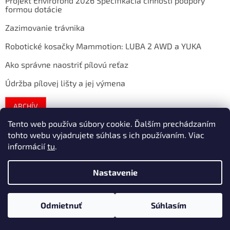
Projekt Envirofond 2026 Špecifikácia činností podpory
formou dotácie
Zazimovanie trávnika
Robotické kosačky Mammotion: LUBA 2 AWD a YUKA
Ako správne naostriť pílovú reťaz
Údržba pílovej lišty a jej výmena
ARCHÍV
Tento web používa súbory cookie. Ďalším prechádzaním
tohto webu vyjadrujete súhlas s ich používaním. Viac
Vytvoril Shoptet
informácií
tu
.
Nastavenie
Copyright 2026
extratech
. Všetky práva vyhradené.
Upraviť
nastavenie cookies
Odmietnuť
Súhlasím
/* ============== TU ZACÍNA VYSKAKOVACIE OKNO
=============*/