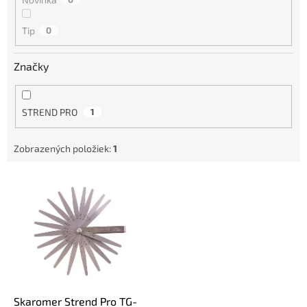
u
k
Tip
0
t
o
Značky
v
STREND PRO
1
Zobrazených položiek:
1
V
ý
p
i
s
p
r
o
d
Skaromer Strend Pro TG-