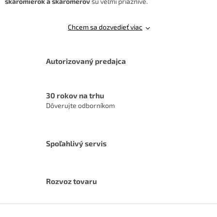
škáromierok a škáromerov
sú veľmi priaznivé.
y
v
ý
Chcem sa dozvedieť viac
p
i
s
u
Autorizovaný predajca
30 rokov na trhu
Dôverujte odborníkom
Spoľahlivý servis
Rozvoz tovaru
Z