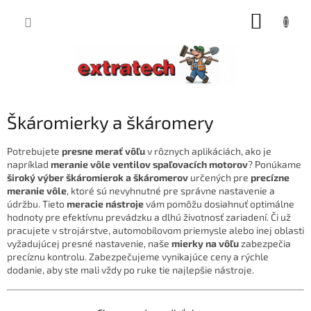
Prejsť
NÁKUP
na
obsah
KOŠÍK
Škáromierky a škáromery
Potrebujete
presne merať vôľu
v rôznych aplikáciách, ako je
napríklad
meranie vôle ventilov spaľovacích motorov
? Ponúkame
široký výber
škáromierok a škáromerov
určených pre
precízne
meranie vôle
, ktoré sú nevyhnutné pre správne nastavenie a
údržbu. Tieto
meracie nástroje
vám pomôžu dosiahnuť optimálne
hodnoty pre efektívnu prevádzku a dlhú životnosť zariadení. Či už
pracujete v strojárstve, automobilovom priemysle alebo inej oblasti
vyžadujúcej presné nastavenie, naše
mierky na vôľu
zabezpečia
precíznu kontrolu. Zabezpečujeme vynikajúce ceny a rýchle
dodanie, aby ste mali vždy po ruke tie najlepšie nástroje.