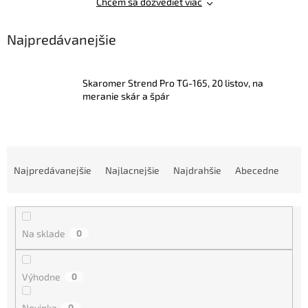
Chcem sa dozvedieť viac
Najpredávanejšie
Skaromer Strend Pro TG-165, 20 listov, na
meranie skár a špár
R
a
Najpredávanejšie
Najlacnejšie
Najdrahšie
Abecedne
d
e
n
i
Na sklade
0
e
p
r
Výhodne
0
o
d
Novinka
0