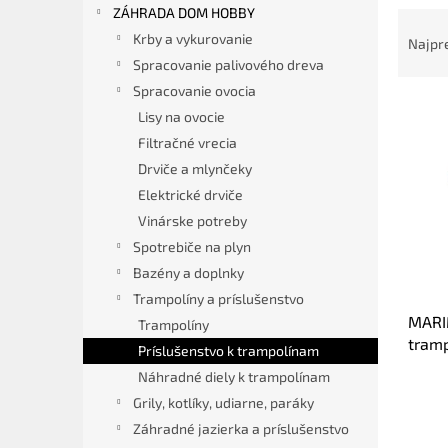
ZÁHRADA DOM HOBBY
R
a
Krby a vykurovanie
Najpr
d
Spracovanie palivového dreva
e
Spracovanie ovocia
V
n
Lisy na ovocie
ý
i
Filtračné vrecia
p
e
i
Drviče a mlynčeky
p
s
r
Elektrické drviče
p
o
Vinárske potreby
r
d
Spotrebiče na plyn
o
u
Bazény a doplnky
d
k
Trampolíny a príslušenstvo
u
t
MARI
k
o
Trampolíny
tram
t
v
Príslušenstvo k trampolínam
o
Náhradné diely k trampolínam
v
Grily, kotlíky, udiarne, paráky
Záhradné jazierka a príslušenstvo