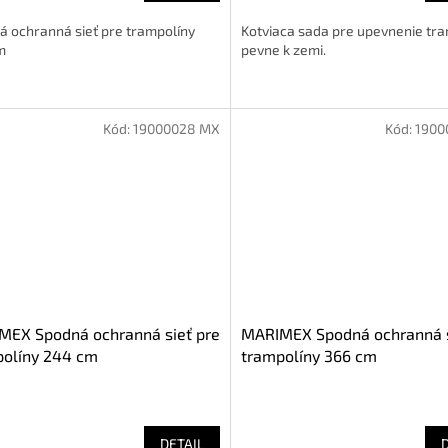
á ochranná sieť pre trampolíny
Kotviaca sada pre upevnenie tr
m
pevne k zemi.
Kód:
19000028 MX
Kód:
1900
MEX Spodná ochranná sieť pre
MARIMEX Spodná ochranná s
políny 244 cm
trampolíny 366 cm
DETAIL