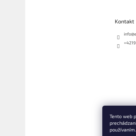
p
ä
t
Kontakt
i
e
info
@
+4219
Tento web p
prechádzaní
používaním.