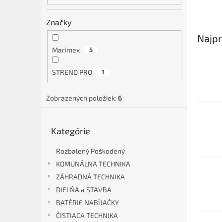
Značky
Najpr
Marimex
5
STREND PRO
1
Zobrazených položiek:
6
Preskočiť
Kategórie
kategórie
Rozbalený Poškodený
KOMUNÁLNA TECHNIKA
ZÁHRADNÁ TECHNIKA
DIELŇA a STAVBA
BATÉRIE NABÍJAČKY
ČISTIACA TECHNIKA