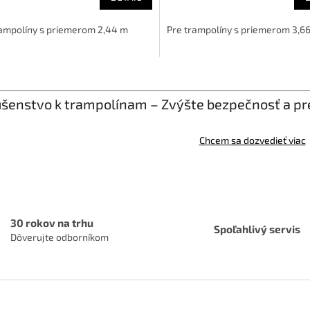
rampolíny s priemerom 2,44 m
Pre trampolíny s priemerom 3,6
O
v
l
ušenstvo k trampolínam – Zvýšte bezpečnosť a pre
á
d
a
Chcem sa dozvedieť viac
c
i
e
p
r
v
30 rokov na trhu
Spoľahlivý servis
k
Dôverujte odborníkom
y
v
ý
p
i