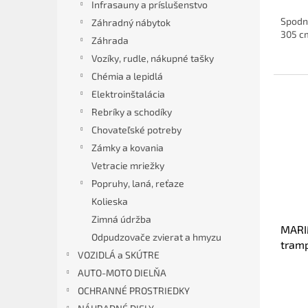
Infrasauny a príslušenstvo
Spodn
Záhradný nábytok
305 c
Záhrada
Vozíky, rudle, nákupné tašky
Chémia a lepidlá
Elektroinštalácia
Rebríky a schodíky
Chovateľské potreby
Zámky a kovania
Vetracie mriežky
Popruhy, laná, reťaze
Kolieska
Zimná údržba
MARI
Odpudzovače zvierat a hmyzu
tram
VOZIDLÁ a SKÚTRE
AUTO-MOTO DIELŇA
OCHRANNÉ PROSTRIEDKY