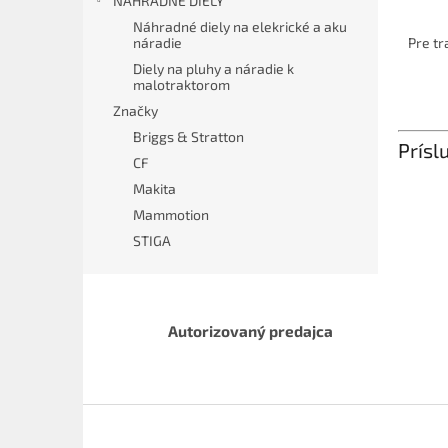
NÁHRADNÉ DIELY
Náhradné diely na elekrické a aku
náradie
Pre t
Diely na pluhy a náradie k
malotraktorom
Značky
Briggs & Stratton
Prísl
CF
Makita
Mammotion
STIGA
Autorizovaný predajca
Z
á