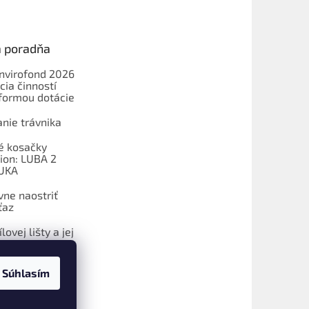
a poradňa
Envirofond 2026
cia činností
formou dotácie
nie trávnika
é kosačky
on: LUBA 2
UKA
vne naostriť
ťaz
lovej lišty a jej
Súhlasím