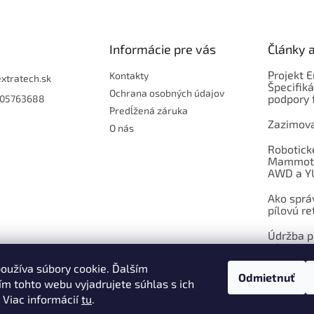
s
u
Informácie pre vás
Články 
Projekt 
Kontakty
extratech.sk
Špecifiká
Ochrana osobných údajov
podpory 
05763688
Predĺžená záruka
Zazimova
O nás
Robotick
Mammoti
AWD a Y
Ako sprá
pílovú re
Údržba pí
výmena
oužíva súbory cookie. Ďalším
Odmietnuť
ARCHÍV
m tohto webu vyjadrujete súhlas s ich
 Viac informácií
tu
.