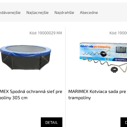
edávanejšie
Najlacnejšie
Najdrahšie
Abecedne
Kód:
19000029 MX
Kód:
1900
MEX Spodná ochranná sieť pre
MARIMEX Kotviaca sada pre
políny 305 cm
trampolíny
DETAIL