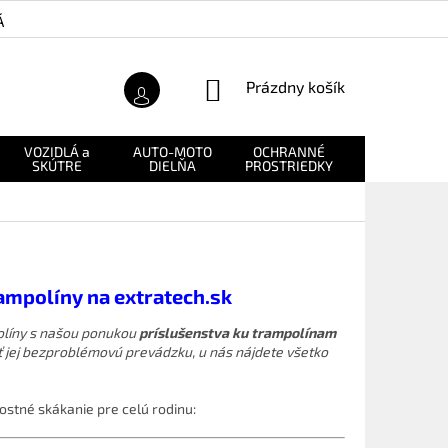
Á ZÁRUKA
O NÁS
NÁKUPNÝ
Prázdny košík
KOŠÍK
VOZIDLÁ a
AUTO-MOTO
OCHRANNÉ
NÁHRADNÉ
SKÚTRE
DIELŇA
PROSTRIEDKY
DIELY
rampolíny na extratech.sk
olíny s našou ponukou
príslušenstva ku trampolínam
iť jej bezproblémovú prevádzku, u nás nájdete všetko
ostné skákanie pre celú rodinu: