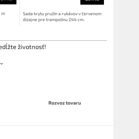
6 m
Sada krytu pružín a rukávov v červenom
dizajne pre trampolínu 244 cm.
dĺžte životnosť!
Rozvoz tovaru