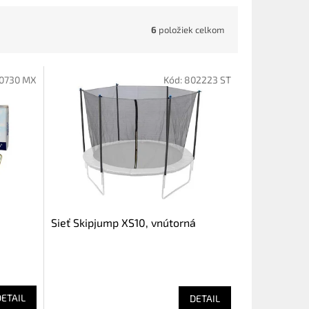
6
položiek celkom
0730 MX
Kód:
802223 ST
Sieť Skipjump XS10, vnútorná
DETAIL
DETAIL