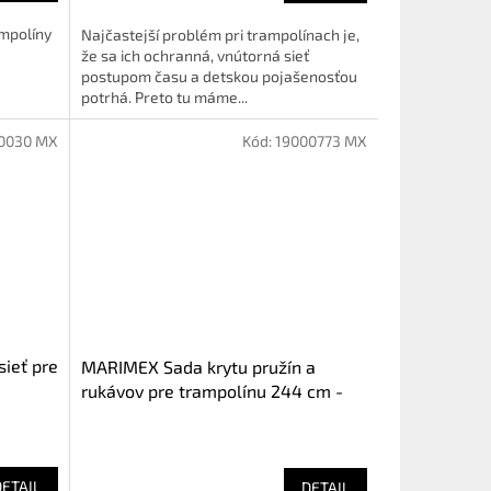
ampolíny
Najčastejší problém pri trampolínach je,
že sa ich ochranná, vnútorná sieť
postupom času a detskou pojašenosťou
potrhá. Preto tu máme...
0030 MX
Kód:
19000773 MX
ieť pre
MARIMEX Sada krytu pružín a
rukávov pre trampolínu 244 cm -
červená
DETAIL
DETAIL