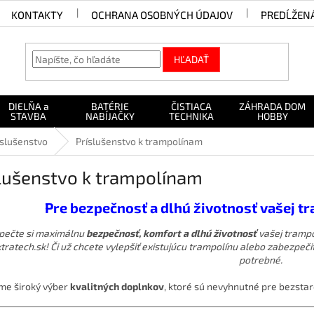
KONTAKTY
OCHRANA OSOBNÝCH ÚDAJOV
PREDĹŽEN
HĽADAŤ
DIELŇA a
BATÉRIE
ČISTIACA
ZÁHRADA DOM
STAVBA
NABÍJAČKY
TECHNIKA
HOBBY
íslušenstvo
Príslušenstvo k trampolínam
slušenstvo k trampolínam
Pre bezpečnosť a dlhú životnosť vašej t
pečte si maximálnu
bezpečnosť, komfort a dlhú životnosť
vašej tramp
tratech.sk! Či už chcete vylepšiť existujúcu trampolínu alebo zabezpeč
potrebné.
e široký výber
kvalitných doplnkov
, ktoré sú nevyhnutné pre bezstar