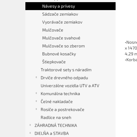
t
v
Návesy a prívesy
o
Sádzače zemiakov
v
Vyorávače zemiakov
Mulčovače
Mulčovače svahové
•Nosn
Mulčovače so zberom
x 147
Bubnové kosačky
4,29 m
•Korba
Štiepkovače
Traktorové sety s náradím
Drviče drevného odpadu
Univerzálne vozidla UTV a ATV
Komunálna technika
Čelné nakladače
Rosiče a postrekovače
Radlice na sneh
ZÁHRADNÁ TECHNIKA
DIELŇA a STAVBA