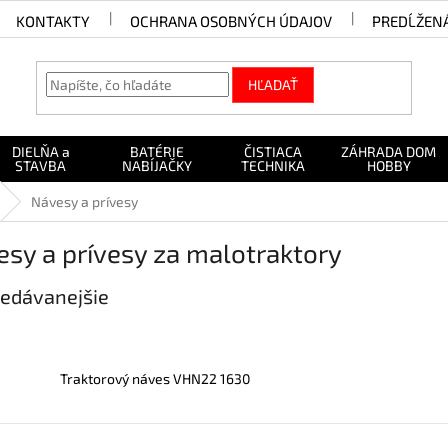
KONTAKTY
OCHRANA OSOBNÝCH ÚDAJOV
PREDĹŽEN
HĽADAŤ
DIELŇA a
BATÉRIE
ČISTIACA
ZÁHRADA DOM
STAVBA
NABÍJAČKY
TECHNIKA
HOBBY
Návesy a prívesy
sy a prívesy za malotraktory
edávanejšie
Traktorový náves VHN22 1630