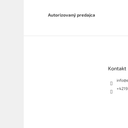
Autorizovaný predajca
Z
á
p
ä
t
Kontakt
i
e
info
@
+4219