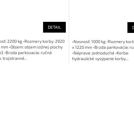
DETAIL
osť: 2200 kg •Rozmery korby: 2920
•Nosnosť: 1000 kg •Rozmery korb
0 mm •Objem: objem ložnej plochy
x 1220 mm •Brzda parkovacia: r
3 •Brzda parkovacia: ručná
•Náprava: jednoduchá •Korba:
: trojstranné...
hydraulické vysýpanie korby...
O
v
l
á
d
a
c
i
e
p
r