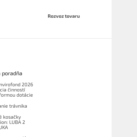
Rozvoz tovaru
a poradňa
Envirofond 2026
cia činností
formou dotácie
nie trávnika
é kosačky
on: LUBA 2
UKA