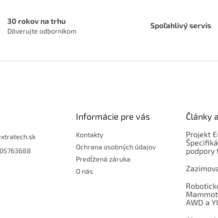
30 rokov na trhu
Spoľahlivý servis
Dôverujte odborníkom
Informácie pre vás
Články 
Projekt 
Kontakty
extratech.sk
Špecifiká
Ochrana osobných údajov
podpory 
05763688
Predĺžená záruka
Zazimova
O nás
Robotick
Mammoti
AWD a Y