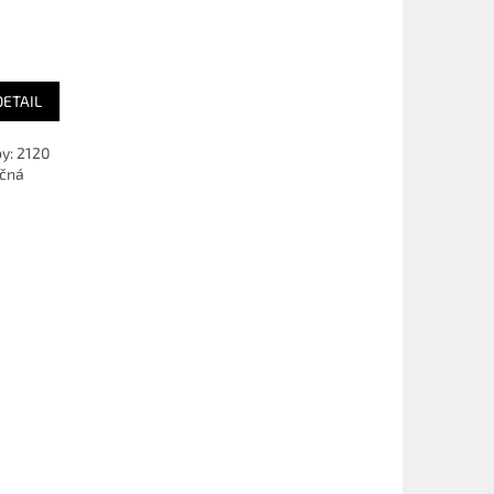
DETAIL
y: 2120
učná