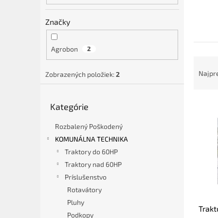
Značky
Agrobon
2
R
a
Najpr
Zobrazených položiek:
2
d
e
Preskočiť
V
n
Kategórie
kategórie
ý
i
p
e
Rozbalený Poškodený
i
p
KOMUNÁLNA TECHNIKA
s
r
Traktory do 60HP
p
o
Traktory nad 60HP
r
d
Príslušenstvo
o
u
d
k
Rotavátory
u
t
Pluhy
Trakt
k
o
Podkopy