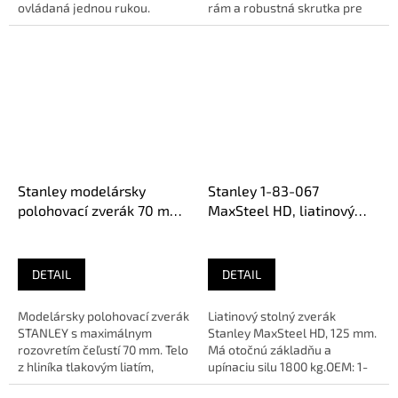
ovládaná jednou rukou.
rám a robustná skrutka pre
Ideálna pre rýchle a pevné
vysokú upínaciu silu....
upevnenie...
Stanley modelársky
Stanley 1-83-067
polohovací zverák 70 mm
MaxSteel HD, liatinový
1-83-069
stolný zverák, 125 mm,
1800 kg
DETAIL
DETAIL
Modelársky polohovací zverák
Liatinový stolný zverák
STANLEY s maximálnym
Stanley MaxSteel HD, 125 mm.
rozovretím čeľustí 70 mm. Telo
Má otočnú základňu a
z hliníka tlakovým liatím,
upínaciu silu 1800 kg.OEM: 1-
oceľové spojovacie prvky....
83-067Max. rozovretie: 125...