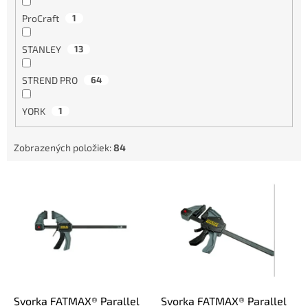
ProCraft
1
STANLEY
13
STREND PRO
64
YORK
1
Zobrazených položiek:
84
V
ý
p
i
s
p
r
o
d
Svorka FATMAX® Parallel
Svorka FATMAX® Parallel