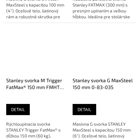
MaxSteel s kapacitou 100 mm
Stanley FATMAX (300 mm) s
(4"). Oceľové telo, liatinový
presným upínaním a veľkou
rám a robustná skrutka pre
hĺbkou. Ideálna pre stolárske
vysokú upínaciu silu....
a nábytkové práce.Paralelná...
Stanley svorka M Trigger
Stanley svorka G MaxSteel
FatMax® 150 mm FMHT0-
150 mm 0-83-035
83232
DETAIL
DETAIL
Rýchloupínacia svorka
Masívna G svorka STANLEY
STANLEY Trigger FatMax® s
MaxSteel s kapacitou 150 mm
dĺžkou 150 mm (60 kg),
(6"). Oceľové telo, liatinový