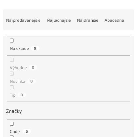
R
a
Najpredávanejšie
Najlacnejšie
Najdrahšie
Abecedne
d
e
n
i
Na sklade
9
e
p
r
Výhodne
0
o
d
Novinka
0
u
k
Tip
0
t
o
Značky
v
Gude
5