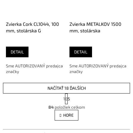
Zvierka Cork CL1044, 100
Zvierka METALKOV 1500
mm, stolárska G
mm, stolárska
DETAIL
DETAIL
Sme AUTORIZOVANÝ predajca
Sme AUTORIZOVANÝ predajca
značky
značky
NAČÍTAŤ 18 ĎALŠÍCH
S
1
5
t
O
r
84
položiek celkom
v
á
l
HORE
n
á
k
d
o
v
a