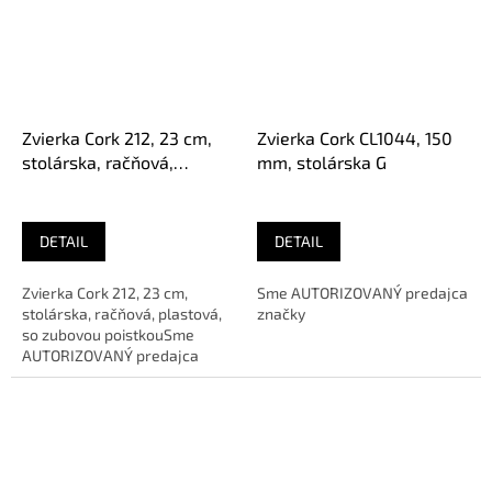
Zvierka Cork 212, 23 cm,
Zvierka Cork CL1044, 150
stolárska, račňová,
mm, stolárska G
plastová, so zubovou
poistkou
DETAIL
DETAIL
Zvierka Cork 212, 23 cm,
Sme AUTORIZOVANÝ predajca
stolárska, račňová, plastová,
značky
so zubovou poistkouSme
AUTORIZOVANÝ predajca
značky