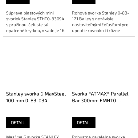
Súprava plastových mini
Rohová svorka Stanley 0-83-
svoriek Stanley STHT0-83094
121 Bailey s nezávisle
s pružinou, čeľuste sú
nastaviteľnými čeľusťami pre
opatrené krytkou, v sade je 16
upnutie rovnako či rôzne
ks rôznych veľkostí (75, 63,...
silného materiálu v kolmej...
Stanley svorka G MaxSteel
Svorka FATMAX® Parallel
100 mm 0-83-034
Bar 300mm FMHT0-
83236
DETAIL
DETAIL
Masívna G svorka STANLEY
Robustná paralelná svorka