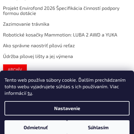
Projekt Envirofond 2026 Špecifikácia činností podpory
formou dotácie
Zazimovanie trávnika
Robotické kosačky Mammotion: LUBA 2 AWD a YUKA
Ako správne naostriť pílovú reťaz
Údržba pílovej lišty a jej výmena
ARCHÍV
Tento web používa súbory cookie. Ďalším prechádzaním
tohto webu vyjadrujete súhlas s ich používaním. Viac
Vytvoril Shoptet
informácií
tu
.
Nastavenie
Copyright 2026
extratech
. Všetky práva vyhradené.
Upraviť
nastavenie cookies
Odmietnuť
Súhlasím
/* ============== TU ZACÍNA VYSKAKOVACIE OKNO