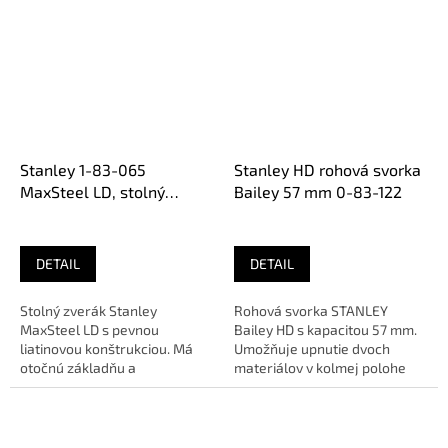
Stanley 1-83-065
Stanley HD rohová svorka
MaxSteel LD, stolný
Bailey 57 mm 0-83-122
zverák, 100 mm
DETAIL
DETAIL
Stolný zverák Stanley
Rohová svorka STANLEY
MaxSteel LD s pevnou
Bailey HD s kapacitou 57 mm.
liatinovou konštrukciou. Má
Umožňuje upnutie dvoch
otočnú základňu a
materiálov v kolmej polohe
chrómované
(90°). Robustná konštrukcia
príslušenstvo.OEM: 1-83-
zo...
065Max....