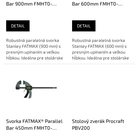
u
Bar 900mm FMHT0-
Bar 600mm FMHT0-
k
83239
83238
t
o
DETAIL
DETAIL
v
Robustná paralelná svorka
Robustná paralelná svorka
Stanley FATMAX (900 mm) s
Stanley FATMAX (600 mm) s
presným upínaním a veľkou
presným upínaním a veľkou
hĺbkou. Ideálna pre stolárske
hĺbkou. Ideálna pre stolárske
a nábytkové práce.Paralelná...
a nábytkové práce.Paralelná...
Svorka FATMAX® Parallel
Stolový zverák Procraft
Bar 450mm FMHT0-
PBV200
83237