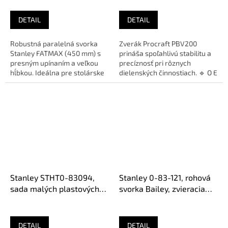
DETAIL
DETAIL
Robustná paralelná svorka
Zverák Procraft PBV200
Stanley FATMAX (450 mm) s
prináša spoľahlivú stabilitu a
presným upínaním a veľkou
precíznosť pri rôznych
hĺbkou. Ideálna pre stolárske
dielenských činnostiach. 🔹 O E
a nábytkové práce.Paralelná...
M: PBV200🔹 Šírka...
Stanley STHT0-83094,
Stanley 0-83-121, rohová
sada malých plastových
svorka Bailey, zvieracia
svoriek, 16 ks
kapacita 75 mm
DETAIL
DETAIL