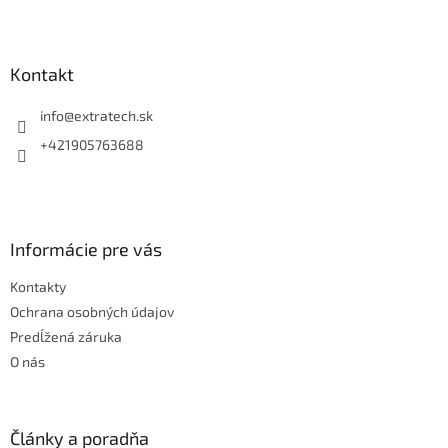
Z
á
p
ä
Kontakt
t
i
info
@
extratech.sk
e
+421905763688
Informácie pre vás
Kontakty
Ochrana osobných údajov
Predĺžená záruka
O nás
Články a poradňa