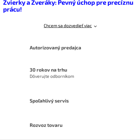
Zvierky a Zveráky: Pevný úchop pre precíznu
a
c
prácu!
n
i
i
e
e
p
Chcem sa dozvedieť viac
r
v
k
y
Autorizovaný predajca
v
ý
p
30 rokov na trhu
i
s
Dôverujte odborníkom
u
Spoľahlivý servis
Rozvoz tovaru