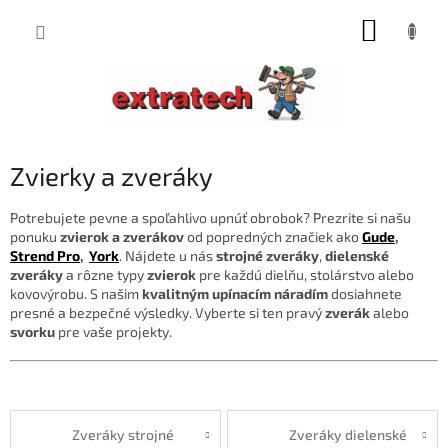
Prejsť
NÁKUP
na
obsah
KOŠÍK
Zvierky a zveráky
Potrebujete pevne a spoľahlivo upnúť obrobok? Prezrite si našu
ponuku
zvierok a zverákov
od popredných značiek ako
Gude
,
Strend Pro
,
York
. Nájdete u nás
strojné zveráky
,
dielenské
zveráky
a rôzne typy
zvierok
pre každú dielňu, stolárstvo alebo
kovovýrobu. S našim
kvalitným upínacím náradím
dosiahnete
presné a bezpečné výsledky. Vyberte si ten pravý
zverák
alebo
svorku
pre vaše projekty.
Zveráky strojné
Zveráky dielenské