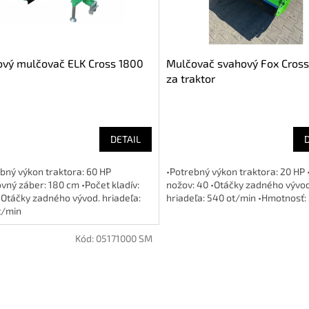
vý mulčovač ELK Cross 1800
Mulčovač svahový Fox Cross
za traktor
DETAIL
bný výkon traktora: 60 HP
•Potrebný výkon traktora: 20 HP 
vný záber: 180 cm •Počet kladív:
nožov: 40 •Otáčky zadného vývod
•Otáčky zadného vývod. hriadeľa:
hriadeľa: 540 ot/min •Hmotnosť:
t/min
Kód:
05171000 SM