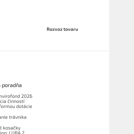
Rozvoz tovaru
a poradňa
Envirofond 2026
cia činností
formou dotácie
nie trávnika
é kosačky
on: LUBA 2