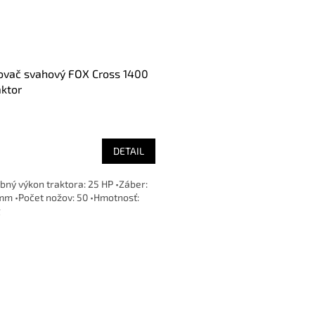
ovač svahový FOX Cross 1400
aktor
DETAIL
bný výkon traktora: 25 HP •Záber:
mm •Počet nožov: 50 •Hmotnosť:
g
O
v
l
á
d
a