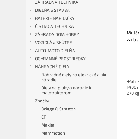
ZÁHRADNÁ TECHNIKA
DIELŇA a STAVBA
BATÉRIE NABÍJAČKY
ČISTIACA TECHNIKA
Mulč
ZÁHRADA DOM HOBBY
za tr
VOZIDLÁ a SKÚTRE
AUTO-MOTO DIELŇA
OCHRANNÉ PROSTRIEDKY
NÁHRADNÉ DIELY
Náhradné diely na elekrické a aku
náradie
•Potre
1400 
Diely na pluhy a náradie k
malotraktorom
270 k
Značky
Briggs & Stratton
CF
Makita
Mammotion