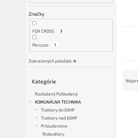
Značky
FOX CROSS
3
Peruzzo
1
Zobrazených položiek:
4
R
Preskočiť
a
Kategórie
Najpr
kategórie
d
e
Rozbalený Poškodený
V
n
KOMUNÁLNA TECHNIKA
ý
i
Traktory do 60HP
p
e
Traktory nad 60HP
i
p
Príslušenstvo
s
r
p
o
Rotavátory