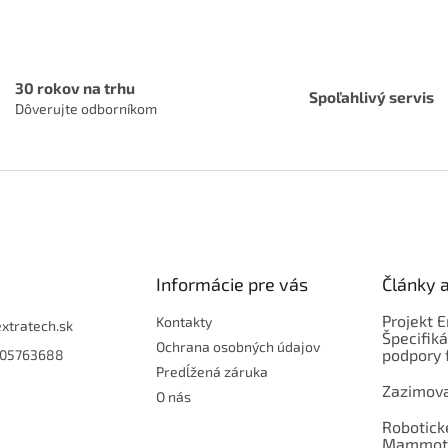
c
i
e
p
r
30 rokov na trhu
Spoľahlivý servis
v
Dôverujte odborníkom
k
y
v
ý
p
i
s
u
Informácie pre vás
Články 
Projekt 
Kontakty
extratech.sk
Špecifiká
Ochrana osobných údajov
podpory 
05763688
Predĺžená záruka
Zazimova
O nás
Robotick
Mammoti