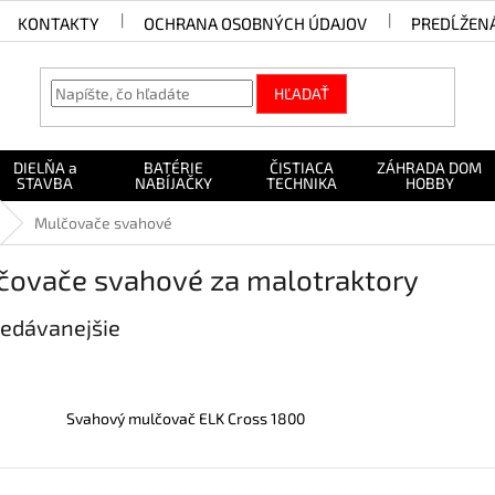
KONTAKTY
OCHRANA OSOBNÝCH ÚDAJOV
PREDĹŽEN
HĽADAŤ
DIELŇA a
BATÉRIE
ČISTIACA
ZÁHRADA DOM
STAVBA
NABÍJAČKY
TECHNIKA
HOBBY
Mulčovače svahové
čovače svahové za malotraktory
edávanejšie
Svahový mulčovač ELK Cross 1800