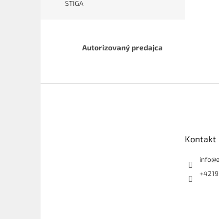
STIGA
Autorizovaný predajca
Z
á
p
ä
t
Kontakt
i
e
info
@
+4219