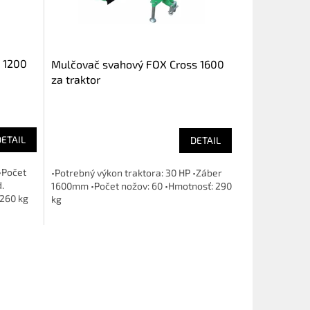
 1200
Mulčovač svahový FOX Cross 1600
za traktor
DETAIL
DETAIL
•Počet
•Potrebný výkon traktora: 30 HP •Záber
.
1600mm •Počet nožov: 60 •Hmotnosť: 290
 260 kg
kg