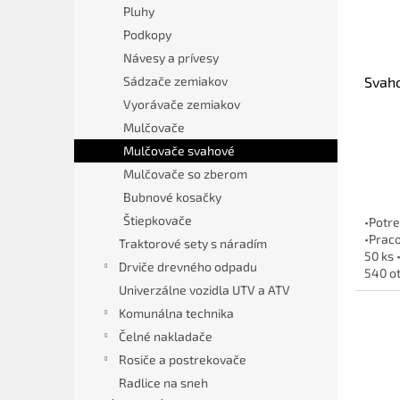
r
d
Pluhy
o
u
Podkopy
d
k
Návesy a prívesy
u
t
Sádzače zemiakov
Svaho
k
o
t
v
Vyorávače zemiakov
o
Mulčovače
v
Mulčovače svahové
Mulčovače so zberom
Bubnové kosačky
Štiepkovače
•Potre
•Praco
Traktorové sety s náradím
50 ks 
Drviče drevného odpadu
540 o
Univerzálne vozidla UTV a ATV
Komunálna technika
Čelné nakladače
Rosiče a postrekovače
Radlice na sneh