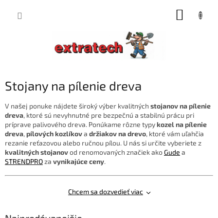
Prejsť
NÁKUP
na
obsah
KOŠÍK
Stojany na pílenie dreva
V našej ponuke nájdete široký výber kvalitných
stojanov na pílenie
dreva
, ktoré sú nevyhnutné pre bezpečnú a stabilnú prácu pri
príprave palivového dreva. Ponúkame rôzne typy
kozel na pílenie
dreva
,
pílových kozlíkov
a
držiakov na drevo
, ktoré vám uľahčia
rezanie reťazovou alebo ručnou pílou. U nás si určite vyberiete z
kvalitných stojanov
od renomovaných značiek ako
Gude
a
STRENDPRO
za
vynikajúce ceny
.
Chcem sa dozvedieť viac
Najpredávanejšie