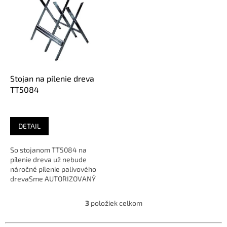
Stojan na pílenie dreva
TT5084
DETAIL
So stojanom TT5084 na
pílenie dreva už nebude
náročné pílenie palivového
drevaSme AUTORIZOVANÝ
predajca značky
3
položiek celkom
O
v
l