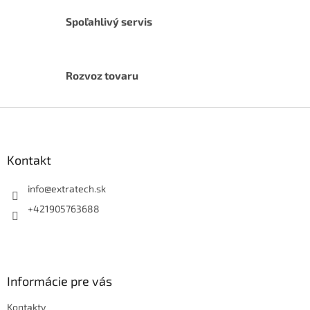
Spoľahlivý servis
Rozvoz tovaru
Z
á
p
ä
Kontakt
t
i
info
@
extratech.sk
e
+421905763688
Informácie pre vás
Kontakty