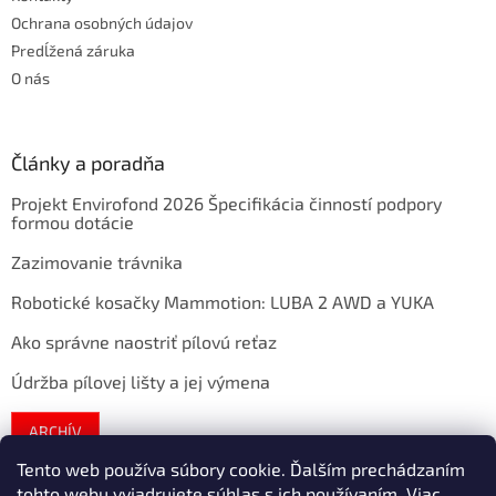
Ochrana osobných údajov
Predĺžená záruka
O nás
Články a poradňa
Projekt Envirofond 2026 Špecifikácia činností podpory
formou dotácie
Zazimovanie trávnika
Robotické kosačky Mammotion: LUBA 2 AWD a YUKA
Ako správne naostriť pílovú reťaz
Údržba pílovej lišty a jej výmena
ARCHÍV
Tento web používa súbory cookie. Ďalším prechádzaním
tohto webu vyjadrujete súhlas s ich používaním. Viac