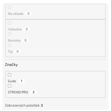
e
n
i
Na sklade
0
e
p
r
Výhodne
0
o
d
Novinka
0
u
k
Tip
0
t
o
Značky
v
Gude
1
STREND PRO
2
Zobrazených položiek:
3