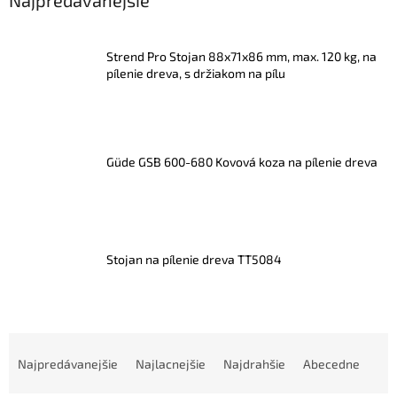
Strend Pro Stojan 88x71x86 mm, max. 120 kg, na
pílenie dreva, s držiakom na pílu
Güde GSB 600-680 Kovová koza na pílenie dreva
Stojan na pílenie dreva TT5084
R
a
Najpredávanejšie
Najlacnejšie
Najdrahšie
Abecedne
d