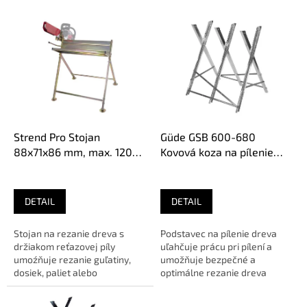
V
ý
p
i
s
p
r
o
d
Strend Pro Stojan
Güde GSB 600-680
u
88x71x86 mm, max. 120
Kovová koza na pílenie
k
kg, na pílenie dreva, s
dreva
t
držiakom na pílu
o
DETAIL
DETAIL
v
Stojan na rezanie dreva s
Podstavec na pílenie dreva
držiakom reťazovej píly
uľahčuje prácu pri pílení a
umoźňuje rezanie guľatiny,
umožňuje bezpečné a
dosiek, paliet alebo
optimálne rezanie dreva
trámov.Sme AUTORIZOVANÝ
motorovou alebo ručnou pílou.
predajca značky
Sme...