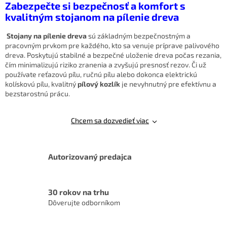
Zabezpečte si bezpečnosť a komfort s
á
kvalitným stojanom na pílenie dreva
d
a
Stojany na pílenie dreva
sú základným bezpečnostným a
c
pracovným prvkom pre každého, kto sa venuje príprave palivového
i
dreva. Poskytujú stabilné a bezpečné uloženie dreva počas rezania,
e
čím minimalizujú riziko zranenia a zvyšujú presnosť rezov. Či už
p
používate reťazovú pílu, ručnú pílu alebo dokonca elektrickú
r
kolískovú pílu, kvalitný
pílový kozlík
je nevyhnutný pre efektívnu a
v
bezstarostnú prácu.
k
y
v
Chcem sa dozvedieť viac
ý
p
i
s
Autorizovaný predajca
u
30 rokov na trhu
Dôverujte odborníkom