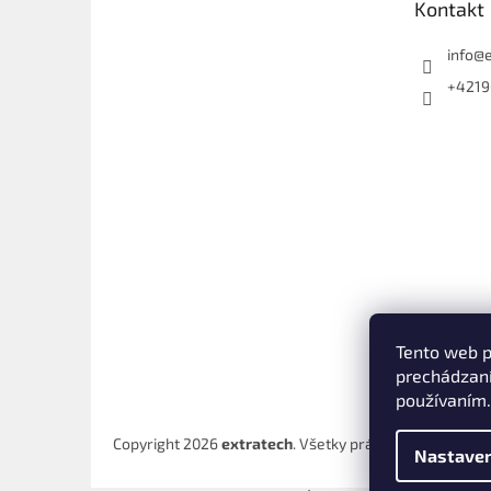
Kontakt
i
e
info
@
+4219
Tento web p
prechádzaní
používaním.
Copyright 2026
extratech
. Všetky práva vyhradené.
Up
Nastaven