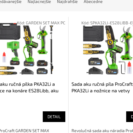
edávanejšie
Najlacnejšie
Najdrahšie
Abecedne
Kód:
GARDEN SET MAX PC
Kód:
SPKA32LI-ES28LIBB-E
aku ručná pílka PKA32Li a
Sada aku ručná píla ProCraft
ce na konáre ES28Libb, aku
PKA32Li a nožnice na vetvy
 PB18 + nadstavec EP2.0
ES28Libb (SPKA32Li-ES28Li
raft GARDEN SET MAX
EP2.0R)
DETAIL
ProCraft GARDEN SET MAX
Revolučná sada aku náradia Pro