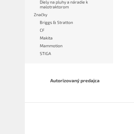
Diely na pluhy a náradie k
malotraktorom
Značky
Briggs & Stratton
CF
Makita
Mammotion
STIGA
Autorizovaný predajca
Z
á
p
ä
t