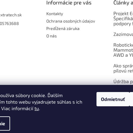
Informácie pre vás
Články 
Projekt 
Kontakty
extratech.sk
Špecifiká
Ochrana osobných údajov
podpory 
05763688
Predĺžená záruka
Zazimova
O nás
Robotick
Mammoti
AWD a Y
Ako sprá
pílovú re
Údržba pí
výmena
oužíva súbory cookie. Ďalším
Odmietnuť
ARCHÍV
m tohto webu vyjadrujete súhlas s ich
 Viac informácií
tu
.
raviť nastavenie cookies
ie