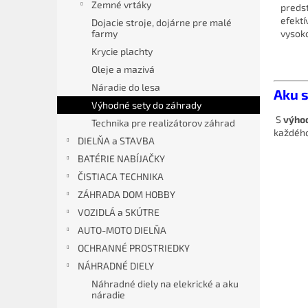
Zemné vrtáky
preds
efekt
Dojacie stroje, dojárne pre malé
vysoko
farmy
Krycie plachty
Oleje a mazivá
Náradie do lesa
Aku s
Výhodné sety do záhrady
S
výhod
Technika pre realizátorov záhrad
každého
DIELŇA a STAVBA
BATÉRIE NABÍJAČKY
ČISTIACA TECHNIKA
ZÁHRADA DOM HOBBY
VOZIDLÁ a SKÚTRE
AUTO-MOTO DIELŇA
OCHRANNÉ PROSTRIEDKY
NÁHRADNÉ DIELY
Náhradné diely na elekrické a aku
náradie