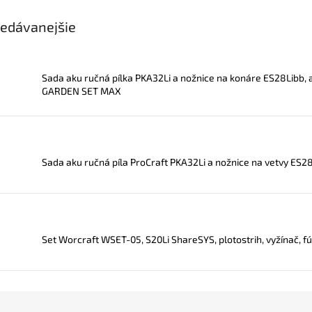
edávanejšie
Sada aku ručná pílka PKA32Li a nožnice na konáre ES28Libb, 
GARDEN SET MAX
Sada aku ručná píla ProCraft PKA32Li a nožnice na vetvy ES
Set Worcraft WSET-05, S20Li ShareSYS, plotostrih, vyžínač, fú