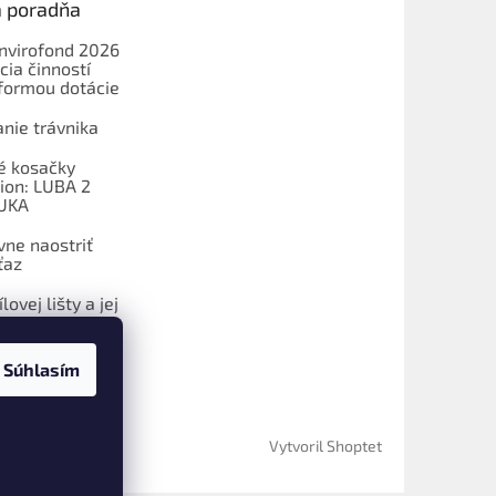
a poradňa
Envirofond 2026
cia činností
formou dotácie
nie trávnika
é kosačky
on: LUBA 2
UKA
vne naostriť
ťaz
lovej lišty a jej
Súhlasím
Vytvoril Shoptet