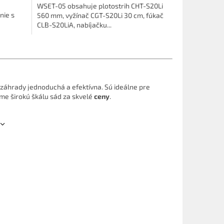
WSET-05 obsahuje plotostrih CHT-S20Li
nie s
560 mm, vyžínač CGT-S20Li 30 cm, fúkač
CLB-S20LiA, nabíjačku...
záhrady jednoduchá a efektívna.
Sú ideálne pre
e širokú škálu sád za skvelé
ceny
.