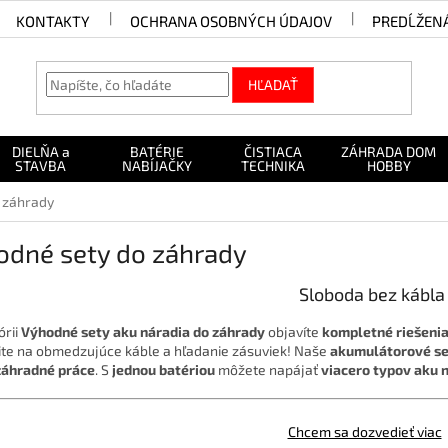
KONTAKTY
OCHRANA OSOBNÝCH ÚDAJOV
PREDĹŽEN
HĽADAŤ
DIELŇA a
BATÉRIE
ČISTIACA
ZÁHRADA DOM
STAVBA
NABÍJAČKY
TECHNIKA
HOBBY
 záhrady
odné sety do záhrady
Sloboda bez kábla
órii
Výhodné sety aku náradia do záhrady
objavíte
kompletné riešeni
te na obmedzujúce káble a hľadanie zásuviek! Naše
akumulátorové s
záhradné práce
. S
jednou batériou
môžete napájať
viacero typov aku 
Chcem sa dozvedieť viac