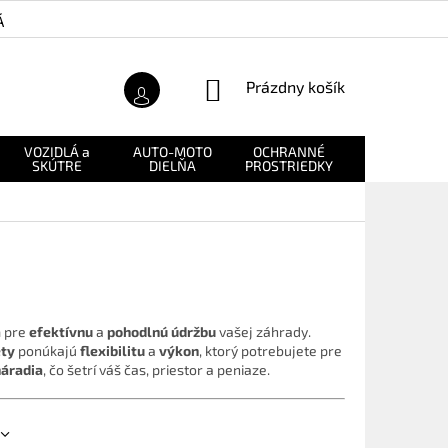
Á ZÁRUKA
O NÁS
NÁKUPNÝ
Prázdny košík
KOŠÍK
VOZIDLÁ a
AUTO-MOTO
OCHRANNÉ
NÁHRADNÉ
SKÚTRE
DIELŇA
PROSTRIEDKY
DIELY
a
pre
efektívnu
a
pohodlnú údržbu
vašej záhrady.
ety
ponúkajú
flexibilitu
a
výkon
, ktorý potrebujete pre
náradia
, čo šetrí váš čas, priestor a peniaze.