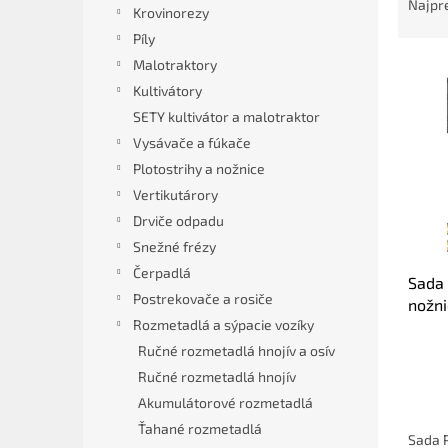
a
Najpr
Krovinorezy
d
Píly
e
V
n
Malotraktory
ý
i
Kultivátory
p
e
SETY kultivátor a malotraktor
i
p
Vysávače a fúkače
s
r
Plotostrihy a nožnice
p
o
Vertikutárory
r
d
o
u
Drviče odpadu
d
k
Snežné frézy
u
t
Čerpadlá
Sada 
k
o
Postrekovače a rosiče
nožni
t
v
Rozmetadlá a sýpacie vozíky
fukár
o
ProC
v
Ručné rozmetadlá hnojív a osív
Ručné rozmetadlá hnojív
Akumulátorové rozmetadlá
Ťahané rozmetadlá
Sada 