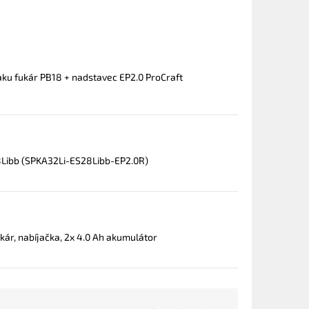
aku fukár PB18 + nadstavec EP2.0 ProCraft
28Libb (SPKA32Li-ES28Libb-EP2.0R)
kár, nabíjačka, 2x 4.0 Ah akumulátor