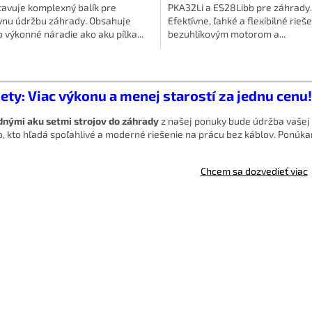
tavuje komplexný balík pre
PKA32Li a ES28Libb pre záhrady.
ívnu údržbu záhrady. Obsahuje
Efektívne, ľahké a flexibilné rieše
 výkonné náradie ako aku pílka...
bezuhlíkovým motorom a...
O
v
l
ety: Viac výkonu a menej starostí za jednu cenu!
á
d
nými aku setmi strojov do záhrady
z našej ponuky bude údržba vašej 
a
,
kto hľadá spoľahlivé a moderné riešenie na prácu bez káblov.
Ponúkam
c
i
e
Chcem sa dozvedieť viac
p
r
v
k
y
v
ý
p
i
s