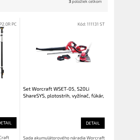
3
položiek celkom
P2.0R PC
Kód:
111131 ST
Set Worcraft WSET-05, S20Li
ShareSYS, plotostrih, vyžínač, fúkár,
bb-
nabíjačka, 2x 4.0 Ah akumulátor
DETAIL
DETAIL
Craft
Sada akumulátorového náradia Worcraft