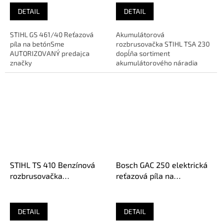
DETAIL
DETAIL
STIHL GS 461/40 Reťazová
Akumulátorová
píla na betónSme
rozbrusovačka STIHL TSA 230
AUTORIZOVANÝ predajca
dopĺňa sortiment
značky
akumulátorového náradia
STIHL a VIKING. Jej rezný kotúč
si poradí s rôznymi...
STIHL TS 410 Benzínová
Bosch GAC 250 elektrická
rozbrusovačka
reťazová píla na
42380112800
pórobetón 06012B6020
DETAIL
DETAIL