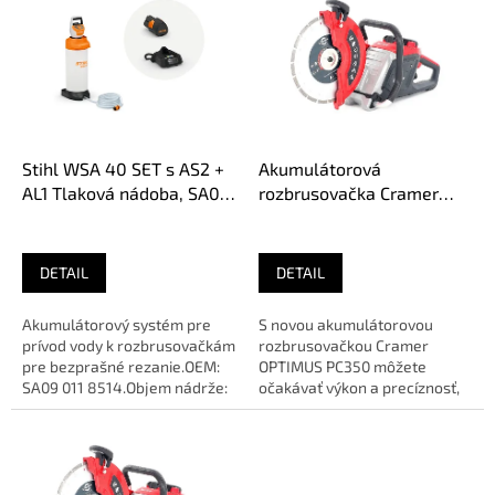
p
i
s
p
r
o
d
Stihl WSA 40 SET s AS2 +
Akumulátorová
u
AL1 Tlaková nádoba, SA09
rozbrusovačka Cramer
k
011 8514
OPTIMUS PC350 bez aku
t
o
DETAIL
DETAIL
v
Akumulátorový systém pre
S novou akumulátorovou
prívod vody k rozbrusovačkám
rozbrusovačkou Cramer
pre bezprašné rezanie.OEM:
OPTIMUS PC350 môžete
SA09 011 8514.Objem nádrže:
očakávať výkon a precíznosť,
10 lTlak: 1,5 - 2,5...
ktoré prekonajú očakávania.
🔹 O E...