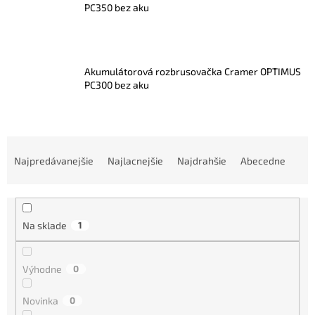
PC350 bez aku
Akumulátorová rozbrusovačka Cramer OPTIMUS
PC300 bez aku
R
a
Najpredávanejšie
Najlacnejšie
Najdrahšie
Abecedne
d
e
n
i
Na sklade
1
e
p
r
Výhodne
0
o
d
Novinka
0
u