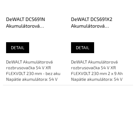
DeWALT DCS691N
DeWALT DCS691X2
Akumulátorová
Akumulátorová
rozbrusovačka 54 V XR
rozbrusovačka 54 V XR
FLEXVOLT 230 mm - bez
FLEXVOLT 230 mm 2 x 9
aku
Ah
DETAIL
DETAIL
DeWALT Akumulátorová
DeWALT Akumulátorová
rozbrusovačka 54 V XR
rozbrusovačka 54 V XR
FLEXVOLT 230 mm - bez aku
FLEXVOLT 230 mm 2 x 9 Ah
Napätie akumulátora: 54 V
Napätie akumulátora: 54 V
Priemer kotúča: 230 mm Typ
Kapacita akumulátora: 9,0 Ah
akumulátora:...
Priemer...