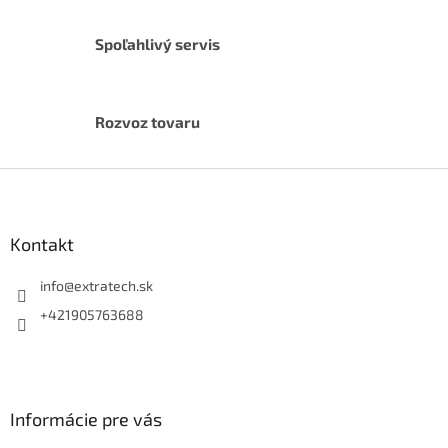
i
s
Spoľahlivý servis
u
Rozvoz tovaru
Z
á
p
ä
Kontakt
t
i
info
@
extratech.sk
e
+421905763688
Informácie pre vás