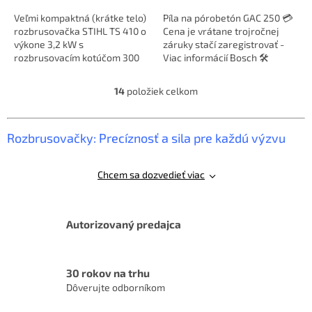
Veľmi kompaktná (krátke telo)
Píla na pórobetón GAC 250 💳
rozbrusovačka STIHL TS 410 o
Cena je vrátane trojročnej
výkone 3,2 kW s
záruky stačí zaregistrovať -
rozbrusovacím kotúčom 300
Viac informácií Bosch 🛠️
mmSme AUTORIZOVANÝ
Zakúpený výrobok Bosch v...
predajca značky
14
položiek celkom
O
v
l
á
Rozbrusovačky: Precíznosť a sila pre každú výzvu
d
a
c
Chcem sa dozvedieť viac
i
e
p
Autorizovaný predajca
r
v
k
y
30 rokov na trhu
v
Dôverujte odborníkom
ý
p