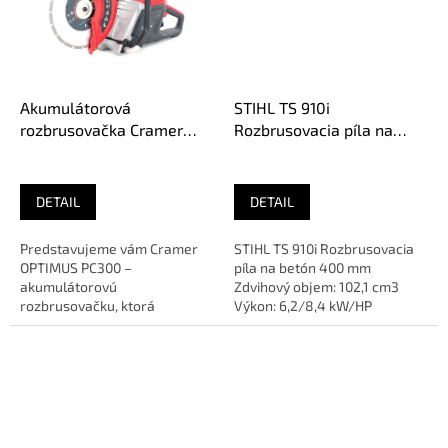
Akumulátorová
STIHL TS 910i
rozbrusovačka Cramer
Rozbrusovacia píla na
OPTIMUS PC300 bez aku
betón 400 mm
DETAIL
DETAIL
Predstavujeme vám Cramer
STIHL TS 910i Rozbrusovacia
OPTIMUS PC300 –
píla na betón 400 mm
akumulátorovú
Zdvihový objem: 102,1 cm3
rozbrusovačku, ktorá
Výkon: 6,2/8,4 kW/HP
kombinuje výkon a precíznosť.
Rozbrusovací kotúč: 400 mm
S výkonom 2.5 kW a
Maximálna...
krútiacim...