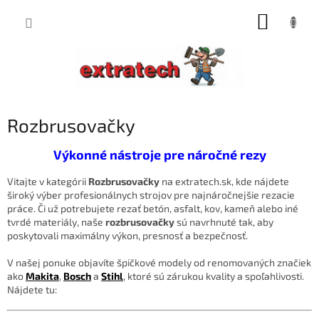
Prejsť
NÁKUP
na
obsah
KOŠÍK
Rozbrusovačky
Výkonné nástroje pre náročné rezy
Vitajte v kategórii
Rozbrusovačky
na extratech.sk, kde nájdete
široký výber profesionálnych strojov pre najnáročnejšie rezacie
práce. Či už potrebujete rezať betón, asfalt, kov, kameň alebo iné
tvrdé materiály, naše
rozbrusovačky
sú navrhnuté tak, aby
poskytovali maximálny výkon, presnosť a bezpečnosť.
V našej ponuke objavíte špičkové modely od renomovaných značiek
ako
Makita
,
Bosch
a
Stihl
, ktoré sú zárukou kvality a spoľahlivosti.
Nájdete tu: