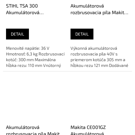
STIHL TSA 300
Akumulátorová
Akumulátorová
rozbrusovacia píla Makita
rozbrusovacia píla (bez
CE004GZ
aku), TA02 011 6604
DETAIL
DETAIL
Menovité napätie: 36 V
Výkonná akumulátorová
Hmotnosť: 6,3 kg Rozbrusovací
rozbrusovacia píla 40V s
kotúč: 300 mm Maximálna
priemerom kotúča 305 mm a
hĺbka rezu: 110 mm Vnútorný
hĺbkou rezu 121 mm Dodávané
priemer kotúča: 22,23
bez batérií, nabíjačky a
mmSme...
rezného...
Akumulátorová
Makita CE001GZ
rozbrusovacia píla Makita
Akumulátorová