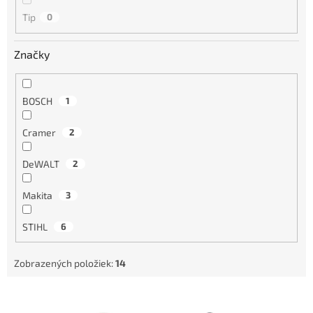
k
Tip
0
t
o
Značky
v
BOSCH
1
Cramer
2
DeWALT
2
Makita
3
STIHL
6
Zobrazených položiek:
14
V
ý