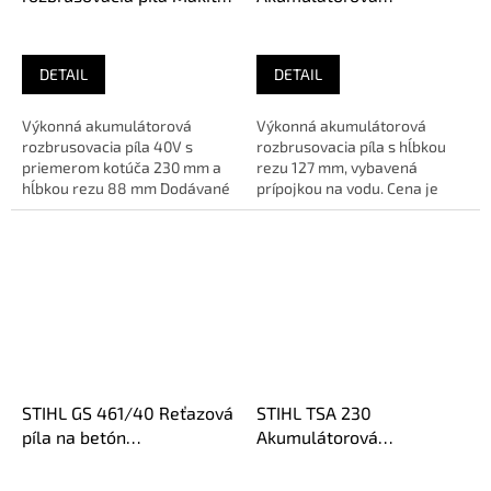
CE003GZ02
rozbrusovacia píla 40V
(bez aku)
DETAIL
DETAIL
Výkonná akumulátorová
Výkonná akumulátorová
rozbrusovacia píla 40V s
rozbrusovacia píla s hĺbkou
priemerom kotúča 230 mm a
rezu 127 mm, vybavená
hĺbkou rezu 88 mm Dodávané
prípojkou na vodu. Cena je
bez batérií, nabíjačky a
vrátane trojročnej záruky -
rezného...
Viac...
STIHL GS 461/40 Reťazová
STIHL TSA 230
píla na betón
Akumulátorová
42520116300
rozbrusovačka (bez aku)
48640116605