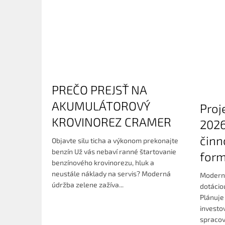
PREČO PREJSŤ NA
AKUMULÁTOROVÝ
Proj
KROVINOREZ CRAMER
2026
činn
Objavte silu ticha a výkonom prekonajte
benzín Už vás nebaví ranné štartovanie
form
benzínového krovinorezu, hluk a
neustále náklady na servis? Moderná
Moderni
údržba zelene zažíva...
dotácio
Plánuje
investo
spracov