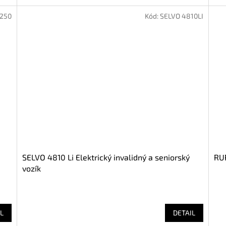
4250
Kód:
SELVO 4810LI
SELVO 4810 Li Elektrický invalidný a seniorský
RUR
vozík
L
DETAIL