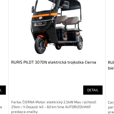
RURIS PILOT 3070N elektrická trojkolka čierna
RUR
bie
L
DETAIL
Farba: ČIERNA Motor: elektrický 2,5kW Max. rýchlosť:
Car
 a
25km / h Dojazd: 40 – 60 km Sme AUTORIZOVANÝ
par
predajca značky
pra