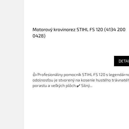
Motorový krovinorez STIHL FS 120 (4134 200
0428)
DETA
👍 Profesionálny pomocník STIHL FS 120 s legendárn
odolnosťou je stvorený na kosenie hustého trávnaté
porastu a veľkých plôch.✔️ Silný...