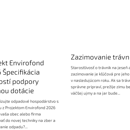
Zazimovanie trávn
ekt Envirofond
Starostlivosť o trávnik na jeseň 
 Špecifikácia
zazimovanie je kľúčová pre jeho
ostí podpory
v nasledujúcom roku. Ak sa tráv
správne pripraví, prežije zimu b
ou dotácie
väčšej ujmy a na jar bude...
zujte odpadové hospodárstvo s
u z Projektom Envirofond 2026
 vaša obec alebo firma
vať do novej techniky na zber a
anie odpadu?...