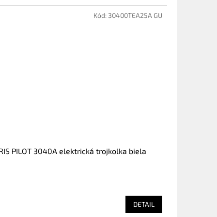
Kód:
30400TEA25A GU
IS PILOT 3040A elektrická trojkolka biela
DETAIL