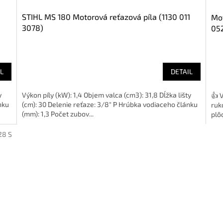
STIHL MS 180 Motorová reťazová píla (1130 011
Mot
3078)
05
L
DETAIL
y
Výkon píly (kW): 1,4 Objem valca (cm3): 31,8 Dĺžka lišty
👍 
nku
(cm): 30 Delenie reťaze: 3/8" P Hrúbka vodiaceho článku
ruk
(mm): 1,3 Počet zubov...
plôc
28 S