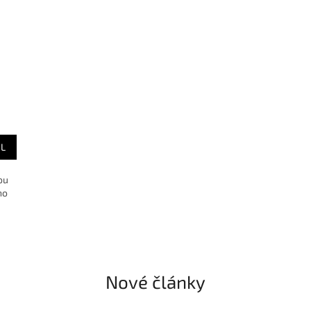
IL
ou
ho
Nové články