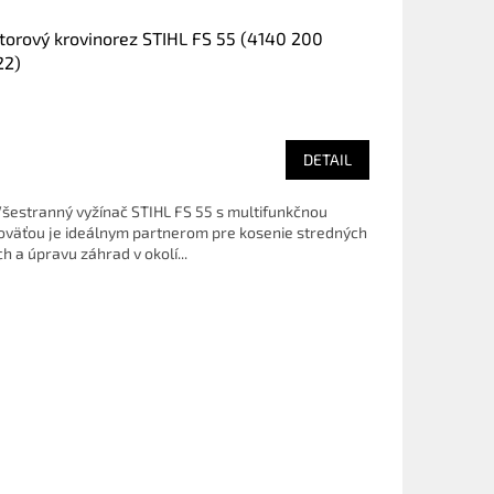
orový krovinorez STIHL FS 55 (4140 200
22)
DETAIL
Všestranný vyžínač STIHL FS 55 s multifunkčnou
oväťou je ideálnym partnerom pre kosenie stredných
h a úpravu záhrad v okolí...