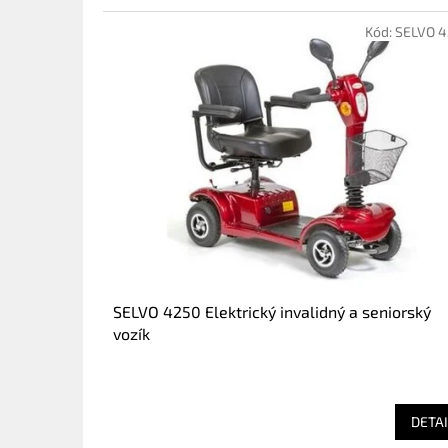
a
Kód:
SELVO 
j
ň
u
e
x
t
r
a
t
e
SELVO 4250 Elektrický invalidný a seniorský
c
vozík
h
DETAI