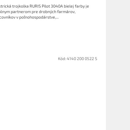
ktrická trojkolka RURIS Pilot 3040A bielej farby je
álnym partnerom pre drobných farmárov,
covníkov v poľnohospodárstve,...
Kód:
4140 200 0522 S