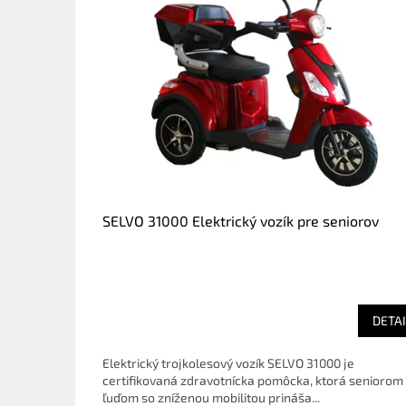
k
e
p
r
e
k
a
m
SELVO 31000 Elektrický vozík pre seniorov
e
n
n
ú
DETAI
p
r
Elektrický trojkolesový vozík SELVO 31000 je
e
certifikovaná zdravotnícka pomôcka, ktorá seniorom
ľuďom so zníženou mobilitou prináša...
d