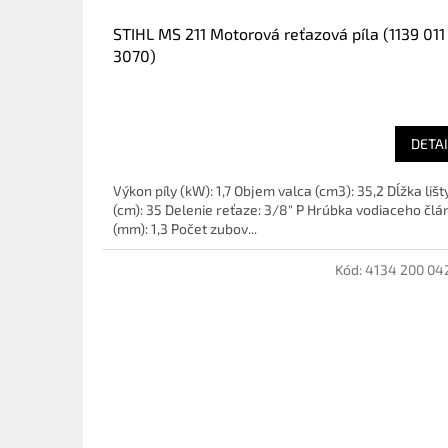
STIHL MS 211 Motorová reťazová píla (1139 011
3070)
DETAI
Výkon píly (kW): 1,7 Objem valca (cm3): 35,2 Dĺžka lišt
(cm): 35 Delenie reťaze: 3/8" P Hrúbka vodiaceho člá
(mm): 1,3 Počet zubov...
Kód:
4134 200 04