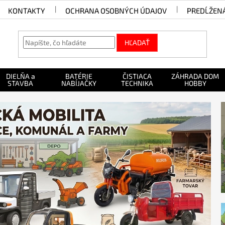
KONTAKTY
OCHRANA OSOBNÝCH ÚDAJOV
PREDĹŽEN
HĽADAŤ
DIELŇA a
BATÉRIE
ČISTIACA
ZÁHRADA DOM
STAVBA
NABÍJAČKY
TECHNIKA
HOBBY