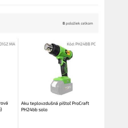
8
položiek celkom
01GZ MA
Kód:
PH24BB PC
rová
Aku teplovzdušná pištoľ ProCraft
)
PH24bb solo