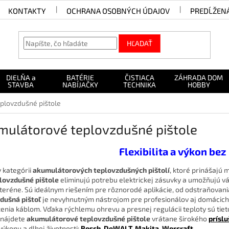
KONTAKTY
OCHRANA OSOBNÝCH ÚDAJOV
PREDĹŽEN
HĽADAŤ
DIELŇA a
BATÉRIE
ČISTIACA
ZÁHRADA DOM
STAVBA
NABÍJAČKY
TECHNIKA
HOBBY
plovzdušné pištole
mulátorové teplovzdušné pištole
Flexibilita a výkon bez
v kategórii
akumulátorových teplovzdušných pištolí
, ktoré prinášajú m
lovzdušné pištole
eliminujú potrebu elektrickej zásuvky a umožňujú vám
 teréne. Sú ideálnym riešením pre rôznorodé aplikácie, od odstraňovania
dušná pištoľ
je nevyhnutným nástrojom pre profesionálov aj domácich m
nia káblom. Vďaka rýchlemu ohrevu a presnej regulácii teploty sú tiet
 nájdete
akumulátorové teplovzdušné pištole
vrátane širokého
prísl
 výkonu a dlhej životnosti:
Bosch
,
DeWALT
,
Makita
,
Worcraft