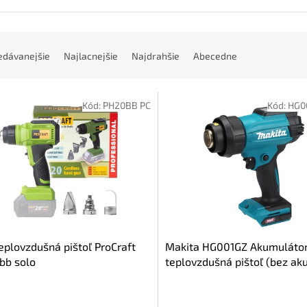
edávanejšie
Najlacnejšie
Najdrahšie
Abecedne
Kód:
PH20BB PC
Kód:
HG0
eplovzdušná pištoľ ProCraft
Makita HG001GZ Akumuláto
bb solo
teplovzdušná pištoľ (bez aku