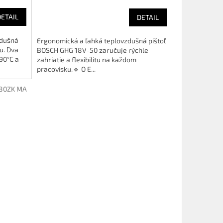
DETAIL
DETAIL
zdušná
Ergonomická a ľahká teplovzdušná pištoľ
u. Dva
BOSCH GHG 18V-50 zaručuje rýchle
90°C a
zahriatie a flexibilitu na každom
pracovisku.🔹 O E...
80ZK MA