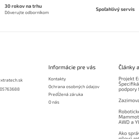
v
30 rokov na trhu
Spoľahlivý servis
ý
Dôverujte odborníkom
p
i
s
u
Informácie pre vás
Články 
Projekt 
Kontakty
extratech.sk
Špecifiká
Ochrana osobných údajov
podpory 
05763688
Predĺžená záruka
Zazimova
O nás
Robotick
Mammoti
AWD a Y
Ako sprá
pílovú re