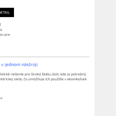
DETAIL
ľ
kú
ov pre
 v jednom nástroji
cké riešenie pre širokú škálu úloh, kde je potrebný
ektrickej siete, čo umožňuje ich použitie v akomkoľvek