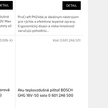
DETAIL
DETAIL
zdušná
ProCraft PH24bb je ideálnym nástrojom
40V Max
pre rýchle a efektívne tepelné úpravy.
ploty až
Ergonomický dizajn a nízka hmotnosť
zaručujú pohodlnú...
530N-XJ
Kód:
0.601.2A6.501
orová
Aku teplovzdušná pištoľ BOSCH
)
GHG 18V-50 solo 0 601 2A6 500