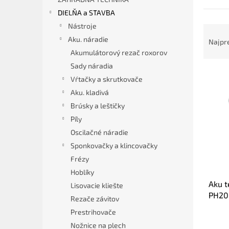
DIELŇA a STAVBA
Nástroje
R
a
Aku. náradie
Najpr
d
Akumulátorový rezač roxorov
e
Sady náradia
V
n
Vŕtačky a skrutkovače
ý
i
Aku. kladivá
p
e
i
Brúsky a leštičky
p
s
r
Píly
p
o
Oscilačné náradie
r
d
Sponkovačky a klincovačky
o
u
Frézy
d
k
Hoblíky
u
t
Aku t
k
o
Lisovacie kliešte
PH20
t
v
Rezače závitov
o
Prestrihovače
v
Nožnice na plech