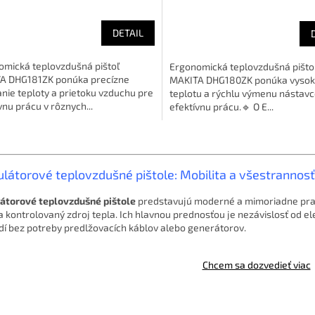
DETAIL
omická teplovzdušná pištoľ
Ergonomická teplovzdušná pišto
A DHG181ZK ponúka precízne
MAKITA DHG180ZK ponúka vyso
nie teploty a prietoku vzduchu pre
teplotu a rýchlu výmenu nástavc
vnu prácu v rôznych...
efektívnu prácu.🔹 O E...
O
v
l
látorové teplovzdušné pištole: Mobilita a všestrannosť
á
d
átorové teplovzdušné pištole
predstavujú moderné a mimoriadne prakti
a
a kontrolovaný zdroj tepla. Ich hlavnou prednosťou je nezávislosť od el
c
dí bez potreby predlžovacích káblov alebo generátorov.
i
e
p
Chcem sa dozvedieť viac
r
v
k
y