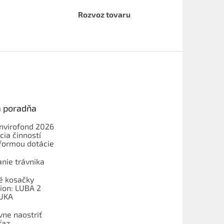
Rozvoz tovaru
a poradňa
Envirofond 2026
cia činností
formou dotácie
nie trávnika
é kosačky
on: LUBA 2
UKA
vne naostriť
ťaz