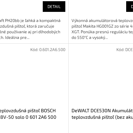
DETAIL
aft PH20bb je ľahká a kompaktná
Výkonná akumulátorová teplov
zdušná pištoľ, ktorá zaručuje
pištoľ Makita HG001GZ zo série 
né používanie aj pri dlhodobých
XGT. Ponúka presnú reguláciu te
h. Ideálna pre...
do 550°C a vysoký...
Kód:
0.601.2A6.500
Kód:
DCE
eplovzdušná pištoľ BOSCH
DeWALT DCE530N Akumulát
8V-50 solo 0 601 2A6 500
teplovzdušná pištoľ (bez aku