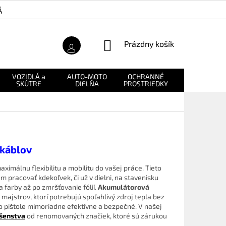
Á ZÁRUKA
O NÁS
NÁKUPNÝ
Prázdny košík
KOŠÍK
VOZIDLÁ a
AUTO-MOTO
OCHRANNÉ
NÁHRADNÉ
SKÚTRE
DIELŇA
PROSTRIEDKY
DIELY
 káblov
aximálnu flexibilitu a mobilitu do vašej práce. Tieto
 pracovať kdekoľvek, či už v dielni, na stavenisku
 farby až po zmršťovanie fólií.
Akumulátorová
ajstrov, ktorí potrebujú spoľahlivý zdroj tepla bez
o pištole mimoriadne efektívne a bezpečné.
V našej
ušenstva
od renomovaných značiek, ktoré sú zárukou