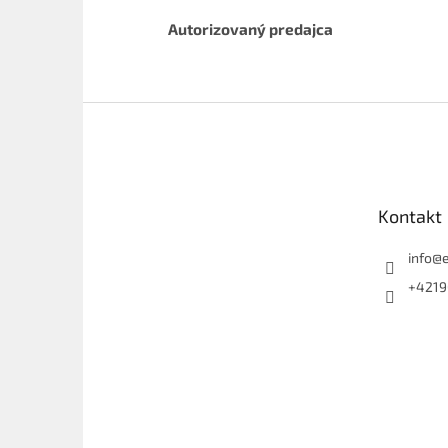
Autorizovaný predajca
Z
á
p
ä
t
Kontakt
i
e
info
@
+4219