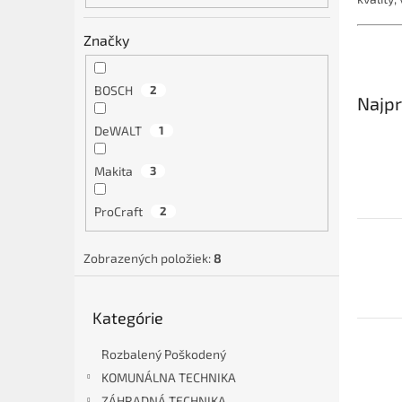
Značky
BOSCH
2
Najpr
DeWALT
1
Makita
3
ProCraft
2
Zobrazených položiek:
8
Preskočiť
Kategórie
kategórie
Rozbalený Poškodený
KOMUNÁLNA TECHNIKA
ZÁHRADNÁ TECHNIKA