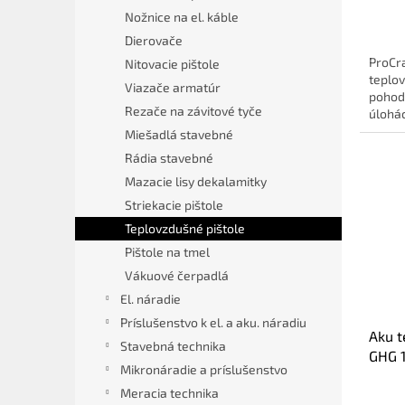
Nožnice na el. káble
Dierovače
ProCr
Nitovacie pištole
teplov
Viazače armatúr
pohodl
Rezače na závitové tyče
úlohác
Miešadlá stavebné
Rádia stavebné
Mazacie lisy dekalamitky
Striekacie pištole
Teplovzdušné pištole
Pištole na tmel
Vákuové čerpadlá
El. náradie
Príslušenstvo k el. a aku. náradiu
Aku t
Stavebná technika
GHG 1
Mikronáradie a príslušenstvo
Meracia technika