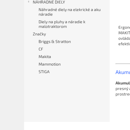
NÁHRADNÉ DIELY
Náhradné diely na elekrické a aku
náradie
Diely na pluhy a náradie k
malotraktorom
Ergon
MAKIT
Značky
ovláda
Briggs & Stratton
efektí
CF
Makita
Mammotion
Akumu
STIGA
Akumul
presný 
prostre