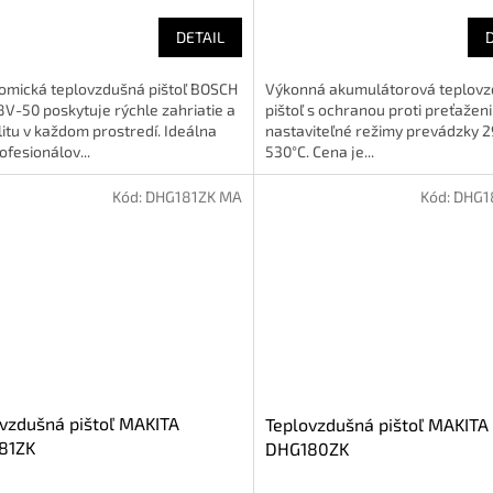
DETAIL
omická teplovzdušná pištoľ BOSCH
Výkonná akumulátorová teplov
V-50 poskytuje rýchle zahriatie a
pištoľ s ochranou proti preťaženi
ilitu v každom prostredí. Ideálna
nastaviteľné režimy prevádzky 2
ofesionálov...
530°C. Cena je...
Kód:
DHG181ZK MA
Kód:
DHG1
vzdušná pištoľ MAKITA
Teplovzdušná pištoľ MAKITA
81ZK
DHG180ZK