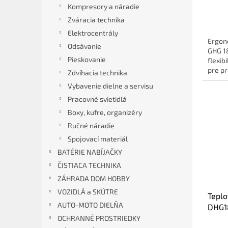
Kompresory a náradie
Zváracia technika
Elektrocentrály
Ergon
Odsávanie
GHG 18
Pieskovanie
flexib
pre pr
Zdvíhacia technika
Vybavenie dielne a servisu
Pracovné svietidlá
Boxy, kufre, organizéry
Ručné náradie
Spojovací materiál
BATÉRIE NABÍJAČKY
ČISTIACA TECHNIKA
ZÁHRADA DOM HOBBY
VOZIDLÁ a SKÚTRE
Teplo
AUTO-MOTO DIELŇA
DHG1
OCHRANNÉ PROSTRIEDKY