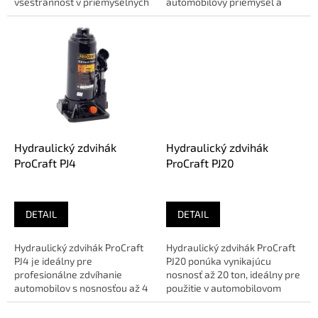
všestrannosť v priemyselných
automobilový priemysel a
aplikáciách. S nosnosťou až 8
stavebné aplikácie....
ton a...
Hydraulický zdvihák
Hydraulický zdvihák
ProCraft PJ4
ProCraft PJ20
DETAIL
DETAIL
Hydraulický zdvihák ProCraft
Hydraulický zdvihák ProCraft
PJ4 je ideálny pre
PJ20 ponúka vynikajúcu
profesionálne zdvíhanie
nosnosť až 20 ton, ideálny pre
automobilov s nosnosťou až 4
použitie v automobilovom
tony a maximálnou výškou
priemysle a stavebníctve....
zdvihu 340...