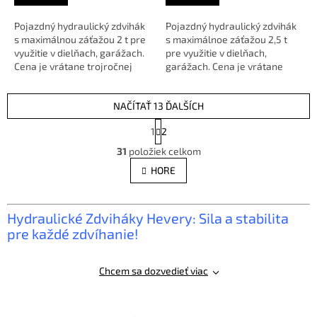
Pojazdný hydraulický zdvihák
Pojazdný hydraulický zdvihák
s maximálnou záťažou 2 t pre
s maximálnoe záťažou 2,5 t
využitie v dielňach, garážach.
pre využitie v dielňach,
Cena je vrátane trojročnej
garážach. Cena je vrátane
záruky platí aj pre...
trojročnej záruky platí aj...
NAČÍTAŤ 13 ĎALŠÍCH
S
1
2
t
O
r
31
položiek celkom
v
á
l
HORE
n
á
k
d
o
v
a
Hydraulické Zdviháky Hevery: Sila a stabilita
a
c
pre každé zdvíhanie!
n
i
i
e
e
p
Chcem sa dozvedieť viac
r
v
k