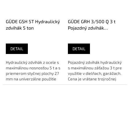
GÜDE GSH 5T Hydraulický
GÜDE GRH 3/500 Q 3 t
zdvihák 5 ton
Pojazdný zdvihák
hydraulický
DETAIL
DETAIL
Hydraulický zdvihák z ocele s
Pojazdný zdvihák hydraulický
maximálnou nosnosťou 5 t a s
s maximálnou záťažou 3 t pre
priemerom styčnej plochy 27
využitie v dielňach, garážach.
mm na univerzálne použitie
Cena je vrátane trojročnej
napríklad v dielni a...
záruky platí aj pre...