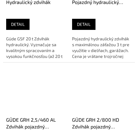
Hydraulický zdvihák
Pojazdný hydraulický
zdvihák
DETAIL
DETAIL
Güde GSF 20 t Zdvihák
Pojazdný hydraulický zdvihák
hydraulický. Vyznačuje sa
s maximálnou záťažou 3 t pre
kvalitným spracovaním a
využitie v dielňach, garážach.
vysokou funkčnosťou (až 20 t
Cena je vrátane trojročnej
zaťaženia).Sme
záruky platí aj pre...
AUTORIZOVANÝ predajca...
GÜDE GRH 2,5/460 AL
GÜDE GRH 2/800 HD
Zdvihák pojazdný
Zdvihák pojazdný
hydraulický
hydraulický