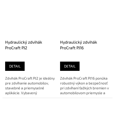
Hydraulický zdvihák
Hydraulický zdvihák
ProCraft PJ2
ProCraft PJ16
DETAIL
DETAIL
Zdvihák ProCraft PJ2 je ideálny
Zdvihák ProCraft PJ16 ponúka
pre zdvíhanie automobilov,
robustný výkon a bezpečnosť
stavebné a priemyselné
pri zdvíhaní ťažkých bremien v
aplikácie. Vybavený
automobilovom priemysle a
bezpečnostným ventilom a
stavebníctve. 🔹 O E...
pevnou...