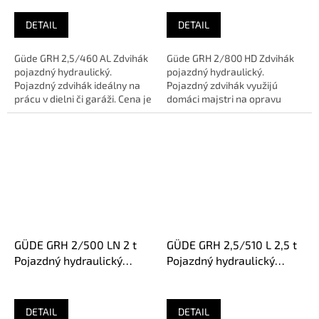
DETAIL
DETAIL
Güde GRH 2,5/460 AL Zdvihák
Güde GRH 2/800 HD Zdvihák
pojazdný hydraulický.
pojazdný hydraulický.
Pojazdný zdvihák ideálny na
Pojazdný zdvihák využijú
prácu v dielni či garáži. Cena je
domáci majstri na opravu
vrátane trojročnej...
najmä v dielňach alebo v
garážach....
GÜDE GRH 2/500 LN 2 t
GÜDE GRH 2,5/510 L 2,5 t
Pojazdný hydraulický
Pojazdný hydraulický
zdvihák
zdvihák
DETAIL
DETAIL