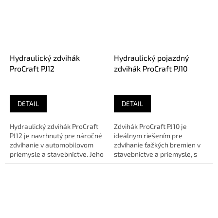
Hydraulický zdvihák
Hydraulický pojazdný
ProCraft PJ12
zdvihák ProCraft PJ10
DETAIL
DETAIL
Hydraulický zdvihák ProCraft
Zdvihák ProCraft PJ10 je
PJ12 je navrhnutý pre náročné
ideálnym riešením pre
zdvíhanie v automobilovom
zdvíhanie ťažkých bremien v
priemysle a stavebníctve. Jeho
stavebníctve a priemysle, s
silná konštrukcia a...
kapacitou až 10 ton.🔹 O E...