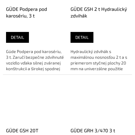
GÜDE Podpera pod
GÜDE GSH 2 t Hydraulický
karosériu, 3 t
zdvihák
DETAIL
DETAIL
Güde Podpera pod karosériu,
Hydraulický zdvihák s
3 t. Zaručí bezpečne zdvihnuté
maximálnou nosnosťou 2 t a s
vozidlo vďaka silnej zváranej
priemerom styčnej plochy 20
konštrukcii a širokej spodnej
mm na univerzálne použitie
časti nožičiek.Sme...
napríklad v dielni a
garáži.Sme...
GÜDE GSH 20T
GÜDE GRH 3/470 3 t