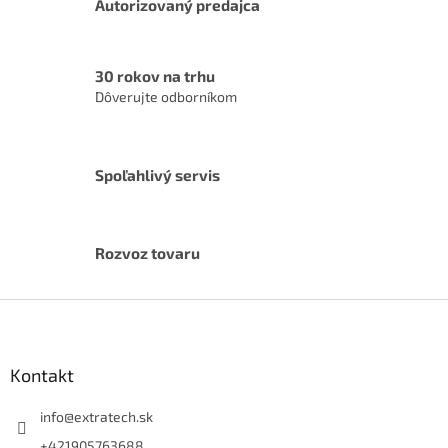
y
Autorizovaný predajca
v
ý
p
30 rokov na trhu
i
s
Dôverujte odborníkom
u
Spoľahlivý servis
Rozvoz tovaru
Z
á
p
ä
Kontakt
t
i
info
@
extratech.sk
e
+421905763688