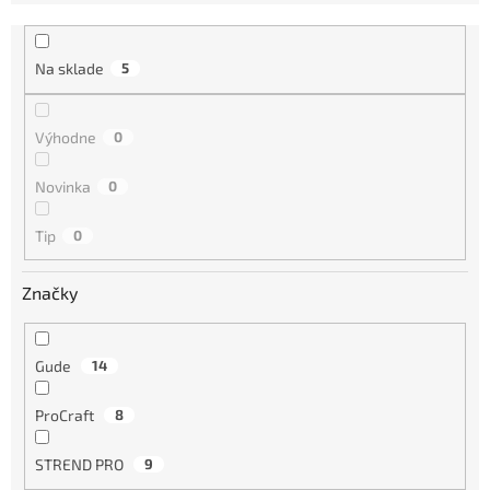
e
n
i
Na sklade
5
e
p
r
Výhodne
0
o
d
Novinka
0
u
k
Tip
0
t
o
Značky
v
Gude
14
ProCraft
8
STREND PRO
9