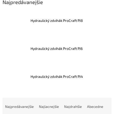
Najpredávanejšie
Hydraulický zdvihák ProCraft PJ8
Hydraulický zdvihák ProCraft PJ6
Hydraulický zdvihák ProCraft PJ4
R
a
Najpredávanejšie
Najlacnejšie
Najdrahšie
Abecedne
d