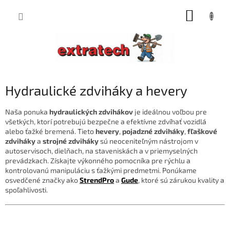
Prejsť
NÁKUP
na
obsah
KOŠÍK
Hydraulické zdviháky a hevery
Naša ponuka
hydraulických zdvihákov
je ideálnou voľbou pre
všetkých, ktorí potrebujú bezpečne a efektívne zdvíhať vozidlá
alebo ťažké bremená. Tieto
hevery
,
pojadzné zdviháky
,
fľaškové
zdviháky
a
strojné zdviháky
sú neoceniteľným nástrojom v
autoservisoch, dielňach, na staveniskách a v priemyselných
prevádzkach. Získajte výkonného pomocníka pre rýchlu a
kontrolovanú manipuláciu s ťažkými predmetmi. Ponúkame
osvedčené značky ako
StrendPro
a
Gude
, ktoré sú zárukou kvality a
spoľahlivosti.