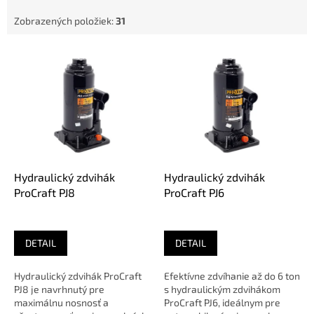
Zobrazených položiek:
31
V
ý
p
i
s
p
r
o
d
Hydraulický zdvihák
Hydraulický zdvihák
u
ProCraft PJ8
ProCraft PJ6
k
t
o
DETAIL
DETAIL
v
Hydraulický zdvihák ProCraft
Efektívne zdvíhanie až do 6 ton
PJ8 je navrhnutý pre
s hydraulickým zdvihákom
maximálnu nosnosť a
ProCraft PJ6, ideálnym pre