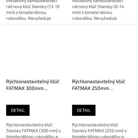
Inovatívny samouťahovací
Inovatívny samouťahovací
ráčnový kľúč Stanley (13-19
ráčnový kľúč Stanley (8-14
mm) s bimateriálnou
mm) s bimateriálnou
rukoväťou. Nevyžaduje
rukoväťou. Nevyžaduje
zosúvanie pri
zosúvanie pri
utiahnutí/povolení a je...
utiahnutí/povolení a je...
Rýchlonastaviteľný kľúč
Rýchlonastaviteľný kľúč
FATMAX 300mm
FATMAX 250mm
FMHT13128-0
FMHT13127-0
DETAIL
DETAIL
Rýchlonastaviteľný kľúč
Rýchlonastaviteľný kľúč
Stanley FATMAX (300 mm) s
Stanley FATMAX (250 mm) s
bimateriálnou rukoväťou a
bimateriálnou rukoväťou a