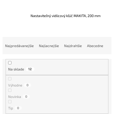
Nastaviteľný vidlicový kľúč MAKITA, 200 mm
R
a
Najpredávanejšie
Najlacnejšie
Najdrahšie
Abecedne
d
e
n
i
Na sklade
12
e
p
r
Výhodne
0
o
d
Novinka
0
u
k
Tip
0
t