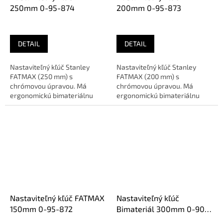
250mm 0-95-874
200mm 0-95-873
DETAIL
DETAIL
Nastaviteľný kľúč Stanley
Nastaviteľný kľúč Stanley
FATMAX (250 mm) s
FATMAX (200 mm) s
chrómovou úpravou. Má
chrómovou úpravou. Má
ergonomickú bimateriálnu
ergonomickú bimateriálnu
rukoväť pre komfort a široké
rukoväť pre komfort a široké
čeľuste pre...
čeľuste pre...
Nastaviteľný kľúč FATMAX
Nastaviteľný kľúč
150mm 0-95-872
Bimateriál 300mm 0-90-
950