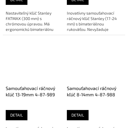
Nastaviteľný kľúč Stanley
Inovatívny samouťahovací
FATMAX (300 mm) s
ráčnový kľúč Stanley (17-24
chrómovou úpravou. Má
mm) s bimateriálnou
ergonomickú bimateriálnu
rukoväťou. Nevyžaduje
rukoväť pre komfort a široké
zosúvanie pri
čeľuste pre...
utiahnutí/povolení a je...
Samouťahovací ráčnový
Samouťahovací ráčnový
kľúč 13-19mm 4-87-989
kľúč 8-14mm 4-87-988
DETAIL
DETAIL