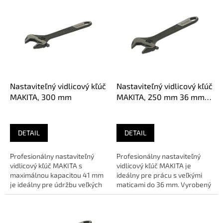
ý
p
i
s
p
r
o
d
Nastaviteľný vidlicový kľúč
Nastaviteľný vidlicový kľúč
u
MAKITA, 300 mm
MAKITA, 250 mm 36 mm
k
max
t
o
DETAIL
DETAIL
v
Profesionálny nastaviteľný
Profesionálny nastaviteľný
vidlicový kľúč MAKITA s
vidlicový kľúč MAKITA je
maximálnou kapacitou 41 mm
ideálny pre prácu s veľkými
je ideálny pre údržbu veľkých
maticami do 36 mm. Vyrobený
strojov a potrubí. 🔹...
z kvalitnej chróm-vanádiovej...