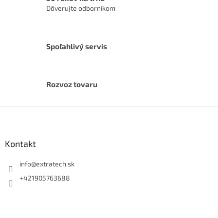
s
Dôverujte odborníkom
u
Spoľahlivý servis
Rozvoz tovaru
Z
á
p
ä
Kontakt
t
i
info
@
extratech.sk
e
+421905763688