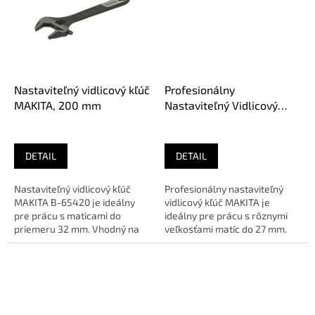
Nastaviteľný vidlicový kľúč
Profesionálny
MAKITA, 200 mm
Nastaviteľný Vidlicový
Kľúč MAKITA, 150 mm
DETAIL
DETAIL
Nastaviteľný vidlicový kľúč
Profesionálny nastaviteľný
MAKITA B-65420 je ideálny
vidlicový kľúč MAKITA je
pre prácu s maticami do
ideálny pre prácu s rôznymi
priemeru 32 mm. Vhodný na
veľkosťami matíc do 27 mm.
mechanické aplikácie. 🔹
Vyrobený z chróm-
OEM...
vanádiovej...