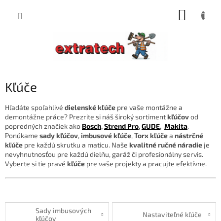
Prejsť
NÁKUP
na
obsah
KOŠÍK
Kľúče
Hľadáte spoľahlivé
dielenské kľúče
pre vaše montážne a
demontážne práce? Prezrite si náš široký sortiment
kľúčov
od
popredných značiek ako
Bosch
,
Strend Pro
,
GUDE
,
Makita
.
Ponúkame
sady kľúčov
,
imbusové kľúče
,
Torx kľúče
a
nástrčné
kľúče
pre každú skrutku a maticu. Naše
kvalitné ručné náradie
je
nevyhnutnosťou pre každú dielňu, garáž či profesionálny servis.
Vyberte si tie pravé
kľúče
pre vaše projekty a pracujte efektívne.
Sady imbusových
Nastaviteľné kľúče
kľúčov