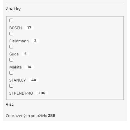
o
Značky
v
BOSCH
17
Fieldmann
2
Gude
5
Makita
14
STANLEY
44
STREND PRO
206
Viac
Zobrazených položiek:
288
V