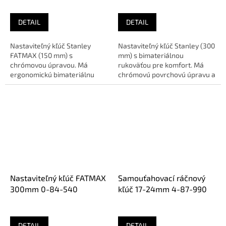
DETAIL
DETAIL
Nastaviteľný kľúč Stanley
Nastaviteľný kľúč Stanley (300
FATMAX (150 mm) s
mm) s bimateriálnou
chrómovou úpravou. Má
rukoväťou pre komfort. Má
ergonomickú bimateriálnu
chrómovú povrchovú úpravu a
rukoväť pre komfort a široké
presnú
čeľuste pre...
stupnicu.Bimateriálna...
Nastaviteľný kľúč FATMAX
Samouťahovací ráčnový
300mm 0-84-540
kľúč 17-24mm 4-87-990
DETAIL
DETAIL