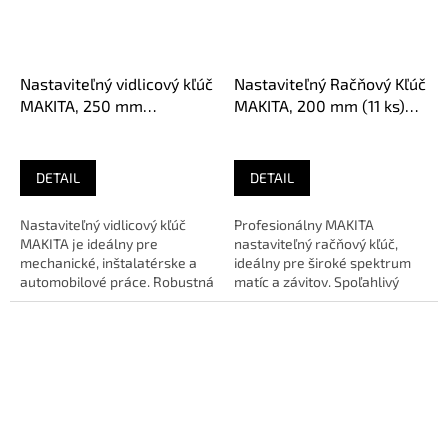
Nastaviteľný vidlicový kľúč
Nastaviteľný Račňový Kľúč
MAKITA, 250 mm
MAKITA, 200 mm (11 ks)
Uzamykací
(sada)
DETAIL
DETAIL
Nastaviteľný vidlicový kľúč
Profesionálny MAKITA
MAKITA je ideálny pre
nastaviteľný račňový kľúč,
mechanické, inštalatérske a
ideálny pre široké spektrum
automobilové práce. Robustná
matíc a závitov. Spoľahlivý
konštrukcia zaručuje
nástroj pre každodenné
odolnosť...
použitie....