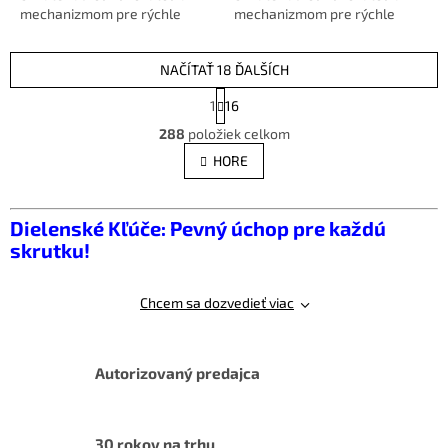
mechanizmom pre rýchle
mechanizmom pre rýchle
nastavenie. Má fosfátovú
nastavenie. Má fosfátovú
úpravu.Rýchlo...
úpravu.Rýchlo...
NAČÍTAŤ 18 ĎALŠÍCH
S
1
16
t
O
r
288
položiek celkom
v
á
l
HORE
n
á
k
d
o
v
a
Dielenské Kľúče: Pevný úchop pre každú
a
c
skrutku!
n
i
i
e
e
p
Chcem sa dozvedieť viac
r
v
k
y
Autorizovaný predajca
v
ý
p
30 rokov na trhu
i