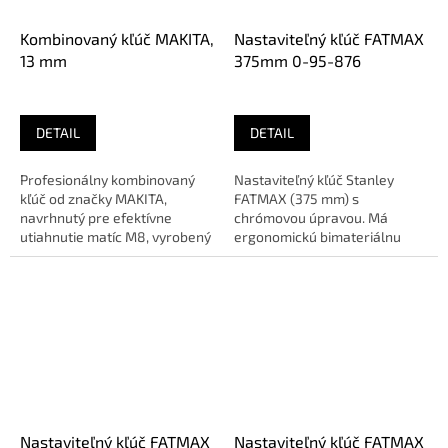
Kombinovaný kľúč MAKITA,
Nastaviteľný kľúč FATMAX
13 mm
375mm 0-95-876
DETAIL
DETAIL
Profesionálny kombinovaný
Nastaviteľný kľúč Stanley
kľúč od značky MAKITA,
FATMAX (375 mm) s
navrhnutý pre efektívne
chrómovou úpravou. Má
utiahnutie matíc M8, vyrobený
ergonomickú bimateriálnu
z chróm-vanádiovej ocele. 🔹...
rukoväť pre komfort a široké
čeľuste pre...
Nastaviteľný kľúč FATMAX
Nastaviteľný kľúč FATMAX