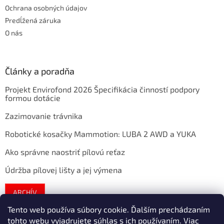
Ochrana osobných údajov
Predĺžená záruka
O nás
Články a poradňa
Projekt Envirofond 2026 Špecifikácia činností podpory
formou dotácie
Zazimovanie trávnika
Robotické kosačky Mammotion: LUBA 2 AWD a YUKA
Ako správne naostriť pílovú reťaz
Údržba pílovej lišty a jej výmena
ARCHÍV
Tento web používa súbory cookie. Ďalším prechádzaním
tohto webu vyjadrujete súhlas s ich používaním. Viac