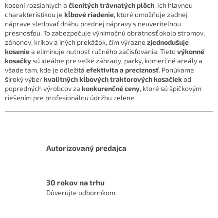
kosení rozsiahlych a
členitých trávnatých plôch
.
Ich hlavnou
e
charakteristikou je
kĺbové riadenie
,
ktoré umožňuje zadnej
p
náprave sledovať dráhu prednej nápravy s neuveriteľnou
r
presnosťou.
To zabezpečuje výnimočnú obratnosť okolo stromov,
v
záhonov,
kríkov a iných prekážok,
čím výrazne
zjednodušuje
k
kosenie
a eliminuje nutnosť ručného začisťovania.
Tieto
výkonné
y
kosačky
sú ideálne pre veľké záhrady,
parky,
komerčné areály a
v
všade tam,
kde je dôležitá
efektivita a precíznosť
.
Ponúkame
ý
široký výber
kvalitných kĺbových traktorových kosačiek
od
p
popredných výrobcov za
konkurenčné ceny
,
ktoré sú špičkovým
i
riešením pre profesionálnu údržbu zelene.
s
u
Autorizovaný predajca
30 rokov na trhu
Dôverujte odborníkom