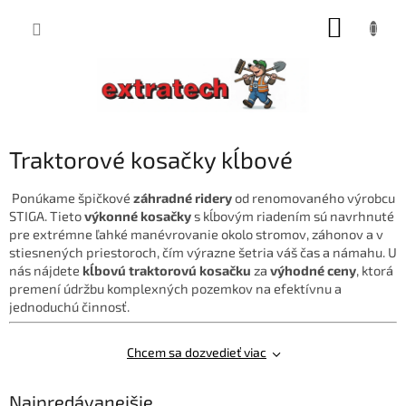
Prejsť
NÁKUP
na
obsah
KOŠÍK
Traktorové kosačky kĺbové
Ponúkame špičkové
záhradné ridery
od renomovaného výrobcu
STIGA. Tieto
výkonné kosačky
s kĺbovým riadením sú navrhnuté
pre extrémne ľahké manévrovanie okolo stromov, záhonov a v
stiesnených priestoroch, čím výrazne šetria váš čas a námahu. U
nás nájdete
kĺbovú traktorovú kosačku
za
výhodné ceny
, ktorá
premení údržbu komplexných pozemkov na efektívnu a
jednoduchú činnosť.
Chcem sa dozvedieť viac
Najpredávanejšie