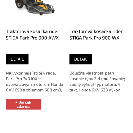
Traktorová kosačka rider
Traktorová kosačka rider
STIGA Park Pro 900 AWX
STIGA Park Pro 900 WX
DETAIL
DETAIL
Najvýkonnejší stroj v rade,
Dôležité vlastnosti patrí
Park Pro 740 IOX s
kosenie typu 2v1 (mulčovanie;
dvojvalcovým motorom Honda
zadný výhoz) Typ motora: 4 -
GXV 690 s objemom 688 cm3,
takt, Honda GXV 630 Výkon
a výkonm 16,5 kW (@ 3200
motora: 14,25 kW pri...
ot./min);...
+ Darček
zdarma