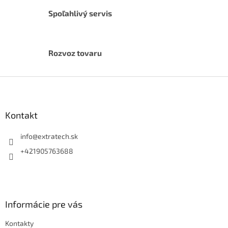
Spoľahlivý servis
Rozvoz tovaru
Z
á
p
ä
Kontakt
t
i
info
@
extratech.sk
e
+421905763688
Informácie pre vás
Kontakty