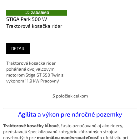
Z
ZADARMO
A
STIGA Park 500 W
D
Traktorová kosačka rider
A
R
M
O
DETAIL
Traktorová kosačka rider
poháňaná dvojvalcovým
motorom Stiga ST 550 Twin s
výkonom 11,9 kW Pracovný
záber až 125 cm. Odporúčaná
plocha...
5
položiek celkom
O
v
l
Agilita a výkon pre náročné pozemky
á
d
Traktorové kosačky kĺbové
,
často označované aj ako ridery,
a
predstavujú špecializovanú kategóriu záhradných strojov
c
navrhnutých pre
maximálnu manévrovateľnosť
a efektivitu pri
i