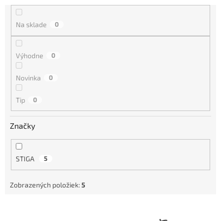
n
i
Na sklade
0
e
p
r
Výhodne
0
o
d
Novinka
0
u
k
Tip
0
t
o
Značky
v
STIGA
5
Zobrazených položiek:
5
V
ý