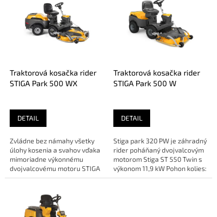
p
i
s
p
r
o
d
Traktorová kosačka rider
Traktorová kosačka rider
u
STIGA Park 500 WX
STIGA Park 500 W
k
t
o
DETAIL
DETAIL
v
Zvládne bez námahy všetky
Stiga park 320 PW je záhradný
úlohy kosenia a svahov vďaka
rider poháňaný dvojvalcovým
mimoriadne výkonnému
motorom Stiga ST 550 Twin s
dvojvalcovému motoru STIGA
výkonom 11,9 kW Pohon kolies:
ST 550 Twin s objemom 586
zadná náprava...
cm3 a...