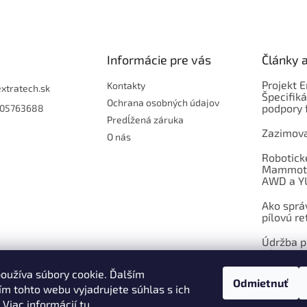
r
v
k
y
Informácie pre vás
Články 
v
ý
Projekt 
p
Kontakty
extratech.sk
Špecifiká
i
Ochrana osobných údajov
podpory 
05763688
s
Predĺžená záruka
u
Zazimova
O nás
Robotick
Mammoti
AWD a Y
Ako sprá
pílovú re
Údržba pí
výmena
oužíva súbory cookie. Ďalším
Odmietnuť
ARCHÍV
m tohto webu vyjadrujete súhlas s ich
 Viac informácií
tu
.