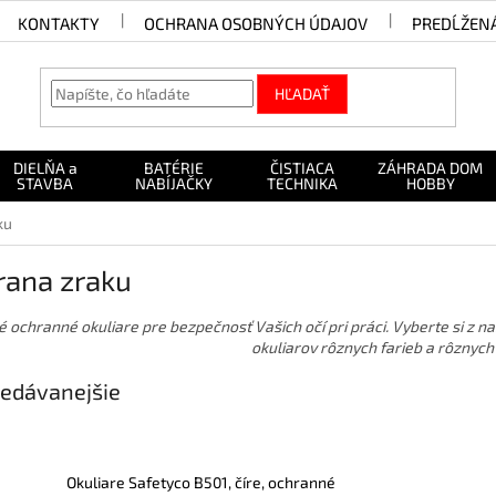
KONTAKTY
OCHRANA OSOBNÝCH ÚDAJOV
PREDĹŽEN
HĽADAŤ
DIELŇA a
BATÉRIE
ČISTIACA
ZÁHRADA DOM
STAVBA
NABÍJAČKY
TECHNIKA
HOBBY
ku
rana zraku
é ochranné okuliare pre bezpečnosť Vašich očí pri práci. Vyberte si z
okuliarov rôznych farieb a rôznych
edávanejšie
Okuliare Safetyco B501, číre, ochranné