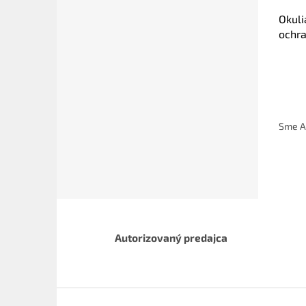
Okuli
ochr
Sme A
Autorizovaný predajca
Z