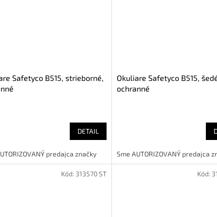
are Safetyco B515, strieborné,
Okuliare Safetyco B515, šedé
anné
ochranné
DETAIL
UTORIZOVANÝ predajca značky
Sme AUTORIZOVANÝ predajca z
Kód:
313570 ST
Kód:
3