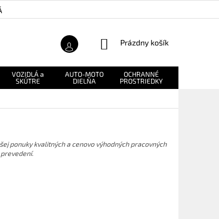
Á ZÁRUKA
O NÁS
NÁKUPNÝ
Prázdny košík
KOŠÍK
VOZIDLÁ a
AUTO-MOTO
OCHRANNÉ
NÁHRADNÉ
SKÚTRE
DIELŇA
PROSTRIEDKY
DIELY
 našej ponuky kvalitných a cenovo výhodných pracovných
 prevedení.