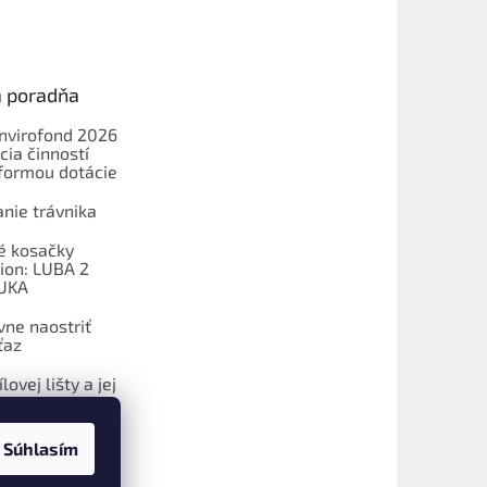
a poradňa
Envirofond 2026
cia činností
formou dotácie
nie trávnika
é kosačky
on: LUBA 2
UKA
vne naostriť
ťaz
lovej lišty a jej
Súhlasím