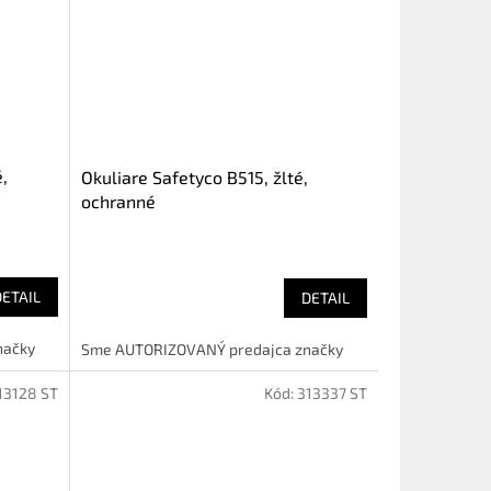
,
Okuliare Safetyco B515, žlté,
ochranné
DETAIL
DETAIL
načky
Sme AUTORIZOVANÝ predajca značky
13128 ST
Kód:
313337 ST