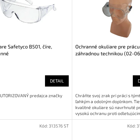
are Safetyco B501, číre,
Ochranné okuliare pre prácu
anné
záhradnou technikou (02-0
DETAIL
UTORIZOVANÝ predajca značky
Chráňte svoj zrak pri práci s tým
ľahkým a odolným doplnkom. Tie
kvalitné okuliare sú navrhnuté p
vysokú ochranu proti odletujúcim
Kód:
313576 ST
Kód:
3