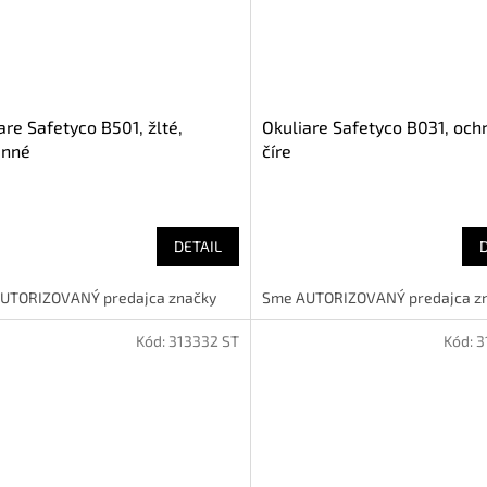
are Safetyco B501, žlté,
Okuliare Safetyco B031, och
anné
číre
DETAIL
UTORIZOVANÝ predajca značky
Sme AUTORIZOVANÝ predajca z
Kód:
313332 ST
Kód:
3