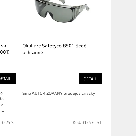
 so
Okuliare Safetyco B501, šedé,
6001)
ochranné
DETAIL
DETAIL
to
Sme AUTORIZOVANÝ predajca značky
to
re
...
13575 ST
Kód:
313574 ST