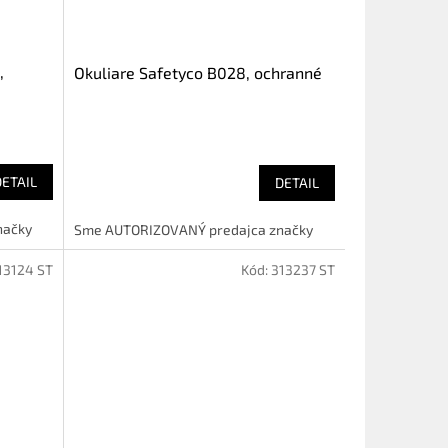
,
Okuliare Safetyco B028, ochranné
DETAIL
DETAIL
načky
Sme AUTORIZOVANÝ predajca značky
13124 ST
Kód:
313237 ST