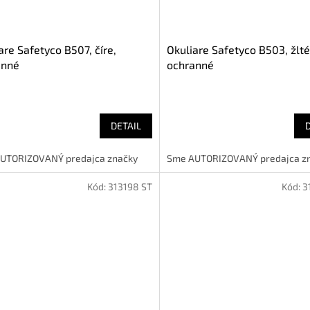
are Safetyco B507, číre,
Okuliare Safetyco B503, žlté
anné
ochranné
DETAIL
UTORIZOVANÝ predajca značky
Sme AUTORIZOVANÝ predajca z
Kód:
313198 ST
Kód:
3