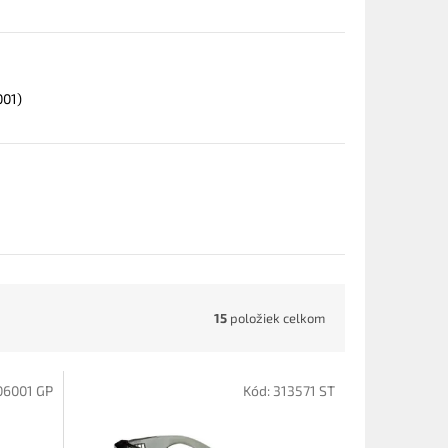
001)
15
položiek celkom
06001 GP
Kód:
313571 ST