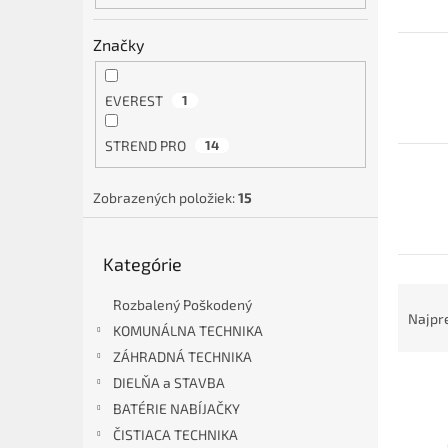
Značky
EVEREST
1
STREND PRO
14
Zobrazených položiek:
15
Preskočiť
Kategórie
kategórie
R
Rozbalený Poškodený
a
Najpr
KOMUNÁLNA TECHNIKA
d
ZÁHRADNÁ TECHNIKA
e
V
n
DIELŇA a STAVBA
ý
i
BATÉRIE NABÍJAČKY
p
e
ČISTIACA TECHNIKA
i