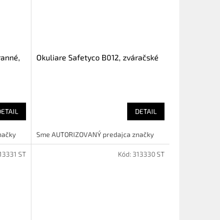
ranné,
Okuliare Safetyco B012, zváračské
DETAIL
DETAIL
načky
Sme AUTORIZOVANÝ predajca značky
13331 ST
Kód:
313330 ST