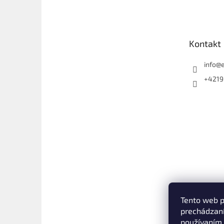
á
p
ä
t
Kontakt
i
e
info
@
+4219
Tento web p
prechádzaní
používaním.