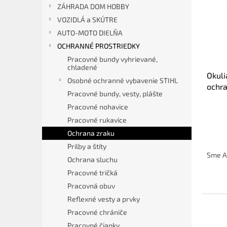
p
ZÁHRADA DOM HOBBY
s
r
VOZIDLÁ a SKÚTRE
p
o
r
d
AUTO-MOTO DIELŇA
o
u
OCHRANNÉ PROSTRIEDKY
d
k
Pracovné bundy vyhrievané,
u
t
chladené
Okuli
k
o
Osobné ochranné vybavenie STIHL
ochr
t
v
Pracovné bundy, vesty, plášte
o
Pracovné nohavice
v
Pracovné rukavice
Ochrana zraku
Prilby a štíty
Sme A
Ochrana sluchu
Pracovné tričká
Pracovná obuv
Reflexné vesty a prvky
Pracovné chrániče
Pracovné čiapky