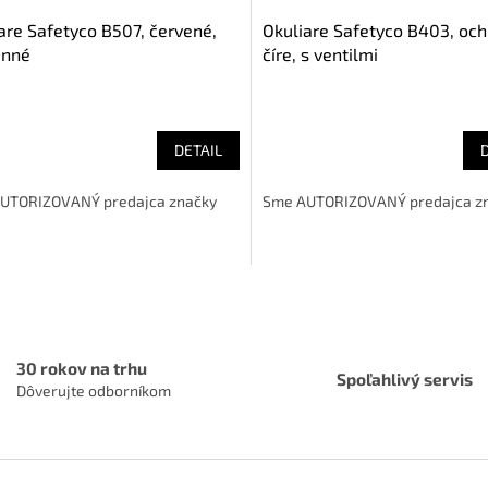
are Safetyco B507, červené,
Okuliare Safetyco B403, och
anné
číre, s ventilmi
DETAIL
UTORIZOVANÝ predajca značky
Sme AUTORIZOVANÝ predajca z
O
v
l
á
30 rokov na trhu
d
Spoľahlivý servis
Dôverujte odborníkom
a
c
i
e
p