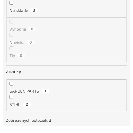
n
i
Na sklade
3
e
p
r
Výhodne
0
o
d
Novinka
0
u
k
Tip
0
t
o
Značky
v
GARDEN PARTS
1
STIHL
2
Zobrazených položiek:
3