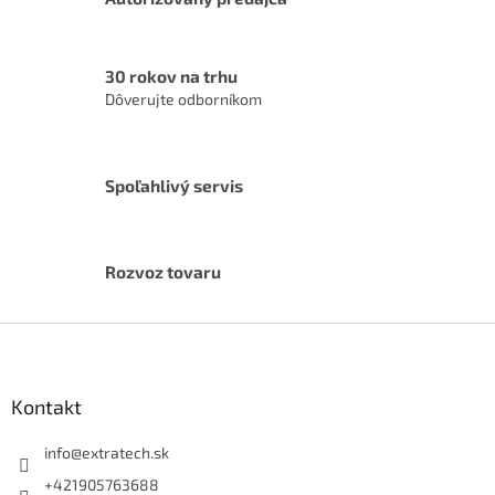
d
a
c
30 rokov na trhu
i
Dôverujte odborníkom
e
p
r
v
k
Spoľahlivý servis
y
v
ý
p
Rozvoz tovaru
i
s
Z
u
á
p
ä
Kontakt
t
i
info
@
extratech.sk
e
+421905763688