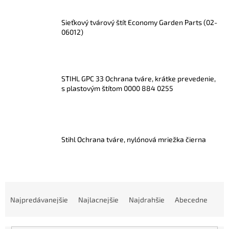
Sieťkový tvárový štít Economy Garden Parts (02-
06012)
STIHL GPC 33 Ochrana tváre, krátke prevedenie,
s plastovým štítom 0000 884 0255
Stihl Ochrana tváre, nylónová mriežka čierna
R
a
Najpredávanejšie
Najlacnejšie
Najdrahšie
Abecedne
d
e