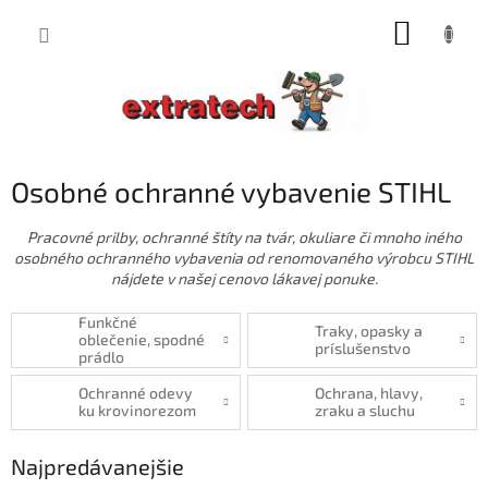
Prejsť
NÁKUP
na
obsah
KOŠÍK
Osobné ochranné vybavenie STIHL
Pracovné prilby, ochranné štíty na tvár, okuliare či mnoho iného
osobného ochranného vybavenia od renomovaného výrobcu STIHL
nájdete v našej cenovo lákavej ponuke.
Funkčné
Traky, opasky a
oblečenie, spodné
príslušenstvo
prádlo
Ochranné odevy
Ochrana, hlavy,
ku krovinorezom
zraku a sluchu
Najpredávanejšie