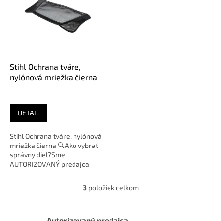
Stihl Ochrana tváre,
nylónová mriežka čierna
DETAIL
Stihl Ochrana tváre, nylónová
mriežka čierna 🔍Ako vybrať
správny diel?Sme
AUTORIZOVANÝ predajca
značky
3
položiek celkom
O
v
l
á
Autorizovaný predajca