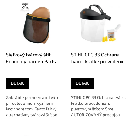
V
ý
p
i
s
p
r
o
d
Sieťkový tvárový štít
STIHL GPC 33 Ochrana
u
Economy Garden Parts
tváre, krátke prevedenie, s
k
(02-06012)
plastovým štítom 0000
t
884 0255
o
DETAIL
DETAIL
v
Zabráňte poraneniam tváre
STIHL GPC 33 Ochrana tváre,
pri celodennom vyžínaní
krátke prevedenie, s
krovinorezom. Tento ľahký
plastovým štítom Sme
alternatívny tvárový štít so
AUTORIZOVANÝ predajca
sieťkou poskytuje stály
značky .dealer-info { display:
prísun...
flex;...