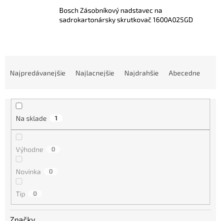
Bosch Zásobníkový nadstavec na
sadrokartonársky skrutkovač 1600A025GD
R
a
Najpredávanejšie
Najlacnejšie
Najdrahšie
Abecedne
d
e
n
i
Na sklade
1
e
p
r
Výhodne
0
o
d
Novinka
0
u
k
Tip
0
t
o
Značky