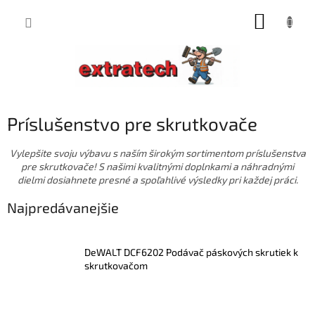
Prejsť
NÁKUP
na
obsah
KOŠÍK
Príslušenstvo pre skrutkovače
Vylepšite svoju výbavu s naším širokým sortimentom príslušenstva
pre skrutkovače! S našimi kvalitnými doplnkami a náhradnými
dielmi dosiahnete presné a spoľahlivé výsledky pri každej práci.
Najpredávanejšie
DeWALT DCF6202 Podávač páskových skrutiek k
skrutkovačom