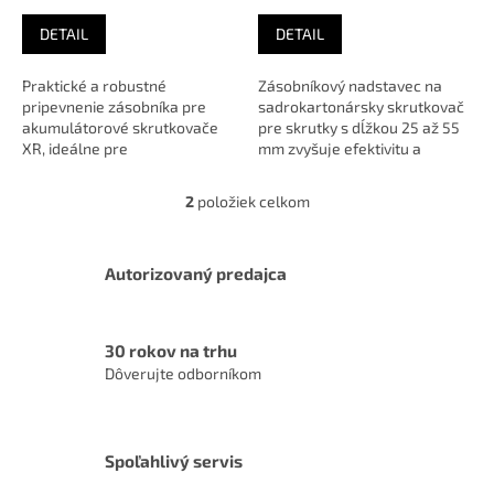
t
skrutkovač 1600A025GD
o
DETAIL
DETAIL
v
Praktické a robustné
Zásobníkový nadstavec na
pripevnenie zásobníka pre
sadrokartonársky skrutkovač
akumulátorové skrutkovače
pre skrutky s dĺžkou 25 až 55
XR, ideálne pre
mm zvyšuje efektivitu a
bezproblémové sériové
umožňuje pohodlnú,
nákrutky v drevených a...
dlhodobú...
2
položiek celkom
O
v
l
á
Autorizovaný predajca
d
a
c
30 rokov na trhu
i
Dôverujte odborníkom
e
p
r
v
k
Spoľahlivý servis
y