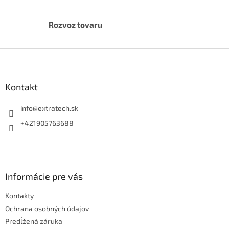
v
ý
p
Rozvoz tovaru
i
s
Z
u
á
p
ä
Kontakt
t
i
info
@
extratech.sk
e
+421905763688
Informácie pre vás
Kontakty
Ochrana osobných údajov
Predĺžená záruka