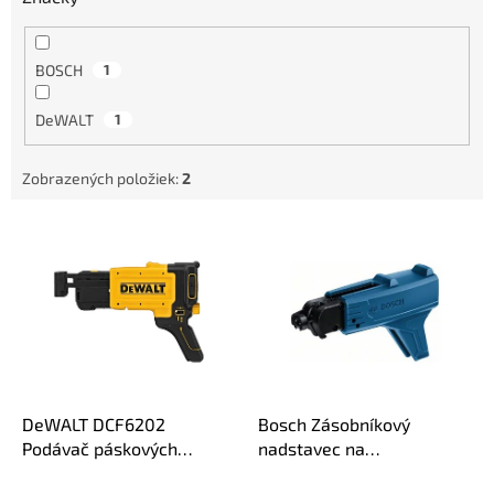
v
BOSCH
1
DeWALT
1
Zobrazených položiek:
2
V
ý
p
i
s
p
r
o
d
DeWALT DCF6202
Bosch Zásobníkový
u
Podávač páskových
nadstavec na
k
skrutiek k skrutkovačom
sadrokartonársky