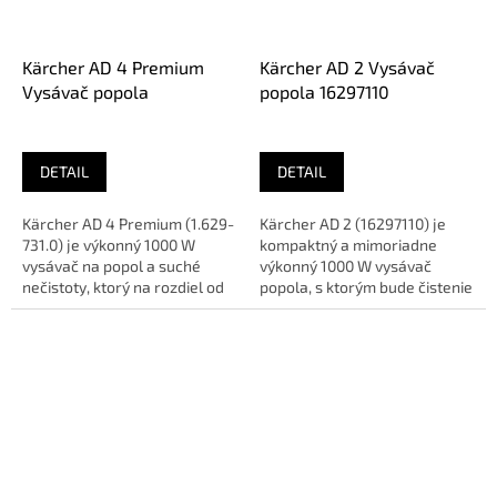
Kärcher AD 4 Premium
Kärcher AD 2 Vysávač
Vysávač popola
popola 16297110
DETAIL
DETAIL
Kärcher AD 4 Premium (1.629-
Kärcher AD 2 (16297110) je
731.0) je výkonný 1000 W
kompaktný a mimoriadne
vysávač na popol a suché
výkonný 1000 W vysávač
nečistoty, ktorý na rozdiel od
popola, s ktorým bude čistenie
základných modelov ponúka...
krbov, kachlí či záhradných...