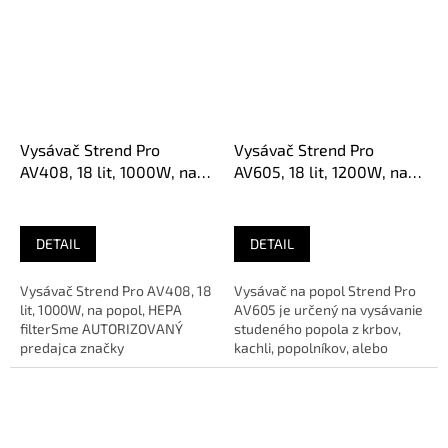
Vysávač Strend Pro
Vysávač Strend Pro
AV408, 18 lit, 1000W, na
AV605, 18 lit, 1200W, na
popol, HEPA filter
popol, HEPA filter, funkcia
oklep
DETAIL
DETAIL
Vysávač Strend Pro AV408, 18
Vysávač na popol Strend Pro
lit, 1000W, na popol, HEPA
AV605 je určený na vysávanie
filterSme AUTORIZOVANÝ
studeného popola z krbov,
predajca značky
kachli, popolníkov, alebo
grilov.Sme AUTORIZOVANÝ...