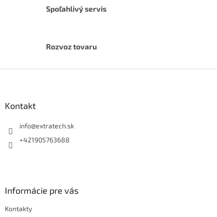
Spoľahlivý servis
Rozvoz tovaru
Z
á
p
ä
Kontakt
t
i
info
@
extratech.sk
e
+421905763688
Informácie pre vás
Kontakty