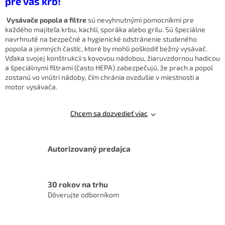
pre váš krb!
n
i
i
e
e
Vysávače popola a filtre
sú nevyhnutnými pomocníkmi pre
p
každého majiteľa krbu, kachlí, sporáka alebo grilu. Sú špeciálne
r
navrhnuté na bezpečné a hygienické odstránenie studeného
v
popola a jemných častíc, ktoré by mohli poškodiť bežný vysávač.
k
Vďaka svojej konštrukcii s kovovou nádobou, žiaruvzdornou hadicou
y
a špeciálnymi filtrami (často HEPA) zabezpečujú, že prach a popol
v
zostanú vo vnútri nádoby, čím chránia ovzdušie v miestnosti a
ý
motor vysávača.
p
i
s
Chcem sa dozvedieť viac
u
Autorizovaný predajca
30 rokov na trhu
Dôverujte odborníkom