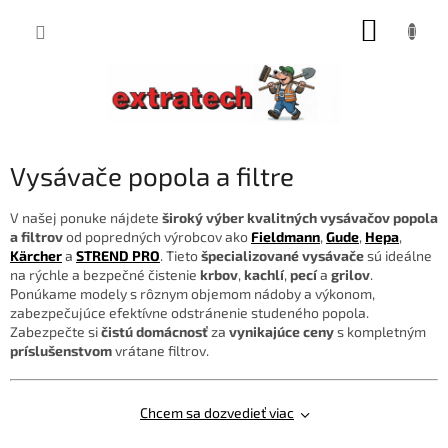
Prejsť
NÁKUP
na
obsah
KOŠÍK
Vysávače popola a filtre
V našej ponuke nájdete
široký výber kvalitných vysávačov popola
a filtrov
od popredných výrobcov ako
Fieldmann
,
Gude
,
Hepa
,
Kärcher
a
STREND PRO
. Tieto
špecializované vysávače
sú ideálne
na rýchle a bezpečné čistenie
krbov
,
kachlí
,
pecí
a
grilov
.
Ponúkame modely s rôznym objemom nádoby a výkonom,
zabezpečujúce efektívne odstránenie studeného popola.
Zabezpečte si
čistú domácnosť
za
vynikajúce ceny
s kompletným
príslušenstvom
vrátane filtrov.
Chcem sa dozvedieť viac