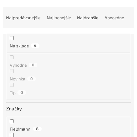
R
a
Najpredávanejšie
Najlacnejšie
Najdrahšie
Abecedne
d
e
n
i
Na sklade
4
e
p
r
Výhodne
0
o
d
Novinka
0
u
k
Tip
0
t
o
Značky
v
Fieldmann
8