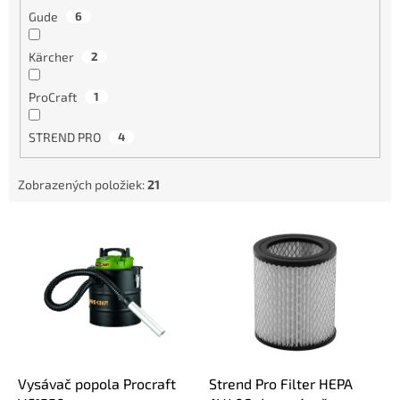
Gude
6
Kärcher
2
ProCraft
1
STREND PRO
4
Zobrazených položiek:
21
V
ý
p
i
s
p
r
o
d
Vysávač popola Procraft
Strend Pro Filter HEPA