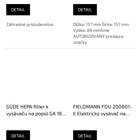
DETAIL
DETAIL
Záhradné príslušenstvo
Dĺžka: 157 mm Šírka: 157 mm
Výška: 89 mmSme
AUTORIZOVANÝ predajca
značky
GÜDE HEPA filter k
FIELDMANN FDU 200801-
vysávaču na popol GA 18-
E Elektrický vysávač na
1200.1 R, 17012
popol
DETAIL
DETAIL