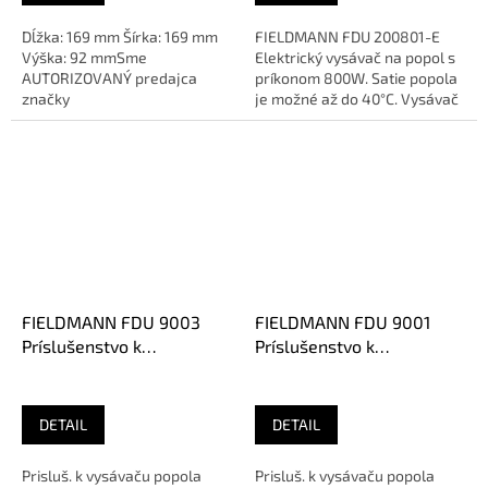
Dĺžka: 169 mm Šírka: 169 mm
FIELDMANN FDU 200801-E
Výška: 92 mmSme
Elektrický vysávač na popol s
AUTORIZOVANÝ predajca
príkonom 800W. Satie popola
značky
je možné až do 40°C. Vysávač
sa skladá z kovovej 15l...
FIELDMANN FDU 9003
FIELDMANN FDU 9001
Príslušenstvo k
Príslušenstvo k
vysávačom
vysávačom
DETAIL
DETAIL
Prisluš. k vysávaču popola
Prisluš. k vysávaču popola