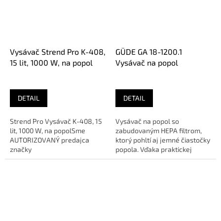
Vysávač Strend Pro K-408,
GÜDE GA 18-1200.1
15 lit, 1000 W, na popol
Vysávač na popol
DETAIL
DETAIL
Strend Pro Vysávač K-408, 15
Vysávač na popol so
lit, 1000 W, na popolSme
zabudovaným HEPA filtrom,
AUTORIZOVANÝ predajca
ktorý pohltí aj jemné čiastočky
značky
popola. Vďaka praktickej
rukoväti na prenášanie je
mobilný....