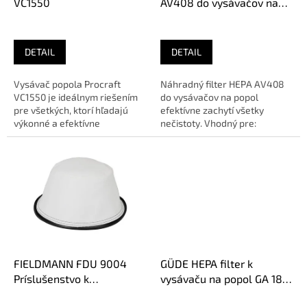
u
VC1550
AV408 do vysávačov na
k
popol
t
o
DETAIL
DETAIL
v
Vysávač popola Procraft
Náhradný filter HEPA AV408
VC1550 je ideálnym riešením
do vysávačov na popol
pre všetkých, ktorí hľadajú
efektívne zachytí všetky
výkonné a efektívne
nečistoty. Vhodný pre:
zariadenie na odstránenie
Vysávač na popol Strend Pro
popola. S...
AV408Sme...
FIELDMANN FDU 9004
GÜDE HEPA filter k
Príslušenstvo k
vysávaču na popol GA 18-
vysávačom
1200.1, 17013