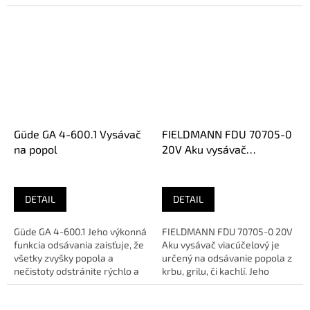
Güde GA 4-600.1 Vysávač
FIELDMANN FDU 70705-0
na popol
20V Aku vysávač
viacúčelový (bez aku)
DETAIL
DETAIL
Güde GA 4-600.1 Jeho výkonná
FIELDMANN FDU 70705-0 20V
funkcia odsávania zaisťuje, že
Aku vysávač viacúčelový je
všetky zvyšky popola a
určený na odsávanie popola z
nečistoty odstránite rýchlo a
krbu, grilu, či kachlí. Jeho
efektívne bez toho, aby...
súčasťou je zberná nádoba...