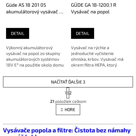
Güde AS 18 201 05
GÜDE GA 18-1200.1 R
akumulátorový vysávač na
Vysávač na popol
popol
DETAIL
DETAIL
Výkonný akumulátorový
Vysávač na rýchle a
vysávač na popol zo skupiny
jednoduché vyčistenie
akumulátorových systémov
ohniska, krbov. Vysávač má
18V E³ na použitie okolo domu
okrem filtra HEPA, ktorý
a v záhrade. Nádoba s
pohlcuje jemný popol, aj
objemom 15...
čistiacu funkciu....
NAČÍTAŤ ĎALŠIE 3
S
1
2
t
O
r
21
položiek celkom
v
á
l
HORE
n
á
k
d
o
v
a
Vysávače popola a filtre: Čistota bez námahy
a
c