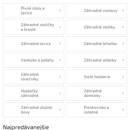
Pivné stoly a
Záhradné zostavy
lavice
Záhradné stoličky
Záhradné stolíky
a kreslá
Záhradné lavice
Záhradné lehatka
Vankúše a poťahy
Záhradné altánky
Záhradné
Siete hojdacie
slnečníky
Hojdačky
Záhradné
záhradné
domčeky
Záhradné úložné
Pieskovisko a
boxy
ostatné
Najpredávanejšie