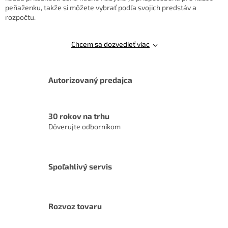
v
peňaženku, takže si môžete vybrať podľa svojich predstáv a
ý
rozpočtu.
p
i
s
Chcem sa dozvedieť viac
u
Autorizovaný predajca
30 rokov na trhu
Dôverujte odborníkom
Spoľahlivý servis
Rozvoz tovaru