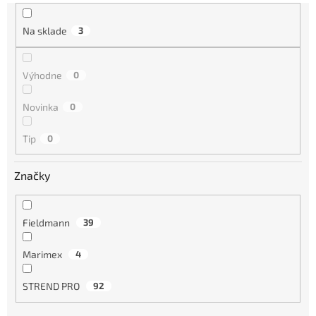
n
i
Na sklade
3
e
p
r
Výhodne
0
o
d
Novinka
0
u
k
Tip
0
t
o
Značky
v
Fieldmann
39
Marimex
4
STREND PRO
92