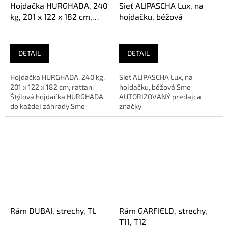
Hojdačka HURGHADA, 240
Sieť ALIPASCHA Lux, na
kg, 201 x 122 x 182 cm,
hojdačku, béžová
rattan
DETAIL
DETAIL
Hojdačka HURGHADA, 240 kg,
Sieť ALIPASCHA Lux, na
201 x 122 x 182 cm, rattan.
hojdačku, béžová.Sme
Štýlová hojdačka HURGHADA
AUTORIZOVANÝ predajca
do každej záhrady.Sme
značky
AUTORIZOVANÝ predajca
značky
Rám DUBAI, strechy, TL
Rám GARFIELD, strechy,
T11, T12