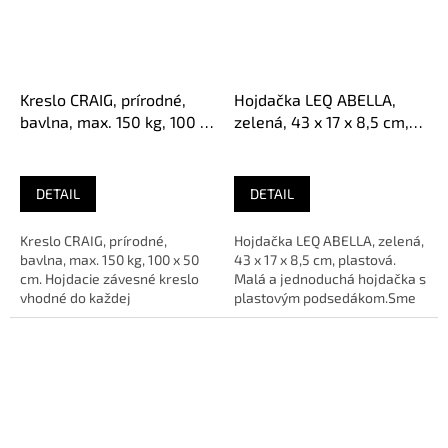
Kreslo CRAIG, prírodné,
Hojdačka LEQ ABELLA,
bavlna, max. 150 kg, 100 x
zelená, 43 x 17 x 8,5 cm,
50 cm
plastová
DETAIL
DETAIL
Kreslo CRAIG, prírodné,
Hojdačka LEQ ABELLA, zelená,
bavlna, max. 150 kg, 100 x 50
43 x 17 x 8,5 cm, plastová.
cm. Hojdacie závesné kreslo
Malá a jednoduchá hojdačka s
vhodné do každej
plastovým podsedákom.Sme
záhrady.Sme AUTORIZOVANÝ
AUTORIZOVANÝ predajca...
predajca...