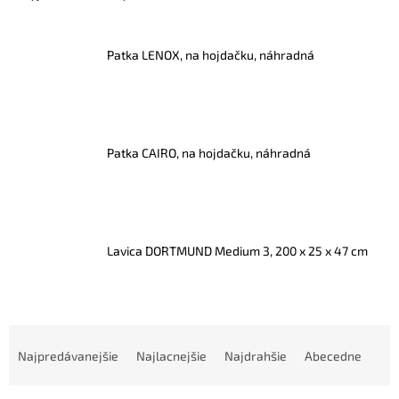
Patka LENOX, na hojdačku, náhradná
Patka CAIRO, na hojdačku, náhradná
Lavica DORTMUND Medium 3, 200 x 25 x 47 cm
R
a
Najpredávanejšie
Najlacnejšie
Najdrahšie
Abecedne
d
e