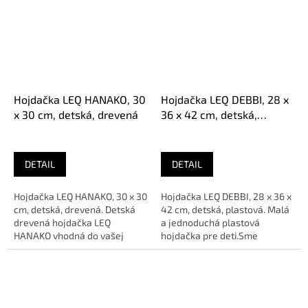
Hojdačka LEQ HANAKO, 30
Hojdačka LEQ DEBBI, 28 x
x 30 cm, detská, drevená
36 x 42 cm, detská,
plastová
DETAIL
DETAIL
Hojdačka LEQ HANAKO, 30 x 30
Hojdačka LEQ DEBBI, 28 x 36 x
cm, detská, drevená. Detská
42 cm, detská, plastová. Malá
drevená hojdačka LEQ
a jednoduchá plastová
HANAKO vhodná do vašej
hojdačka pre deti.Sme
záhrady.Sme AUTORIZOVANÝ
AUTORIZOVANÝ predajca
predajca...
značky