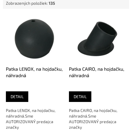
Zobrazených položiek:
135
V
ý
p
i
s
p
r
o
d
Patka LENOX, na hojdačku,
Patka CAIRO, na hojdačku,
u
náhradná
náhradná
k
t
o
DETAIL
DETAIL
v
Patka LENOX, na hojdačku,
Patka CAIRO, na hojdačku,
náhradná.Sme
náhradná.Sme
AUTORIZOVANÝ predajca
AUTORIZOVANÝ predajca
značky
značky