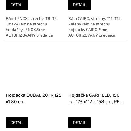
DETAIL
DETAIL
Rám LENOX, strechy, T8, T9.
Rám CAIRO, strechy, T11, T12.
Tmavý rám na strechu
Zelený rám na strechu
hojdačky LENOX.Sme
hojdačky CAIRO. Sme
AUTORIZOVANÝ predajca
AUTORIZOVANÝ predajca
značky
značky
Hojdačka DUBAI, 201 x 125
Hojdačka GARFIELD, 150
x1 80 cm
kg, 173 x112 x 158 cm, PE
160 g / m2, Oxford PVC
DETAIL
DETAIL