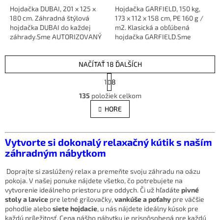
Hojdačka DUBAI, 201 x 125 x
Hojdačka GARFIELD, 150 kg,
180 cm. Záhradná štýlová
173 x 112 x 158 cm, PE 160 g /
hojdačka DUBAI do každej
m2. Klasická a obľúbená
záhrady.Sme AUTORIZOVANÝ
hojdačka GARFIELD.Sme
predajca značky
AUTORIZOVANÝ predajca
značky
NAČÍTAŤ 18 ĎALŠÍCH
S
1
8
t
O
r
135
položiek celkom
v
á
l
HORE
n
á
k
d
o
v
a
Vytvorte si dokonalý relaxačný kútik s naším
a
c
záhradným nábytkom
n
i
i
e
e
Doprajte si zaslúžený relax a premeňte svoju záhradu na oázu
p
pokoja. V našej ponuke nájdete všetko, čo potrebujete na
r
vytvorenie ideálneho priestoru pre oddych. Či už hľadáte
pivné
v
stoly a lavice
pre letné grilovačky,
vankúše a poťahy
pre väčšie
k
pohodlie alebo
siete hojdacie
, u nás nájdete ideálny kúsok pre
y
každú príležitosť. Cena nášho nábytku je prispôsobená pre každú