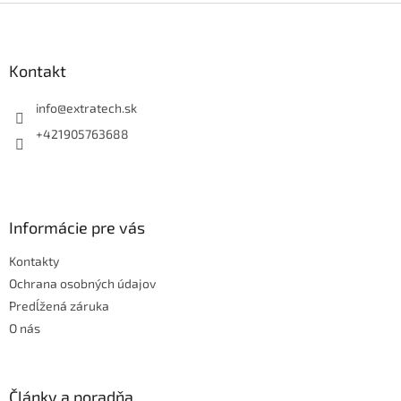
Z
á
p
ä
Kontakt
t
i
info
@
extratech.sk
e
+421905763688
Informácie pre vás
Kontakty
Ochrana osobných údajov
Predĺžená záruka
O nás
Články a poradňa