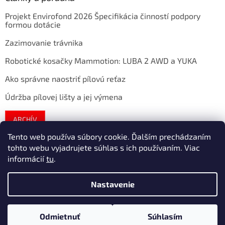
Projekt Envirofond 2026 Špecifikácia činností podpory
formou dotácie
Zazimovanie trávnika
Robotické kosačky Mammotion: LUBA 2 AWD a YUKA
Ako správne naostriť pílovú reťaz
Údržba pílovej lišty a jej výmena
ARCHÍV
Tento web používa súbory cookie. Ďalším prechádzaním
tohto webu vyjadrujete súhlas s ich používaním. Viac
Vytvoril Shoptet
informácií
tu
.
Nastavenie
Copyright 2026
extratech
. Všetky práva vyhradené.
Upraviť
nastavenie cookies
Odmietnuť
Súhlasím