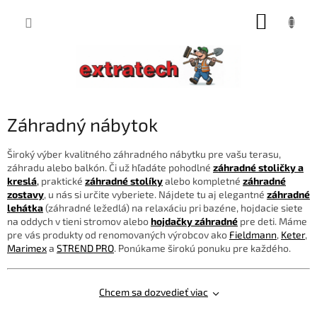
Prejsť
NÁKUP
na
obsah
KOŠÍK
Záhradný nábytok
Široký výber kvalitného záhradného nábytku pre vašu terasu,
záhradu alebo balkón. Či už hľadáte pohodlné
záhradné stoličky a
kreslá
,
praktické
záhradné stolíky
alebo kompletné
záhradné
zostavy
, u nás si určite vyberiete. Nájdete tu aj elegantné
záhradné
lehátka
(záhradné ležedlá) na relaxáciu pri bazéne, hojdacie siete
na oddych v tieni stromov alebo
hojdačky záhradné
pre deti. Máme
pre vás produkty od renomovaných výrobcov ako
Fieldmann
,
Keter
,
Marimex
a
STREND PRO
. Ponúkame širokú ponuku pre každého.
Chcem sa dozvedieť viac