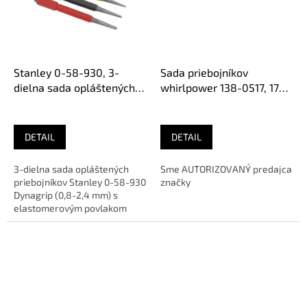
Stanley 0-58-930, 3-
Sada priebojníkov
dielna sada opláštených
whirlpower 138-0517, 17
priebojníkov Dynagrip,
dielna
0,8-2,4 mm
DETAIL
DETAIL
3-dielna sada opláštených
Sme AUTORIZOVANÝ predajca
priebojníkov Stanley 0-58-930
značky
Dynagrip (0,8-2,4 mm) s
elastomerovým povlakom
rukoväte, o 25% dlhšie
prevedenie,...