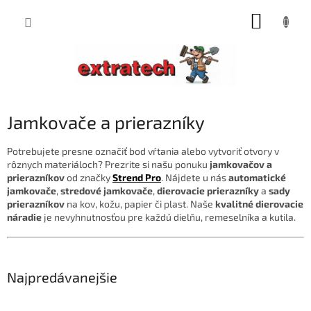
Prejsť
NÁKUP
na
obsah
KOŠÍK
Jamkovače a prierazníky
Potrebujete presne označiť bod vŕtania alebo vytvoriť otvory v
rôznych materiáloch? Prezrite si našu ponuku
jamkovačov a
prierazníkov
od značky
Strend Pro
. Nájdete u nás
automatické
jamkovače
,
stredové jamkovače
,
dierovacie prierazníky
a
sady
prierazníkov
na kov, kožu, papier či plast. Naše
kvalitné dierovacie
náradie
je nevyhnutnosťou pre každú dielňu, remeselníka a kutila.
Najpredávanejšie