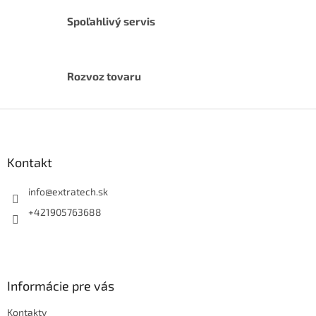
s
u
Spoľahlivý servis
Rozvoz tovaru
Z
á
p
ä
Kontakt
t
i
info
@
extratech.sk
e
+421905763688
Informácie pre vás
Kontakty