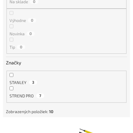
Na sklade
0
e
p
r
Výhodne
0
o
d
Novinka
0
u
k
Tip
0
t
o
Značky
v
STANLEY
3
STREND PRO
7
Zobrazených položiek:
10
V
ý