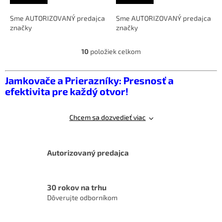
Sme AUTORIZOVANÝ predajca
Sme AUTORIZOVANÝ predajca
značky
značky
10
položiek celkom
O
v
l
Jamkovače a Prierazníky: Presnosť a
á
efektivita pre každý otvor!
d
a
c
Chcem sa dozvedieť viac
i
e
p
r
Autorizovaný predajca
v
k
y
v
30 rokov na trhu
ý
Dôverujte odborníkom
p
i