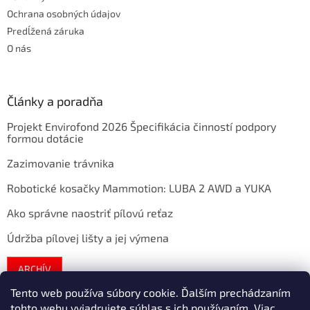
Ochrana osobných údajov
Predĺžená záruka
O nás
Články a poradňa
Projekt Envirofond 2026 Špecifikácia činností podpory
formou dotácie
Zazimovanie trávnika
Robotické kosačky Mammotion: LUBA 2 AWD a YUKA
Ako správne naostriť pílovú reťaz
Údržba pílovej lišty a jej výmena
ARCHÍV
Tento web používa súbory cookie. Ďalším prechádzaním
tohto webu vyjadrujete súhlas s ich používaním. Viac