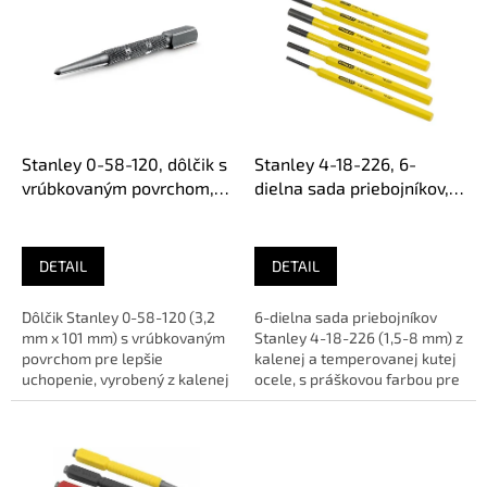
p
i
s
p
r
o
d
Stanley 0-58-120, dôlčik s
Stanley 4-18-226, 6-
u
vrúbkovaným povrchom,
dielna sada priebojníkov,
k
dĺžka 101 mm
kovaná oceľ, 1,5-8 mm
t
o
DETAIL
DETAIL
v
Dôlčik Stanley 0-58-120 (3,2
6-dielna sada priebojníkov
mm x 101 mm) s vrúbkovaným
Stanley 4-18-226 (1,5-8 mm) z
povrchom pre lepšie
kalenej a temperovanej kutej
uchopenie, vyrobený z kalenej
ocele, s práškovou farbou pre
a popúšťanej legovanej ocele,
ochranu povrchu a...
s...