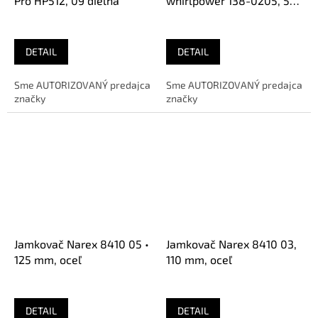
Pro HP512, 09 dielna
whirlpower 138-0205, 5
dielna
DETAIL
DETAIL
Sme AUTORIZOVANÝ predajca
Sme AUTORIZOVANÝ predajca
značky
značky
Jamkovač Narex 8410 05 •
Jamkovač Narex 8410 03,
125 mm, oceľ
110 mm, oceľ
DETAIL
DETAIL