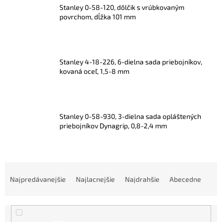
Stanley 0-58-120, dôlčik s vrúbkovaným
povrchom, dĺžka 101 mm
Stanley 4-18-226, 6-dielna sada priebojníkov,
kovaná oceľ, 1,5-8 mm
Stanley 0-58-930, 3-dielna sada opláštených
priebojníkov Dynagrip, 0,8-2,4 mm
R
a
Najpredávanejšie
Najlacnejšie
Najdrahšie
Abecedne
d
e
n
i