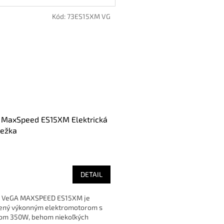
Kód:
73ES15XM VG
 MaxSpeed ES15XM Elektrická
bežka
DETAIL
 VeGA MAXSPEED ES15XM je
ený výkonným elektromotorom s
om 350W, behom niekoľkých