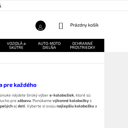
Á ZÁRUKA
O NÁS
NÁKUPNÝ
Prázdny košík
KOŠÍK
VOZIDLÁ a
AUTO-MOTO
OCHRANNÉ
NÁHRADNÉ
SKÚTRE
DIELŇA
PROSTRIEDKY
DIELY
a pre každého
ponuke nájdete široký výber
e-kolobežiek
, ktoré sú
ducho pre
zábavu
. Ponúkame
výkonné kolobežky
s
pelých
aj
deti
. Vyberte si svoju
najlepšiu kolobežku
a