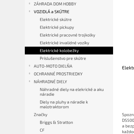
V
n
ZÁHRADA DOM HOBBY
ý
i
VOZIDLÁ a SKÚTRE
p
e
Elektrické skútre
i
p
Elektrické pickupy
s
r
p
Elektrické pracovné trojkolky
o
r
d
Elektrické invalidné vozíky
o
u
Elektrické kolobežky
d
k
Príslušenstvo pre skútre
u
t
AUTO-MOTO DIELŇA
Elekt
k
o
OCHRANNÉ PROSTRIEDKY
t
v
o
NÁHRADNÉ DIELY
v
Náhradné diely na elekrické a aku
náradie
Diely na pluhy a náradie k
malotraktorom
Spozn
Značky
DS500L
Briggs & Stratton
a bezp
CF
každod