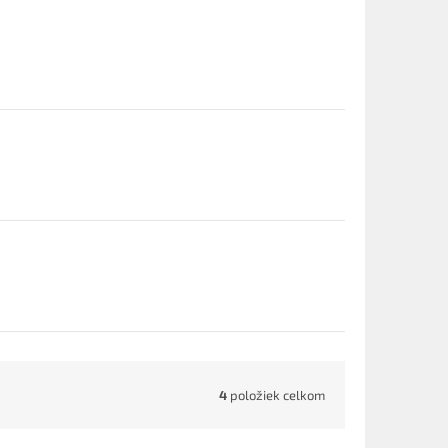
4
položiek celkom