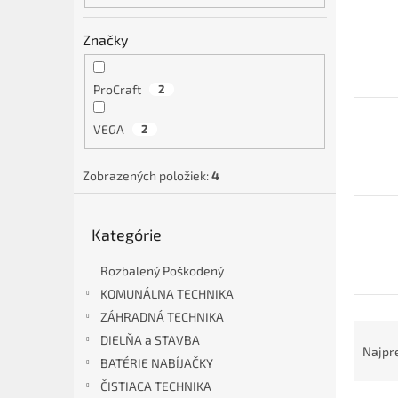
Značky
ProCraft
2
VEGA
2
Zobrazených položiek:
4
Preskočiť
Kategórie
kategórie
Rozbalený Poškodený
KOMUNÁLNA TECHNIKA
ZÁHRADNÁ TECHNIKA
R
DIELŇA a STAVBA
a
Najpr
BATÉRIE NABÍJAČKY
d
e
ČISTIACA TECHNIKA