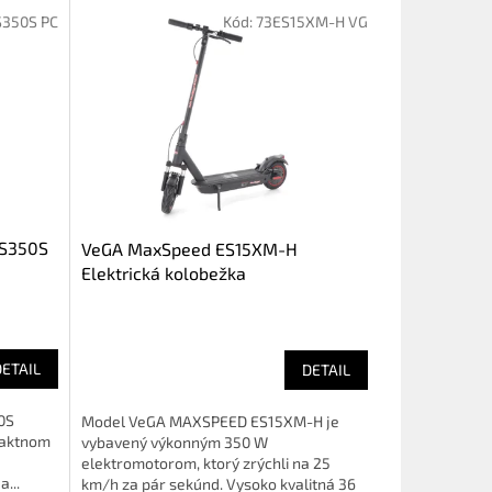
S350S PC
Kód:
73ES15XM-H VG
DS350S
VeGA MaxSpeed ES15XM-H
Elektrická kolobežka
DETAIL
DETAIL
0S
Model VeGA MAXSPEED ES15XM-H je
paktnom
vybavený výkonným 350 W
elektromotorom, ktorý zrýchli na 25
...
km/h za pár sekúnd. Vysoko kvalitná 36