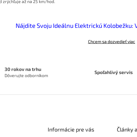
 zrýchľuje až na 25 km/hod.
...
O
v
Nájdite Svoju Ideálnu Elektrickú Kolobežku:
l
á
d
Chcem sa dozvedieť viac
a
c
i
e
p
30 rokov na trhu
Spoľahlivý servis
r
Dôverujte odborníkom
v
k
y
v
ý
p
i
s
u
Informácie pre vás
Články 