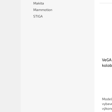
Makita
Mammotion
STIGA
VeGA
kolo
Model
vybav
výkon