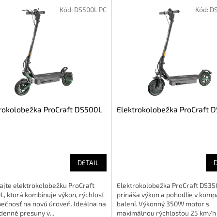
Kód:
DS500L PC
Kód:
D
rokolobežka ProCraft DS500L
Elektrokolobežka ProCraft 
DETAIL
ajte elektrokolobežku ProCraft
Elektrokolobežka ProCraft DS35
, ktorá kombinuje výkon, rýchlosť
prináša výkon a pohodlie v kom
ečnosť na novú úroveň. Ideálna na
balení. Výkonný 350W motor s
enné presuny v...
maximálnou rýchlosťou 25 km/h a