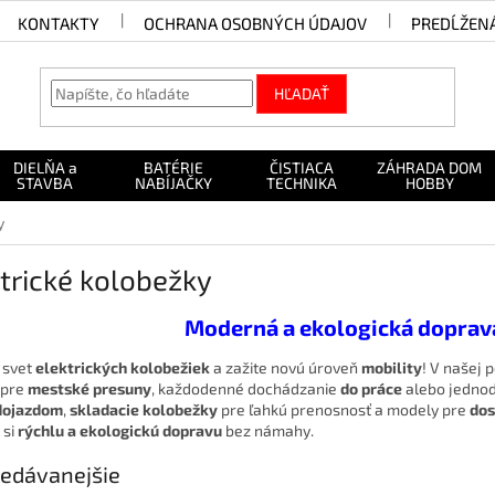
KONTAKTY
OCHRANA OSOBNÝCH ÚDAJOV
PREDĹŽEN
HĽADAŤ
DIELŇA a
BATÉRIE
ČISTIACA
ZÁHRADA DOM
STAVBA
NABÍJAČKY
TECHNIKA
HOBBY
y
trické kolobežky
Moderná a ekologická doprav
 svet
elektrických kolobežiek
a zažite novú úroveň
mobility
! V našej 
 pre
mestské presuny
, každodenné dochádzanie
do práce
alebo jedno
dojazdom
,
skladacie kolobežky
pre ľahkú prenosnosť a modely pre
dos
 si
rýchlu a ekologickú dopravu
bez námahy.
edávanejšie