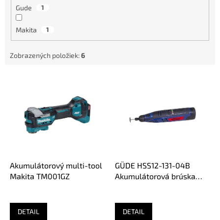
Gude
1
Makita
1
Zobrazených položiek:
6
V
ý
p
i
s
p
r
o
d
Akumulátorový multi-tool
GÜDE HSS12-131-04B
u
Makita TM001GZ
Akumulátorová brúska
k
(1x1,3 Ah)
t
o
DETAIL
DETAIL
v