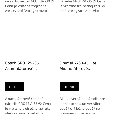
na sadrokartón GCU 18V-30 💳
náradie GRO 12V-35 💳 Cena
Cena je vrátane trojročnej
je vrátane trojročnej záruky
záruky stačí zaregistrovať -
stačí zaregistrovať - Viac
Viac informácií Bosch 🛠️...
informácií Bosch 🛠️
Zakúpený...
Bosch GRO 12V-35
Dremel 7760-15 Lite
Akumulátorové
Akumulátorové
multifunkčné rotačné
univerzálne náradie
náradie (bez aku)
F0137760JA
06019C5000
DETAIL
DETAIL
Akumulátorové rotačné
Aku univerzálne náradie pre
náradie GRO 12V-35 💳 Cena
jednoduché a univerzálne
je vrátane trojročnej záruky
použitie. Možno použiť na
stačí zaregistrovať - Viac
brúsenie, obrusovanie,