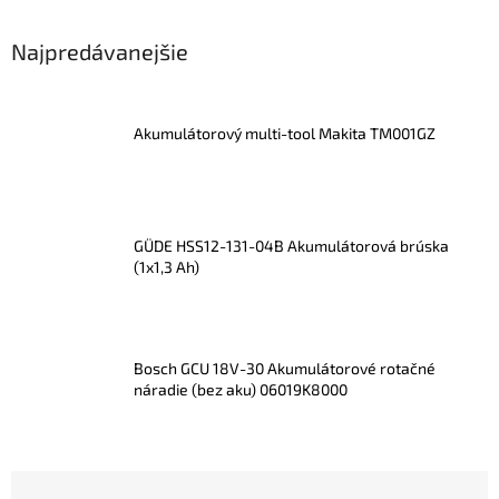
Najpredávanejšie
Akumulátorový multi-tool Makita TM001GZ
GÜDE HSS12-131-04B Akumulátorová brúska
(1x1,3 Ah)
Bosch GCU 18V-30 Akumulátorové rotačné
náradie (bez aku) 06019K8000
R