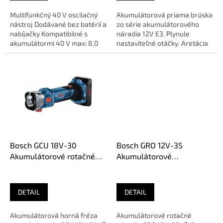
Multifunkčný 40 V oscilačný
Akumulátorová priama brúska
nástroj Dodávané bez batérií a
zo série akumulátorového
nabíjačky Kompatibilné s
náradia 12V E3. Plynule
akumulátormi 40 V max: 8,0
nastaviteľné otáčky. Aretácia
Ah / 5,0 Ah / 4,0 Ah /...
vretena. Mäkká rukoväť....
Bosch GCU 18V-30
Bosch GRO 12V-35
Akumulátorové rotačné
Akumulátorové
náradie (bez aku)
multifunkčné rotačné
06019K8000
náradie (1x2,0 Ah)
06019C5001
DETAIL
DETAIL
Akumulátorová horná fréza
Akumulátorové rotačné