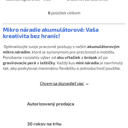
informácií Bosch 🛠️
ostrenie, vyrezávanie, rytie,...
Zakúpený...
6
položiek celkom
O
v
l
Mikro náradie akumulátorové: Vaša
á
kreativita bez hraníc!
d
a
Optimalizujte svoje pracovné postupy s naším
akumulátorovým
c
mikro náradím
, ktoré je synonymom pre precíznosť a mobilitu.
i
Ponúkame rozsiahly výber od
aku vŕtačiek
a
brúsok
až po
e
gravírovacie perá
a
leštičky
. Každý kus
mini náradia
je navrhnutý
p
tak, aby poskytoval maximálnu flexibilitu a jednoduchosť použitia.
r
v
k
Chcem sa dozvedieť viac
y
v
ý
p
Autorizovaný predajca
i
s
u
30 rokov na trhu