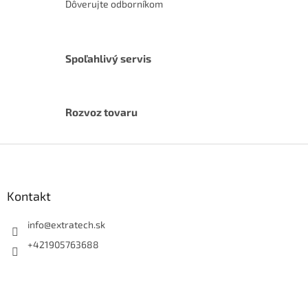
Dôverujte odborníkom
Spoľahlivý servis
Rozvoz tovaru
Z
á
p
ä
Kontakt
t
i
info
@
extratech.sk
e
+421905763688