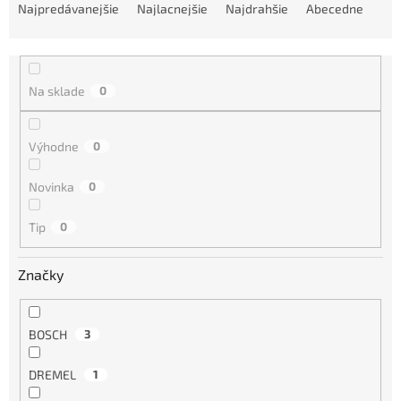
a
Najpredávanejšie
Najlacnejšie
Najdrahšie
Abecedne
d
e
n
i
Na sklade
0
e
p
r
Výhodne
0
o
d
Novinka
0
u
k
Tip
0
t
o
Značky
v
BOSCH
3
DREMEL
1