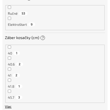
Ručné
53
Elektroštart
9
Záber kosačky (cm)
?
40
1
40.6
2
41
2
41.8
1
45.7
3
Viac