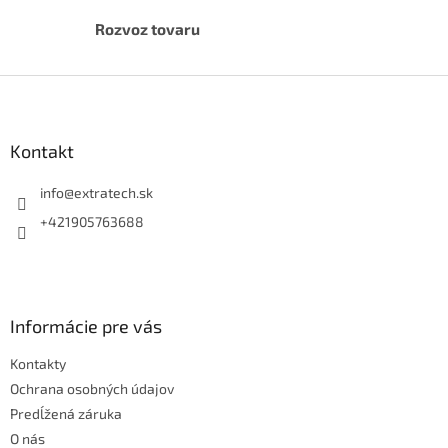
Rozvoz tovaru
Z
á
p
ä
Kontakt
t
i
info
@
extratech.sk
e
+421905763688
Informácie pre vás
Kontakty
Ochrana osobných údajov
Predĺžená záruka
O nás