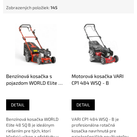
Zobrazených položiek:
145
V
ý
p
i
s
p
r
o
d
Benzínová kosačka s
Motorová kosačka VARI
u
pojazdom WORLD Elite 48
CP1 484 WSQ - B
k
SQ B WJZ18HBS500B01
t
o
DETAIL
DETAIL
v
Benzínová kosačka WORLD
VARI CP1 484 WSQ - B je
Elite 48 SQ B je ideálnym
profesionálna rotačná
riešením pre tých, ktorí
kosačka navrhnutá pre
hľadajú výkon a efektivitu v
najnáročnejších používateľov,