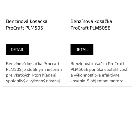
Benzínová kosačka
Benzínová kosačka
ProCraft PLM505
ProCraft PLM505E
DETAIL
DETAIL
Benzínová kosačka Procraft
Benzínová kosačka ProCraft
PLM505 je ideálnym riešením
PLM505E ponúka spoľahlivosť
pre všetkých, ktorí hľadajú
a výkonnosť pre efektívne
spoľahlivý a výkonný nástroj
kosenie. S objemom motora
na údržbu svojich...
173 cm3 je ideálnou voľbou
pre...