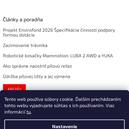
Články a poradňa
Projekt Envirofond 2026 Špecifikácia činností podpory
formou dotácie
Zazimovanie trávnika
Robotické kosačky Mammotion: LUBA 2 AWD a YUKA
Ako správne naostriť pílovú reťaz
Údržba pílovej lišty a jej výmena
ARCHÍV
Tento web používa súbory cookie. Ďalším prechádzaním
tohto webu vyjadrujete súhlas s ich používaním. Viac
Vytvoril Shoptet
informácií
tu
.
Nastavenie
Copyright 2026
extratech
. Všetky práva vyhradené.
Upraviť