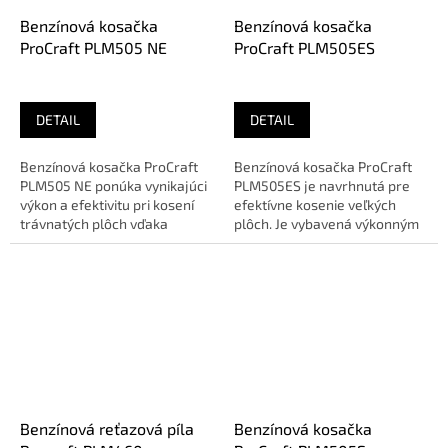
Benzínová kosačka
Benzínová kosačka
ProCraft PLM505 NE
ProCraft PLM505ES
DETAIL
DETAIL
Benzínová kosačka ProCraft
Benzínová kosačka ProCraft
PLM505 NE ponúka vynikajúci
PLM505ES je navrhnutá pre
výkon a efektivitu pri kosení
efektívne kosenie veľkých
trávnatých plôch vďaka
plôch. Je vybavená výkonným
silnému štvortaktnému
motorom a praktickým...
motoru...
Benzínová reťazová píla
Benzínová kosačka