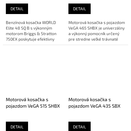
DETAIL
DETAIL
Benzínová kosačka WORLD
Motorová kosačka s pojazdom
Elite 48 SQ B s výkonným
VeGA 465 SHBX je univerzálny
motorom Briggs & Stratton
a výkonný pomocník určený
750EX poskytuje efektívny
pre stredne veľké trávnaté
kosenie až do plochy 1800
plochy. Vyniká...
m²....
Motorová kosačka s
Motorová kosačka s
pojazdom VeGA 515 SHBX
pojazdom VeGA 435 SBX
DETAIL
DETAIL