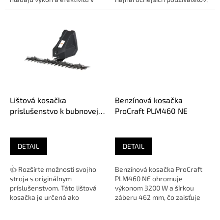
jednom balení. Ponúka
ktorí vyžadujú
jednoduché...
nekompromisnú presnosť a...
Lištová kosačka
Benzínová kosačka
príslušenstvo k bubnovej
ProCraft PLM460 NE
kosačke RURIS 877K
2c8772024
DETAIL
DETAIL
👍 Rozšírte možnosti svojho
Benzínová kosačka ProCraft
stroja s originálnym
PLM460 NE ohromuje
príslušenstvom. Táto lištová
výkonom 3200 W a šírkou
kosačka je určená ako
záberu 462 mm, čo zaisťuje
prídavný modul pre model
efektívne kosenie aj v
Ruris 877K...
náročných...