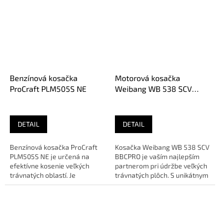
Benzínová kosačka
Motorová kosačka
ProCraft PLM505S NE
Weibang WB 538 SCV
BBCPRO
DETAIL
DETAIL
Benzínová kosačka ProCraft
Kosačka Weibang WB 538 SCV
PLM505S NE je určená na
BBCPRO je vaším najlepším
efektívne kosenie veľkých
partnerom pri údržbe veľkých
trávnatých oblastí. Je
trávnatých plôch. S unikátnym
vybavená spoľahlivým
hriadeľovým pohonom,...
motorom a...