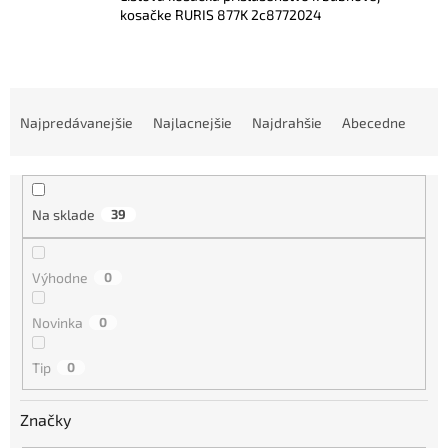
kosačke RURIS 877K 2c8772024
R
a
Najpredávanejšie
Najlacnejšie
Najdrahšie
Abecedne
d
e
n
i
Na sklade
39
e
p
r
Výhodne
0
o
d
Novinka
0
u
k
Tip
0
t
o
Značky
v