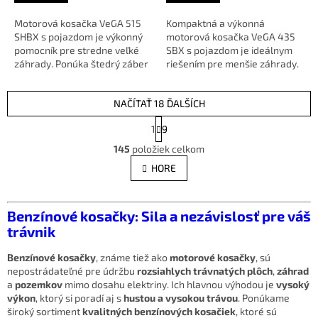
Motorová kosačka VeGA 515
Kompaktná a výkonná
SHBX s pojazdom je výkonný
motorová kosačka VeGA 435
pomocník pre stredne veľké
SBX s pojazdom je ideálnym
záhrady. Ponúka štedrý záber
riešením pre menšie záhrady.
51 cm, silný 5,5 HP motor a...
Ponúka multifunkčné využitie
3 v 1...
NAČÍTAŤ 18 ĎALŠÍCH
S
1
9
t
O
r
145
položiek celkom
v
á
l
HORE
n
á
k
d
o
v
a
Benzínové kosačky: Sila a nezávislosť pre váš
a
c
trávnik
n
i
i
e
e
Benzínové kosačky
, známe tiež ako
motorové kosačky
, sú
p
nepostrádateľné pre údržbu
rozsiahlych trávnatých plôch
,
záhrad
r
a
pozemkov
mimo dosahu elektriny. Ich hlavnou výhodou je
vysoký
v
výkon
, ktorý si poradí aj s
hustou a vysokou trávou
. Ponúkame
k
široký sortiment
kvalitných benzínových kosačiek
, ktoré sú
y