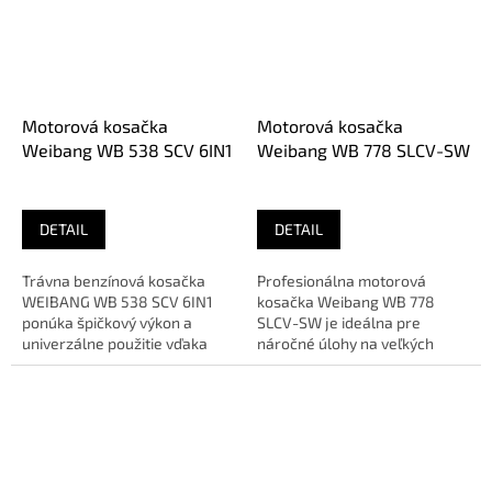
Motorová kosačka
Motorová kosačka
Weibang WB 538 SCV 6IN1
Weibang WB 778 SLCV-SW
DETAIL
DETAIL
Trávna benzínová kosačka
Profesionálna motorová
WEIBANG WB 538 SCV 6IN1
kosačka Weibang WB 778
ponúka špičkový výkon a
SLCV-SW je ideálna pre
univerzálne použitie vďaka
náročné úlohy na veľkých
systému 6v1. Navrhnutá pre
trávnatých plochách.
rozsiahle...
Vybavená spoľahlivým...