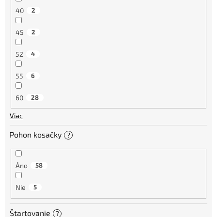
40
2
45
2
52
4
55
6
60
28
Viac
Pohon kosačky
?
Áno
58
Nie
5
Štartovanie
?