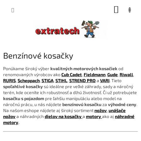
Prejsť
NÁKUP
na
obsah
KOŠÍK
Benzínové kosačky
Ponúkame široký výber
kvalitných motorových kosačiek
od
renomovaných výrobcov ako
Cub Cadet
,
Fieldmann
,
Gude
,
Riwall
,
RURIS
,
Scheppach
,
STIGA
,
STIHL
,
STREND PRO
a
VARI
. Tieto
spoľahlivé kosačky
sú ideálne pre veľké záhrady, sady a náročný
terén, kde oceníte ich robustnosť a dlhú životnosť. Či už potrebujete
kosačku s pojazdom
pre ľahšiu manipuláciu alebo model na
náročnú prácu, u nás nájdete
benzínovú kosačku
za
výhodné ceny
.
Na našom eshope nájdete aj široký sortiment
nožov
,
unášače
nožov
a náhradných
dielov na kosačky
a
motory
ako aj
náhradné
motory
.