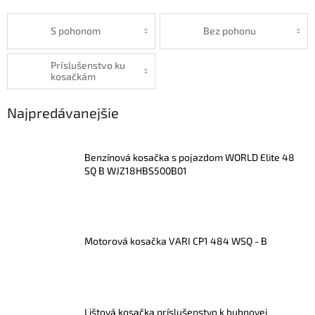
S pohonom
Bez pohonu
Príslušenstvo ku
kosačkám
Najpredávanejšie
Benzínová kosačka s pojazdom WORLD Elite 48
SQ B WJZ18HBS500B01
Motorová kosačka VARI CP1 484 WSQ - B
Lištová kosačka príslušenstvo k bubnovej