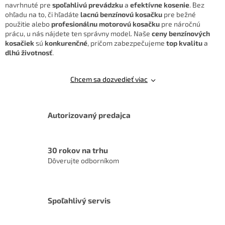
navrhnuté pre
spoľahlivú prevádzku
a
efektívne kosenie
. Bez
v
ohľadu na to, či hľadáte
lacnú benzínovú kosačku
pre bežné
ý
použitie alebo
profesionálnu motorovú kosačku
pre náročnú
p
prácu, u nás nájdete ten správny model. Naše
ceny benzínových
i
kosačiek
sú
konkurenčné
, pričom zabezpečujeme
top kvalitu
a
s
dlhú životnosť
.
u
Chcem sa dozvedieť viac
Autorizovaný predajca
30 rokov na trhu
Dôverujte odborníkom
Spoľahlivý servis