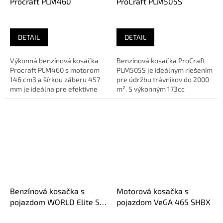
Procraft PLM460
ProCraft PLM505S
DETAIL
DETAIL
Výkonná benzínová kosačka
Benzínová kosačka ProCraft
Procraft PLM460 s motorom
PLM505S je ideálnym riešením
146 cm3 a šírkou záberu 457
pre údržbu trávnikov do 2000
mm je ideálna pre efektívne
m². S výkonným 173cc
kosenie väčších plôch.🔹 O E...
motorom a centrálne...
Benzínová kosačka s
Motorová kosačka s
pojazdom WORLD Elite 53
pojazdom VeGA 465 SHBX
SQ B WJZ20HBS750B01