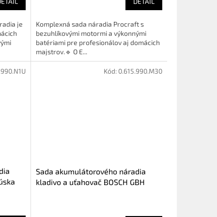
DETAIL
DETAIL
radia je
Komplexná sada náradia Procraft s
mácich
bezuhlíkovými motormi a výkonnými
vými
batériami pre profesionálov aj domácich
majstrov.🔹 O E...
.990.N1U
Kód:
0.615.990.M30
dia
Sada akumulátorového náradia
rúska
kladivo a uťahovač BOSCH GBH
LI
180-LI GDX 180-LI (0615990M30)