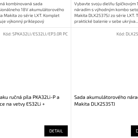
ná kombinovaná sada
Vybavte svoju dielňu špičkovým 
sionálneho 18V akumulátorového
náradím s výhodným kombo set
a Makita zo série LXT. Komplet
Makita DLX2537SJ zo série LXT. 
uje výkonný príklepový
praktické balenie v sebe ukrýva..
ovač...
Kód:
SPKA32LI/ES32LI/EP3.0R PC
Kód:
DLX25
aku ručná píla PKA32Li-P a
Sada akumulátorového nára
ce na vetvy ES32Li +
Makita DLX2535TJ
tavec EP3.0R
DETAIL