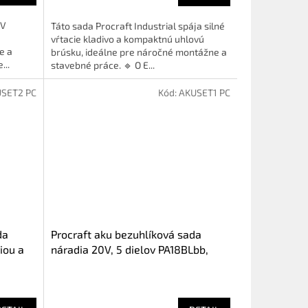
 V
Táto sada Procraft Industrial spája silné
vŕtacie kladivo a kompaktnú uhlovú
e a
brúsku, ideálne pre náročné montážne a
...
stavebné práce. 🔹 O E...
SET2 PC
Kód:
AKUSET1 PC
da
Procraft aku bezuhlíková sada
iou a
náradia 20V, 5 dielov PA18BLbb,
BG400, PWA18bb, PGA22, 20/4