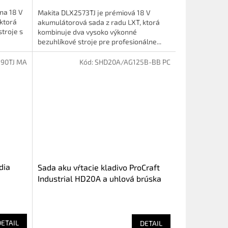
na 18 V
Makita DLX2573TJ je prémiová 18 V
ktorá
akumulátorová sada z radu LXT, ktorá
troje s
kombinuje dva vysoko výkonné
bezuhlíkové stroje pre profesionálne...
90TJ MA
Kód:
SHD20A/AG125B-BB PC
dia
Sada aku vŕtacie kladivo ProCraft
Industrial HD20A a uhlová brúska
ProCraft Industrial AG125Bbb
(SHD20A/AG125B-BB)
DETAIL
DETAIL