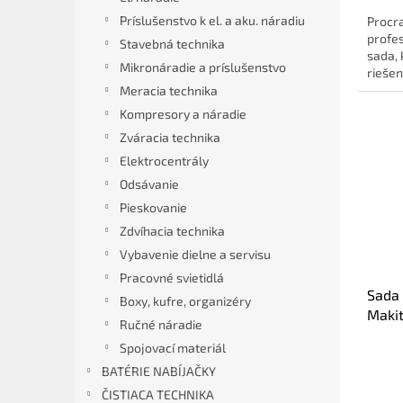
Príslušenstvo k el. a aku. náradiu
Procr
profe
Stavebná technika
sada,
Mikronáradie a príslušenstvo
riešen
Meracia technika
Kompresory a náradie
Zváracia technika
Elektrocentrály
Odsávanie
Pieskovanie
Zdvíhacia technika
Vybavenie dielne a servisu
Pracovné svietidlá
Sada
Boxy, kufre, organizéry
Maki
Ručné náradie
Spojovací materiál
BATÉRIE NABÍJAČKY
ČISTIACA TECHNIKA