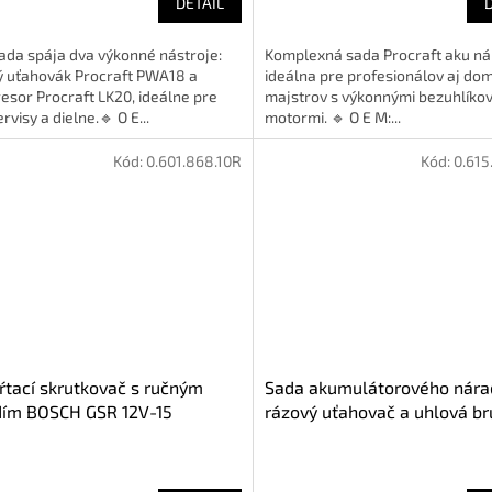
DETAIL
ada spája dva výkonné nástroje:
Komplexná sada Procraft aku ná
ý uťahovák Procraft PWA18 a
ideálna pre profesionálov aj do
sor Procraft LK20, ideálne pre
majstrov s výkonnými bezuhlíko
rvisy a dielne.🔹 O E...
motormi. 🔹 O E M:...
Kód:
0.601.868.10R
Kód:
0.615
ŕtací skrutkovač s ručným
Sada akumulátorového nára
dím BOSCH GSR 12V-15
rázový uťahovač a uhlová b
1.868.10R)
BOSCH GDX 180-LI GWS 180-
(0615990N1U)