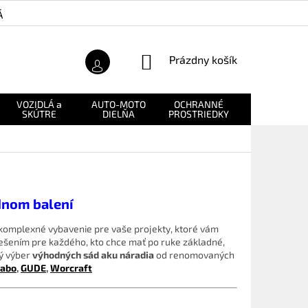
Á ZÁRUKA
O NÁS
NÁKUPNÝ
Prázdny košík
KOŠÍK
VOZIDLÁ a
AUTO-MOTO
OCHRANNÉ
NÁHRADNÉ
SKÚTRE
DIELŇA
PROSTRIEDKY
DIELY
ednom balení
 komplexné vybavenie pre vaše projekty, ktoré vám
ešením pre každého, kto chce mať po ruke základné,
ý výber
výhodných sád aku náradia
od renomovaných
abo
,
GUDE
,
Worcraft