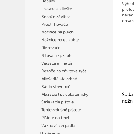
Hoblíky
Výhod
Lisovacie kliešte
profe
náradi
Rezače závitov
obsah
Prestrihovače
skrutk
Nožnice na plech
Nožnice na el. káble
Dierovače
Nitovacie pištole
Viazače armatúr
Rezače na závitové tyče
Miešadlá stavebné
Rádia stavebné
Sada 
Mazacie lisy dekalamitky
nožni
Striekacie pištole
nads
Teplovzdušné pištole
Pištole na tmel
Vákuové čerpadlá
El. náradie