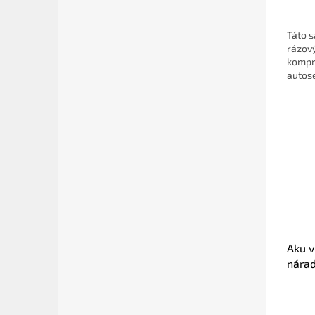
Táto s
rázov
kompre
autose
Aku v
nára
(0.60