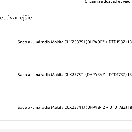
Chcem sa dozvedieť viac
edávanejšie
Sada aku náradia Makita DLX2537SJ (DHP490Z + DTD153Z) 18
Sada aku náradia Makita DLX2575TJ (DHP484Z + DTD173Z) 1
Sada aku náradia Makita DLX2574TJ (DHP484Z + DTD173Z) 1