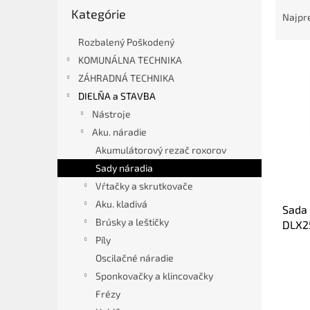
R
Preskočiť
Kategórie
a
kategórie
Najpr
d
Rozbalený Poškodený
e
V
n
KOMUNÁLNA TECHNIKA
ý
i
ZÁHRADNÁ TECHNIKA
p
e
DIELŇA a STAVBA
i
p
Nástroje
s
r
Aku. náradie
p
o
r
d
Akumulátorový rezač roxorov
o
u
Sady náradia
d
k
Vŕtačky a skrutkovače
u
t
Aku. kladivá
Sada 
k
o
Brúsky a leštičky
DLX2
t
v
18V 3
Píly
o
v
Oscilačné náradie
Sponkovačky a klincovačky
Frézy