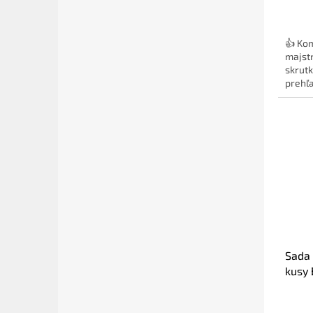
👍 Ko
majstr
skrut
prehľa
Sada 
kusy
(061