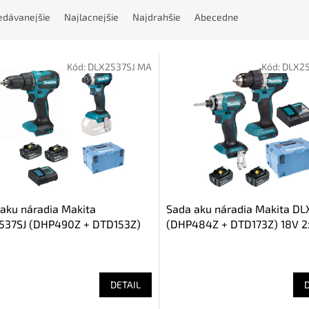
edávanejšie
Najlacnejšie
Najdrahšie
Abecedne
Kód:
DLX2537SJ MA
Kód:
DLX25
aku náradia Makita
Sada aku náradia Makita DL
537SJ (DHP490Z + DTD153Z)
(DHP484Z + DTD173Z) 18V 2
.0Ah
DETAIL