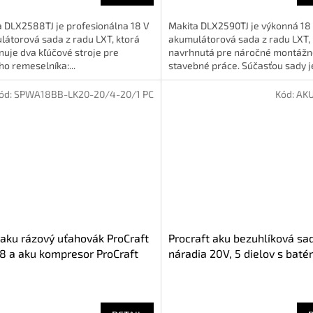
a DLX2588TJ je profesionálna 18 V
Makita DLX2590TJ je výkonná 18
átorová sada z radu LXT, ktorá
akumulátorová sada z radu LXT,
uje dva kľúčové stroje pre
navrhnutá pre náročné montážn
o remeselníka:...
stavebné práce. Súčasťou sady je
ód:
SPWA18BB-LK20-20/4-20/1 PC
Kód:
AKU
aku rázový uťahovák ProCraft
Procraft aku bezuhlíková sa
 a aku kompresor ProCraft
náradia 20V, 5 dielov s batér
nabíjačkou