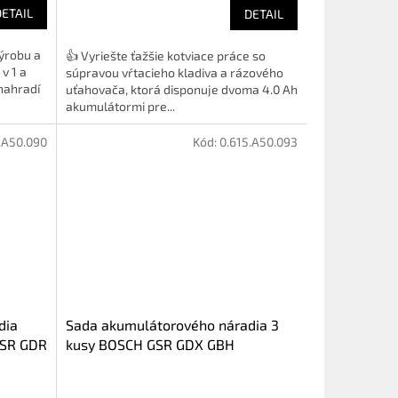
DETAIL
DETAIL
ýrobu a
👍 Vyriešte ťažšie kotviace práce so
v 1 a
súpravou vŕtacieho kladiva a rázového
nahradí
uťahovača, ktorá disponuje dvoma 4.0 Ah
akumulátormi pre...
.A50.090
Kód:
0.615.A50.093
dia
Sada akumulátorového náradia 3
GSR GDR
kusy BOSCH GSR GDX GBH
(0615A50093)