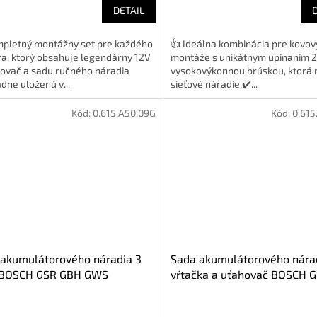
DETAIL
mpletný montážny set pre každého
👍 Ideálna kombinácia pre kovov
a, ktorý obsahuje legendárny 12V
montáže s unikátnym upínaním 2 
kovač a sadu ručného náradia
vysokovýkonnou brúskou, ktorá 
dne uloženú v...
sieťové náradie.✔️...
Kód:
0.615.A50.09G
Kód:
0.615
akumulátorového náradia 3
Sada akumulátorového nára
 BOSCH GSR GBH GWS
vŕtačka a uťahovač BOSCH 
5A5009G)
(0615A50090)