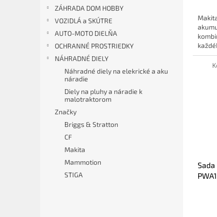
ZÁHRADA DOM HOBBY
Makit
VOZIDLÁ a SKÚTRE
akumul
AUTO-MOTO DIELŇA
kombin
každéh
OCHRANNÉ PROSTRIEDKY
NÁHRADNÉ DIELY
K
Náhradné diely na elekrické a aku
náradie
Diely na pluhy a náradie k
malotraktorom
Značky
Briggs & Stratton
CF
Makita
Mammotion
Sada 
STIGA
PWA18
LK20