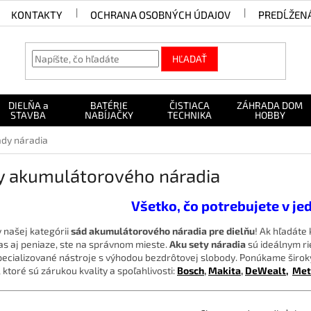
KONTAKTY
OCHRANA OSOBNÝCH ÚDAJOV
PREDĹŽEN
HĽADAŤ
DIELŇA a
BATÉRIE
ČISTIACA
ZÁHRADA DOM
STAVBA
NABÍJAČKY
TECHNIKA
HOBBY
dy náradia
y akumulátorového náradia
Všetko, čo potrebujete v j
v našej kategórii
sád akumulátorového náradia pre dielňu
! Ak hľadáte
čas aj peniaze, ste na správnom mieste.
Aku sety náradia
sú ideálnym ri
špecializované nástroje s výhodou bezdrôtovej slobody.
Ponúkame širok
 ktoré sú zárukou kvality a spoľahlivosti:
Bosch
,
Makita
,
DeWealt,
Met