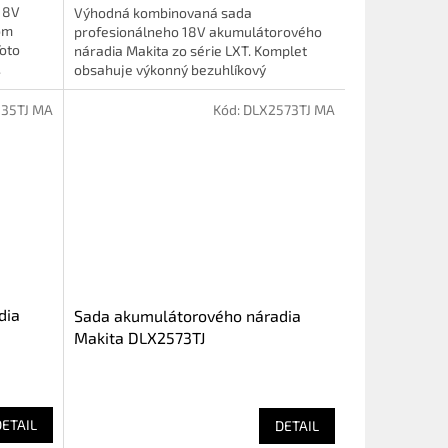
18V
Výhodná kombinovaná sada
om
profesionálneho 18V akumulátorového
Toto
náradia Makita zo série LXT. Komplet
.
obsahuje výkonný bezuhlíkový
príklepový...
35TJ MA
Kód:
DLX2573TJ MA
dia
Sada akumulátorového náradia
Makita DLX2573TJ
DETAIL
DETAIL