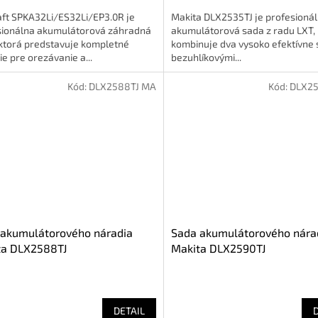
aft SPKA32Li/ES32Li/EP3.0R je
Makita DLX2535TJ je profesionál
sionálna akumulátorová záhradná
akumulátorová sada z radu LXT, 
 ktorá predstavuje kompletné
kombinuje dva vysoko efektívne s
ie pre orezávanie a...
bezuhlíkovými...
Kód:
DLX2588TJ MA
Kód:
DLX25
 akumulátorového náradia
Sada akumulátorového nára
ta DLX2588TJ
Makita DLX2590TJ
DETAIL