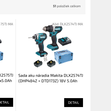
51
položiek celkom
75TJ MA
Kód:
DLX2574TJ MA
X2575TJ
Sada aku náradia Makita DLX2574TJ
x5.0Ah
(DHP484Z + DTD173Z) 18V 5.0Ah
DETAIL
DETAIL