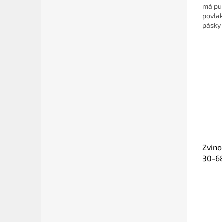
má puz
povlak
pásky 
Zvino
30-6