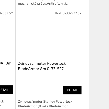
mechanickú prácu.Antireflexná...
3-532 SY
Kód:
0-33-527 SY
BA 10m
Zvinovací meter Powerlock
BladeArmor 8m 0-33-527
DETAIL
DETAIL
ock
Zvinovací meter Stanley Powerlock
r
BladeArmor (8 m) s BladeArmor