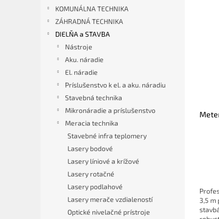
V
n
KOMUNÁLNA TECHNIKA
ý
i
ZÁHRADNÁ TECHNIKA
p
e
DIELŇA a STAVBA
i
p
Nástroje
s
r
Aku. náradie
p
o
r
El. náradie
d
o
u
Príslušenstvo k el. a aku. náradiu
d
k
Stavebná technika
u
t
Mikronáradie a príslušenstvo
Meter
k
o
Meracia technika
t
v
Stavebné infra teplomery
o
v
Lasery bodové
Lasery líniové a krížové
Lasery rotačné
Lasery podlahové
Profe
Lasery merače vzdialeností
3,5 m
stavbá
Optické nivelačné prístroje
robust