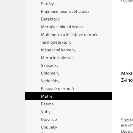
Statívy
Prijímače laserového lúča
Detektory
Merače vlhkosti dreva
Multimetre a kliešťové merače
Termodetektory
Inšpekčné kamery
Meracie kolieska
Skúšačky
MAKIT
Uhlomery
Zvino
Vodováhy
(Dura
Posuvné meradlá
Metre
Pásma
Váhy
Olovnice
Spoľah
MAKIT
Uholníky
DuraC