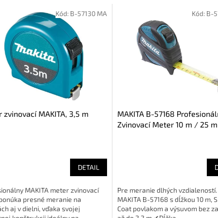
Kód:
B-57130 MA
Kód:
B-5
 zvinovací MAKITA, 3,5 m
MAKITA B-57168 Profesionál
Zvinovací Meter 10 m / 25 
(SilicaCoat, 2.2m Výsuv)
DETAIL
sionálny MAKITA meter zvinovací
Pre meranie dlhých vzdialeností
 ponúka presné meranie na
MAKITA B-57168 s dĺžkou 10 m, Si
ch aj v dielni, vďaka svojej
Coat povlakom a výsuvom bez z
nej konštrukcii ideálny na...
až do 2,2 m.✔Dĺžka...