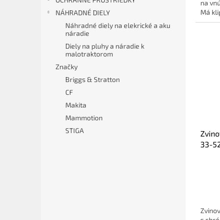
na vnú
Má klip
NÁHRADNÉ DIELY
Náhradné diely na elekrické a aku
náradie
Diely na pluhy a náradie k
malotraktorom
Značky
Briggs & Stratton
CF
Makita
Mammotion
STIGA
Zvino
33-5
Zvinov
s chr