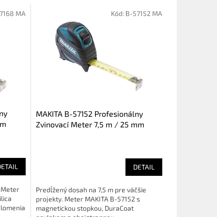
7168 MA
Kód:
B-57152 MA
ny
MAKITA B-57152 Profesionálny
mm
Zvinovací Meter 7,5 m / 25 mm
(DuraCoat, Magnet)
DETAIL
DETAIL
. Meter
Predĺžený dosah na 7,5 m pre väčšie
lica
projekty. Meter MAKITA B-57152 s
alomenia
magnetickou stopkou, DuraCoat