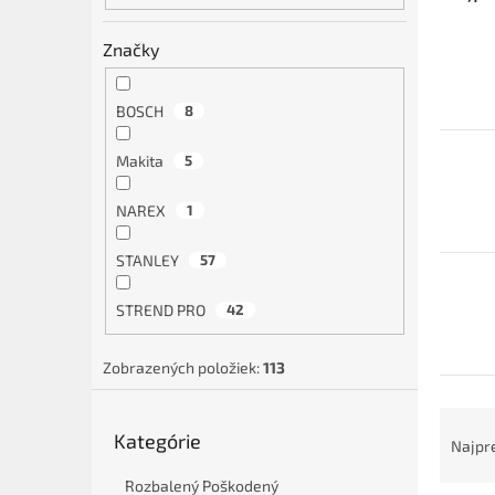
Značky
BOSCH
8
Makita
5
NAREX
1
STANLEY
57
STREND PRO
42
Zobrazených položiek:
113
R
Preskočiť
Kategórie
a
kategórie
Najpr
d
Rozbalený Poškodený
e