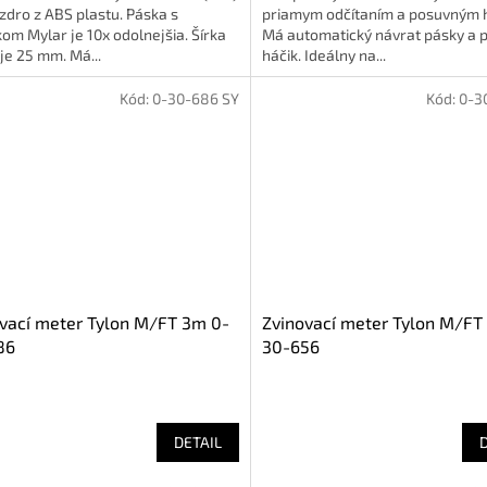
dro z ABS plastu. Páska s
priamym odčítaním a posuvným 
om Mylar je 10x odolnejšia. Šírka
Má automatický návrat pásky a 
je 25 mm. Má...
háčik. Ideálny na...
Kód:
0-30-686 SY
Kód:
0-3
vací meter Tylon M/FT 3m 0-
Zvinovací meter Tylon M/FT
86
30-656
DETAIL