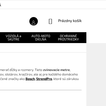
Á ZÁRUKA
O NÁS
NÁKUPNÝ
Prázdny košík
KOŠÍK
VOZIDLÁ a
AUTO-MOTO
OCHRANNÉ
NÁHRADNÉ
SKÚTRE
DIELŇA
PROSTRIEDKY
DIELY
zmerať dĺžky a rozmery. Tieto
zvinovacie metre
,
, stolárov, krajčírov, ale aj pre každého domáceho
edčené značky ako
Bosch
,
StrendPro
, ktoré sú zárukou