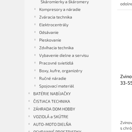
Škáromierky a škáromery
odolno
Kompresory a náradie
Zváracia technika
Elektrocentrály
Odsávanie
Pieskovanie
Zdvíhacia technika
Vybavenie dielne a servisu
Pracovné svietidlá
Boxy, kufre, organizéry
Zvino
Ručné náradie
33-5
Spojovací materiál
BATÉRIE NABÍJAČKY
ČISTIACA TECHNIKA
ZÁHRADA DOM HOBBY
VOZIDLÁ a SKÚTRE
Zvinov
AUTO-MOTO DIELŇA
s chr
OCHRANNÉ PROSTRIEDKY