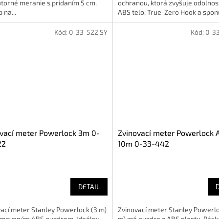
torné meranie s pridaním 5 cm.
ochranou, ktorá zvyšuje odolnos
 na...
ABS telo, True-Zero Hook a sponu
Kód:
0-33-522 SY
Kód:
0-3
vací meter Powerlock 3m 0-
Zvinovací meter Powerlock 
22
10m 0-33-442
DETAIL
ací meter Stanley Powerlock (3 m)
Zvinovací meter Stanley Powerlo
ómovaným ABS puzdrom. Ideálny
m) má puzdro z ABS plastu. Pásk