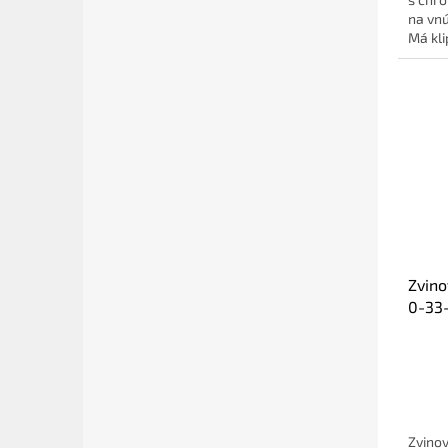
na vnú
Má klip
Zvin
0-33
Zvinov