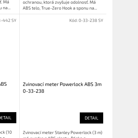
ť. Má
ochranou, ktorá zvyšuje odolnosť. Má
 na...
ABS telo, True-Zero Hook a sponu na...
3-442 SY
Kód:
0-33-238 SY
ABS
Zvinovací meter Powerlock ABS 3m
0-33-238
DETAIL
DETAIL
ck (10
Zvinovací meter Stanley Powerlock (3 m)
a s