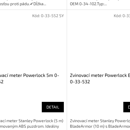
sťou proti pádu.✔Dĺžka...
OEM 0-34-102.Typ:...
Kód:
0-33-552 SY
Kód:
0-3
vací meter Powerlock 5m 0-
Zvinovací meter Powerlock 
52
0-33-532
DETAIL
ací meter Stanley Powerlock (5 m)
Zvinovací meter Stanley Powerl
ómovaným ABS puzdrom. Ideálny
BladeArmor (10 m) s BladeArmo