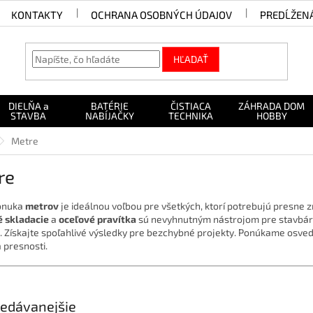
KONTAKTY
OCHRANA OSOBNÝCH ÚDAJOV
PREDĹŽEN
HĽADAŤ
DIELŇA a
BATÉRIE
ČISTIACA
ZÁHRADA DOM
STAVBA
NABÍJAČKY
TECHNIKA
HOBBY
Metre
re
onuka
metrov
je ideálnou voľbou pre všetkých, ktorí potrebujú presne 
 skladacie
a
oceľové pravítka
sú nevyhnutným nástrojom pre stavbárov
. Získajte spoľahlivé výsledky pre bezchybné projekty. Ponúkame osv
a presnosti.
edávanejšie