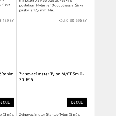
má puzdro z ABS plastu. Páska s
. Šírka
povlakom Mylar je 10x odolnejšia. Šírka
pásky je 12,7 mm. Má...
2-189 SY
Kód:
0-30-696 SY
čítaním
Zvinovací meter Tylon M/FT 5m 0-
30-696
DETAIL
DETAIL
 (3 m) s
Zvinovací meter Stanley Tylon (5 m) s