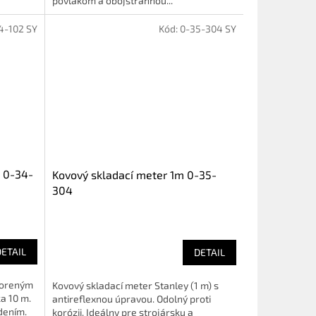
povlakom a obojstrannou...
4-102 SY
Kód:
0-35-304 SY
 0-34-
Kovový skladací meter 1m 0-35-
304
DETAIL
DETAIL
voreným
Kovový skladací meter Stanley (1 m) s
a 10 m.
antireflexnou úpravou. Odolný proti
dením.
korózii. Ideálny pre strojársku a