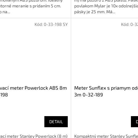
torné meranie s pridaním 5 cm.
povlakom Mylar je 10x odolnejšia
 na...
pásky je 25 mm. Má...
Kód:
0-33-198 SY
Kód:
0-3
ovací meter Powerlock ABS 8m
Meter Sunflex s priamym od
-198
3m 0-32-189
DETAIL
ací meter Stanley Powerlock (8 m)
Kompaktný meter Stanley Sunflex