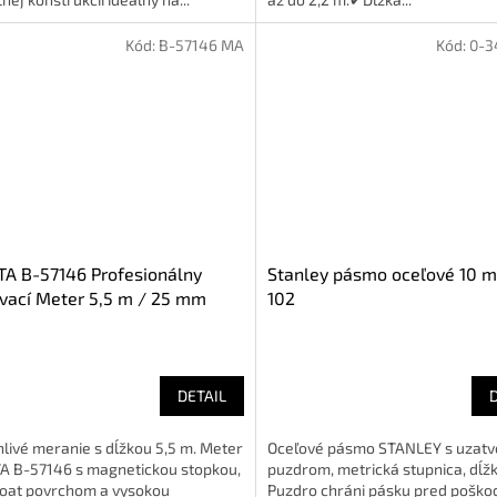
Kód:
B-57146 MA
Kód:
0-3
A B-57146 Profesionálny
Stanley pásmo oceľové 10 m
vací Meter 5,5 m / 25 mm
102
Coat, Magnet)
DETAIL
livé meranie s dĺžkou 5,5 m. Meter
Oceľové pásmo STANLEY s uzat
A B-57146 s magnetickou stopkou,
puzdrom, metrická stupnica, dĺžk
oat povrchom a vysokou
Puzdro chráni pásku pred poško