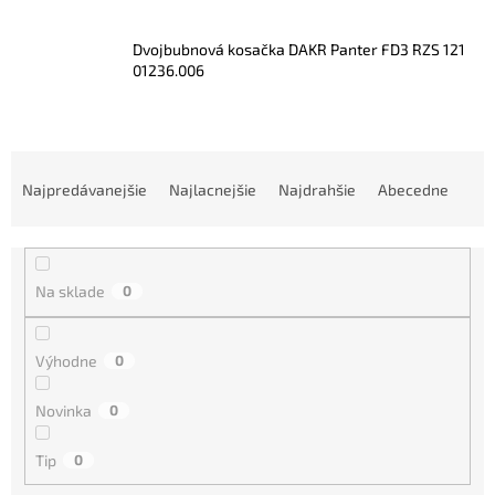
Dvojbubnová kosačka DAKR Panter FD3 RZS 121
01236.006
R
a
Najpredávanejšie
Najlacnejšie
Najdrahšie
Abecedne
d
e
n
i
Na sklade
0
e
p
r
Výhodne
0
o
d
Novinka
0
u
k
Tip
0
t