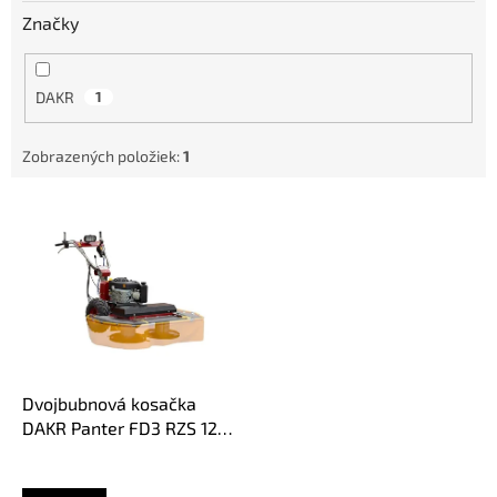
o
Značky
v
DAKR
1
Zobrazených položiek:
1
V
ý
p
i
s
p
r
o
d
Dvojbubnová kosačka
u
DAKR Panter FD3 RZS 121
k
01236.006
t