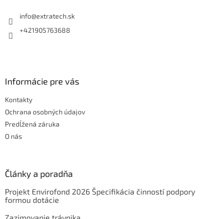
t
i
info
@
extratech.sk
e
+421905763688
Informácie pre vás
Kontakty
Ochrana osobných údajov
Predĺžená záruka
O nás
Články a poradňa
Projekt Envirofond 2026 Špecifikácia činností podpory
formou dotácie
Zazimovanie trávnika