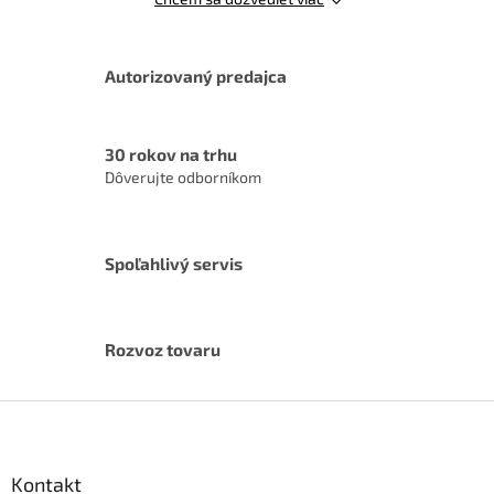
ý
p
i
s
Autorizovaný predajca
u
30 rokov na trhu
Dôverujte odborníkom
Spoľahlivý servis
Rozvoz tovaru
Z
á
p
ä
Kontakt