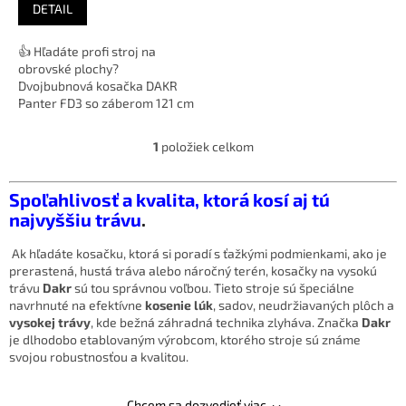
o
DETAIL
v
👍 Hľadáte profi stroj na
obrovské plochy?
Dvojbubnová kosačka DAKR
Panter FD3 so záberom 121 cm
a motorom B&S 15,5 HP je
smart solution...
1
položiek celkom
O
v
l
Spoľahlivosť a kvalita, ktorá kosí aj tú
á
najvyššiu trávu
.
d
a
Ak hľadáte kosačku, ktorá si poradí s ťažkými podmienkami, ako je
c
prerastená, hustá tráva alebo náročný terén, kosačky na vysokú
i
trávu
Dakr
sú tou správnou voľbou. Tieto stroje sú špeciálne
e
navrhnuté na efektívne
kosenie lúk
, sadov, neudržiavaných plôch a
p
vysokej trávy
, kde bežná záhradná technika zlyháva. Značka
Dakr
r
je dlhodobo etablovaným výrobcom, ktorého stroje sú známe
v
svojou robustnosťou a kvalitou.
k
y
v
Chcem sa dozvedieť viac