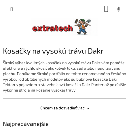
Prejsť
NÁKUP
na
obsah
KOŠÍK
Kosačky na vysokú trávu Dakr
Široký výber kvalitných kosačiek na vysokú trávu
Dakr
vám pomôže
efektívne a rýchlo skosiť akúkoľvek lúku, sad alebo neudržiavanú
plochu. Ponúkame široké portfólio od tohto renomovaného českého
výrobcu, od obľúbených modelov ako sú bubnová kosačka Dakr
Tekton s pojazdom a stavebnicová kosačka
Dakr
Panter až po ďalšie
výkonné stroje na kosenie vysokej trávy.
Chcem sa dozvedieť viac
Najpredávanejšie