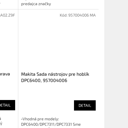
y
predajca značky
.A02.Z9F
Kód:
957004006 MA
prava
Makita Sada nástrojov pre hoblík
DPC6400, 957004006
DETAIL
DETAIL
á
•Vhodná pre modely:
NÝ
DPC6400/DPC7311/DPC7331 Sme