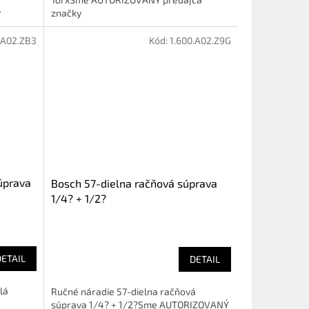
y
značky
.A02.ZB3
Kód:
1.600.A02.Z9G
úprava
Bosch 57-dielna račňová súprava
1/4? + 1/2?
DETAIL
DETAIL
lá
Ručné náradie 57-dielna račňová
súprava 1/4? + 1/2?Sme AUTORIZOVANÝ