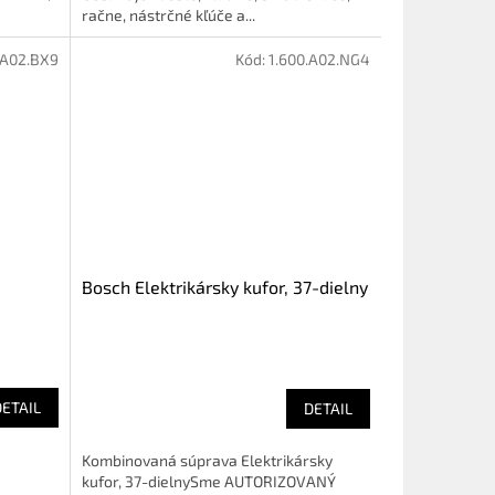
račne, nástrčné kľúče a...
.A02.BX9
Kód:
1.600.A02.NG4
Bosch Elektrikársky kufor, 37-dielny
DETAIL
DETAIL
Kombinovaná súprava Elektrikársky
kufor, 37-dielnySme AUTORIZOVANÝ