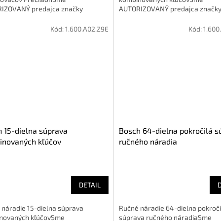
IZOVANÝ predajca značky
AUTORIZOVANÝ predajca značk
Kód:
1.600.A02.Z9E
Kód:
1.600
 15-dielna súprava
Bosch 64-dielna pokročilá s
inovaných kľúčov
ručného náradia
DETAIL
 náradie 15-dielna súprava
Ručné náradie 64-dielna pokroči
novaných kľúčovSme
súprava ručného náradiaSme