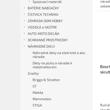
náradi
Spojovací materiál
zabale
BATÉRIE NABÍJAČKY
ČISTIACA TECHNIKA
ZÁHRADA DOM HOBBY
VOZIDLÁ a SKÚTRE
AUTO-MOTO DIELŇA
OCHRANNÉ PROSTRIEDKY
NÁHRADNÉ DIELY
Náhradné diely na elekrické a aku
náradie
Diely na pluhy a náradie k
Bosch
malotraktorom
skrut
Značky
Briggs & Stratton
CF
Makita
Mammotion
Ručné
STIGA
skrut