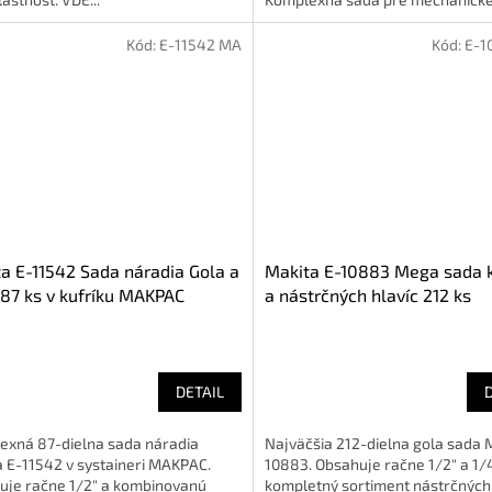
Kód:
E-11542 MA
Kód:
E-1
a E-11542 Sada náradia Gola a
Makita E-10883 Mega sada 
 87 ks v kufríku MAKPAC
a nástrčných hlavíc 212 ks
DETAIL
exná 87-dielna sada náradia
Najväčšia 212-dielna gola sada 
 E-11542 v systaineri MAKPAC.
10883. Obsahuje račne 1/2" a 1/4
uje račne 1/2" a kombinovanú
kompletný sortiment nástrčných 