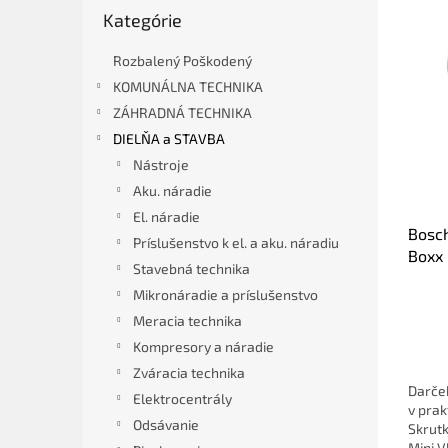
Preskočiť
V
n
Kategórie
kategórie
ý
i
p
e
Rozbalený Poškodený
i
p
KOMUNÁLNA TECHNIKA
s
r
ZÁHRADNÁ TECHNIKA
p
o
DIELŇA a STAVBA
r
d
Nástroje
o
u
Aku. náradie
d
k
u
t
El. náradie
Bosch
k
o
Príslušenstvo k el. a aku. náradiu
Boxx 
t
v
Stavebná technika
o
Mikronáradie a príslušenstvo
v
Meracia technika
Kompresory a náradie
Zváracia technika
Darče
Elektrocentrály
v prak
Odsávanie
Skrutk
Mini V