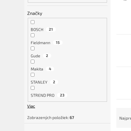
Značky
BOSCH
21
Fieldmann
15
Gude
2
Makita
4
STANLEY
2
STREND PRO
23
Viac
R
a
Zobrazených položiek:
67
Najpr
d
e