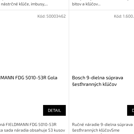
 nástrčné kľúče, imbusy,...
bitov a kľúčov...
Kód:
50003462
Kód:
1.600
DMANN FDG 5010-53R Gola
Bosch 9-dielna súprava
šesťhranných kľúčov
DETAIL
ná FIELDMANN FDG 5010-53R
Ručné náradie 9-dielna súprava
a sada náradia obsahuje 53 kusov
šesťhranných kľúčovSme