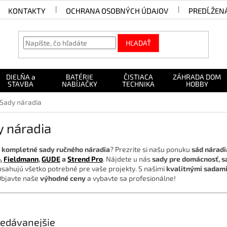
KONTAKTY
OCHRANA OSOBNÝCH ÚDAJOV
PREDĹŽEN
HĽADAŤ
DIELŇA a
BATÉRIE
ČISTIACA
ZÁHRADA DOM
STAVBA
NABÍJAČKY
TECHNIKA
HOBBY
Sady náradia
y náradia
e
kompletné sady ručného náradia
? Prezrite si našu ponuku
sád náradi
o
,
Fieldmann
,
GUDE
a
Strend Pro
. Nájdete u nás
sady pre domácnosť, sa
bsahujú všetko potrebné pre vaše projekty. S našimi
kvalitnými sadami
Objavte naše
výhodné ceny
a vybavte sa profesionálne!
edávanejšie