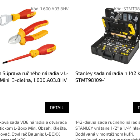
Kód:
1.600.A03.8HV
Kód:
STMT981
 Súprava ručného náradia v L-
Stanley sada náradia n 142 
Mini, 3-dielna, 1.600.A03.8HV
STMT98109-1
DETAIL
ková sada VDE náradia a otvárača
142-dielna sada ručného náradi
tickom L-Boxx Mini. Obsah: Kliešte,
STANLEY vrátane 1/2" a 1/4" hlav
ovač, Otvárač Balenie: L-BOXX
Dodávaná v montážnom kufri.
lastnosť: VDE...
Komplexná sada pre mechanické 