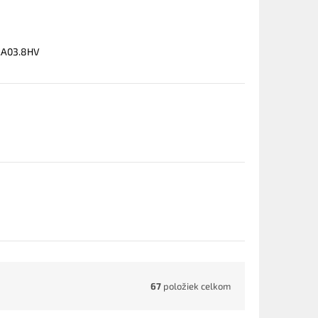
0.A03.8HV
67
položiek celkom