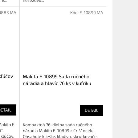
nerezovú...
0883 MA
Kód:
E-10899 MA
kľúčov
Makita E-10899 Sada ručného
náradia a hlavíc 76 ks v kufríku
DETAIL
DETAIL
Makita E-
Kompaktná 76-dielna sada ručného
",
náradia Makita E-10899 z Cr-V ocele.
kľúčov,
Obsahuje kliešte, kladivo, skrutkovače,