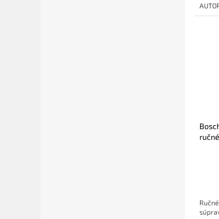
AUTOR
Bosch
ručné
Ručné 
súpra