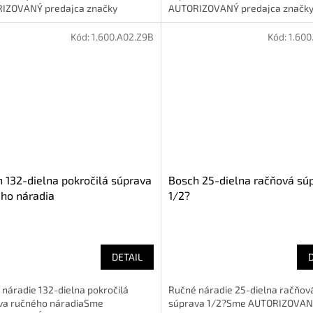
IZOVANÝ predajca značky
AUTORIZOVANÝ predajca značk
Kód:
1.600.A02.Z9B
Kód:
1.600
 132-dielna pokročilá súprava
Bosch 25-dielna račňová sú
ho náradia
1/2?
DETAIL
náradie 132-dielna pokročilá
Ručné náradie 25-dielna račňov
va ručného náradiaSme
súprava 1/2?Sme AUTORIZOVA