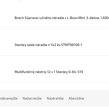
Bosch Súprava ručného náradia v L-Boxx Mini, 3-dielna, 1.60
Stanley sada náradia n 142 ks STMT98109-1
Multifunkčný nástroj 12 v 1 Stanley 0-84-519
edávanejšie
Najlacnejšie
Najdrahšie
Abecedne