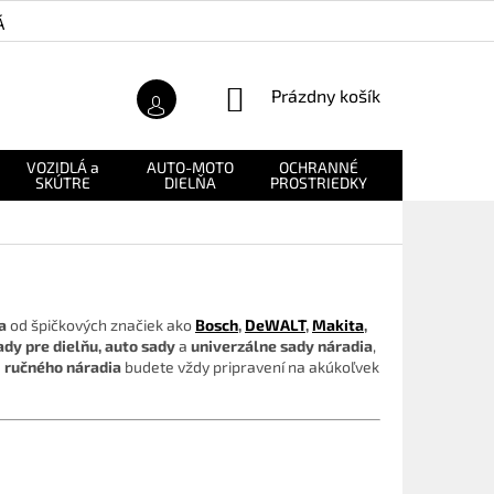
Á ZÁRUKA
O NÁS
NÁKUPNÝ
Prázdny košík
KOŠÍK
VOZIDLÁ a
AUTO-MOTO
OCHRANNÉ
NÁHRADNÉ
SKÚTRE
DIELŇA
PROSTRIEDKY
DIELY
a
od špičkových značiek ako
Bosch
,
DeWALT
,
Makita
,
dy pre dielňu, auto sady
a
univerzálne sady náradia
,
 ručného náradia
budete vždy pripravení na akúkoľvek