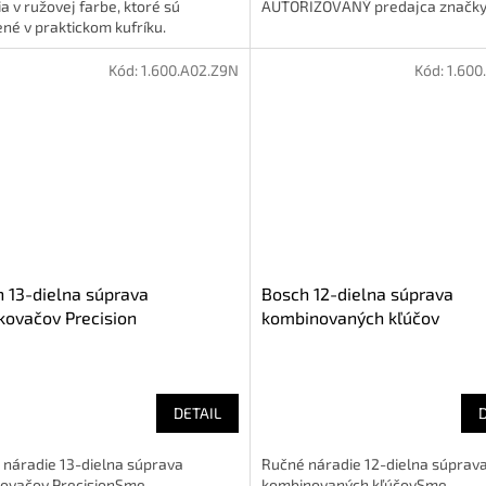
a v ružovej farbe, ktoré sú
AUTORIZOVANÝ predajca značk
né v praktickom kufríku.
Kód:
1.600.A02.Z9N
Kód:
1.600
 13-dielna súprava
Bosch 12-dielna súprava
kovačov Precision
kombinovaných kľúčov
DETAIL
 náradie 13-dielna súprava
Ručné náradie 12-dielna súprav
kovačov PrecisionSme
kombinovaných kľúčovSme