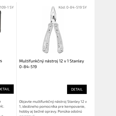
09-1 SY
Kód:
0-84-519 SY
ks
Multifunkčný nástroj 12 v 1 Stanley
0-84-519
DETAIL
DETAIL
a
Objavte multifunkčný nástroj Stanley 12 v
íc.
1, ideálneho pomocníka pre kempovanie,
hobby aj bežné opravy. Ponúka odolnú
a...