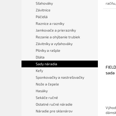
račňu,
Sťahováky
Závitnice
Páčidlá
Raznice a razníky
Jamkovače a prierazníky
Rezanie a ohýbanie trubiek
Závitníky a vyťahováky
Pilníky a rašple
Dláta
Sady náradia
FIEL
Kefy
sada
Sponkovačky a nastreľovačky
Nože a čepele
Hasáky
Sekáče ručné
Ostatné ručné náradie
Výhod
Náradie pre sklenárov
dámsk