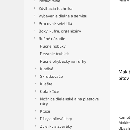
Pieskovanie
Zdvíhacia technika
Vybavenie dielne a servisu
Pracovné svietidlá
Boxy, kufre, organizéry
Ručné náradie
Ručné hoblíky
Rezanie trubiek
Ručné ohýbačky na rúrky
Kladivá
Makit
Skrutkovače
bitov
Kliešte
Gola kľúče
Nožnice dielenské a na plastové
rúry
Kľúče
Kompl
Pílky a pílové listy
Makita
Zvierky a zveráky
Obsah