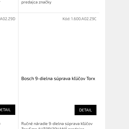
y
predajca značky
.A02.Z9D
Kód:
1.600.A02.Z9C
Bosch 9-dielna súprava kľúčov Torx
DETAIL
DETAIL
a
Ručné náradie 9-dielna súprava kľúčov
TorxSme AUTORIZOVANÝ predajca