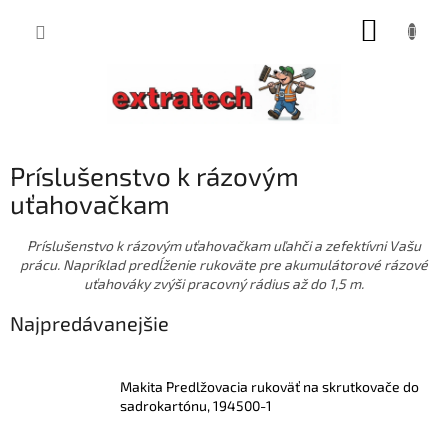
Prejsť
NÁKUP
na
obsah
KOŠÍK
Príslušenstvo k rázovým
uťahovačkam
Príslušenstvo k rázovým uťahovačkam uľahči a zefektívni Vašu
prácu. Napríklad predĺženie rukoväte pre akumulátorové rázové
uťahováky zvýši pracovný rádius až do 1,5 m.
Najpredávanejšie
Makita Predlžovacia rukoväť na skrutkovače do
sadrokartónu, 194500-1