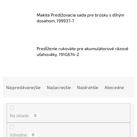
Makita Predlžovacia sada pre brúsku s dlhým
dosahom, 199937-7
Predĺženie rukoväte pre akumulátorové rázové
uťahováky, 191G674-2
R
a
Najpredávanejšie
Najlacnejšie
Najdrahšie
Abecedne
d
e
n
i
Na sklade
0
e
p
r
Výhodne
0