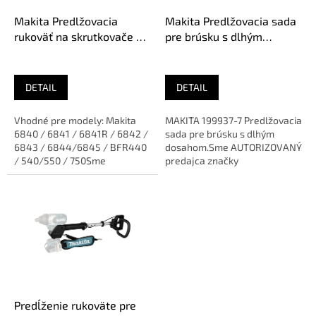
o
d
Makita Predlžovacia
Makita Predlžovacia sada
u
rukoväť na skrutkovače do
pre brúsku s dlhým
k
sadrokartónu, 194500-1
dosahom, 199937-7
t
o
DETAIL
DETAIL
v
Vhodné pre modely: Makita
MAKITA 199937-7 Predlžovacia
6840 / 6841 / 6841R / 6842 /
sada pre brúsku s dlhým
6843 / 6844/6845 / BFR440
dosahom.Sme AUTORIZOVANÝ
/ 540/550 / 750Sme
predajca značky
AUTORIZOVANÝ predajca
značky
Predĺženie rukoväte pre