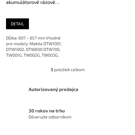
akumulátorové rázové
uťahováky, 191G674-2
DETAIL
Dĺžka: 807 – 657 mm Vhodné
pre modely: Makita DTW1001,
DTW1002, DTW800 DTW700,
TW001G, TW002G, TW003G,
TW007G, TW008G Sme
AUTORIZOVANÝ...
3
položiek celkom
O
v
l
á
Autorizovaný predajca
d
a
c
30 rokov na trhu
i
Dôverujte odborníkom
e
p
r
v