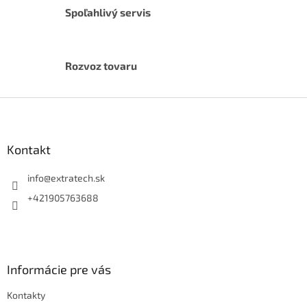
k
Spoľahlivý servis
y
v
ý
p
Rozvoz tovaru
i
s
Z
u
á
p
ä
Kontakt
t
i
info
@
extratech.sk
e
+421905763688
Informácie pre vás
Kontakty