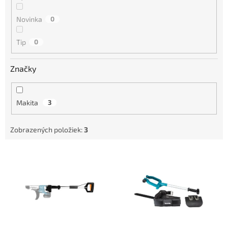
o
d
Novinka
0
u
k
Tip
0
t
o
Značky
v
Makita
3
Zobrazených položiek:
3
V
ý
p
i
s
p
r