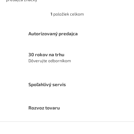
1
položiek celkom
O
v
l
á
Autorizovaný predajca
d
a
c
30 rokov na trhu
i
Dôverujte odborníkom
e
p
r
v
k
Spoľahlivý servis
y
v
ý
p
Rozvoz tovaru
i
s
Z
u
á