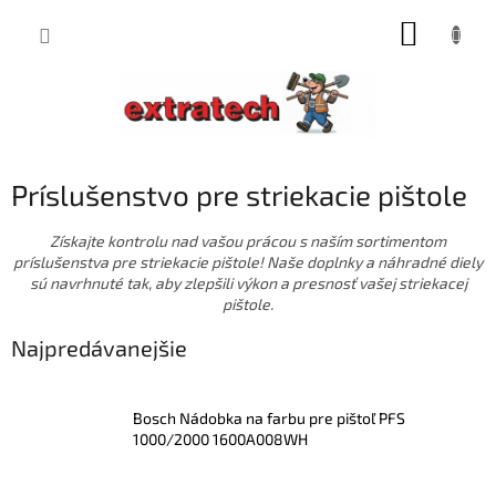
Prejsť
NÁKUP
na
obsah
KOŠÍK
Príslušenstvo pre striekacie pištole
Získajte kontrolu nad vašou prácou s naším sortimentom
príslušenstva pre striekacie pištole! Naše doplnky a náhradné diely
sú navrhnuté tak, aby zlepšili výkon a presnosť vašej striekacej
pištole.
Najpredávanejšie
Bosch Nádobka na farbu pre pištoľ PFS
1000/2000 1600A008WH