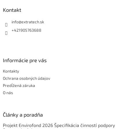
p
ä
Kontakt
t
i
info
@
extratech.sk
e
+421905763688
Informácie pre vás
Kontakty
Ochrana osobných údajov
Predĺžená záruka
O nás
Články a poradňa
Projekt Envirofond 2026 Špecifikácia činností podpory