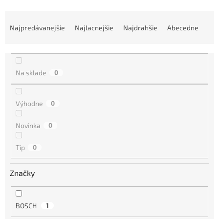
R
a
Najpredávanejšie
Najlacnejšie
Najdrahšie
Abecedne
d
e
n
i
Na sklade
0
e
p
r
Výhodne
0
o
d
Novinka
0
u
k
Tip
0
t
o
Značky
v
BOSCH
1