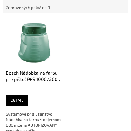
Zobrazených položiek:
1
V
ý
p
i
s
p
r
o
d
Bosch Nádobka na farbu
u
pre pištoľ PFS 1000/2000
k
1600A008WH
t
o
DETAIL
v
Systémové príslušenstvo
Nádobka na farbu s objemom
800 mlSme AUTORIZOVANÝ
predajca značky