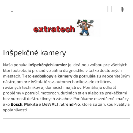
Prejsť
NÁKUP
na
obsah
KOŠÍK
Inšpekčné kamery
Naša ponuka
inšpekčných kamier
je ideálnou voľbou pre všetkých,
ktorí potrebujú presnú vizuálnu diagnostiku v ťažko dostupných
miestach. Tieto
endoskopy
a
kamery do potrubia
sú neoceniteľným
nástrojom pre inštalatérov, automechanikov, elektrikárov,
revíznych technikov aj domácich majstrov. Pomáhajú odhaliť
problémy v potrubí, motoroch, dutinách stien alebo za prekážkami
bez nutnosti deštruktívnych zásahov. Ponúkame osvedčené značky
ako
Bosch
, Makita
a
DeWALT
,
StrendPro
, ktoré sú zárukou kvality a
spoľahlivosti.