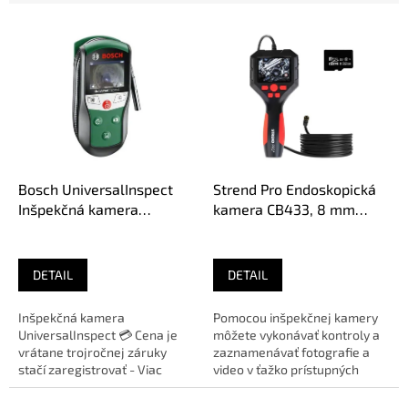
V
ý
p
i
s
p
r
o
d
Bosch UniversalInspect
Strend Pro Endoskopická
u
Inšpekčná kamera
kamera CB433, 8 mm
k
0603687001
sonda L-2 m
t
o
DETAIL
DETAIL
v
Inšpekčná kamera
Pomocou inšpekčnej kamery
UniversalInspect 💳 Cena je
môžete vykonávať kontroly a
vrátane trojročnej záruky
zaznamenávať fotografie a
stačí zaregistrovať - Viac
video v ťažko prístupných
informácií Bosch 🛠️ Zakúpený
oblastiach. Priemer snímacej...
výrobok...