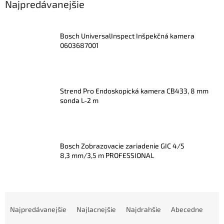
Najpredávanejšie
Bosch UniversalInspect Inšpekčná kamera
0603687001
Strend Pro Endoskopická kamera CB433, 8 mm
sonda L-2 m
Bosch Zobrazovacie zariadenie GIC 4/5
8,3 mm/3,5 m PROFESSIONAL
R
a
Najpredávanejšie
Najlacnejšie
Najdrahšie
Abecedne
d