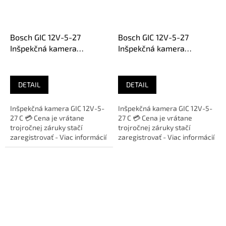
Bosch GIC 12V-5-27
Bosch GIC 12V-5-27
Inšpekčná kamera
Inšpekčná kamera
0601241400
0601241401
DETAIL
DETAIL
Inšpekčná kamera GIC 12V-5-
Inšpekčná kamera GIC 12V-5-
27 C 💳 Cena je vrátane
27 C 💳 Cena je vrátane
trojročnej záruky stačí
trojročnej záruky stačí
zaregistrovať - Viac informácií
zaregistrovať - Viac informácií
Bosch 🛠️ Zakúpený výrobok...
Bosch 🛠️ Zakúpený výrobok...