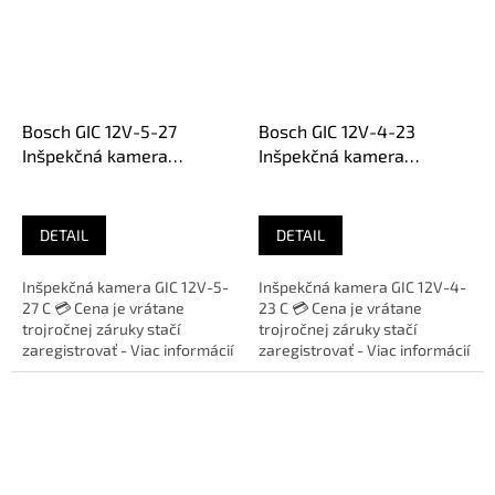
Bosch GIC 12V-5-27
Bosch GIC 12V-4-23
Inšpekčná kamera
Inšpekčná kamera
0601241402
0601241500
DETAIL
DETAIL
Inšpekčná kamera GIC 12V-5-
Inšpekčná kamera GIC 12V-4-
27 C 💳 Cena je vrátane
23 C 💳 Cena je vrátane
trojročnej záruky stačí
trojročnej záruky stačí
zaregistrovať - Viac informácií
zaregistrovať - Viac informácií
Bosch 🛠️ Zakúpený výrobok...
Bosch 🛠️ Zakúpený výrobok...