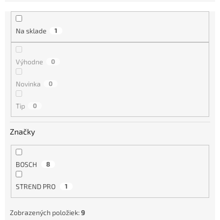
e
n
i
Na sklade
1
e
p
r
Výhodne
0
o
d
Novinka
0
u
k
Tip
0
t
o
Značky
v
BOSCH
8
STREND PRO
1
Zobrazených položiek:
9