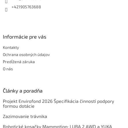
e
+421905763688
Informácie pre vás
Kontakty
Ochrana osobných údajov
Predĺžená záruka
O nás
Články a poradňa
Projekt Envirofond 2026 Špecifikácia činností podpory
formou dotácie
Zazimovanie trávnika
Robotické kosačky Mammotion: LUBA 2 AWD a YUKA