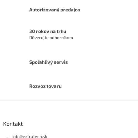
p
r
Autorizovaný predajca
v
k
y
v
30 rokov na trhu
ý
Dôverujte odborníkom
p
i
s
u
Spoľahlivý servis
Rozvoz tovaru
Z
á
p
ä
Kontakt
t
i
info
@
extratech.sk