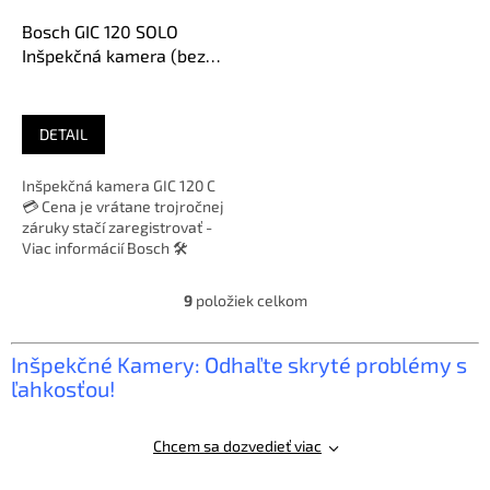
Bosch GIC 120 SOLO
Inšpekčná kamera (bez
aku) 0601241200
DETAIL
Inšpekčná kamera GIC 120 C
💳 Cena je vrátane trojročnej
záruky stačí zaregistrovať -
Viac informácií Bosch 🛠️
Zakúpený výrobok Bosch v...
9
položiek celkom
O
v
l
Inšpekčné Kamery: Odhaľte skryté problémy s
á
ľahkosťou!
d
a
c
Chcem sa dozvedieť viac
i
e