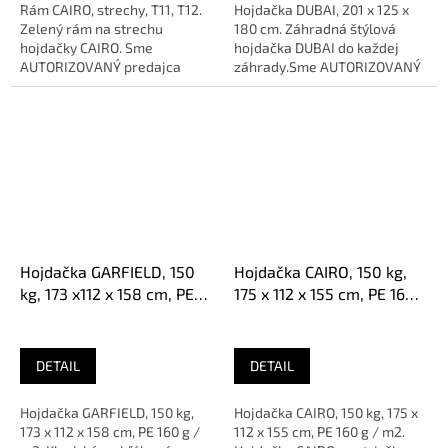
Rám CAIRO, strechy, T11, T12.
Hojdačka DUBAI, 201 x 125 x
Zelený rám na strechu
180 cm. Záhradná štýlová
hojdačky CAIRO. Sme
hojdačka DUBAI do každej
AUTORIZOVANÝ predajca
záhrady.Sme AUTORIZOVANÝ
značky
predajca značky
Hojdačka GARFIELD, 150
Hojdačka CAIRO, 150 kg,
kg, 173 x112 x 158 cm, PE
175 x 112 x 155 cm, PE 160 g
160 g / m2, Oxford PVC
/ m2
DETAIL
DETAIL
Hojdačka GARFIELD, 150 kg,
Hojdačka CAIRO, 150 kg, 175 x
173 x 112 x 158 cm, PE 160 g /
112 x 155 cm, PE 160 g / m2.