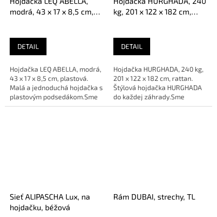
Hojdačka LEQ ABELLA,
Hojdačka HURGHADA, 240
modrá, 43 x 17 x 8,5 cm,
kg, 201 x 122 x 182 cm,
plastová
rattan
DETAIL
DETAIL
Hojdačka LEQ ABELLA, modrá,
Hojdačka HURGHADA, 240 kg,
43 x 17 x 8,5 cm, plastová.
201 x 122 x 182 cm, rattan.
Malá a jednoduchá hojdačka s
Štýlová hojdačka HURGHADA
plastovým podsedákom.Sme
do každej záhrady.Sme
AUTORIZOVANÝ predajca
AUTORIZOVANÝ predajca
značky
značky
Sieť ALIPASCHA Lux, na
Rám DUBAI, strechy, TL
hojdačku, béžová