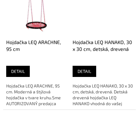
Hojdačka LEQ ARACHNE,
Hojdačka LEQ HANAKO, 30
95 cm
x 30 cm, detská, drevená
DETAIL
DETAIL
Hojdačka LEQ ARACHNE, 95
Hojdačka LEQ HANAKO, 30 x 30
cm. Moderná a štýlová
cm, detská, drevená. Detská
hojdačka v tvare kruhu.Sme
drevená hojdačka LEQ
AUTORIZOVANÝ predajca
HANAKO vhodná do vašej
značky
záhrady.Sme AUTORIZOVANÝ
predajca...