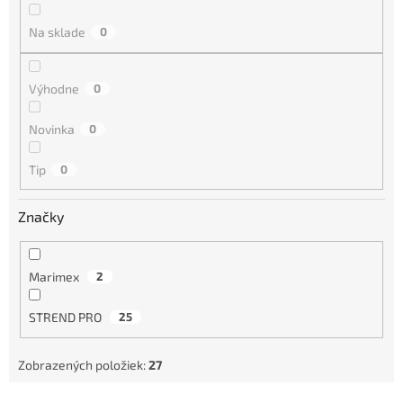
n
i
Na sklade
0
e
p
r
Výhodne
0
o
d
Novinka
0
u
k
Tip
0
t
o
Značky
v
Marimex
2
STREND PRO
25
Zobrazených položiek:
27