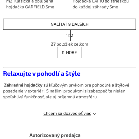
m2. Klasická a obľúbená
Hojdačka CAIRO so strieškou
hojdačka GARFIELD.Sme
do každej záhrady.Sme
AUTORIZOVANÝ predajca
AUTORIZOVANÝ predajca
značky
značky
NAČÍTAŤ 9 ĎALŠÍCH
S
1
2
t
O
r
27
položiek celkom
v
á
l
HORE
n
á
k
d
o
v
a
Relaxujte v pohodlí a štýle
a
c
n
i
i
Záhradné hojdačky
sú kľúčovým prvkom pre pohodlné a štýlové
e
e
posedenie v exteriéri. S našimi produktmi si zabezpečíte nielen
p
spoľahlivú funkčnosť, ale aj príjemnú atmosféru.
r
v
k
Chcem sa dozvedieť viac
y
v
ý
p
Autorizovaný predajca