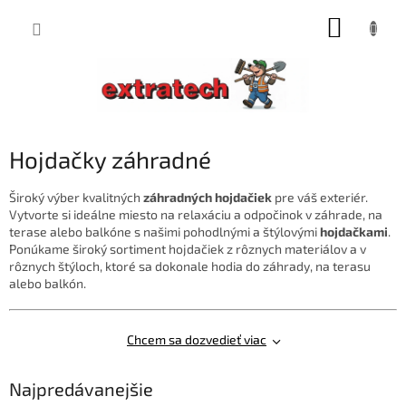
Prejsť
NÁKUP
na
obsah
KOŠÍK
Hojdačky záhradné
Široký výber kvalitných
záhradných hojdačiek
pre váš exteriér.
Vytvorte si ideálne miesto na relaxáciu a odpočinok v záhrade, na
terase alebo balkóne s našimi pohodlnými a štýlovými
hojdačkami
.
Ponúkame široký sortiment hojdačiek z rôznych materiálov a v
rôznych štýloch, ktoré sa dokonale hodia do záhrady, na terasu
alebo balkón.
Chcem sa dozvedieť viac
Najpredávanejšie