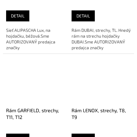
DETAIL
DETAIL
Sieť ALIPASCHA Lux, na
Rám DUBAI, strechy, TL. Hnedý
hojdačku, béžová.Sme
rám na strechu hojdačky
AUTORIZOVANÝ predajca
DUBAI.Sme AUTORIZOVANÝ
značky
predajca značky
Rám GARFIELD, strechy,
Rám LENOX, strechy, T8,
T11, T12
T9