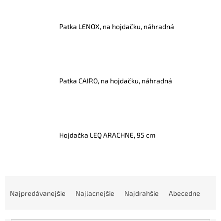
Patka LENOX, na hojdačku, náhradná
Patka CAIRO, na hojdačku, náhradná
Hojdačka LEQ ARACHNE, 95 cm
R
a
Najpredávanejšie
Najlacnejšie
Najdrahšie
Abecedne
d
e