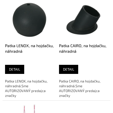
V
ý
p
i
s
p
r
o
d
Patka LENOX, na hojdačku,
Patka CAIRO, na hojdačku,
u
náhradná
náhradná
k
t
o
DETAIL
DETAIL
v
Patka LENOX, na hojdačku,
Patka CAIRO, na hojdačku,
náhradná.Sme
náhradná.Sme
AUTORIZOVANÝ predajca
AUTORIZOVANÝ predajca
značky
značky