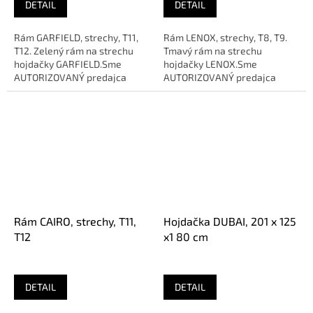
DETAIL
DETAIL
Rám GARFIELD, strechy, T11,
Rám LENOX, strechy, T8, T9.
T12. Zelený rám na strechu
Tmavý rám na strechu
hojdačky GARFIELD.Sme
hojdačky LENOX.Sme
AUTORIZOVANÝ predajca
AUTORIZOVANÝ predajca
značky
značky
Rám CAIRO, strechy, T11,
Hojdačka DUBAI, 201 x 125
T12
x1 80 cm
DETAIL
DETAIL