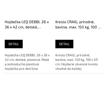
Hojdačka LEQ DEBBI, 28 x
Kreslo CRAIG, prírodné,
36 x 42 cm, detská,
bavlna, max. 150 kg, 100 x
plastová
50 cm
DETAIL
DETAIL
Hojdačka LEQ DEBBI, 28 x 36 x
Kreslo CRAIG, prírodné,
42 cm, detská, plastová. Malá
bavlna, max. 150 kg, 100 x 50
a jednoduchá plastová
cm. Hojdacie závesné kreslo
hojdačka pre deti.Sme
vhodné do každej
AUTORIZOVANÝ predajca
záhrady.Sme AUTORIZOVANÝ
značky
predajca...