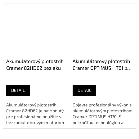
veľkých až veľkých záhradách.
O E M:...
Akumulátorový plotostrih
Akumulátorový plotostrih
Cramer 82HD62 bez aku
Cramer OPTIMUS HT61 bez
aku
DETAIL
DETAIL
Akumulátorový plotostrih
Objavte profesionálny výkon s
Cramer 82HD62 je navrhnutý
akumulátorovým plotostrihom
pre profesionálne použitie s
Cramer OPTIMUS HT61. S
bezkomutátorovým motorom
pokročilou technológiou a
a variabilnou rýchlosťou....
ergonomickým dizajnom je...