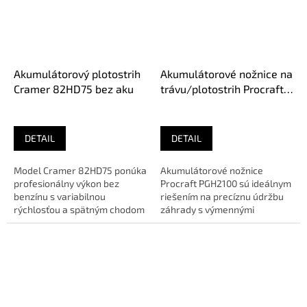
Akumulátorový plotostrih
Akumulátorové nožnice na
Cramer 82HD75 bez aku
trávu/plotostrih Procraft
PGH2100
DETAIL
DETAIL
Model Cramer 82HD75 ponúka
Akumulátorové nožnice
profesionálny výkon bez
Procraft PGH2100 sú ideálnym
benzínu s variabilnou
riešením na precíznu údržbu
rýchlosťou a spätným chodom
záhrady s výmennými
pre efektívne záhradnícke
nadstavcami pre trávu a
práce....
kríky.🔹 O E...