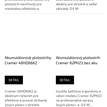
plotostrih navrhnutý pre
ideálny pre stredné a veľké
maximálnu efektivitu a
záhrady. O E M:
pohodlie. Bezkomutátorový
042301286UA...
motor a...
Akumulátorové plotostrihy
Akumulátorový plotostrih
Cramer 48HD66K2
Cramer 82PH23 bez aku
DETAIL
DETAIL
Cramer 48HD66K2 je
Využite špičkovú ergonómiu a
ideálnym riešením pre
výkon modelu Cramer 82PH23
efektívne a presné strihanie
na profesionálne úpravy
živých plotov v stredne
živých plotov. 🔹 O E M:...