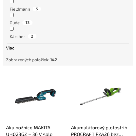
Fieldmann
5
Gude
13
Kärcher
2
Viac
Zobrazených položiek:
142
V
ý
p
i
s
p
r
o
d
Aku nožnice MAKITA
Akumulátorový plotostrih
u
UH023GZ – 36 V solo
PROCRAFT PZA26 bez