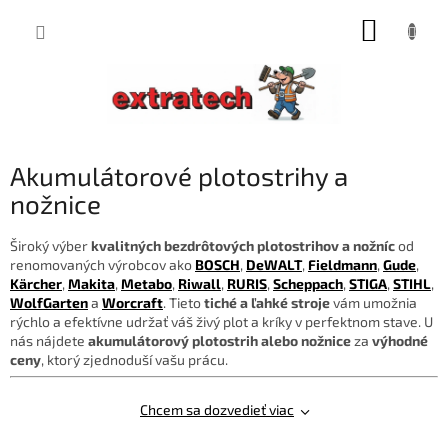
Prejsť
NÁKUP
na
obsah
KOŠÍK
Akumulátorové plotostrihy a
nožnice
Široký výber
kvalitných bezdrôtových plotostrihov a nožníc
od
renomovaných výrobcov ako
BOSCH
,
DeWALT
,
Fieldmann
,
Gude
,
Kärcher
,
Makita
,
Metabo
,
Riwall
,
RURIS
,
Scheppach
,
STIGA
,
STIHL
,
WolfGarten
a
Worcraft
. Tieto
tiché a ľahké stroje
vám umožnia
rýchlo a efektívne udržať váš živý plot a kríky v perfektnom stave. U
nás nájdete
akumulátorový plotostrih alebo nožnice
za
výhodné
ceny
, ktorý zjednoduší vašu prácu.
Chcem sa dozvedieť viac