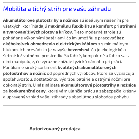
v
a
Mobilita a tichý strih pre vašu záhradu
a
c
n
i
i
Akumulátorové plotostrihy a nožnice
sú ideálnym riešením pre
e
e
všetkých, ktorí hľadajú
maximálnu flexibilitu a komfort
pri
strihaní
p
a tvarovaní živých plotov a kríkov
. Tieto moderné stroje sú
r
poháňané výkonnými batériami, čo im umožňuje pracovať
bez
v
akéhokoľvek obmedzenia elektrickým káblom
a s minimálnym
k
hlukom. Ich prevádzka je navyše
bezemisná
, čo je ekologické a
y
šetrné k životnému prostrediu. Sú ľahké, kompaktné a ľahko sa s
v
nimi manipuluje, čo výrazne znižuje fyzickú námahu pri práci.
ý
Ponúkame široký sortiment
kvalitných akumulátorových
p
plotostrihov a nožníc
od popredných výrobcov, ktoré sa vyznačujú
i
spoľahlivosťou, dostatočnou výdržou batérie a ostrými nožmi pre
s
dokonalý strih. U nás nájdete
akumulátorové plotostrihy a nožnice
u
za
konkurenčné ceny
, ktoré vám uľahčia prácu a zabezpečia krásny
a upravený vzhľad vašej záhrady s absolútnou slobodou pohybu.
Autorizovaný predajca