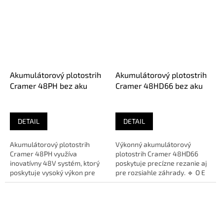
Akumulátorový plotostrih
Akumulátorový plotostrih
Cramer 48PH bez aku
Cramer 48HD66 bez aku
DETAIL
DETAIL
Akumulátorový plotostrih
Výkonný akumulátorový
Cramer 48PH využíva
plotostrih Cramer 48HD66
inovatívny 48V systém, ktorý
poskytuje precízne rezanie aj
poskytuje vysoký výkon pre
pre rozsiahle záhrady. 🔹 O E
rýchle a pohodlné strihanie.🔹
M: 42200786⚠️...
O E...