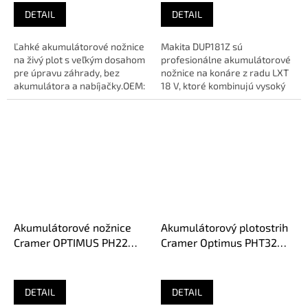
DETAIL
DETAIL
Ľahké akumulátorové nožnice
Makita DUP181Z sú
na živý plot s veľkým dosahom
profesionálne akumulátorové
pre úpravu záhrady, bez
nožnice na konáre z radu LXT
akumulátora a nabíjačky.OEM:
18 V, ktoré kombinujú vysoký
HA01 011 2914.Celková...
výkon s extrémnou
ľahkosťou....
Akumulátorové nožnice
Akumulátorový plotostrih
Cramer OPTIMUS PH22
Cramer Optimus PHT32
bez aku
bez aku
DETAIL
DETAIL