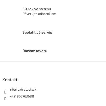
30 rokov na trhu
Dôverujte odborníkom
Spoľahlivý servis
Rozvoz tovaru
Z
á
p
ä
Kontakt
t
i
info
@
extratech.sk
e
+421905763688