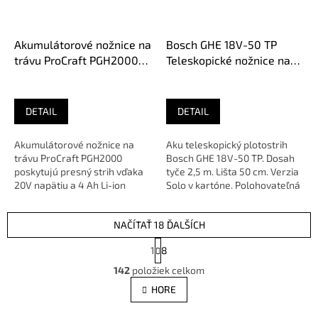
Akumulátorové nožnice na
Bosch GHE 18V-50 TP
trávu ProCraft PGH2000
Teleskopické nožnice na
bez aku
živý plot, Bez Aku, Solo v
kartóne, 06008D5000
DETAIL
DETAIL
Akumulátorové nožnice na
Aku teleskopický plotostrih
trávu ProCraft PGH2000
Bosch GHE 18V-50 TP. Dosah
poskytujú presný strih vďaka
tyče 2,5 m. Lišta 50 cm. Verzia
20V napätiu a 4 Ah Li-ion
Solo v kartóne. Polohovateľná
batérii. Ideálne pre úpravu...
hlava.OEM:...
NAČÍTAŤ 18 ĎALŠÍCH
S
1
8
t
O
r
142
položiek celkom
v
á
l
HORE
n
á
k
d
o