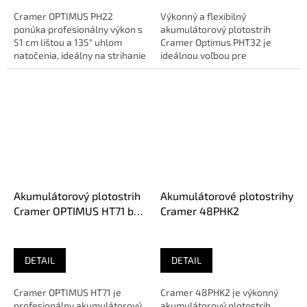
Cramer OPTIMUS PH22
Výkonný a flexibilný
ponúka profesionálny výkon s
akumulátorový plotostrih
51 cm lištou a 135° uhlom
Cramer Optimus PHT32 je
natočenia, ideálny na strihanie
ideálnou voľbou pre
veľkých plôch.🔹 O E...
profesionálnych záhradníkov,
ktorí hľadajú...
Akumulátorový plotostrih
Akumulátorové plotostrihy
Cramer OPTIMUS HT71 bez
Cramer 48PHK2
aku
DETAIL
DETAIL
Cramer OPTIMUS HT71 je
Cramer 48PHK2 je výkonný
profesionálny akumulátorový
akumulátorový plotostrih