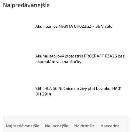
Najpredávanejšie
Aku nožnice MAKITA UH023GZ – 36 V solo
Akumulátorový plotostrih PROCRAFT PZA26 bez
akumulátora a nabíjačky
Stihl HLA 56 Nožnice na živý plot bez aku, HA01
011 2914
R
a
Najpredávanejšie
Najlacnejšie
Najdrahšie
Abecedne
d