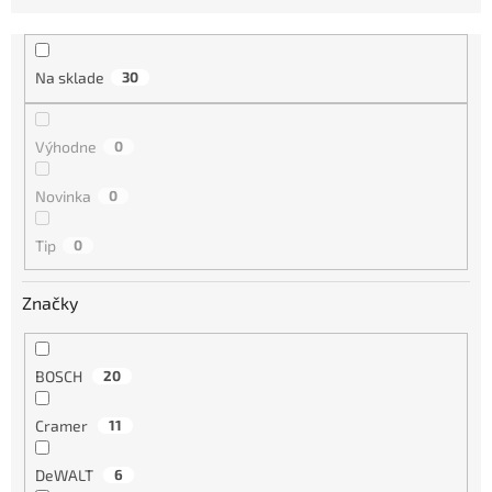
e
n
i
Na sklade
30
e
p
r
Výhodne
0
o
d
Novinka
0
u
k
Tip
0
t
o
Značky
v
BOSCH
20
Cramer
11
DeWALT
6