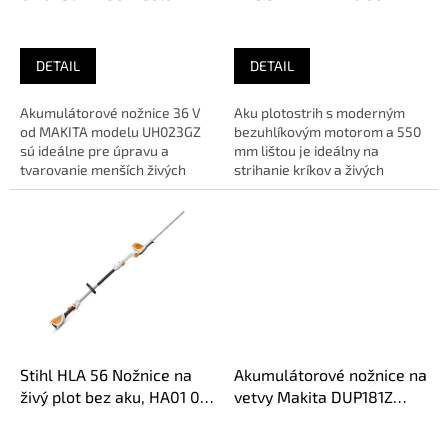
k
akumulátora a nabíjačky
t
o
DETAIL
DETAIL
v
Akumulátorové nožnice 36 V
Aku plotostrih s moderným
od MAKITA modelu UH023GZ
bezuhlíkovým motorom a 550
sú ideálne pre úpravu a
mm lištou je ideálny na
tvarovanie menších živých
strihanie kríkov a živých
plotov. Ich ergonomický dizajn
plotov. Otočná rukoväť a...
a...
Stihl HLA 56 Nožnice na
Akumulátorové nožnice na
živý plot bez aku, HA01 011
vetvy Makita DUP181Z
2914
(bez aku)