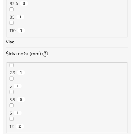
82.4
3
85
1
110
1
Viac
Šírka noža (mm)
?
2.9
1
5
1
5.5
8
6
1
12
2