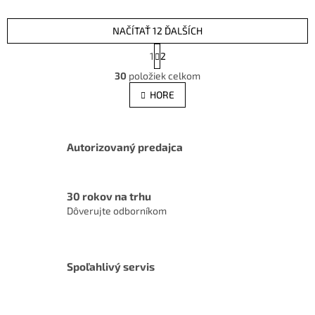
NAČÍTAŤ 12 ĎALŠÍCH
S
1
2
t
O
r
30
položiek celkom
v
á
l
HORE
n
á
k
d
o
v
a
a
Autorizovaný predajca
c
n
i
i
e
e
p
30 rokov na trhu
r
Dôverujte odborníkom
v
k
y
v
Spoľahlivý servis
ý
p
i
s