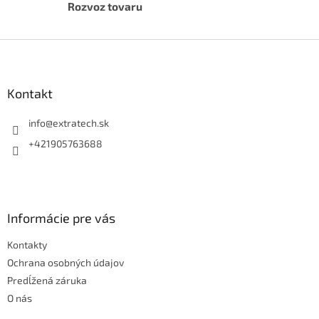
u
Rozvoz tovaru
Z
á
p
ä
Kontakt
t
i
info
@
extratech.sk
e
+421905763688
Informácie pre vás
Kontakty
Ochrana osobných údajov
Predĺžená záruka
O nás