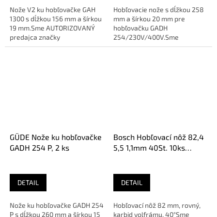
Nože V2 ku hobľovačke GAH
Hobľovacie nože s dĺžkou 258
1300 s dĺžkou 156 mm a šírkou
mm a šírkou 20 mm pre
19 mm.Sme AUTORIZOVANÝ
hobľovačku GADH
predajca značky
254/230V/400V.Sme
AUTORIZOVANÝ predajca
značky
GÜDE Nože ku hobľovačke
Bosch Hobľovací nôž 82,4
GADH 254 P, 2 ks
5,5 1,1mm 40St. 10ks
2607001292
DETAIL
DETAIL
Nože ku hobľovačke GADH 254
Hobľovací nôž 82 mm, rovný,
P s dĺžkou 260 mm a šírkou 15
karbid volfrámu, 40°Sme