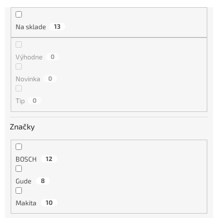
e
n
i
Na sklade
13
e
p
r
Výhodne
0
o
d
Novinka
0
u
k
Tip
0
t
o
Značky
v
BOSCH
12
Gude
8
Makita
10