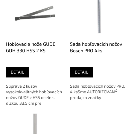
p
i
s
p
r
o
d
Hobľovacie nože GUDE
Sada hobľovacích nožov
u
GDH 330 HSS 2 KS
Bosch PRO 4ks
k
(2.608.838.999)
t
o
DETAIL
DETAIL
v
Súprava 2 kusov
Sada hobľovacích nožov PRO,
vysokokvalitných hobľovacích
4 ksSme AUTORIZOVANÝ
nožov GUDE z HSS ocele s
predajca značky
dĺžkou 33,5 cm pre
hrúbkovaciu hobľovačku GDH
330.✔️ Vyrobené z...