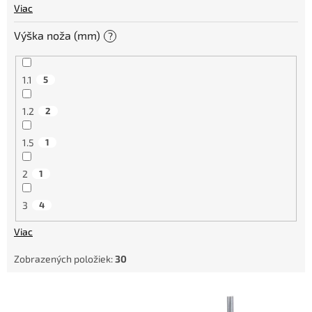
Viac
Výška noža (mm)
?
1.1
5
1.2
2
1.5
1
2
1
3
4
Viac
Zobrazených položiek:
30
V
ý