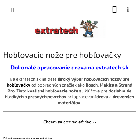
Prejsť
NÁKUP
na
obsah
KOŠÍK
Hobľovacie nože pre hobľovačky
Dokonalé opracovanie dreva na extratech.sk
Na extratech.sk nájdete
široký výber hobľovacích nožov pre
hobľovačky
od popredných značiek ako
Bosch, Makita a Strend
Pro
. Tieto
kvalitné hobľovacie nože
sú kľúčové pre dosiahnutie
hladkých a presných povrchov
pri opracovaní
dreva
a
drevených
materiálov
.
Chcem sa dozvedieť viac
Najpredávanejšie