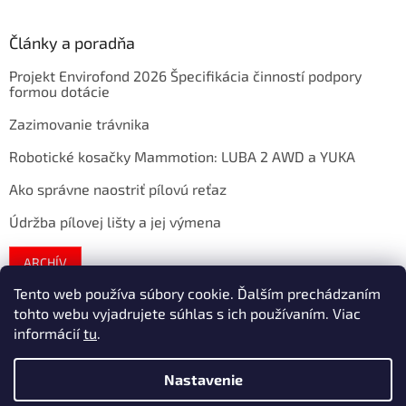
Články a poradňa
Projekt Envirofond 2026 Špecifikácia činností podpory
formou dotácie
Zazimovanie trávnika
Robotické kosačky Mammotion: LUBA 2 AWD a YUKA
Ako správne naostriť pílovú reťaz
Údržba pílovej lišty a jej výmena
ARCHÍV
Tento web používa súbory cookie. Ďalším prechádzaním
tohto webu vyjadrujete súhlas s ich používaním. Viac
Vytvoril Shoptet
informácií
tu
.
Nastavenie
Copyright 2026
extratech
. Všetky práva vyhradené.
Upraviť
nastavenie cookies