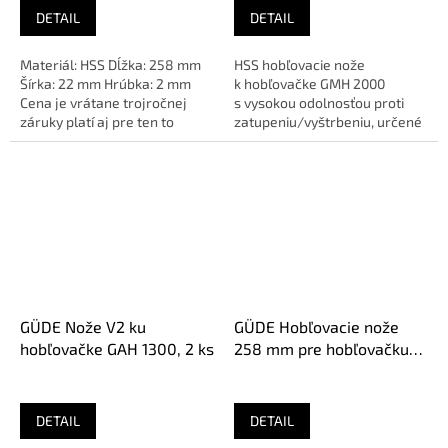
DETAIL
DETAIL
Materiál: HSS Dĺžka: 258 mm
HSS hobľovacie nože
Šírka: 22 mm Hrúbka: 2 mm
k hobľovačke GMH 2000
Cena je vrátane trojročnej
s vysokou odolnosťou proti
záruky platí aj pre ten to
zatupeniu/vyštrbeniu, určené
produkt iba do...
na...
GÜDE Nože V2 ku
GÜDE Hobľovacie nože
hobľovačke GAH 1300, 2 ks
258 mm pre hobľovačku
GADH 254/230V/400V, 2
ks
DETAIL
DETAIL