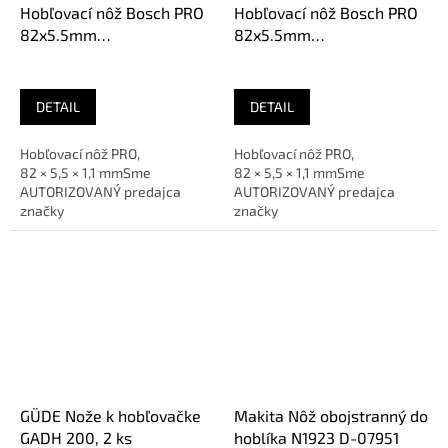
Hobľovací nôž Bosch PRO
Hobľovací nôž Bosch PRO
82x5.5mm
82x5.5mm
(2.608.635.904)
(2.608.635.903)
DETAIL
DETAIL
Hobľovací nôž PRO,
Hobľovací nôž PRO,
82 × 5,5 × 1,1 mmSme
82 × 5,5 × 1,1 mmSme
AUTORIZOVANÝ predajca
AUTORIZOVANÝ predajca
značky
značky
GÜDE Nože k hobľovačke
Makita Nôž obojstranný do
GADH 200, 2 ks
hoblíka N1923 D-07951