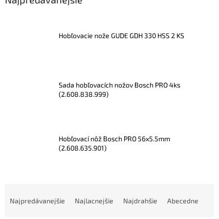
Hobľovacie nože GUDE GDH 330 HSS 2 KS
Sada hobľovacích nožov Bosch PRO 4ks
(2.608.838.999)
Hobľovací nôž Bosch PRO 56x5.5mm
(2.608.635.901)
R
a
Najpredávanejšie
Najlacnejšie
Najdrahšie
Abecedne
d