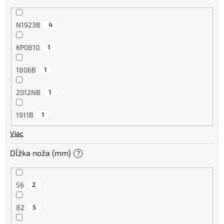
N1923B
4
KP0810
1
1806B
1
2012NB
1
1911B
1
Viac
Dĺžka noža (mm)
?
56
2
82
5