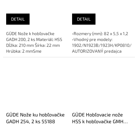
DETAIL
DETAIL
GÜDE Nože k hobľovačke
•Rozmery (mm): 82 x 5,5 x 1,2
GADH 200, 2 ks Materiál: HSS
•Vhodný pre modely:
Dĺžka: 210 mm Šírka: 22 mm
1902/N1923B/1923H/KP0810/C/
Hrúbka: 2 mmSme
AUTORIZOVANÝ predajca
AUTORIZOVANÝ predajca
značky
značky
GÜDE Nože ku hobľovačke
GÜDE Hobľovacie nože
GADH 254, 2 ks 55188
HSS k hobľovačke GMH
2000 2ks (55008)