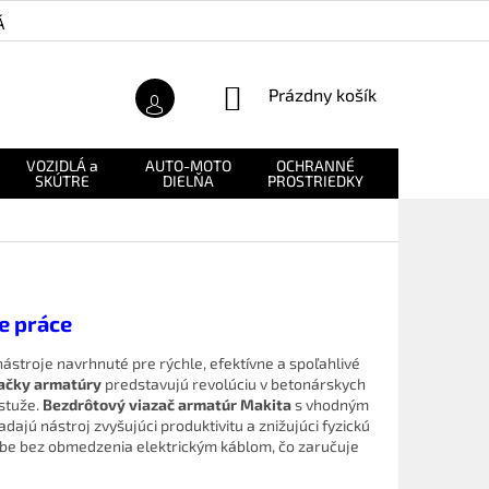
Á ZÁRUKA
O NÁS
NÁKUPNÝ
Prázdny košík
KOŠÍK
VOZIDLÁ a
AUTO-MOTO
OCHRANNÉ
NÁHRADNÉ
SKÚTRE
DIELŇA
PROSTRIEDKY
DIELY
e práce
ástroje navrhnuté pre rýchle, efektívne a spoľahlivé
začky armatúry
predstavujú revolúciu v betonárskych
ýstuže.
Bezdrôtový viazač armatúr
Makita
s vhodným
dajú nástroj zvyšujúci produktivitu a znižujúci fyzickú
be bez obmedzenia elektrickým káblom, čo zaručuje