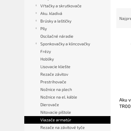
Vŕtačky a skrutkovače
R
Aku. kladivá
a
Najpr
Brúsky a leštičky
d
Píly
e
V
n
Oscilačné náradie
ý
i
Sponkovačky a klincovačky
p
e
Frézy
i
p
Hoblíky
s
r
Lisovacie kliešte
p
o
r
Rezače závitov
d
o
u
Prestrihovače
d
k
Nožnice na plech
u
t
Nožnice na el. káble
Aku v
k
o
Dierovače
TR001
t
v
Nitovacie pištole
o
v
Viazače armatúr
Rezače na závitové tyče