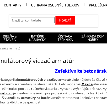
KONTAKTY
OCHRANA OSOBNÝCH ÚDAJOV
PREDĹŽEN
HĽADAŤ
DIELŇA a
BATÉRIE
ČISTIACA
ZÁHRADA DOM
STAVBA
NABÍJAČKY
TECHNIKA
HOBBY
iazače armatúr
mulátorový viazač armatúr
Zefektívnite betonársk
v kategórii
akumulátorových viazačov armatúr ,
kde nájdete špičkové n
e roxorov
a armatúry na staveniskách. Tieto moderné
Makita
aku via
, eliminujúc potrebu ručného viazania a výrazne zrýchľujúc prípravu v
šenstvom
je ideálnym riešením pre profesionálov v stavebníctve, ktorí hľa
. S
viazačkou armatúry na batériu
môžete pracovať kdekoľvek na stav
nu flexibilitu a bezpečnosť.