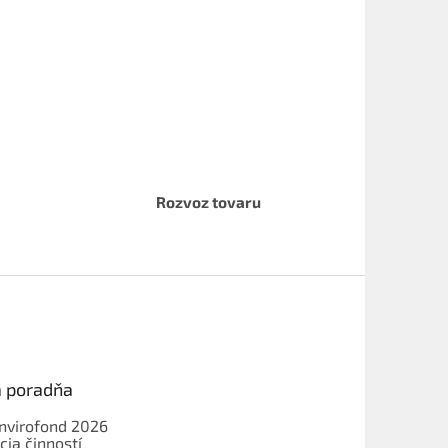
Rozvoz tovaru
a poradňa
Envirofond 2026
cia činností