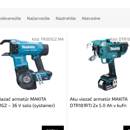
edávanejšie
Najlacnejšie
Najdrahšie
Abecedne
Kód:
TR001GZ MA
Kód:
DTR18
iazač armatúr MAKITA
Aku viazač armatúr MAKITA
GZ – 36 V solo (systainer)
DTR181RTJ 2x 5.0 Ah v kufri