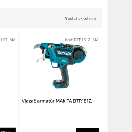
4
položiek celkom
1RTJ MA
Kód:
DTR181ZJ MA
Viazač armatúr MAKITA DTR181ZJ