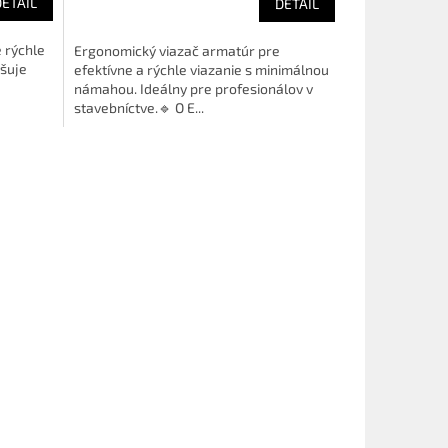
DETAIL
DETAIL
 rýchle
Ergonomický viazač armatúr pre
yšuje
efektívne a rýchle viazanie s minimálnou
námahou. Ideálny pre profesionálov v
stavebníctve.🔹 O E...