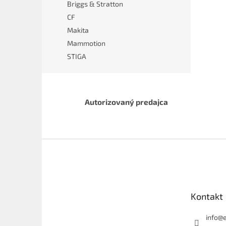
Briggs & Stratton
CF
Makita
Mammotion
STIGA
Autorizovaný predajca
Z
á
p
ä
t
Kontakt
i
e
info
@