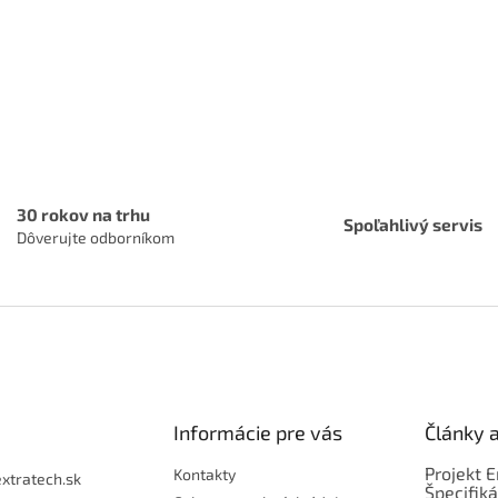
ý
p
i
s
u
30 rokov na trhu
Spoľahlivý servis
Dôverujte odborníkom
Informácie pre vás
Články 
Projekt 
Kontakty
extratech.sk
Špecifiká