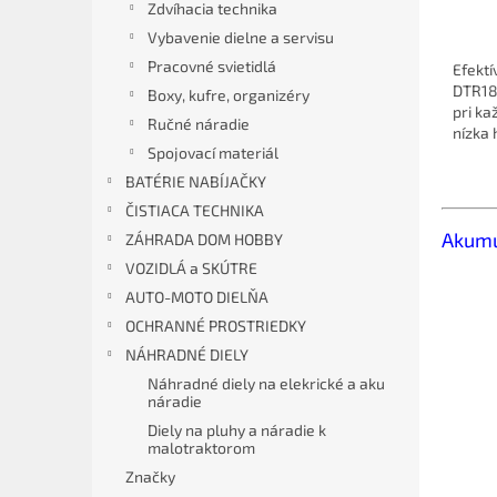
Zdvíhacia technika
Vybavenie dielne a servisu
Pracovné svietidlá
Efektí
DTR18
Boxy, kufre, organizéry
pri ka
Ručné náradie
nízka 
Spojovací materiál
BATÉRIE NABÍJAČKY
ČISTIACA TECHNIKA
Akumu
ZÁHRADA DOM HOBBY
VOZIDLÁ a SKÚTRE
AUTO-MOTO DIELŇA
OCHRANNÉ PROSTRIEDKY
NÁHRADNÉ DIELY
Náhradné diely na elekrické a aku
náradie
Diely na pluhy a náradie k
malotraktorom
Značky