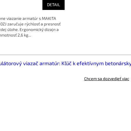
DETAIL
vne viazanie armatúr s MAKITA
0ZJ zaručuje rýchlosť a presnosť
ždej úlohe. Ergonomický dizajn a
hmotnosť 2,6 kg...
O
v
l
látorový viazač armatúr: Kľúč k efektívnym betonárs
á
d
a
Chcem sa dozvedieť viac
c
i
e
p
r
v
k
y
v