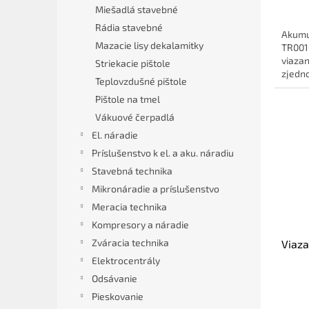
Miešadlá stavebné
Rádia stavebné
Akumu
Mazacie lisy dekalamitky
TR001G
viazan
Striekacie pištole
zjedno
Teplovzdušné pištole
Pištole na tmel
Vákuové čerpadlá
El. náradie
Príslušenstvo k el. a aku. náradiu
Stavebná technika
Mikronáradie a príslušenstvo
Meracia technika
Kompresory a náradie
Zváracia technika
Viaz
Elektrocentrály
Odsávanie
Pieskovanie