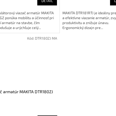
DETAIL
látorový viazač armatúr MAKITA
MAKITA DTR181RTJ je ideálny pre
Z ponúka mobilitu a účinnosť pri
a efektívne viazanie armatúr, zv
í armatúr na stavbe, čím
produktivitu a znižuje únavu.
dušuje a urýchľuje celý...
Ergonomický dizajn pre...
Kód:
DTR180ZJ MA
ač armatúr MAKITA DTR180ZJ