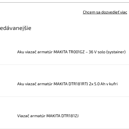
Chcem sa dozvedieť viac
edávanejšie
Aku viazač armatúr MAKITA TR001GZ – 36 V solo (systainer)
Aku viazač armatúr MAKITA DTR181RTJ 2x 5.0 Ah v kufri
Viazač armatúr MAKITA DTR181ZJ