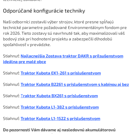
Odporúčané konfigurácie techniky
Naši odborníci zostavili výber strojov, ktoré presne spĺňajú
technické parametre požadované Environmentálnym fondom pre
rok 2026. Tieto zostavy sú navrhnuté tak, aby maximalizovali váš
bodový zisk pri hodnotení projektu a zabezpečili dlhodobú
spoľahlivosť v prevádzke.
Stiahnuť:
Najlacnejšia Zostava traktor DAKR s prílsušenstvom
ideálna pre malé obce
Stiahnuť:
Traktor Kubota EK1-261 s príslušenstvom
Stiahnuť:
Traktor Kubota B2261 s príslušenstvom s kabínou aj bez
Stiahnuť:
T
raktor Kubota BX261 s príslušenstvom
Stiahnuť:
Traktor Kubota L1-382 s príslušenstvom
Stiahnuť:
Traktor Kubota L1-1522 s príslušenstvom
Do pozornosti Vám dávame aj nasledovnú akumulátorovú