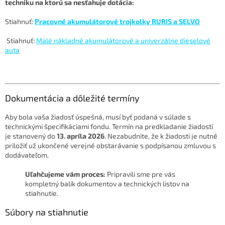
techniku na ktorú sa nesťahuje dotácia:
Stiahnuť:
Pracovné akumulátorové trojkolky RURIS a SELVO
Stiahnuť:
Malé nákladné akumulátorové a univerzálne dieselové
auta
Dokumentácia a dôležité termíny
Aby bola vaša žiadosť úspešná, musí byť podaná v súlade s
technickými špecifikáciami fondu. Termín na predkladanie žiadostí
je stanovený do
13. apríla 2026
. Nezabudnite, že k žiadosti je nutné
priložiť už ukončené verejné obstarávanie s podpísanou zmluvou s
dodávateľom.
Uľahčujeme vám proces:
Pripravili sme pre vás
kompletný balík dokumentov a technických listov na
stiahnutie.
Súbory na stiahnutie