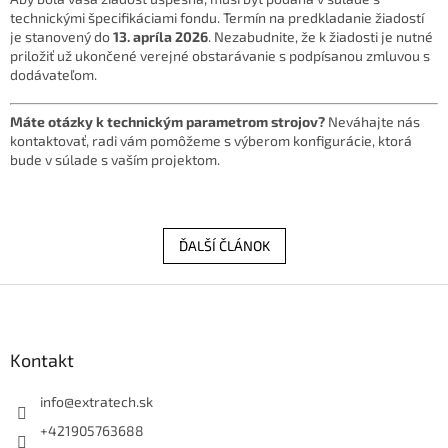
technickými špecifikáciami fondu. Termín na predkladanie žiadostí
je stanovený do
13. apríla 2026
. Nezabudnite, že k žiadosti je nutné
priložiť už ukončené verejné obstarávanie s podpísanou zmluvou s
dodávateľom.
Máte otázky k technickým parametrom strojov?
Neváhajte nás
kontaktovať, radi vám pomôžeme s výberom konfigurácie, ktorá
bude v súlade s vaším projektom.
ĎALŠÍ ČLÁNOK
Z
á
p
ä
Kontakt
t
i
info
@
extratech.sk
e
+421905763688