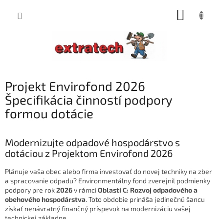
Prejsť
NÁKUP
na
obsah
KOŠÍK
Projekt Envirofond 2026
Špecifikácia činností podpory
formou dotácie
Modernizujte odpadové hospodárstvo s
dotáciou z Projektom Envirofond 2026
Plánuje vaša obec alebo firma investovať do novej techniky na zber
a spracovanie odpadu? Environmentálny fond zverejnil podmienky
podpory pre rok
2026
v rámci
Oblasti C: Rozvoj odpadového a
obehového hospodárstva
. Toto obdobie prináša jedinečnú šancu
získať nenávratný finančný príspevok na modernizáciu vašej
technickej základne.