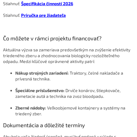
Stiahnuť:
Špecifikácia činností 2026
Stiahnuť:
Príručka pre žiadateľa
Čo môžete v rámci projektu financovať?
Aktuálna výzva sa zameriava predovšetkým na zvýšenie efektivity
triedeného zberu a zhodnocovania biologicky rozložiteľného
odpadu. Medzi kľúčové oprávnené aktivity patrí:
Nákup strojných zariadení:
Traktory, čelné nakladače a
prívesná technika.
Špeciálne príslušenstvo:
Drviče konárov, štiepkovače,
zametacie autá a technika na zvoz bioodpadu.
Zberné nádoby:
Veľkoobjemové kontajnery a systémy na
triedený zber.
Dokumentácia a dôležité termíny
Aby bola vaša žiadosť úspešná, musí byť podaná v súlade s