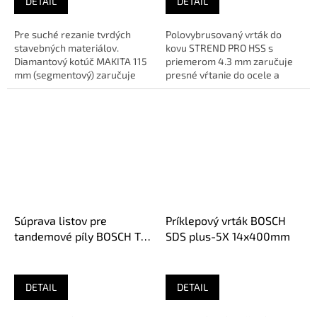
DETAIL
DETAIL
Pre suché rezanie tvrdých
Polovybrusovaný vrták do
stavebných materiálov.
kovu STREND PRO HSS s
Diamantový kotúč MAKITA 115
priemerom 4.3 mm zaručuje
mm (segmentový) zaručuje
presné vŕtanie do ocele a
vysokú rýchlosť a dlhú...
plastov.✔️ Vysoko kvalitná
legovaná...
Súprava listov pre
Príklepový vrták BOSCH
tandemové píly BOSCH TF
SDS plus-5X 14x400mm
300 NHM 360mm 2ks
DETAIL
DETAIL