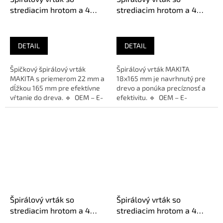
strediacim hrotom a 4
strediacim hrotom a 4
bočnými britmi do dreva
bočnými britmi do dreva
MAKITA, 22x165 mm 1/4"
MAKITA, 18x165 mm 1/4"
DETAIL
DETAIL
Špičkový špirálový vrták
Špirálový vrták MAKITA
MAKITA s priemerom 22 mm a
18x165 mm je navrhnutý pre
dĺžkou 165 mm pre efektívne
drevo a ponúka precíznosť a
vŕtanie do dreva. 🔹 OEM – E-
efektivitu. 🔹 OEM – E-
26674🔹 Použitie –...
26668🔹 Použitie – Drevo🔹...
Špirálový vrták so
Špirálový vrták so
strediacim hrotom a 4
strediacim hrotom a 4
bočnými britmi do dreva
bočnými britmi do dreva