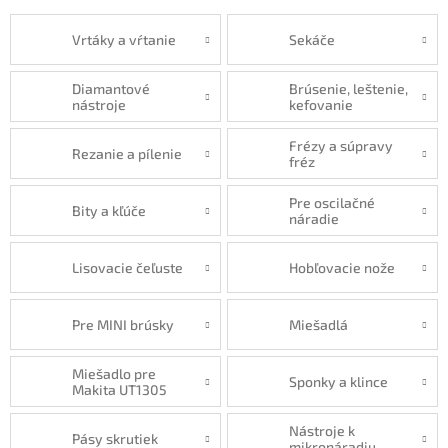
Vrtáky a vŕtanie
Sekáče
Diamantové
Brúsenie, leštenie,
nástroje
kefovanie
Frézy a súpravy
Rezanie a pílenie
fréz
Pre oscilačné
Bity a kľúče
náradie
Lisovacie čeľuste
Hobľovacie nože
Pre MINI brúsky
Miešadlá
Miešadlo pre
Sponky a klince
Makita UT1305
Nástroje k
Pásy skrutiek
mikronáradiu