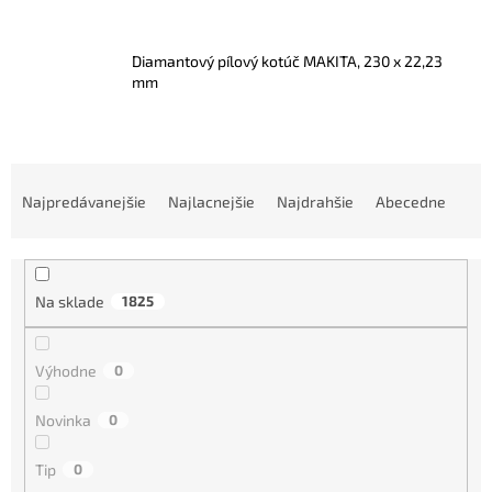
Diamantový pílový kotúč MAKITA, 230 x 22,23
mm
R
a
Najpredávanejšie
Najlacnejšie
Najdrahšie
Abecedne
d
e
n
i
Na sklade
1825
e
p
r
Výhodne
0
o
d
Novinka
0
u
k
Tip
0
t