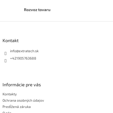
i
s
u
Rozvoz tovaru
Z
á
p
ä
Kontakt
t
i
info
@
extratech.sk
e
+421905763688
Informácie pre vás
Kontakty
Ochrana osobných údajov
Predĺžená záruka
O nás