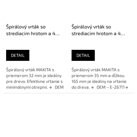
Špirálový vrták so
Špirálový vrták so
strediacim hrotom a 4
strediacim hrotom a 4
bočnými britmi do dreva
bočnými britmi do dreva
MAKITA, 32x165 mm 1/4"
MAKITA, 35x165 mm 1/4"
DETAIL
DETAIL
Špirálový vrták MAKITA s
Špirálový vrták MAKITA s
priemerom 32 mm je ideálny
priemerom 35 mm a dĺžkou
pre drevo. Efektívne vŕtanie s
165 mm je ideálny na vŕtanie
minimálnymi otrepmi. 🔹 OEM
do dreva. 🔹 OEM – E-26711🔹
– E-26705🔹 Použitie...
Použitie – Drevo🔹...