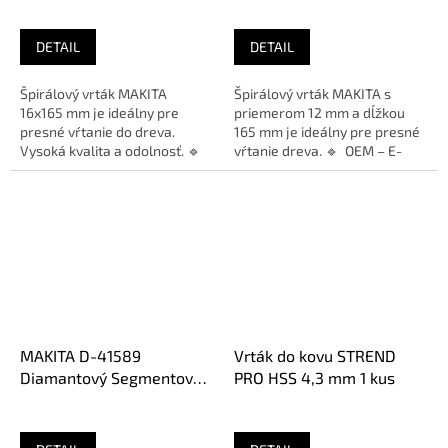
MAKITA, 16x165 mm 1/4"
MAKITA, 12x165 mm 1/4"
DETAIL
DETAIL
Špirálový vrták MAKITA
Špirálový vrták MAKITA s
16x165 mm je ideálny pre
priemerom 12 mm a dĺžkou
presné vŕtanie do dreva.
165 mm je ideálny pre presné
Vysoká kvalita a odolnosť. 🔹
vŕtanie dreva. 🔹 OEM – E-
OEM – E-26652🔹 Použitie –...
26646🔹 Použitie – Drevo🔹...
MAKITA D-41589
Vrták do kovu STREND
Diamantový Segmentový
PRO HSS 4,3 mm 1 kus
Kotúč 115 x 22,23 mm