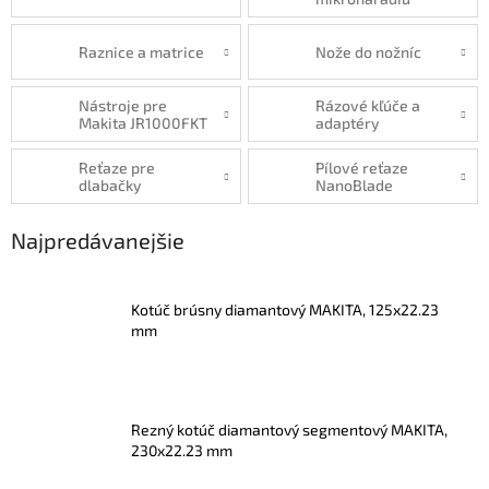
Raznice a matrice
Nože do nožníc
Nástroje pre
Rázové kľúče a
Makita JR1000FKT
adaptéry
Reťaze pre
Pílové reťaze
dlabačky
NanoBlade
Najpredávanejšie
Kotúč brúsny diamantový MAKITA, 125x22.23
mm
Rezný kotúč diamantový segmentový MAKITA,
230x22.23 mm