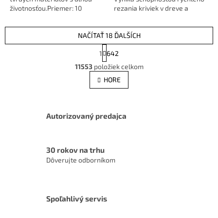
životnosťou.Priemer: 10
rezania kriviek v dreve a
mmPracovná dĺžka: 250
plastoch.Priemer: 3,2...
mmOEM:...
NAČÍTAŤ 18 ĎALŠÍCH
S
1
642
t
O
r
11553
položiek celkom
v
á
l
HORE
n
á
k
d
o
v
a
a
Autorizovaný predajca
c
n
i
i
e
e
p
30 rokov na trhu
r
Dôverujte odborníkom
v
k
y
v
Spoľahlivý servis
ý
p