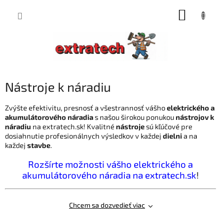
Prejsť
NÁKUP
na
obsah
KOŠÍK
Nástroje k náradiu
Zvýšte efektivitu, presnosť a všestrannosť vášho
elektrického a
akumulátorového náradia
s našou širokou ponukou
nástrojov k
náradiu
na extratech.sk! Kvalitné
nástroje
sú kľúčové pre
dosiahnutie profesionálnych výsledkov v každej
dielni
a na
každej
stavbe
.
Rozšírte možnosti vášho elektrického a
akumulátorového náradia na extratech.sk
!
Chcem sa dozvedieť viac