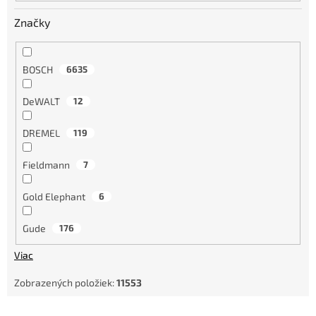
o
Značky
v
BOSCH
6635
DeWALT
12
DREMEL
119
Fieldmann
7
Gold Elephant
6
Gude
176
Viac
Zobrazených položiek:
11553