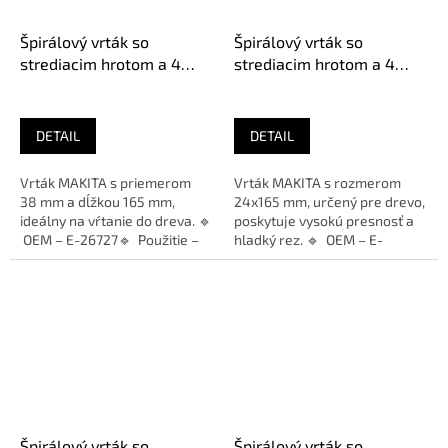
Špirálový vrták so
Špirálový vrták so
strediacim hrotom a 4
strediacim hrotom a 4
bočnými britmi do dreva
bočnými britmi do dreva
MAKITA, 38x165 mm 1/4"
MAKITA, 24x165 mm 1/4"
DETAIL
DETAIL
Vrták MAKITA s priemerom
Vrták MAKITA s rozmerom
38 mm a dĺžkou 165 mm,
24x165 mm, určený pre drevo,
ideálny na vŕtanie do dreva. 🔹
poskytuje vysokú presnosť a
OEM – E-26727🔹 Použitie –
hladký rez. 🔹 OEM – E-
Drevo🔹 Priemer – 38 mm🔹...
26680🔹 Použitie – Drevo🔹...
Špirálový vrták so
Špirálový vrták so