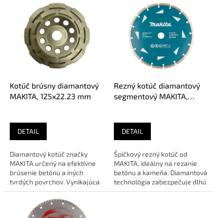
V
ý
p
i
s
p
r
o
d
Kotúč brúsny diamantový
Rezný kotúč diamantový
u
MAKITA, 125x22.23 mm
segmentový MAKITA,
k
230x22.23 mm
t
o
DETAIL
DETAIL
v
Diamantový kotúč značky
Špičkový rezný kotúč od
MAKITA určený na efektívne
MAKITA, ideálny na rezanie
brúsenie betónu a iných
betónu a kameňa. Diamantová
tvrdých povrchov. Vynikajúca
technológia zabezpečuje dlhú
výdrž a presnosť. 🔹 OEM –...
životnosť a precízny rez. 🔹...