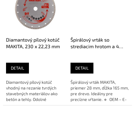
Diamantový pílový kotúč
Špirálový vrták so
MAKITA, 230 x 22,23 mm
strediacim hrotom a 4
bočnými britmi do dreva
MAKITA, 28x165 mm 1/4"
DETAIL
DETAIL
Diamantový pílový kotúč
Špirálový vrták MAKITA,
vhodný na rezanie tvrdých
priemer 28 mm, dĺžka 165 mm,
stavebných materiálov ako
pre drevo. Ideálny pre
betón a tehly. Odolné
precízne vŕtanie. 🔹 OEM – E-
prevedenie pre náročné
26696🔹 Použitie – Drevo🔹...
použitie. 🔹...