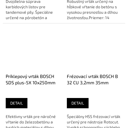
Dvojdielna súprava
Robustný vrták určený na
karbidových listov pre
hĺbkové vŕtanie do betónu s
tandemové píly. Špeciálne
vysokou presnosťou a dlhou
určené na pórobetón a
životnosťou.Priemer: 14
izolačné materiály.Dĺžka: 360
mmPracovná dĺžka: 400
mmMateriál:...
mmOEM:...
Príklepový vrták BOSCH
Frézovací vrták BOSCH B
SDS plus-5X 10x250mm
32 CU 3,2mm 35mm
DETAIL
DETAIL
Efektívny vrták pre náročné
Špeciálny HSS frézovací vrták
vŕtanie do železobetónu a
určený pre nástroje Rotocut.
tvrdých materiálov s dlhou
Vyniká schopnosťou rýchleho