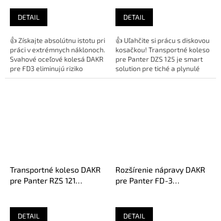
DETAIL
DETAIL
👍 Získajte absolútnu istotu pri
👍 Uľahčite si prácu s diskovou
práci v extrémnych náklonoch.
kosačkou! Transportné koleso
Svahové oceľové kolesá DAKR
pre Panter DZS 125 je smart
pre FD3 eliminujú riziko
solution pre tiché a plynulé
defektu a zabezpečujú...
presuny po asfalte k...
Transportné koleso DAKR
Rozšírenie nápravy DAKR
pre Panter RZS 121
pre Panter FD-3
01236.011
01236.003
DETAIL
DETAIL