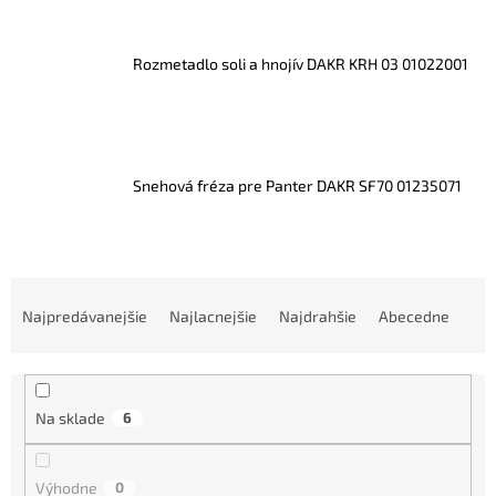
Rozmetadlo soli a hnojív DAKR KRH 03 01022001
Snehová fréza pre Panter DAKR SF70 01235071
R
a
Najpredávanejšie
Najlacnejšie
Najdrahšie
Abecedne
d
e
n
i
Na sklade
6
e
p
r
Výhodne
0