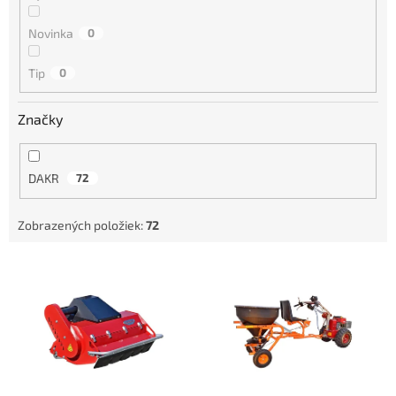
o
d
Novinka
0
u
k
Tip
0
t
o
Značky
v
DAKR
72
Zobrazených položiek:
72
V
ý
p
i
s
p
r