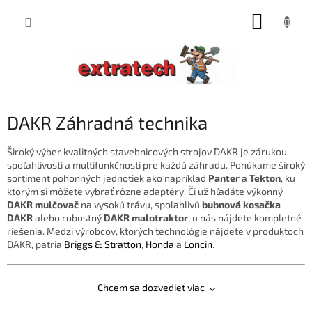
Prejsť
NÁKUP
na
obsah
KOŠÍK
DAKR Záhradná technika
Široký výber kvalitných stavebnicových strojov DAKR je zárukou
spoľahlivosti a multifunkčnosti pre každú záhradu. Ponúkame široký
sortiment pohonných jednotiek ako napríklad
Panter
a
Tekton
, ku
ktorým si môžete vybrať rôzne adaptéry. Či už hľadáte výkonný
DAKR mulčovač
na vysokú trávu, spoľahlivú
bubnová kosačka
DAKR
alebo robustný
DAKR malotraktor
, u nás nájdete kompletné
riešenia. Medzi výrobcov, ktorých technológie nájdete v produktoch
DAKR, patria
Briggs & Stratton
,
Honda
a
Loncin
.
Chcem sa dozvedieť viac