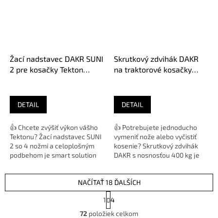
Žací nadstavec DAKR SUNI
Skrutkový zdvihák DAKR
2 pre kosačky Tekton
na traktorové kosačky
01235.181
01235.166
DETAIL
DETAIL
👍 Chcete zvýšiť výkon vášho
👍 Potrebujete jednoducho
Tektonu? Žací nadstavec SUNI
vymeniť nože alebo vyčistiť
2 so 4 nožmi a celoplošným
kosenie? Skrutkový zdvihák
podbehom je smart solution
DAKR s nosnosťou 400 kg je
pre perfektné kosenie...
smart solution pre každého...
NAČÍTAŤ 18 ĎALŠÍCH
S
1
4
t
O
r
72
položiek celkom
v