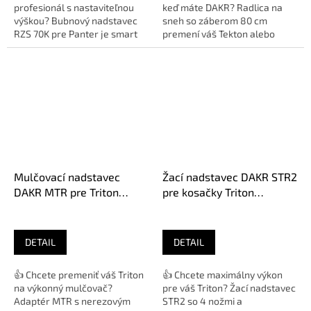
profesionál s nastaviteľnou
keď máte DAKR? Radlica na
výškou? Bubnový nadstavec
sneh so záberom 80 cm
RZS 70K pre Panter je smart
premení váš Tekton alebo
solution pre kosenie trávy v 3...
Triton na výkonný zimný stroj.
Je...
Mulčovací nadstavec
Žací nadstavec DAKR STR2
DAKR MTR pre Triton
pre kosačky Triton
01235.284
01235.281
DETAIL
DETAIL
👍 Chcete premeniť váš Triton
👍 Chcete maximálny výkon
na výkonný mulčovač?
pre váš Triton? Žací nadstavec
Adaptér MTR s nerezovým
STR2 so 4 nožmi a