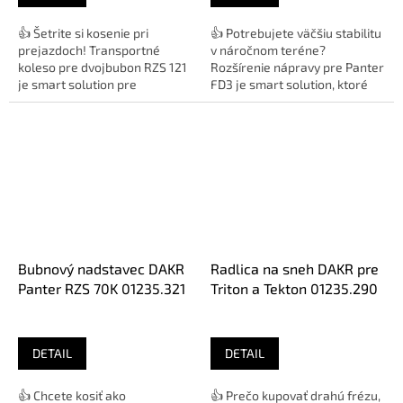
👍 Šetrite si kosenie pri
👍 Potrebujete väčšiu stabilitu
prejazdoch! Transportné
v náročnom teréne?
koleso pre dvojbubon RZS 121
Rozšírenie nápravy pre Panter
je smart solution pre
FD3 je smart solution, ktoré
jednoduché presuny stroja po
zvýši rozchod kolies pre...
asfalte...
Bubnový nadstavec DAKR
Radlica na sneh DAKR pre
Panter RZS 70K 01235.321
Triton a Tekton 01235.290
DETAIL
DETAIL
👍 Chcete kosiť ako
👍 Prečo kupovať drahú frézu,