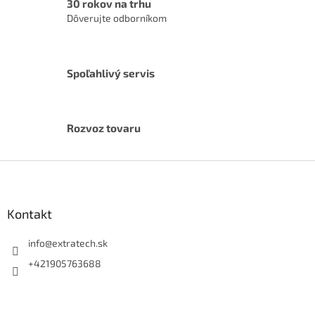
30 rokov na trhu
Dôverujte odborníkom
Spoľahlivý servis
Rozvoz tovaru
Z
á
p
ä
Kontakt
t
i
info
@
extratech.sk
e
+421905763688