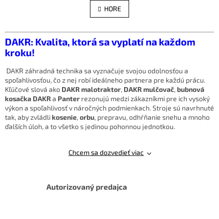
á
l
HORE
n
á
k
d
o
v
a
DAKR: Kvalita, ktorá sa vyplatí na každom
a
c
kroku!
n
i
i
e
e
DAKR záhradná technika sa vyznačuje svojou odolnosťou a
p
spoľahlivosťou, čo z nej robí ideálneho partnera pre každú prácu.
r
Kľúčové slová ako
DAKR malotraktor
,
DAKR mulčovač
,
bubnová
v
kosačka DAKR
a
Panter
rezonujú medzi zákazníkmi pre ich vysoký
k
výkon a spoľahlivosť v náročných podmienkach. Stroje sú navrhnuté
y
tak, aby zvládli
kosenie
,
orbu
, prepravu, odhŕňanie snehu a mnoho
v
ďalších úloh, a to všetko s jedinou pohonnou jednotkou.
ý
p
i
Chcem sa dozvedieť viac
s
u
Autorizovaný predajca