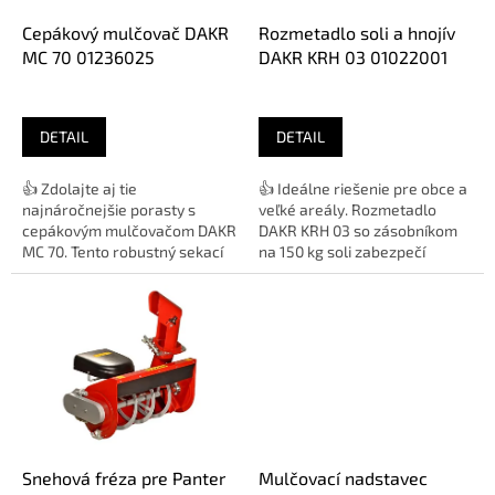
o
d
Cepákový mulčovač DAKR
Rozmetadlo soli a hnojív
u
MC 70 01236025
DAKR KRH 03 01022001
k
t
o
DETAIL
DETAIL
v
👍 Zdolajte aj tie
👍 Ideálne riešenie pre obce a
najnáročnejšie porasty s
veľké areály. Rozmetadlo
cepákovým mulčovačom DAKR
DAKR KRH 03 so zásobníkom
MC 70. Tento robustný sekací
na 150 kg soli zabezpečí
nástavec je navrhnutý pre
bezpečné chodníky a
mulčovanie...
parkoviská...
Snehová fréza pre Panter
Mulčovací nadstavec