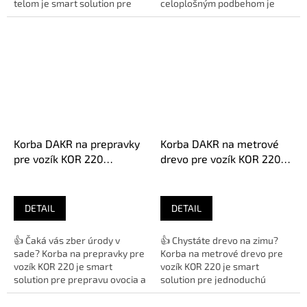
telom je smart solution pre
celoplošným podbehom je
ekologické kosenie trávy bez...
smart solution pre precízne
kosenie...
Korba DAKR na prepravky
Korba DAKR na metrové
pre vozík KOR 220
drevo pre vozík KOR 220
01235.189
01235.185
DETAIL
DETAIL
👍 Čaká vás zber úrody v
👍 Chystáte drevo na zimu?
sade? Korba na prepravky pre
Korba na metrové drevo pre
vozík KOR 220 je smart
vozík KOR 220 je smart
solution pre prepravu ovocia a
solution pre jednoduchú
zeleniny s kapacitou až 4...
prepravu kmeňov a polien s
nosnosťou...