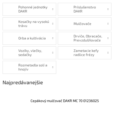
Pohonné jednotky
Príslušenstvo
DAKR
DAKR
Kosačky na vysokú
Mulčovače
trávu
Drviče, Obracače,
Orba a kultivácia
Prevzdušňovače
Vozíky, vlečky,
Zametacie kefy
sedačky
radlice frézy
Rozmetadla solí a
hnojív
Najpredávanejšie
Cepákový mulčovač DAKR MC 70 01236025