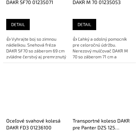
DAKR SF70 01235071
DAKR M 70 01235053
DETAIL
DETAIL
👍 Vyhrajte boj so zimnou
👍 Ľahký a odolný pomocník
nádielkou. Snehová fréza
pre celoročnú údržbu.
DAKR SF70 so záberom 69 cm
Nerezový mulčovač DAKR M
zvládne čerstvý aj premrznutý
70 so záberom 71 cm a
sneh. Vďaka natáčaciemu
centrálnym nastavením výšky
komínu...
je ideálny pre...
Oceľové svahové kolesá
Transportné koleso DAKR
DAKR FD3 01236100
pre Panter DZS 125
01236.012