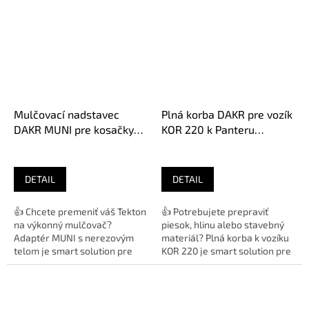
Mulčovací nadstavec
Plná korba DAKR pre vozík
DAKR MUNI pre kosačky
KOR 220 k Panteru
Tekton 01235.184
01235.183
DETAIL
DETAIL
👍 Chcete premeniť váš Tekton
👍 Potrebujete prepraviť
na výkonný mulčovač?
piesok, hlinu alebo stavebný
Adaptér MUNI s nerezovým
materiál? Plná korba k vozíku
telom je smart solution pre
KOR 220 je smart solution pre
ekologické kosenie trávy bez...
váš Panter s nosnosťou...