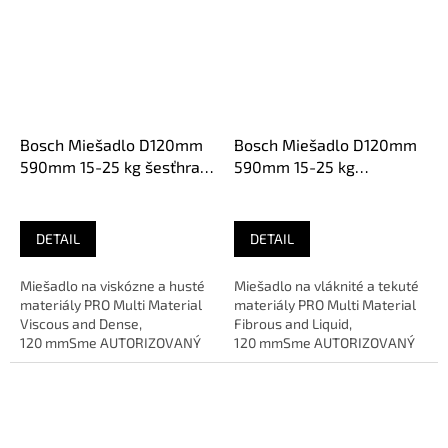
Bosch Miešadlo D120mm
Bosch Miešadlo D120mm
590mm 15-25 kg šesťhran
590mm 15-25 kg
2607990015
2607990014
DETAIL
DETAIL
Miešadlo na viskózne a husté
Miešadlo na vláknité a tekuté
materiály PRO Multi Material
materiály PRO Multi Material
Viscous and Dense,
Fibrous and Liquid,
120 mmSme AUTORIZOVANÝ
120 mmSme AUTORIZOVANÝ
predajca značky
predajca značky