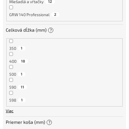
Miešadlá a vŕtačky
12
GRW 140 Professional
2
Celková dĺžka (mm)
?
350
1
400
18
500
1
590
11
598
1
Viac
Priemer koša (mm)
?