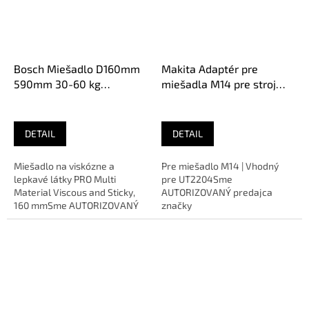
Bosch Miešadlo D160mm
Makita Adaptér pre
590mm 30-60 kg
miešadla M14 pre stroj
2607990017
UT2204. 324929-9
DETAIL
DETAIL
Miešadlo na viskózne a
Pre miešadlo M14 | Vhodný
lepkavé látky PRO Multi
pre UT2204Sme
Material Viscous and Sticky,
AUTORIZOVANÝ predajca
160 mmSme AUTORIZOVANÝ
značky
predajca značky