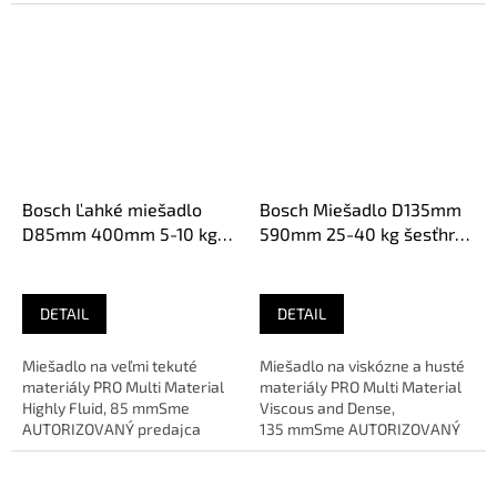
predajca značky
Bosch Ľahké miešadlo
Bosch Miešadlo D135mm
D85mm 400mm 5-10 kg
590mm 25-40 kg šesťhran
šesťhran 2607990025
2607990022
DETAIL
DETAIL
Miešadlo na veľmi tekuté
Miešadlo na viskózne a husté
materiály PRO Multi Material
materiály PRO Multi Material
Highly Fluid, 85 mmSme
Viscous and Dense,
AUTORIZOVANÝ predajca
135 mmSme AUTORIZOVANÝ
značky
predajca značky