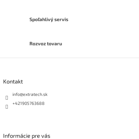
k
y
v
Spoľahlivý servis
ý
p
i
s
u
Rozvoz tovaru
Z
á
p
ä
Kontakt
t
i
info
@
extratech.sk
e
+421905763688
Informácie pre vás