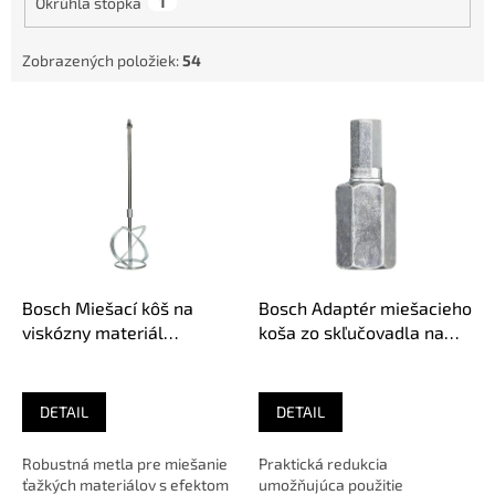
Okrúhla stopka
1
Zobrazených položiek:
54
V
ý
p
i
s
p
r
o
d
Bosch Miešací kôš na
Bosch Adaptér miešacieho
u
viskózny materiál
koša zo skľučovadla na
k
(omietka, malta), 160 mm,
závit M14, 63 mm,
t
M14, miešanie nadol,
2.608.000.893
o
2.608.000.845
DETAIL
DETAIL
v
Robustná metla pre miešanie
Praktická redukcia
ťažkých materiálov s efektom
umožňujúca použitie