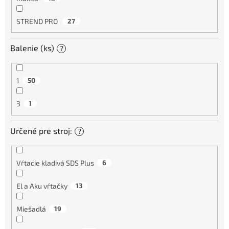
STREND PRO
27
Balenie (ks)
?
1
50
3
1
Určené pre stroj:
?
Vŕtacie kladivá SDS Plus
6
El a Aku vŕtačky
13
Miešadlá
19