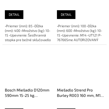
DETAIL
DETAIL
•Priemer (mm): 85 •Dĺžka
•Priemer (mm): 100 •Dĺžka
(mm): 400 •Množstvo (kg): 10-
(mm): 600 •Množstvo (kg): 10-
15 •Upevnenie: Šesťhranná
15 •Upevnenie: M14 •UT121 P-
stopka pre bežné skľučovadlo
76766Sme AUTORIZOVANÝ
vŕtačky Sme AUTORIZOVANÝ...
predajca značky
Bosch Miešadlo D120mm
Miešadlo Strend Pro
590mm 15-25 kg
Burley R003 160 mm, M14,
2607990016
2160537