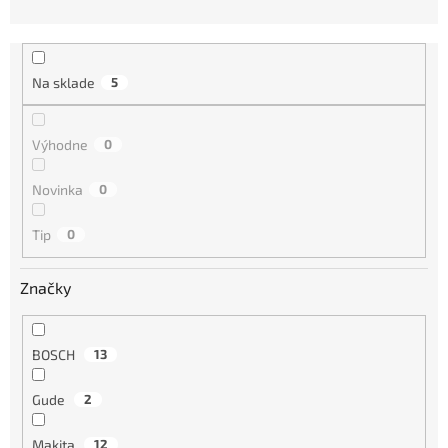
d
e
n
i
Na sklade
5
e
p
r
Výhodne
0
o
d
Novinka
0
u
k
Tip
0
t
o
Značky
v
BOSCH
13
Gude
2
Makita
12