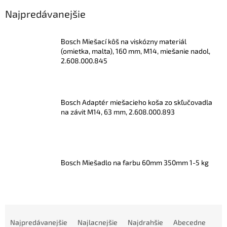
Najpredávanejšie
Bosch Miešací kôš na viskózny materiál
(omietka, malta), 160 mm, M14, miešanie nadol,
2.608.000.845
Bosch Adaptér miešacieho koša zo skľučovadla
na závit M14, 63 mm, 2.608.000.893
Bosch Miešadlo na farbu 60mm 350mm 1-5 kg
R
a
Najpredávanejšie
Najlacnejšie
Najdrahšie
Abecedne