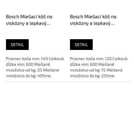
Bosch Miešací kôš na
Bosch Miešací kôš na
viskózny a lepkavý
viskózny a lepkavý
materiál, D 140 mm
materiál, D 120 mm
2608000843
2608000842
DETAIL
DETAIL
Priemer koša mm: 140 Celková
Priemer koša mm: 120 Celková
dĺžka mm: 600 Miešané
dĺžka mm: 600 Miešané
množstvo od kg: 25 Miešané
množstvo od kg: 15 Miešané
množstvo do kg: 40Sme
množstvo do kg: 25Sme
AUTORIZOVANÝ predajca
AUTORIZOVANÝ predajca
značky
značky