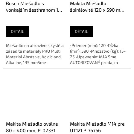
Bosch Miešadlo s
Makita Miešadlo
vonkajším šesťhranom 135
špirálovité 120 x 590 mm,
mm, 590 mm, 25 - 40 kg
P-22056
DETAIL
DETAIL
Miešadlo na abrazívne, kyslé a
•Priemer (mm): 120 •Dĺžka
zásadité materiály PRO Multi
(mm): 590 •Množstvo (kg): 15-
Material Abrasive, Acidic and
25 •Upevnenie: M14 Sme
Alkaline, 135 mmSme
AUTORIZOVANÝ predajca
AUTORIZOVANÝ predajca
značky
značky
Makita Miešadlo oválne
Makita Miešadlo M14 pre
80 x 400 mm, P-02331
UT121 P-76766