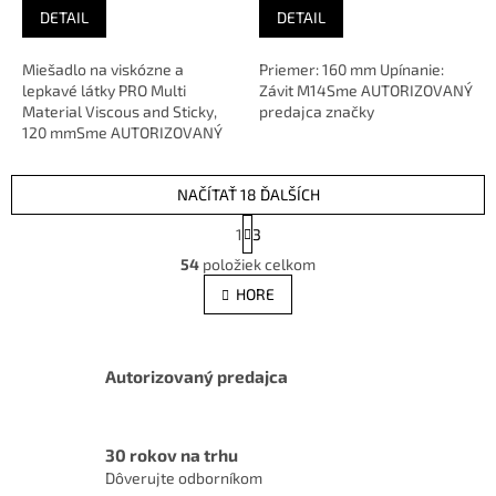
DETAIL
DETAIL
Miešadlo na viskózne a
Priemer: 160 mm Upínanie:
lepkavé látky PRO Multi
Závit M14Sme AUTORIZOVANÝ
Material Viscous and Sticky,
predajca značky
120 mmSme AUTORIZOVANÝ
predajca značky
NAČÍTAŤ 18 ĎALŠÍCH
S
1
3
t
O
r
54
položiek celkom
v
á
l
HORE
n
á
k
d
o
v
a
a
Autorizovaný predajca
c
n
i
i
e
e
p
30 rokov na trhu
r
Dôverujte odborníkom
v