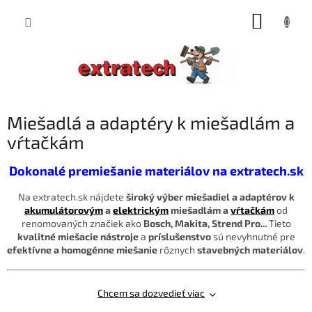
Prejsť
NÁKUP
na
obsah
KOŠÍK
Miešadlá a adaptéry k miešadlám a
vŕtačkám
Dokonalé premiešanie materiálov na extratech.sk
Na extratech.sk nájdete
široký výber miešadiel a adaptérov k
akumulátorovým
a
elektrickým
miešadlám a
vŕtačkám
od
renomovaných značiek ako
Bosch, Makita, Strend Pro...
Tieto
kvalitné miešacie nástroje
a
príslušenstvo
sú nevyhnutné pre
efektívne a homogénne miešanie
rôznych
stavebných materiálov
.
Chcem sa dozvedieť viac