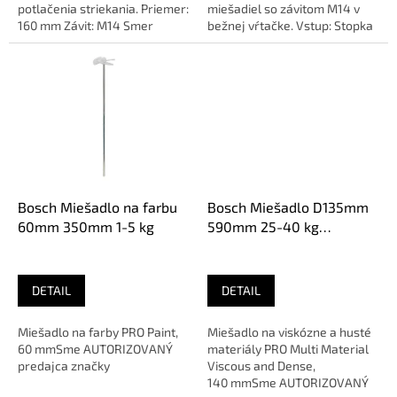
potlačenia striekania. Priemer:
miešadiel so závitom M14 v
160 mm Závit: M14 Smer
bežnej vŕtačke. Vstup: Stopka
miešania: Nadol (bez...
pre skľučovadlo Výstup:
Vnútorný závit...
Bosch Miešadlo na farbu
Bosch Miešadlo D135mm
60mm 350mm 1-5 kg
590mm 25-40 kg
3609201038
DETAIL
DETAIL
Miešadlo na farby PRO Paint,
Miešadlo na viskózne a husté
60 mmSme AUTORIZOVANÝ
materiály PRO Multi Material
predajca značky
Viscous and Dense,
140 mmSme AUTORIZOVANÝ