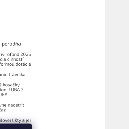
a poradňa
Envirofond 2026
cia činností
formou dotácie
nie trávnika
é kosačky
on: LUBA 2
UKA
vne naostriť
ťaz
lovej lišty a jej