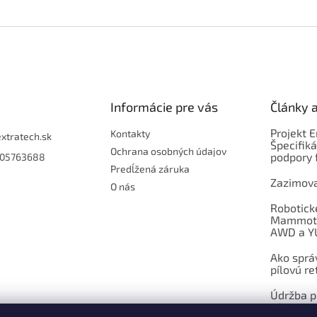
i
e
p
r
v
k
y
Informácie pre vás
Články 
v
ý
Projekt 
p
Kontakty
extratech.sk
Špecifiká
i
Ochrana osobných údajov
podpory 
05763688
s
Predĺžená záruka
u
Zazimova
O nás
Robotick
Mammoti
AWD a Y
Ako sprá
pílovú re
Údržba pí
výmena