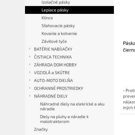
Izolačné pásky
Lepiace pásky
Klince
Sťahovacie pásky
Kovanie a kotvenie
Závitové tyče
Páska
BATÉRIE NABÍJAČKY
čiern
ČISTIACA TECHNIKA
ZÁHRADA DOM HOBBY
VOZIDLÁ a SKÚTRE
AUTO-MOTO DIELŇA
OCHRANNÉ PROSTRIEDKY
- Prot
preven
NÁHRADNÉ DIELY
nájazd
Náhradné diely na elekrické a aku
iných 
náradie
Diely na pluhy a náradie k
malotraktorom
Značky