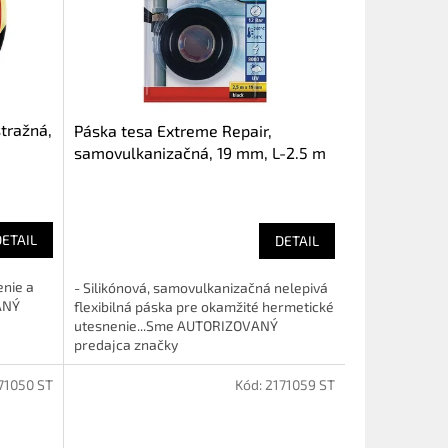
tražná,
Páska tesa Extreme Repair,
samovulkanizačná, 19 mm, L-2.5 m
DETAIL
DETAIL
enie a
- Silikónová, samovulkanizačná nelepivá
ANÝ
flexibilná páska pre okamžité hermetické
utesnenie...Sme AUTORIZOVANÝ
predajca značky
71050 ST
Kód:
2171059 ST