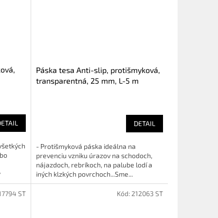
ková,
Páska tesa Anti-slip, protišmyková,
transparentná, 25 mm, L-5 m
DETAIL
DETAIL
všetkých
- Protišmyková páska ideálna na
ebo
prevenciu vzniku úrazov na schodoch,
nájazdoch, rebríkoch, na palube lodí a
y
iných klzkých povrchoch...Sme...
17794 ST
Kód:
212063 ST