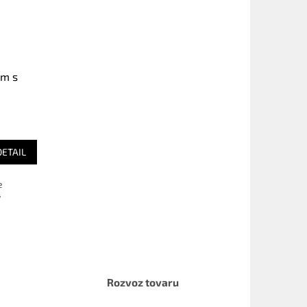
mm s
DETAIL
e
y
Rozvoz tovaru