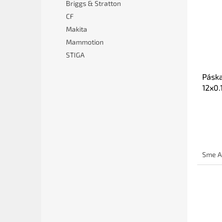
Briggs & Stratton
CF
Makita
Mammotion
STIGA
Páska
12x0.
Sme A