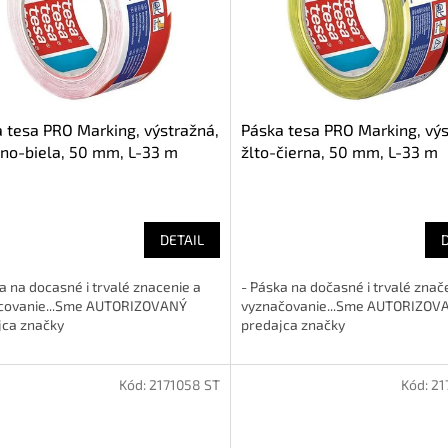
 tesa PRO Marking, výstražná,
Páska tesa PRO Marking, výs
no-biela, 50 mm, L-33 m
žlto-čierna, 50 mm, L-33 m
DETAIL
a na docasné i trvalé znacenie a
- Páska na dočasné i trvalé znač
covanie...Sme AUTORIZOVANÝ
vyznačovanie...Sme AUTORIZOV
jca značky
predajca značky
Kód:
2171058 ST
Kód:
21