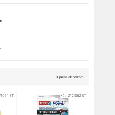
 m
m
11
položiek celkom
71064 ST
Kód:
2171062 ST