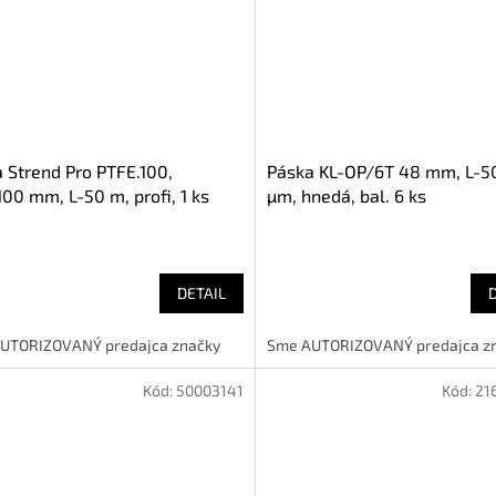
 Strend Pro PTFE.100,
Páska KL-OP/6T 48 mm, L-5
100 mm, L-50 m, profi, 1 ks
µm, hnedá, bal. 6 ks
DETAIL
UTORIZOVANÝ predajca značky
Sme AUTORIZOVANÝ predajca z
Kód:
50003141
Kód:
21