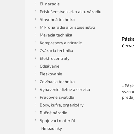
s
r
El. náradie
p
o
Príslušenstvo k el. a aku. náradiu
r
d
Stavebná technika
o
u
d
k
Mikronáradie a príslušenstvo
u
t
Meracia technika
Páska
k
o
Kompresory a náradie
červe
t
v
Zváracia technika
o
Elektrocentrály
v
Odsávanie
Pieskovanie
Zdvíhacia technika
- Pásk
Vybavenie dielne a servisu
vyzna
Pracovné svietidlá
preda
Boxy, kufre, organizéry
Ručné náradie
Spojovací materiál
Hmoždinky