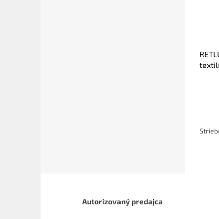
RETLU
texti
Strieb
Autorizovaný predajca