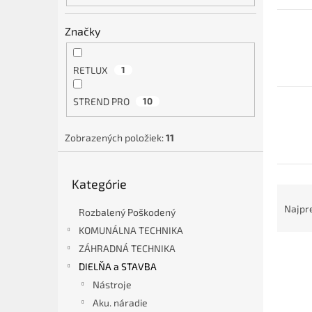
Značky
RETLUX
1
STREND PRO
10
Zobrazených položiek:
11
Preskočiť
Kategórie
kategórie
R
a
Najpr
Rozbalený Poškodený
d
KOMUNÁLNA TECHNIKA
e
ZÁHRADNÁ TECHNIKA
V
n
ý
i
DIELŇA a STAVBA
p
e
Nástroje
i
p
Aku. náradie