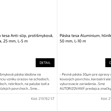
 tesa Anti-slip, protišmyková,
Páska tesa Aluminium, hliní
a, 25 mm, L-5 m
50 mm, L-10 m
DETAIL
išmyková páska ideálna na
- Pevná páska 30µm pre opravy 
ciu vzniku úrazov na schodoch,
kovových povrchov, karosérií al
och, rebríkoch, na palube lodí a
vykurovacie zariadenia...Sme
klzkých povrchoch...Sme...
AUTORIZOVANÝ predajca značk
Kód:
219782 ST
Kód:
2