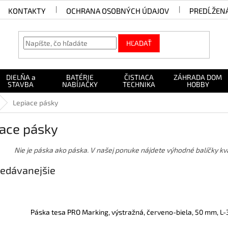
KONTAKTY
OCHRANA OSOBNÝCH ÚDAJOV
PREDĹŽEN
HĽADAŤ
DIELŇA a
BATÉRIE
ČISTIACA
ZÁHRADA DOM
STAVBA
NABÍJAČKY
TECHNIKA
HOBBY
Lepiace pásky
iace pásky
Nie je páska ako páska. V našej ponuke nájdete výhodné balíčky kva
edávanejšie
Páska tesa PRO Marking, výstražná, červeno-biela, 50 mm, L