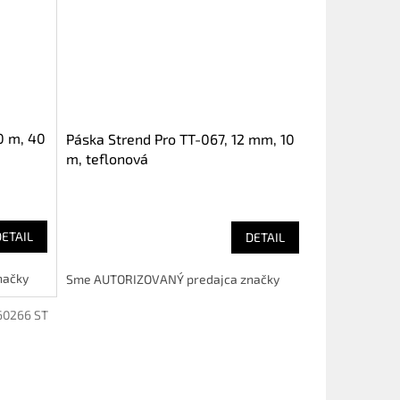
0 m, 40
Páska Strend Pro TT-067, 12 mm, 10
m, teflonová
DETAIL
DETAIL
načky
Sme AUTORIZOVANÝ predajca značky
60266 ST