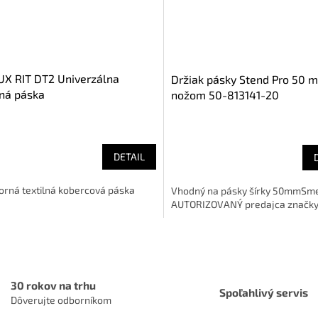
X RIT DT2 Univerzálna
Držiak pásky Stend Pro 50 
lná páska
nožom 50-813141-20
DETAIL
orná textilná kobercová páska
Vhodný na pásky šírky 50mmSm
AUTORIZOVANÝ predajca značk
O
v
l
á
30 rokov na trhu
d
Spoľahlivý servis
Dôverujte odborníkom
a
c