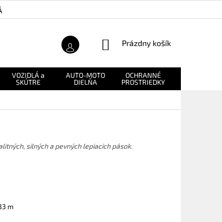
Á ZÁRUKA
O NÁS
NÁKUPNÝ
Prázdny košík
KOŠÍK
VOZIDLÁ a
AUTO-MOTO
OCHRANNÉ
NÁHRADNÉ
SKÚTRE
DIELŇA
PROSTRIEDKY
DIELY
litných, silných a pevných lepiacich pások.
-33 m