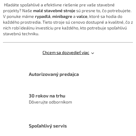
d
Hľadáte spoľahlivé a efektívne riešenie pre vaše stavebné
a
projekty? Naše
malé stavebné stroje
sú presne to, čo potrebujete.
c
V ponuke máme
rypadlá
,
minibagre
a
valce
, ktoré sa hodia do
i
každého prostredia. Tieto stroje sú cenovo dostupné a kvalitné, čo z
e
nich robí ideálnu investíciu pre každého, kto potrebuje spoľahlivú
p
stavebnú techniku.
r
v
k
y
Chcem sa dozvedieť viac
v
ý
p
Autorizovaný predajca
i
s
u
30 rokov na trhu
Dôverujte odborníkom
Spoľahlivý servis