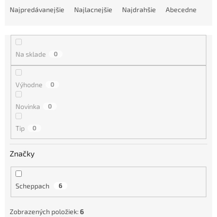
a
Najpredávanejšie
Najlacnejšie
Najdrahšie
Abecedne
d
e
n
i
Na sklade
0
e
p
r
Výhodne
0
o
d
Novinka
0
u
k
Tip
0
t
o
Značky
v
Scheppach
6
Zobrazených položiek:
6