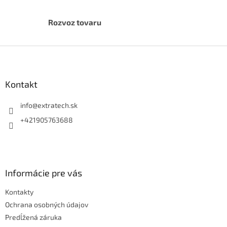
Rozvoz tovaru
Z
á
p
ä
Kontakt
t
i
info
@
extratech.sk
e
+421905763688
Informácie pre vás
Kontakty
Ochrana osobných údajov
Predĺžená záruka