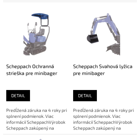
V
ý
p
i
s
p
r
o
d
Scheppach Ochranná
Scheppach Svahová lyžica
u
strieška pre minibager
pre minibager
k
t
o
DETAIL
DETAIL
v
Predĺžená záruka na 4 roky pri
Predĺžená záruka na 4 roky pri
splnení podmienok. Viac
splnení podmienok. Viac
informácií ScheppachVýrobok
informácií ScheppachVýrobok
Scheppach zakúpený na
Scheppach zakúpený na
našom eshope v prípade
našom eshope v prípade
poruchy...
poruchy...