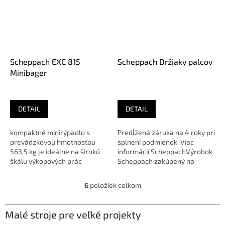
Scheppach EXC 815
Scheppach Držiaky palcov
Minibager
DETAIL
DETAIL
kompaktné minirýpadlo s
Predĺžená záruka na 4 roky pri
prevádzkovou hmotnosťou
splnení podmienok. Viac
563,5 kg je ideálne na širokú
informácií ScheppachVýrobok
škálu výkopových prác
Scheppach zakúpený na
Výrobok Scheppach zakúpený
našom eshope v prípade
na našom...
poruchy...
6
položiek celkom
O
v
l
Malé stroje pre veľké projekty
á