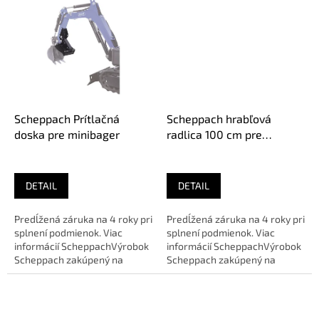
Scheppach Prítlačná
Scheppach hrabľová
doska pre minibager
radlica 100 cm pre
minibager
DETAIL
DETAIL
Predĺžená záruka na 4 roky pri
Predĺžená záruka na 4 roky pri
splnení podmienok. Viac
splnení podmienok. Viac
informácií ScheppachVýrobok
informácií ScheppachVýrobok
Scheppach zakúpený na
Scheppach zakúpený na
našom eshope v prípade
našom eshope v prípade
poruchy...
poruchy...