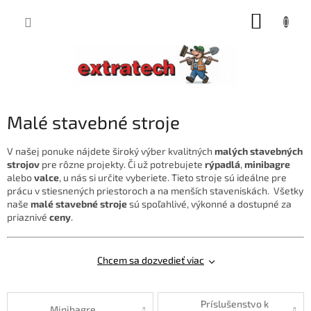
Prejsť
NÁKUP
na
obsah
KOŠÍK
Malé stavebné stroje
V našej ponuke nájdete široký výber kvalitných
malých stavebných
strojov
pre rôzne projekty. Či už potrebujete
rýpadlá
,
minibagre
alebo
valce
, u nás si určite vyberiete. Tieto stroje sú ideálne pre
prácu v stiesnených priestoroch a na menších staveniskách. Všetky
naše
malé stavebné stroje
sú spoľahlivé, výkonné a dostupné za
priaznivé
ceny
.
Chcem sa dozvedieť viac
Príslušenstvo k
Minibagre