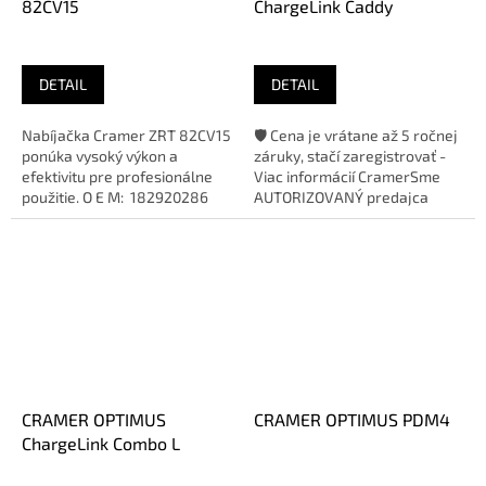
82CV15
ChargeLink Caddy
DETAIL
DETAIL
Nabíjačka Cramer ZRT 82CV15
🛡️ Cena je vrátane až 5 ročnej
ponúka vysoký výkon a
záruky, stačí zaregistrovať -
efektivitu pre profesionálne
Viac informácií CramerSme
použitie. O E M: 182920286
AUTORIZOVANÝ predajca
Maximálny nabíjací...
značky
CRAMER OPTIMUS
CRAMER OPTIMUS PDM4
ChargeLink Combo L