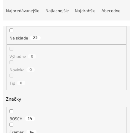
R
a
Najpredávanejšie
Najlacnejšie
Najdrahšie
Abecedne
d
e
n
i
Na sklade
22
e
p
r
Výhodne
0
o
d
Novinka
0
u
k
Tip
0
t
o
Značky
v
BOSCH
14
Cramer
14