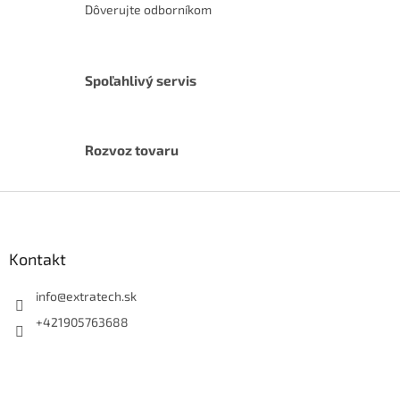
Dôverujte odborníkom
Spoľahlivý servis
Rozvoz tovaru
Z
á
p
ä
Kontakt
t
i
info
@
extratech.sk
e
+421905763688