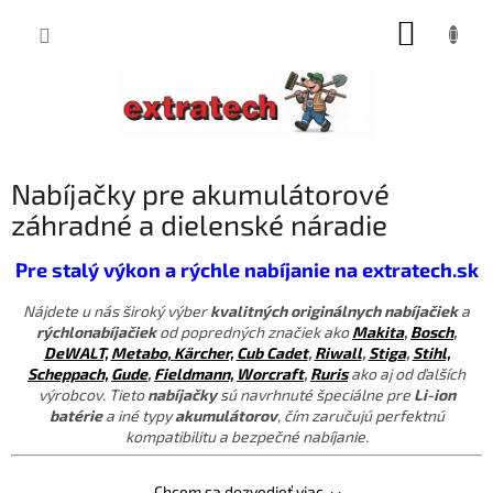
Prejsť
NÁKUP
na
obsah
KOŠÍK
Nabíjačky pre akumulátorové
záhradné a dielenské náradie
Pre stalý výkon a rýchle nabíjanie na extratech.sk
Nájdete u nás široký výber
kvalitných originálnych nabíjačiek
a
rýchlonabíjačiek
od popredných značiek ako
Makita
,
Bosch
,
DeWALT,
Metabo,
Kärcher,
Cub Cadet
,
Riwall
,
Stiga
,
Stihl,
Scheppach,
Gude
,
Fieldmann,
Worcraft
,
Ruris
ako aj od ďalších
výrobcov. Tieto
nabíjačky
sú navrhnuté špeciálne pre
Li-ion
batérie
a iné typy
akumulátorov
, čím zaručujú perfektnú
kompatibilitu a bezpečné nabíjanie.
Chcem sa dozvedieť viac