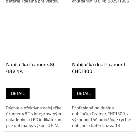
batérie. Ideálna pre všetky
chladením. O E M: 502911986
82V batérie Cramer. O E...
Napätie: 48 V...
Nabíjačka Cramer 48C
Nabíjačka dual Cramer l
48V 4A
CHD1300
DETAIL
DETAIL
Rýchla a efektívna nabíjačka
Profesionálna duálna
Cramer 48C s integrovaným
nabíjačka Cramer CHD1300 s
chladením a LED indikátorom
výkonom 16A umožňuje rýchle
pre optimálny výkon. O E M:
nabíjanie batérií už za 18
502911886...
minút. Ideálna pre efektívne...