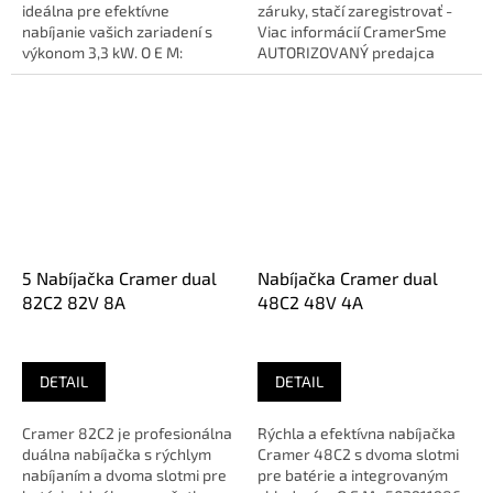
ideálna pre efektívne
záruky, stačí zaregistrovať -
nabíjanie vašich zariadení s
Viac informácií CramerSme
výkonom 3,3 kW. O E M:
AUTORIZOVANÝ predajca
187500086 Výkon...
značky
5 Nabíjačka Cramer dual
Nabíjačka Cramer dual
82C2 82V 8A
48C2 48V 4A
DETAIL
DETAIL
Cramer 82C2 je profesionálna
Rýchla a efektívna nabíjačka
duálna nabíjačka s rýchlym
Cramer 48C2 s dvoma slotmi
nabíjaním a dvoma slotmi pre
pre batérie a integrovaným