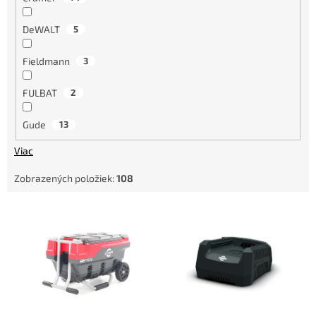
DeWALT
5
Fieldmann
3
FULBAT
2
Gude
13
Viac
Zobrazených položiek:
108
V
ý
p
i
s
p
r