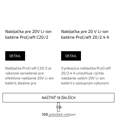
Nabíjačka pre 20V Li-ion
Nabíjačka pre 20 V Li-ion
batérie ProCraft C20/2
batérie ProCraft 20/2.4 A
DETAIL
DETAIL
Nabíjačka ProCraft C20/2 je
Vynikajúca nabíjačka ProCraft
výkonné zariadenie pre
20/2.4 A umožňuje rýchle
efektívne nabíjanie 20V Li-ion
nabíjanie vašich 20V Li-ion
batérií, ideálne pre
batérií s výstupným výkonom
profesionálne a domáce
45W a prúdom 2,4A....
použitie.🔹...
NAČÍTAŤ 18 ĎALŠÍCH
S
1
6
t
O
r
108
položiek celkom
v