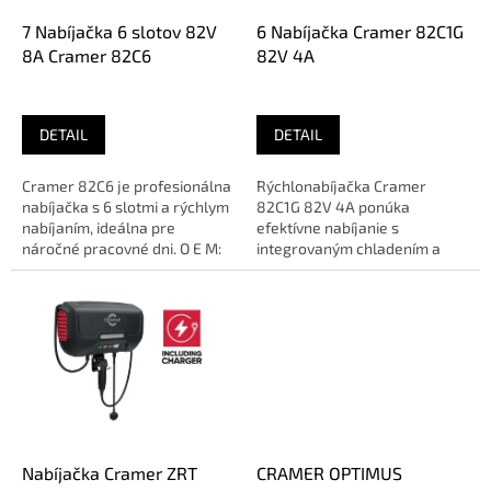
o
d
7 Nabíjačka 6 slotov 82V
6 Nabíjačka Cramer 82C1G
u
8A Cramer 82C6
82V 4A
k
t
o
DETAIL
DETAIL
v
Cramer 82C6 je profesionálna
Rýchlonabíjačka Cramer
nabíjačka s 6 slotmi a rýchlym
82C1G 82V 4A ponúka
nabíjaním, ideálna pre
efektívne nabíjanie s
náročné pracovné dni. O E M:
integrovaným chladením a
182900586...
LED indikátorom stavu.
Kompatibilná so všetkými...
Nabíjačka Cramer ZRT
CRAMER OPTIMUS