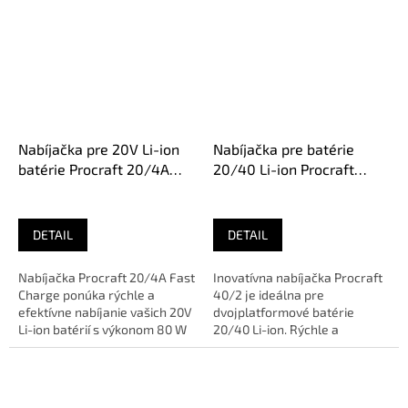
Nabíjačka pre 20V Li-ion
Nabíjačka pre batérie
batérie Procraft 20/4A
20/40 Li-ion Procraft
Fast Charge
40/2
DETAIL
DETAIL
Nabíjačka Procraft 20/4A Fast
Inovatívna nabíjačka Procraft
Charge ponúka rýchle a
40/2 je ideálna pre
efektívne nabíjanie vašich 20V
dvojplatformové batérie
Li-ion batérií s výkonom 80 W
20/40 Li-ion. Rýchle a
a prúdom 4 A. Ideálna...
bezpečné nabíjanie s LED
indikáciou.🔹 O...