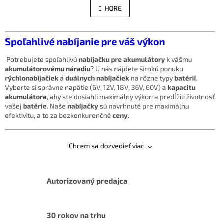
á
l
HORE
n
á
k
d
o
v
a
Spoľahlivé nabíjanie pre váš výkon
a
c
n
i
i
Potrebujete spoľahlivú
nabíjačku pre akumulátory
k vášmu
e
e
akumulátorovému náradiu
? U nás nájdete širokú ponuku
p
rýchlonabíjačiek
a
duálnych nabíjačiek
na rôzne typy
batérií
.
r
Vyberte si správne napätie (6V, 12V, 18V, 36V, 60V) a
kapacitu
v
akumulátora
, aby ste dosiahli maximálny výkon a predĺžili životnosť
k
vašej
batérie
. Naše
nabíjačky
sú navrhnuté pre maximálnu
y
efektivitu, a to za bezkonkurenčné
ceny
.
v
ý
p
Chcem sa dozvedieť viac
i
s
u
Autorizovaný predajca
30 rokov na trhu