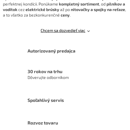
r
perfektnej kondícii. Ponúkame
kompletný sortiment
, od
pilníkov a
v
vodítok
cez
elektrické brúsky
až po
nitovačky a spojky na reťaze
,
k
a to všetko za bezkonkurenčné
ceny
.
y
v
ý
Chcem sa dozvedieť viac
p
i
s
u
Autorizovaný predajca
30 rokov na trhu
Dôverujte odborníkom
Spoľahlivý servis
Rozvoz tovaru