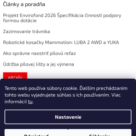
Články a poradňa
Projekt Envirofond 2026 Špecifikácia činností podpory
formou dotácie
Zazimovanie trávnika
Robotické kosačky Mammotion: LUBA 2 AWD a YUKA
Ako správne naostriť pílovú reťaz
Údržba pílovej lišty a jej výmena
ARCHÍV
Tento web používa súbory cookie. Ďalším prechádzaním
tohto webu vyjadrujete súhlas s ich používaním. Viac
Vytvoril Shoptet
informácií
tu
.
Nastavenie
Copyright 2026
extratech
. Všetky práva vyhradené.
Upraviť
nastavenie cookies