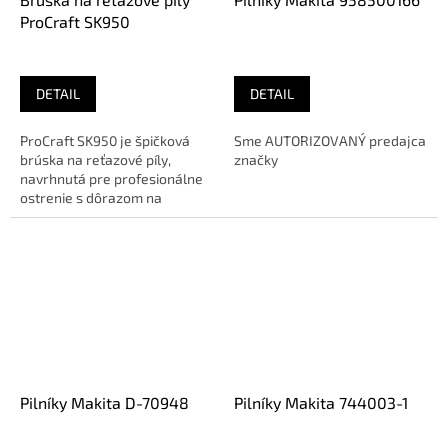
ProCraft SK950
DETAIL
DETAIL
ProCraft SK950 je špičková
Sme AUTORIZOVANÝ predajca
brúska na reťazové píly,
značky
navrhnutá pre profesionálne
ostrenie s dôrazom na
presnosť a efektivitu. Využite...
Pilníky Makita D-70948
Pilníky Makita 744003-1