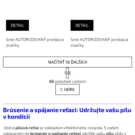
DETAIL
DETAIL
Sme AUTORIZOVANÝ predajca
Sme AUTORIZOVANÝ predajca
značky
značky
NAČÍTAŤ 18 ĎALŠÍCH
S
1
5
t
O
r
86
položiek celkom
v
á
l
HORE
n
á
k
d
o
v
a
Brúsenie a spájanie reťazí: Udržujte vašu pílu
a
c
v kondícii
n
i
i
e
e
Ostrá
pílová reťaz
je základom efektívneho rezania. S naším
p
vybavením na
brúsenie a spájanie reťazí
udržíte vašu
pílu
vždy v