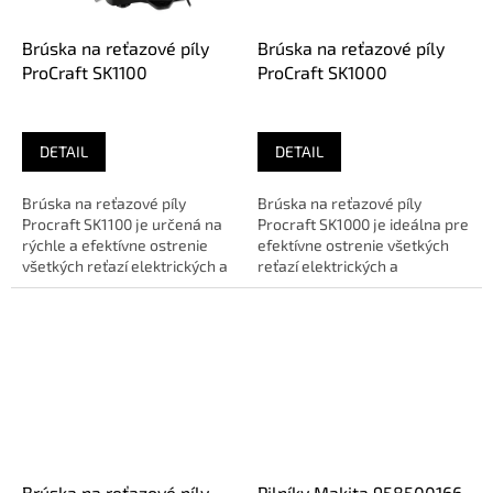
Brúska na reťazové píly
Brúska na reťazové píly
ProCraft SK1100
ProCraft SK1000
DETAIL
DETAIL
Brúska na reťazové píly
Brúska na reťazové píly
Procraft SK1100 je určená na
Procraft SK1000 je ideálna pre
rýchle a efektívne ostrenie
efektívne ostrenie všetkých
všetkých reťazí elektrických a
reťazí elektrických a
motorových píl....
motorových píl s vysokým...
Brúska na reťazové píly
Pilníky Makita 958500166