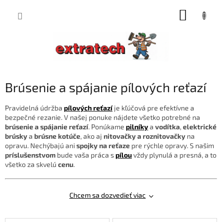
Prejsť
NÁKUP
na
obsah
KOŠÍK
Brúsenie a spájanie pílových reťazí
Pravidelná údržba
pílových reťazí
je kľúčová pre efektívne a
bezpečné rezanie. V našej ponuke nájdete všetko potrebné na
brúsenie a spájanie reťazí
. Ponúkame
pilníky
a
vodítka
,
elektrické
brúsky
a
brúsne kotúče
, ako aj
nitovačky a roznitovačky
na
opravu. Nechýbajú ani
spojky na reťaze
pre rýchle opravy. S našim
príslušenstvom
bude vaša práca s
pílou
vždy plynulá a presná, a to
všetko za skvelú
cenu
.
Chcem sa dozvedieť viac