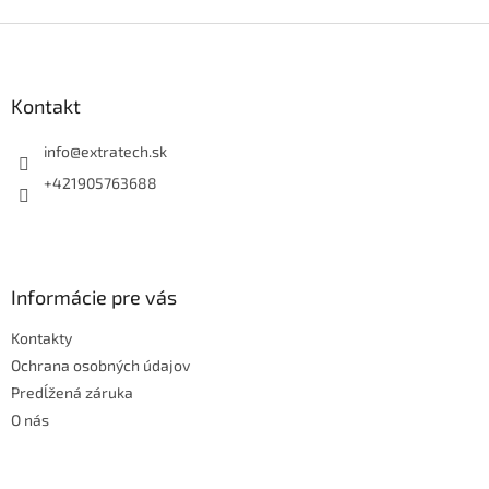
Z
á
p
ä
Kontakt
t
i
info
@
extratech.sk
e
+421905763688
Informácie pre vás
Kontakty
Ochrana osobných údajov
Predĺžená záruka
O nás