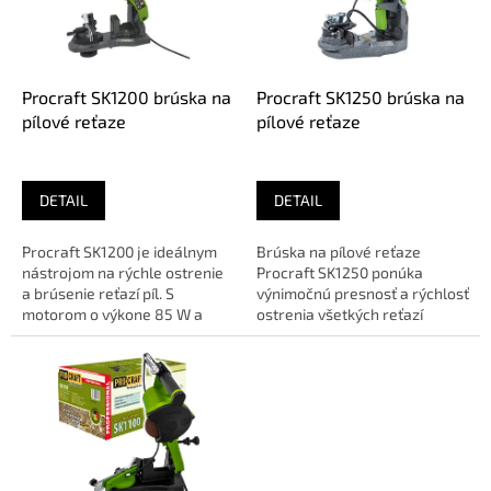
s
p
r
o
d
Procraft SK1200 brúska na
Procraft SK1250 brúska na
u
pílové reťaze
pílové reťaze
k
t
o
DETAIL
DETAIL
v
Procraft SK1200 je ideálnym
Brúska na pílové reťaze
nástrojom na rýchle ostrenie
Procraft SK1250 ponúka
a brúsenie reťazí píl. S
výnimočnú presnosť a rýchlosť
motorom o výkone 85 W a
ostrenia všetkých reťazí
vysokými otáčkami 5000/min...
elektrických a motorových píl.
🔹 O...