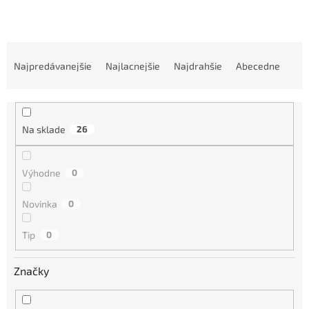
R
a
Najpredávanejšie
Najlacnejšie
Najdrahšie
Abecedne
d
e
n
i
Na sklade
26
e
p
r
Výhodne
0
o
d
Novinka
0
u
k
Tip
0
t
o
Značky
v