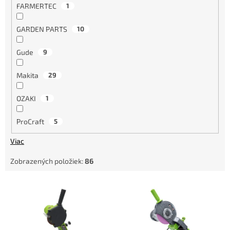
FARMERTEC
1
GARDEN PARTS
10
Gude
9
Makita
29
OZAKI
1
ProCraft
5
Viac
Zobrazených položiek:
86
V
ý
p
i