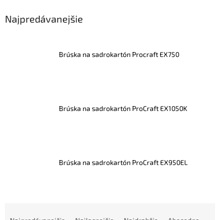
Najpredávanejšie
Brúska na sadrokartón Procraft EX750
Brúska na sadrokartón ProCraft EX1050K
Brúska na sadrokartón ProCraft EX950EL
R
a