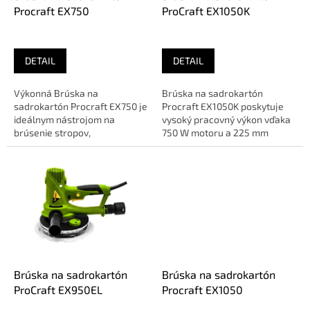
u
Procraft EX750
ProCraft EX1050K
k
t
o
DETAIL
DETAIL
v
Výkonná Brúska na
Brúska na sadrokartón
sadrokartón Procraft EX750 je
Procraft EX1050K poskytuje
ideálnym nástrojom na
vysoký pracovný výkon vďaka
brúsenie stropov,
750 W motoru a 225 mm
sadrokartónových stien a
brúsnej hlave. Ideálne na
dosiek. Využite plný...
stropy a...
Brúska na sadrokartón
Brúska na sadrokartón
ProCraft EX950EL
Procraft EX1050