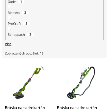
Gude
1
Metabo
2
ProCraft
5
Scheppach
2
Viac
Zobrazených položiek:
15
V
ý
p
i
s
p
r
o
d
Brúska na sadrokartón
Brúska na sadrokartón