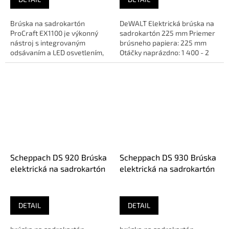
Brúska na sadrokartón
DeWALT Elektrická brúska na
ProCraft EX1100 je výkonný
sadrokartón 225 mm Priemer
nástroj s integrovaným
brúsneho papiera: 225 mm
odsávaním a LED osvetlením,
Otáčky naprázdno: 1 400 - 2
ideálny pre profesionálov aj
000 ot/min. Dĺžka...
domácich...
Scheppach DS 920 Brúska
Scheppach DS 930 Brúska
elektrická na sadrokartón
elektrická na sadrokartón
DETAIL
DETAIL