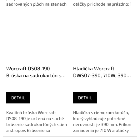
sádrovaných plôch na stenách
otáčky pri chode naprázdno: 1
a stropoch. Optimálne
200 – 2 500 ot./min....
vyváženie pri...
Worcraft DS08-190
Hladička Worcraft
Brúska na sadrokartón s
DWS07-390, 710W, 390
vakom
mm, na omietky
DETAIL
DETAIL
Kvalitná brúska Worcraft
Hladička s riemerom kotúča,
DS08-190 je určená na suché
ktorý vyhladzuje potrebné
brúsenie sadrokartóných stien
nerovnosti, je 390 mm. Príkon
a stropov. Brúsenie sa
zariadenia je 710 W a otáčky
vykonáva pomocou brúsnej...
bez záťaže sú 110/min. K...