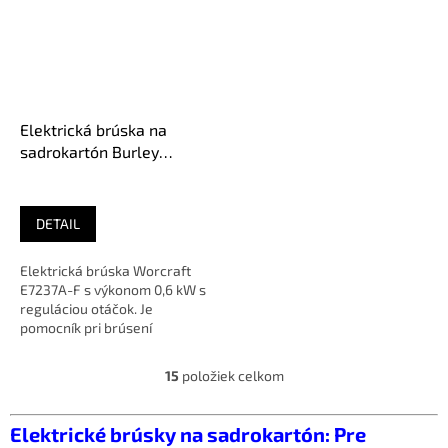
Elektrická brúska na
sadrokartón Burley
R7237A-F
DETAIL
Elektrická brúska Worcraft
E7237A-F s výkonom 0,6 kW s
reguláciou otáčok. Je
pomocník pri brúsení
sadrokartónov, stropov,
vnútorných a...
15
položiek celkom
O
v
l
Elektrické brúsky na sadrokartón: Pre
á