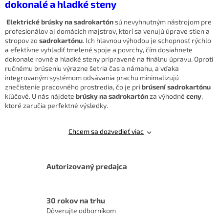
dokonalé a hladké steny
d
a
Elektrické brúsky na sadrokartón
sú nevyhnutným nástrojom pre
c
profesionálov aj domácich majstrov, ktorí sa venujú úprave stien a
i
stropov zo
sadrokartónu
. Ich hlavnou výhodou je schopnosť rýchlo
e
a efektívne vyhladiť tmelené spoje a povrchy, čím dosiahnete
p
dokonale rovné a hladké steny pripravené na finálnu úpravu. Oproti
r
ručnému brúseniu výrazne šetria čas a námahu, a vďaka
v
integrovaným systémom odsávania prachu minimalizujú
k
znečistenie pracovného prostredia, čo je pri
brúsení sadrokartónu
y
kľúčové. U nás nájdete
brúsky na sadrokartón
za výhodné
ceny
,
v
ktoré zaručia perfektné výsledky.
ý
p
i
Chcem sa dozvedieť viac
s
u
Autorizovaný predajca
30 rokov na trhu
Dôverujte odborníkom