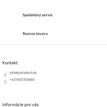
Spoľahlivý servis
Rozvoz tovaru
Z
á
p
ä
Kontakt
t
i
info
@
extratech.sk
e
+421905763688
Informácie pre vás