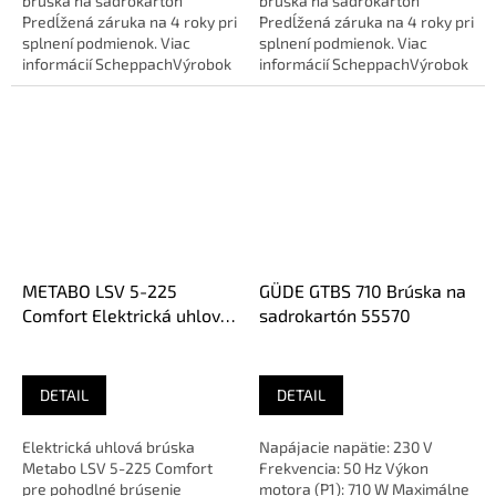
brúska na sadrokartón
brúska na sadrokartón
Predĺžená záruka na 4 roky pri
Predĺžená záruka na 4 roky pri
splnení podmienok. Viac
splnení podmienok. Viac
informácií ScheppachVýrobok
informácií ScheppachVýrobok
Scheppach zakúpený na
Scheppach zakúpený na
našom...
našom...
METABO LSV 5-225
GÜDE GTBS 710 Brúska na
Comfort Elektrická uhlová
sadrokartón 55570
brúska 600136000
DETAIL
DETAIL
Elektrická uhlová brúska
Napájacie napätie: 230 V
Metabo LSV 5-225 Comfort
Frekvencia: 50 Hz Výkon
pre pohodlné brúsenie
motora (P1): 710 W Maximálne