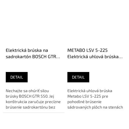
Elektrická brúska na
METABO LSV 5-225
sadrokartón BOSCH GTR
Elektrická uhlová brúska
550 - 225 mm (v kufri)
600103000
DETAIL
DETAIL
Nechajte sa ohúriť silou
Elektrická uhlová brúska
brúsky BOSCH GTR 550. Jej
Metabo LSV 5-225 pre
konštrukcia zaručuje precízne
pohodlné brúsenie
brúsenie sadrokartónu bez
sádrovaných plôch na stenách
námahy.🔹 O E M –...
a stropoch. Optimálne
vyváženie pri práci,...