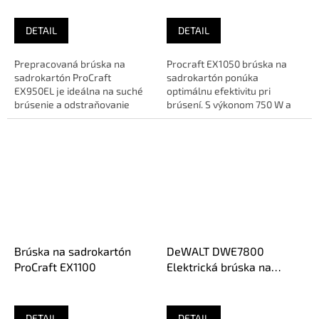
DETAIL
DETAIL
Prepracovaná brúska na
Procraft EX1050 brúska na
sadrokartón ProCraft
sadrokartón ponúka
EX950EL je ideálna na suché
optimálnu efektivitu pri
brúsenie a odstraňovanie
brúsení. S výkonom 750 W a
náterov. Vyniká reguláciou
vákuovým systémom je
otáčok a...
ideálna pre...
Brúska na sadrokartón
DeWALT DWE7800
ProCraft EX1100
Elektrická brúska na
sadrokartón 225 mm
DETAIL
DETAIL