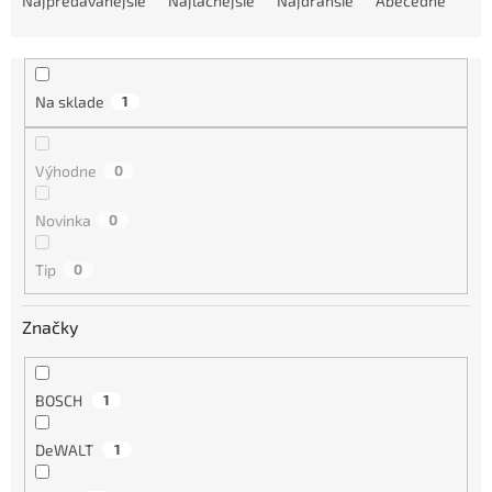
Najpredávanejšie
Najlacnejšie
Najdrahšie
Abecedne
d
e
n
i
Na sklade
1
e
p
r
Výhodne
0
o
d
Novinka
0
u
k
Tip
0
t
o
Značky
v
BOSCH
1
DeWALT
1