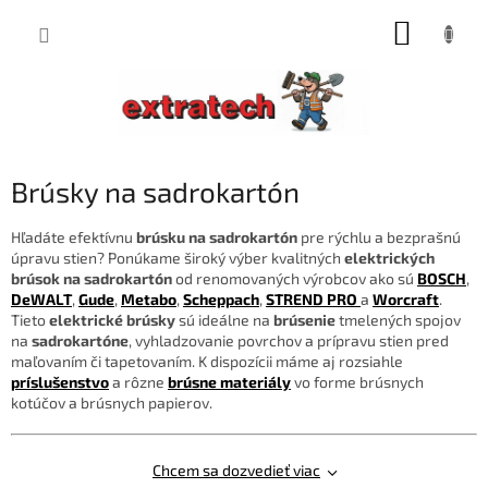
Prejsť
NÁKUP
na
obsah
KOŠÍK
Brúsky na sadrokartón
Hľadáte efektívnu
brúsku na sadrokartón
pre rýchlu a bezprašnú
úpravu stien? Ponúkame široký výber kvalitných
elektrických
brúsok na sadrokartón
od renomovaných výrobcov ako sú
BOSCH
,
DeWALT
,
Gude
,
Metabo
,
Scheppach
,
STREND PRO
a
Worcraft
.
Tieto
elektrické brúsky
sú ideálne na
brúsenie
tmelených spojov
na
sadrokartóne
, vyhladzovanie povrchov a prípravu stien pred
maľovaním či tapetovaním. K dispozícii máme aj rozsiahle
príslušenstvo
a rôzne
brúsne materiály
vo forme brúsnych
kotúčov a brúsnych papierov.
Chcem sa dozvedieť viac